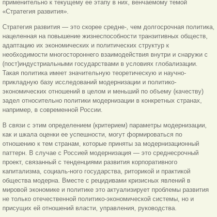
применительно к текущему ее этапу в них, венчаемому темой
«Стратегия развития».
Стратегия развития — это скорее средне-, чем долгосрочная политика,
нацеленная на повышение жизнеспособности транзитивных обществ,
адаптацию их экономических и политических структур к
необходимости многостороннего взаимодействия внутри и снаружи с
(пост)индустриальными государствами в условиях глобализации.
Такая политика имеет значительную теоретическую и научно-
прикладную базу исследований модернизации и политико-
экономических отношений в целом и меньший по объему (качеству)
задел относительно политики модернизации в конкретных странах,
например, в современной России.
В связи с этим определением (критерием) параметры модернизации,
как и шкала оценки ее успешности, могут формироваться по
отношению к тем странам, которые приняты за модернизационный
паттерн. В случае с Россией модернизация — это среднесрочный
проект, связанный с тенденциями развития корпоративного
капитализма, социаль-ного государства, риторикой и практикой
общества модерна. Вместе с рецидивами кризисных явлений в
мировой экономике и политике это актуализирует проблемы развития
не только отечественной политико-экономической системы, но и
присущих ей отношений власти, управления, руководства.