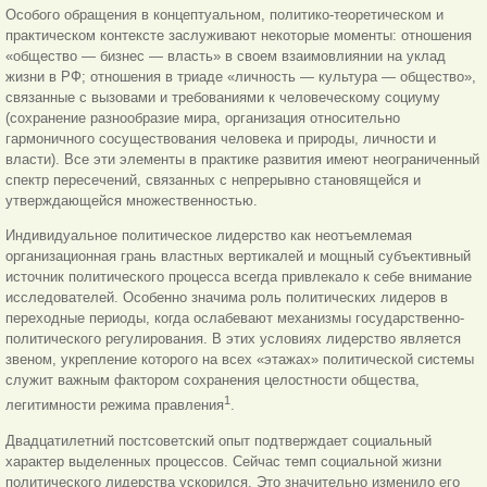
Особого обращения в концептуальном, политико-теоретическом и
практическом контексте заслуживают некоторые моменты: отношения
«общество — бизнес — власть» в своем взаимовлиянии на уклад
жизни в РФ; отношения в триаде «личность — культура — общество»,
связанные с вызовами и требованиями к человеческому социуму
(сохранение разнообразие мира, организация относительно
гармоничного сосуществования человека и природы, личности и
власти). Все эти элементы в практике развития имеют неограниченный
спектр пересечений, связанных с непрерывно становящейся и
утверждающейся множественностью.
Индивидуальное политическое лидерство как неотъемлемая
организационная грань властных вертикалей и мощный субъективный
источник политического процесса всегда привлекало к себе внимание
исследователей. Особенно значима роль политических лидеров в
переходные периоды, когда ослабевают механизмы государственно-
политического регулирования. В этих условиях лидерство является
звеном, укрепление которого на всех «этажах» политической системы
служит важным фактором сохранения целостности общества,
1
легитимности режима правления
.
Двадцатилетний постсоветский опыт подтверждает социальный
характер выделенных процессов. Сейчас темп социальной жизни
политического лидерства ускорился. Это значительно изменило его