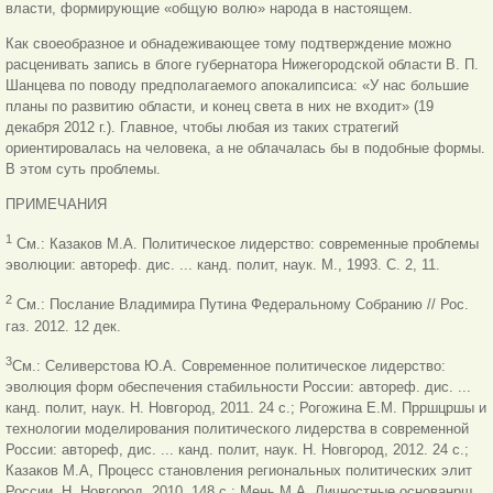
власти, формирующие «общую волю» народа в настоящем.
Как своеобразное и обнадеживающее тому подтверждение можно
расценивать запись в блоге губернатора Нижегородской области В. П.
Шанцева по поводу предполагаемого апокалипсиса: «У нас большие
планы по развитию области, и конец света в них не входит» (19
декабря 2012 г.). Главное, чтобы любая из таких стратегий
ориентировалась на человека, а не облачалась бы в подобные формы.
В этом суть проблемы.
ПРИМЕЧАНИЯ
1
См.: Казаков М.А. Политическое лидерство: современные проблемы
эволюции: автореф. дис. ... канд. полит, наук. М., 1993. С. 2, 11.
2
См.: Послание Владимира Путина Федеральному Собранию // Рос.
газ. 2012. 12 дек.
3
См.: Селиверстова Ю.А. Современное политическое лидерство:
эволюция форм обеспечения стабильности России: автореф. дис. ...
канд. полит, наук. Н. Новгород, 2011. 24 с.; Рогожина Е.М. Прршцршы и
технологии моделирования политического лидерства в современной
России: автореф, дис. ... канд. полит, наук. Н. Новгород, 2012. 24 с.;
Казаков М.А, Процесс становления региональных политических элит
России. Н. Новгород, 2010. 148 с.; Мень М.А. Личностные основанрш