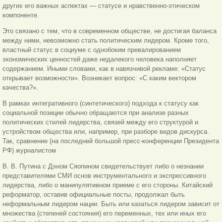
других его важных аспектах — статусе и нравственно-этическом
компоненте.
Это связано с тем, что в современном обществе, не достигая баланса
между ними, невозможно стать политическим лидером. Кроме того,
властный статус в социуме с однобоким превалированием
экономических ценностей даже недалекого человека наполняет
содержанием. Иными словами, как в навязчивой рекламе: «Статус
открывает возможности». Возникает вопрос: «С каким вектором
качества?».
В рамках интегративного (синтетического) подхода к статусу как
социальной позиции обычно обращаются при анализе разных
политических стилей лидерства, связей между его структурой и
устройством общества или, например, при разборе видов дискурса.
Так, сравнение (на последней большой пресс-конференции Президента
РФ) журналистом
В. В. Путина с Дэном Сяопином свидетельствует либо о незнании
представителями СМИ основ инструментального и экспрессивного
лидерства, либо о манипулятивном приеме с его стороны. Китайский
реформатор, оставив официальные посты, продолжал быть
неформальным лидером нации. Быть или казаться лидером зависит от
множества (степеней состояния) его переменных, тех или иных его