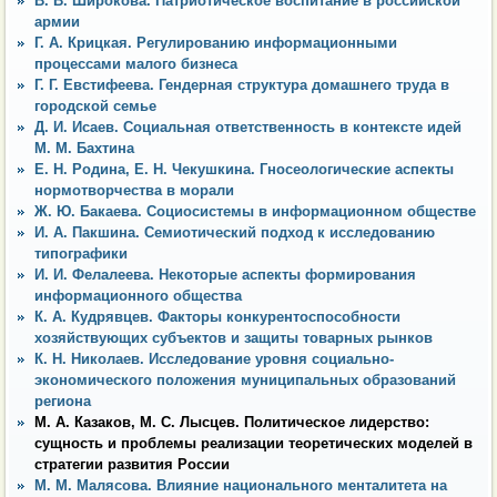
В. В. Широкова. Патриотическое воспитание в российской
армии
Г. А. Крицкая. Регулированию информационными
процессами малого бизнеса
Г. Г. Евстифеева. Гендерная структура домашнего труда в
городской семье
Д. И. Исаев. Социальная ответственность в контексте идей
М. М. Бахтина
Е. Н. Родина, Е. Н. Чекушкина. Гносеологические аспекты
нормотворчества в морали
Ж. Ю. Бакаева. Социосистемы в информационном обществе
И. А. Пакшина. Семиотический подход к исследованию
типографики
И. И. Фелалеева. Некоторые аспекты формирования
информационного общества
К. А. Кудрявцев. Факторы конкурентоспособности
хозяйствующих субъектов и защиты товарных рынков
К. Н. Николаев. Исследование уровня социально-
экономического положения муниципальных образований
региона
М. А. Казаков, М. С. Лысцев. Политическое лидерство:
сущность и проблемы реализации теоретических моделей в
стратегии развития России
М. М. Малясова. Влияние национального менталитета на