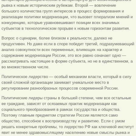
рывка к новым историческим рубежам. Второй — вовлечение
большого количества групп интересов в процесс формирования и
реализации политики модернизации, что вызовет плюрализм мнений и
конкуренцию, которые уравновешивают позиции всех значимых
субъектов в технологическом прорыве к новым горизонтам развития.
Вопрос о сценарии, более близком к реальности, далеко не
продуктивен. Но даже если в споре победит третий, подразумевающий
анализ совокупности всех переменных, влияющих на характер и
содержание модернизации России, это все равно означает одно —
рассматривать настоящее в форме субъекта, но не в единственном, а
во множественном числе.
Политическое лидерство — особый механизм власти, который в силу
своей сложной организации занимает уникальное место в
регулировании разнообразных процессов современной России.
Политические лидеры страны в большей степени, чем все остальные
ее граждане, зависят от осязаемых практик модернизации как
социального преобразования в рамках государства и общества.
Поэтому главным предметом стратегии России является само
общество, способное к воспроизводству и развитию. Если с умом
решать конкретные проблемы, то лидерство РФ как ключевой институт
явит не менее здравомыслящему населению новые смыслы рынка и