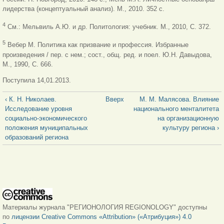
лидерства (концептуальный анализ). М., 2010. 352 с.
4
См.: Мельвиль А.Ю. и др. Политология: учебник. М., 2010, С. 372.
5
Вебер М. Политика как призвание и профессия. Избранные
произведения / пер. с нем.; сост., общ. ред. и поел. Ю.Н. Давыдова,
М., 1990, С. 666.
Поступила 14,01.2013.
‹ К. Н. Николаев.
Вверх
М. М. Малясова. Влияние
Исследование уровня
национального менталитета
социально-экономического
на организационную
положения муниципальных
культуру региона ›
образований региона
Материалы журнала "РЕГИОНОЛОГИЯ REGIONOLOGY" доступны
по
лицензии Creative Commons «Attribution» («Атрибуция») 4.0