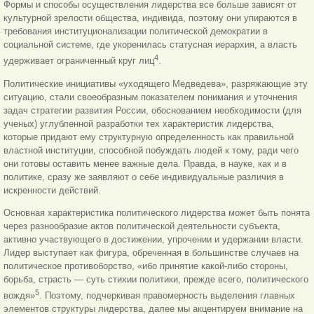
Формы и способы осуществления лидерства все больше зависят от
культурной зрелости общества, индивида, поэтому они упираются в
требования институционализации политической демократии в
социальной системе, где укоренилась статусная иерархия, а власть
4
удерживает ограниченный круг лиц
.
Политические инициативы «уходящего Медведева», разряжающие эту
ситуацию, стали своеобразным показателем понимания и уточнения
задач стратегии развития России, обоснованием необходимости (для
ученых) углубленной разработки тех характеристик лидерства,
которые придают ему структурную определенность как правильной
властной институции, способной побуждать людей к тому, ради чего
они готовы оставить менее важные дела. Правда, в науке, как и в
политике, сразу же заявляют о себе индивидуальные различия в
искренности действий.
Основная характеристика политического лидерства может быть понята
через разнообразие актов политической деятельности субъекта,
активно участвующего в достижении, упрочении и удержании власти.
Лидер выступает как фигура, обреченная в большинстве случаев на
политическое противоборство, «ибо принятие какой-либо стороны,
борьба, страсть — суть стихии политики, прежде всего, политического
5
вождя»
. Поэтому, подчеркивая правомерность выделения главных
элементов структуры лидерства, далее мы акцентируем внимание на