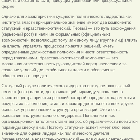
свойств и обстоятельств, присущих уровневой или процессуальной
форме.
Однако для характеристики сущности политического лидерства как
института власти принципиальное значение имеют два компонента:
статусный и нравственно-этический. Первый — это путь восхождения
(карьерный рост) и наличие формальных (официальных)
возможностей, позволяющих тому или иному лицу (группе лиц) влиять
на власть, управлять процессом принятия решений, иметь
определенные должностные полномочия и нести ответственность
перед гражданами. Нравственно-этический компонент — это
моральная ответственность руководителей перед населением за
создание условий для стабильности власти и обеспечение
общественного порядка.
Статусный ракурс политического лидерства выступает как высший
сегмент (пост) власти, достраивающий пирамиду управления в
качестве центра принятия решений, который определяет параметры и
ресурсы их выполнения, стиль и характер деятельности всех других
основных управленческих структур и организаций. Это и есть
основания инструментального лидерства. Появление в них
организационной патологии ставит вопрос об управляемости всей этой
пирамиды сверху вниз. Поэтому статусный аспект имеет ключевое
значение для оценки лидера как политического деятеля
(организатора), а нравственно-этический — для оценки деятельности