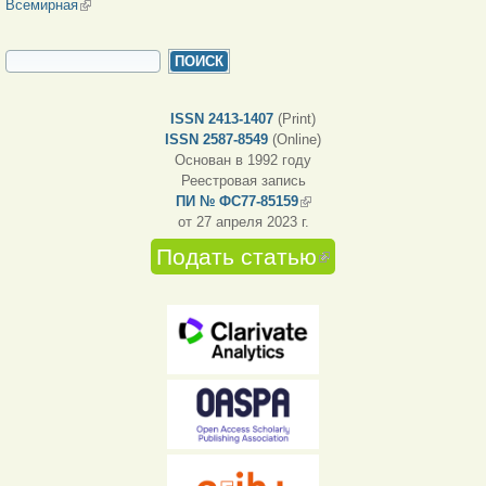
Всемирная
(внешняя ссылка)
ФОРМА ПОИСКА
Поиск
ISSN 2413-1407
(Print)
ISSN 2587-8549
(Online)
Основан в 1992 году
Реестровая запись
ПИ № ФС77-85159
(внешняя ссылка)
от 27 апреля 2023 г.
Подать статью
(внешняя
ссылка)