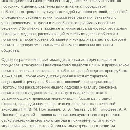
межстадиальном (модернизационном) движении, сколько пытается
постоянно и целенаправленно влиять на него посредством
собственных трендов, культурных и идейных предпочтений, ценностей,
определения стратегических приоритетов развития, связанных с
управленческим статусом и способностью принимать властные
решения. Ибо именно в процессе влияния актуализируется ресурсный
потенциал лидеров, раскрывающий степень их дееспособности в
политике, а также уровень обладания и контроля за властью, которые
являются продуктом политической самоорганизации акторов и
общества.
Однако ограничение своих исследовательских задач описанием
процессов и технологий политического лидерства лишь в практической
политике означает повторение ошибок концепций ряда авторов рубежа
XX—XXI вв., по-разному дистанцировавшихся от характера
социальной структуры и базовых отношений ее определяющих.
Поэтому при рассмотрении нашего подхода к анализу феномена
политического лидерства как института власти в контексте
усложняющихся процессов модернизации России мы, с одной
стороны, присоединяемся к критике изъянов капиталистической
экономики РФ (В. М. Полтерович, В. В. Радаев, JI. М. Тимофеев, А. А.
Яковлев), с другой — рационально используем вклад сторонников
структурно-функционального метода в понимание политической
модернизации стран «второй волны» индустриального развития