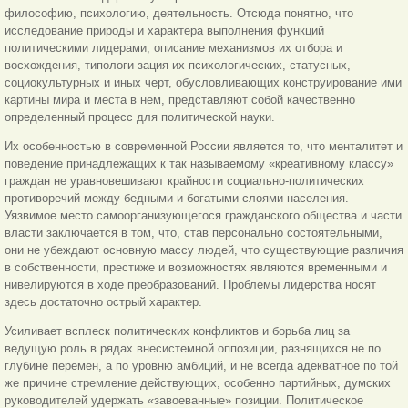
философию, психологию, деятельность. Отсюда понятно, что
исследование природы и характера выполнения функций
политическими лидерами, описание механизмов их отбора и
восхождения, типологи-зация их психологических, статусных,
социокультурных и иных черт, обусловливающих конструирование ими
картины мира и места в нем, представляют собой качественно
определенный процесс для политической науки.
Их особенностью в современной России является то, что менталитет и
поведение принадлежащих к так называемому «креативному классу»
граждан не уравновешивают крайности социально-политических
противоречий между бедными и богатыми слоями населения.
Уязвимое место самоорганизующегося гражданского общества и части
власти заключается в том, что, став персонально состоятельными,
они не убеждают основную массу людей, что существующие различия
в собственности, престиже и возможностях являются временными и
нивелируются в ходе преобразований. Проблемы лидерства носят
здесь достаточно острый характер.
Усиливает всплеск политических конфликтов и борьба лиц за
ведущую роль в рядах внесистемной оппозиции, разнящихся не по
глубине перемен, а по уровню амбиций, и не всегда адекватное по той
же причине стремление действующих, особенно партийных, думских
руководителей удержать «завоеванные» позиции. Политическое