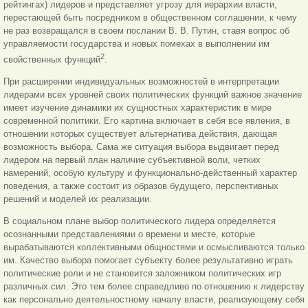
рейтингах) лидеров и представляет угрозу для иерархии власти,
перестающей быть посредником в общественном соглашении, к чему
не раз возвращался в своем послании В. В. Путин, ставя вопрос об
управляемости государства и новых помехах в выполнении им
2
свойственных функций
.
При расширении индивидуальных возможностей в интерпретации
лидерами всех уровней своих политических функций важное значение
имеет изучение динамики их сущностных характеристик в мире
современной политики. Его картина включает в себя все явления, в
отношении которых существует альтернатива действия, дающая
возможность выбора. Сама же ситуация выбора выдвигает перед
лидером на первый план наличие субъективной воли, четких
намерений, особую культуру и функционально-действенный характер
поведения, а также состоит из образов будущего, перспективных
решений и моделей их реализации.
В социальном плане выбор политического лидера определяется
осознанными представлениями о времени и месте, которые
вырабатываются коллективными общностями и осмысливаются только
им. Качество выбора помогает субъекту более результативно играть
политические роли и не становится заложником политических игр
различных сил. Это тем более справедливо по отношению к лидерству
как персонально деятельностному началу власти, реализующему себя