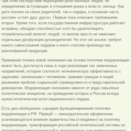
При этом последствия недооценки роли обычных людей, по
определению вступающих в отношения рынка и власти, налицо. Как
дети похожи на своих родителей, так и лидеры, и основная часть
россиян «стоят друг друга». Первые пока отвечают требованиям
вторых. Кроме того, если государственная инфраструктура работает
исправно, обладая способностью хотя бы удовлетворять
потребительский аппетит людей, то многие просто не замечают
отдельные дисфункции руководителей. Но этот же альянс требует
нового самосознания лидеров и иного способа производства
разнообразной продукции.
Примерная планка новой экономики как основа политики модернизации
может быть достигнута лишь в ходе реализации тех заявленных
направлений, которые соотносят экономическую эффективность с
задачами, связанными с человеком, правами граждан и наций,
решением проблем социальной справедливости и представительной
демократии. Модернизация экономики зависит от ряда серьезных
политических инициатив, на проведение которых в России всегда
нужна политическая воля национального лидера.
Есть два обобщенных сценария функционирования политики
модернизации в РФ. Первый — законодательное оформление
усиливающегося влияния правительства («тандема») на политику
модернизации, трансформация российской политической системы из
авторитарно-демократической в авторитарную для мобилизационного