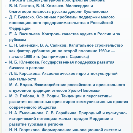
этноса в социокультурном пространстве региона
В. И. Газетов, В. И. Хоменко. Милосердие и
благотворительность русских дворян Кушниковых
Д. Г. Будеско. Основные проблемы поддержки малого
инновационного предпринимательства в Российской
Федерации
Е. А. Васильева. Контроль качества аудита в России и за
рубежом
Е. Н. Бикейкин, В. А. Саликов. Капитальное строительство
как фактор урбанизации во второй половине 1960-х —
начале 1980-х гг. (на примере г. Саранска)
И. Б. Юленкова. Государственная поддержка развития
бизнеса в регионе
Л. Е. Корсакова. Аксиологическое ядро этнокультурной
ментальности
М. А. Елдин. Взаимодействие российского и ориентального
в духовной традиции этносов Урало-Поволжья
М. Э. Рябова, А. В. Родин. Тенденции и перспективы
развития ценностных ориентиров коммуникативных практик
современного общества
Н. А. Емельянова, С. В. Сарайкина. Природный и культурно-
исторический потенциал малых городов Мордовии и
развитие туризма в регионе
Н. Н. Говрякова. Формирование инновационной системы