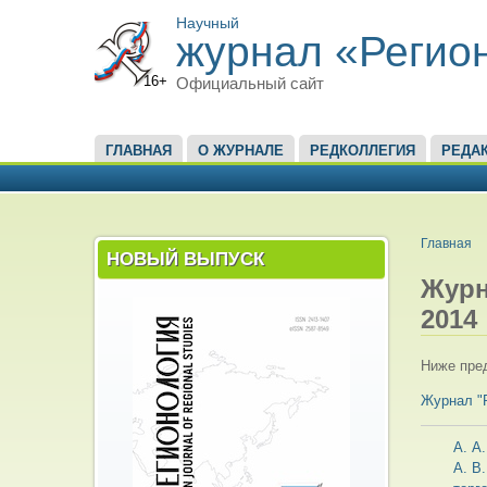
Научный
журнал «Регио
16+
Официальный сайт
ГЛАВНОЕ МЕНЮ
ГЛАВНАЯ
О ЖУРНАЛЕ
РЕДКОЛЛЕГИЯ
РЕДА
ВЫ ЗД
Главная
НОВЫЙ ВЫПУСК
Жур
2014
Ниже пред
Журнал 
А. А
А. В