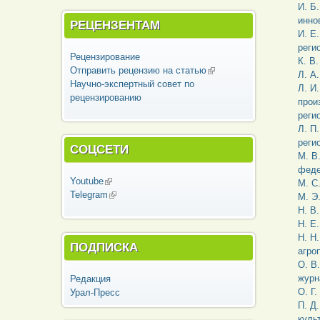
И. Б
инно
РЕЦЕНЗЕНТАМ
И. Е
реги
Рецензирование
К. В
Отправить рецензию на статью
(внешняя
Л. А
Научно-экспертный совет по
ссылка)
Л. И
рецензированию
прои
реги
Л. П
реги
СОЦСЕТИ
М. В
феде
Youtube
(внешняя ссылка)
М. С
Telegram
(внешняя ссылка)
М. Э
Н. В
Н. Е
Н. Н
ПОДПИСКА
агро
О. В
журн
Редакция
О. Г
Урал-Пресс
П. Д
куль