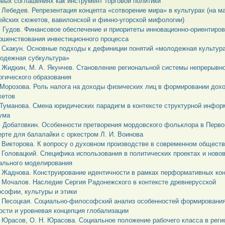
овых соглашениях как инструмент торговой политики
. Лебедев. Репрезентация концепта «сотворение мира» в культурах (на м
ейских сюжетов, вавилонской и финно-угорской мифологии)
. Гудов. Финансовое обеспечение и приоритеты инновационно-ориентиро
ршенствования инвестиционного процесса
. Скакун. Основные подходы к дефиниции понятий «молодежная культура
одежная субкультура»
. Жидкин, М. А. Якунчев. Становление региональной системы непрерывн
огического образования
. Морозова. Роль налога на доходы физических лиц в формировании дох
етов
. Туманова. Смена юридических парадигм в контексте структурной инфор
ума
. Добатовкин. Особенности претворения мордовского фольклора в Перв
ерте для балалайки с оркестром Л. И. Воинова
. Викторова. К вопросу о духовном производстве в современном общест
. Головацкий. Специфика использования в политических проектах и ново
ального моделирования
. Жаднова. Конструирование идентичности в рамках перформативных ко
. Мочалов. Наследие Сергия Радонежского в контексте древнерусской
софии, культуры и этики
. Песоцкая. Социально-философский анализ особенностей формировани
ости и уровневая концепция глобализации
. Юрасов, О. Н. Юрасова. Социальное положение рабочего класса в реги