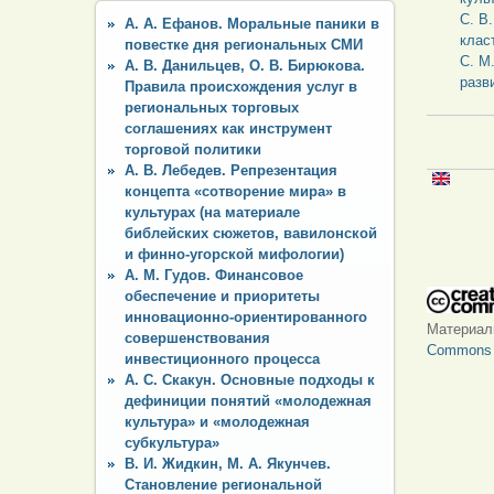
С. В
А. А. Ефанов. Моральные паники в
клас
повестке дня региональных СМИ
С. М
А. В. Данильцев, О. В. Бирюкова.
разв
Правила происхождения услуг в
региональных торговых
соглашениях как инструмент
торговой политики
А. В. Лебедев. Репрезентация
концепта «сотворение мира» в
культурах (на материале
библейских сюжетов, вавилонской
и финно-угорской мифологии)
А. М. Гудов. Финансовое
обеспечение и приоритеты
инновационно-ориентированного
Материа
совершенствования
Commons «
инвестиционного процесса
А. С. Скакун. Основные подходы к
дефиниции понятий «молодежная
культура» и «молодежная
субкультура»
В. И. Жидкин, М. А. Якунчев.
Становление региональной