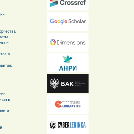
ки:
орчества
теты
ечения
тов в
звития:
сии
ения в
ности
ой