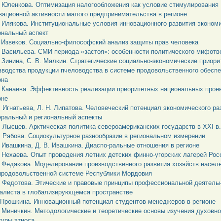
. Юленкова. Оптимизация налогообложения как условие стимулирования
вационной активности малого предпринимательства в регионе
. Илякова. Институциональные условия инновационного развития экономи
ональный аспект
. Извеков. Социально-философский анализ защиты прав человека
. Васильева. СМИ периода «застоя»: особенности политического мифотв
. Зинина, С. В. Малкин. Стратегические социально-экономические приори
зводства продукции пчеловодства в системе продовольственного обесп
она
. Канаева. Эффективность реализации приоритетных национальных проек
оне
. Игнатьева, Л. Н. Липатова. Человеческий потенциал экономического ра
ральный и региональный аспекты
. Лысцев. Арктическая политика североамериканских государств в XXI в.
. Рябова. Социокультурное разнообразие в региональном измерении
. Ивашкина, Д. В. Ивашкина. Диаспо-ральные отношения в регионе
. Нехаева. Опыт проведения летних детских финно-угорских лагерей Рос
. Федякова. Моделирование производственного развития хозяйств насел
продовольственной системе Республики Мордовия
. Федотова. Этические и правовые принципы профессиональной деятель
алиста в глобализирующемся пространстве
. Прошкина. Инновационный потенциал студентов-менеджеров в регионе
. Миничкин. Методологические и теоретические основы изучения духовн
туры этноса