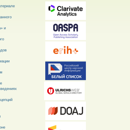
атериале
ванного
» и
ого
одов
мации
ом
ве
введениях
нцепций
я
оне