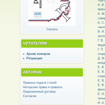
торг
А. В
библ
А. М
сове
А. С
«мол
Скачать
В. И
экол
Г. В
ЧИТАТЕЛЯМ
бюдж
Г. П
Архив номеров
соци
Ретракция
Д. М
конц
Е. В
АВТОРАМ
Е. В
соци
Е. В
Правила подачи статей
Е. В
Авторские права и правила
фило
Лицензионный договор
Е. Н
Согласие
личн
И. А