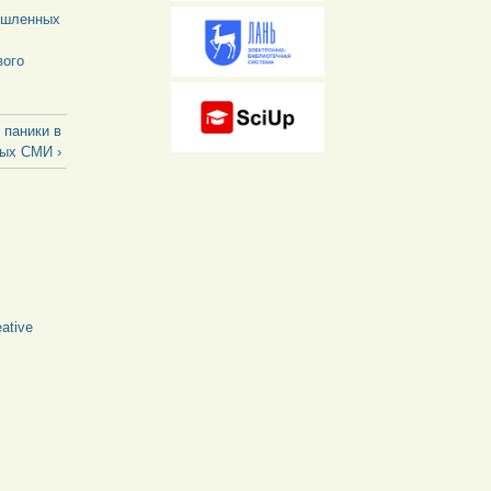
мышленных
вого
 паники в
ных СМИ ›
ative