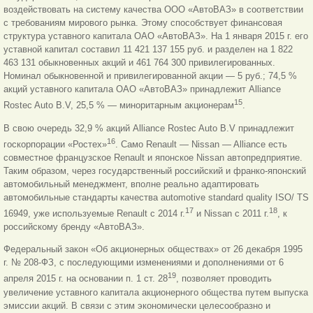
воздействовать на систему качества ООО «АвтоВАЗ» в соответствии
с требованиям мирового рынка. Этому способствует финансовая
структура уставного капитала ОАО «АвтоВАЗ». На 1 января 2015 г. его
уставной капитал составил 11 421 137 155 руб. и разделен на 1 822
463 131 обыкновенных акций и 461 764 300 привилегированных.
Номинал обыкновенной и привилегированной акции — 5 руб.; 74,5 %
акций уставного капитала ОАО «АвтоВАЗ» принадлежит Alliance
15
Rostec Auto B.V, 25,5 % — миноритарным акционерам
.
В свою очередь 32,9 % акций Alliance Rostec Auto B.V принадлежит
16
госкорпорации «Ростех»
. Само Renault — Nissan — Alliance есть
совместное французское Renault и японское Nissan автопредприятие.
Таким образом, через государственный российский и франко-японский
автомобильный менеджмент, вполне реально адаптировать
автомобильные стандарты качества automotive standard quality ISO/ TS
17
18
16949, уже используемые Renault с 2014 г.
и Nissan с 2011 г.
, к
российскому бренду «АвтоВАЗ».
Федеральный закон «Об акционерных обществах» от 26 декабря 1995
г. № 208-ФЗ, с последующими изменениями и дополнениями от 6
19
апреля 2015 г. на основании п. 1 ст. 28
, позволяет проводить
увеличение уставного капитала акционерного общества путем выпуска
эмиссии акций. В связи с этим экономически целесообразно и