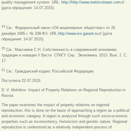
quality management system. URL:
http://http://www.metricstream.com
(внеш
(дата обращения: 14.07.2015).
ссылк
19
Cм.: Федеральный закон «Об акционерных обществах» от 26
декабря 1995 г. № 208-ФЗ. URL:
http://www.ivo.garant.ru
(внешняя ссылка)
(дата
обращения: 14.07.2015).
20
См.: Максимов С.Н. Собственность в современной экономике:
традиции и новации // Вестн. СПбГУ. Сер.: Экономика. 2013. Вып. 2. С.
17.
21
См.: Гражданский кодекс Российской Федерации.
Поступила 22.07.2015.
D. V. Melnikov. Impact of Property Relations on Regional Reproduction in
Russia
The paper examines the impact of property relations on regional
reproduction; this is done on the basis of approaching a region as a political
and economic category. A region is analyzed through such socio-economic
properties such as inconsistency, historicism and genetic nature. Regional
reproduction is understood as a relatively independent process of