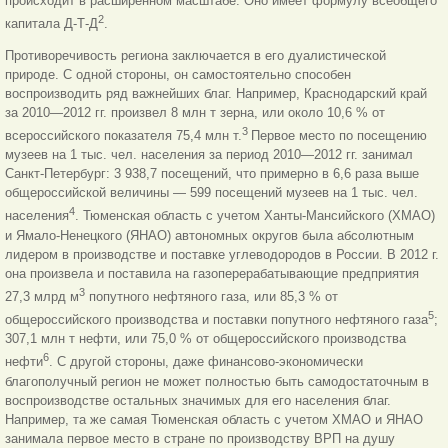
происходит в расширенном масштабе. Оно имеет формулу всеобщего
2
капитала Д-Т-Д
.
Противоречивость региона заключается в его дуалистической
природе. С одной стороны, он самостоятельно способен
воспроизводить ряд важнейших благ. Например, Краснодарский край
за 2010—2012 гг. произвел 8 млн т зерна, или около 10,6 % от
3
всероссийского показателя 75,4 млн т.
Первое место по посещению
музеев на 1 тыс. чел. населения за период 2010—2012 гг. занимал
Санкт-Петербург: 3 938,7 посещений, что примерно в 6,6 раза выше
общероссийской величины — 599 посещений музеев на 1 тыс. чел.
4
населения
. Тюменская область с учетом Ханты-Мансийского (ХМАО)
и Ямало-Ненецкого (ЯНАО) автономных округов была абсолютным
лидером в производстве и поставке углеводородов в России. В 2012 г.
она произвела и поставила на газоперерабатывающие предприятия
3
27,3 млрд м
попутного нефтяного газа, или 85,3 % от
5
общероссийского производства и поставки попутного нефтяного газа
;
307,1 млн т нефти, или 75,0 % от общероссийского производства
6
нефти
. С другой стороны, даже финансово-экономически
благополучный регион не может полностью быть самодостаточным в
воспроизводстве остальных значимых для его населения благ.
Например, та же самая Тюменская область с учетом ХМАО и ЯНАО
занимала первое место в стране по производству ВРП на душу