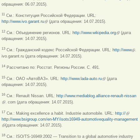
ссылка)
обращения: 06.07.2015).
11
См.: Конституция Российской Федерации. URL:
http://www.ivo.garant.ru
(внешняя ссылка)
(дата обращения: 14.07.2015).
(внешняя
12
См.: Объединение регионов. URL:
http://www.wikipedia.org
(дата
ссылка)
обращения: 14.07.2015).
(вне
13
См.: Гражданский кодекс Российской Федерации. URL:
http://www
.
ссыл
ivo.garant.ru (дата обращения: 14.07.2015).
14
Рассчитано по: Росстат. Регионы России. С. 491.
(внешняя ссылка)
15
См.: ОАО «АвтоВАЗ». URL:
http://www.lada-auto.ru
(дата
обращения: 14.07.2015).
16
См.: Renault Nissan. URL:
http://www.mediablog.alliance-renault-nissan
(внешняя ссылка)
. com (дата обращения: 14.07.2015).
(внешн
17
См.: Making excellence a habit. Industrie automobile. URL:
http://
ссылка
http://www.bsigroup.com/en-MY/isots16949-automotivequality-management
(внешняя ссылка)
(дата обращения: 14.07.2015).
18
См.: ISO/TS-16949:2002 — Transition to a global automotive industry