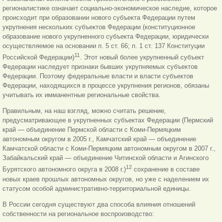
регионалистике означает социально-экономическое наследие, которое
происходит при образовании нового субъекта Федерации путем
укрупнения нескольких субъектов Федерации (конституционное
образование нового укрупненного субъекта Федерации, юридически
осуществляемое на основании п. 5 ст. 66; п. 1 ст. 137 Конституции
11
Российской Федерации)
. Этот новый более укрупненный субъект
Федерации наследует признаки бывших укрупняемых субъектов
Федерации. Поэтому федеральные власти и власти субъектов
Федерации, находящихся в процессе укрупнения регионов, обязаны
учитывать их имманентные региональные свойства.
Правильным, на наш взгляд, можно считать решение,
предусматривающее в укрупненных субъектах Федерации (Пермский
край — объединение Пермской области с Коми-Пермяцким
автономным округом в 2005 г., Камчатский край — объединение
Камчатской области с Коми-Пермяцким автономным округом в 2007 г.,
Забайкальский край — объединение Читинской области и Агинского
12
Бурятского автономного округа в 2008 г.)
сохранение в составе
новых краев прошлых автономных округов, но уже с наделением их
статусом особой административно-территориальной единицы.
В России сегодня существуют два способа влияния отношений
собственности на региональное воспроизводство: