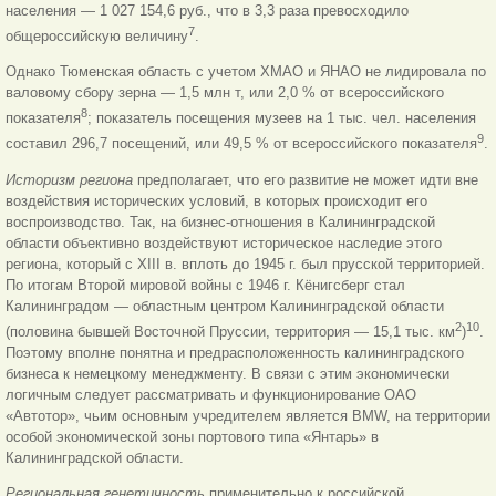
населения — 1 027 154,6 руб., что в 3,3 раза превосходило
7
общероссийскую величину
.
Однако Тюменская область с учетом ХМАО и ЯНАО не лидировала по
валовому сбору зерна — 1,5 млн т, или 2,0 % от всероссийского
8
показателя
; показатель посещения музеев на 1 тыс. чел. населения
9
составил 296,7 посещений, или 49,5 % от всероссийского показателя
.
Историзм региона
предполагает, что его развитие не может идти вне
воздействия исторических условий, в которых происходит его
воспроизводство. Так, на бизнес-отношения в Калининградской
области объективно воздействуют историческое наследие этого
региона, который с XIII в. вплоть до 1945 г. был прусской территорией.
По итогам Второй мировой войны с 1946 г. Кёнигсберг стал
Калининградом — областным центром Калининградской области
2
10
(половина бывшей Восточной Пруссии, территория — 15,1 тыс. км
)
.
Поэтому вполне понятна и предрасположенность калининградского
бизнеса к немецкому менеджменту. В связи с этим экономически
логичным следует рассматривать и функционирование ОАО
«Автотор», чьим основным учредителем является BMW, на территории
особой экономической зоны портового типа «Янтарь» в
Калининградской области.
Региональная генетичность
применительно к российской