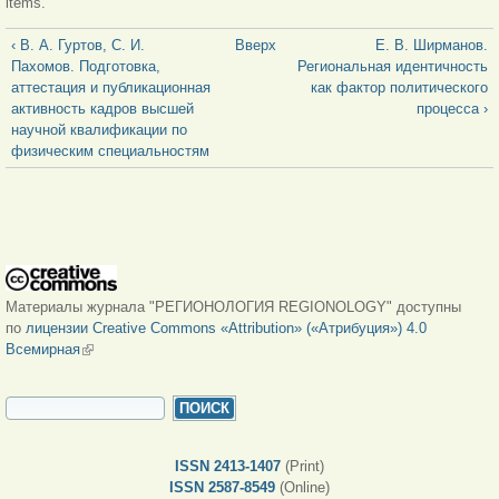
items.
‹ В. А. Гуртов, С. И.
Вверх
Е. В. Ширманов.
Пахомов. Подготовка,
Региональная идентичность
аттестация и публикационная
как фактор политического
активность кадров высшей
процесса ›
научной квалификации по
физическим специальностям
Материалы журнала "РЕГИОНОЛОГИЯ REGIONOLOGY" доступны
по
лицензии Creative Commons «Attribution» («Атрибуция») 4.0
Всемирная
(внешняя ссылка)
ФОРМА ПОИСКА
Поиск
ISSN 2413-1407
(Print)
ISSN 2587-8549
(Online)