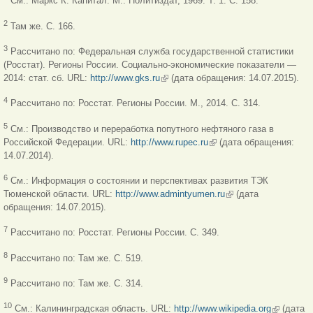
См.: Маркс К. Капитал. М.: Политиздат, 1969. Т. 1. C. 158.
2
Там же. С. 166.
3
Рассчитано по: Федеральная служба государственной статистики
(Росстат). Регионы России. Социально-экономические показатели —
2014: стат. сб. URL:
http://www.gks.ru
(внешняя ссылка)
(дата обращения: 14.07.2015).
4
Рассчитано по: Росстат. Регионы России. М., 2014. С. 314.
5
См.: Производство и переработка попутного нефтяного газа в
Российской Федерации. URL:
http://www.rupec.ru
(внешняя ссылка)
(дата обращения:
14.07.2014).
6
См.: Информация о состоянии и перспективах развития ТЭК
Тюменской области. URL:
http://www.admintyumen.ru
(внешняя ссылка)
(дата
обращения: 14.07.2015).
7
Рассчитано по: Росстат. Регионы России. С. 349.
8
Рассчитано по: Там же. С. 519.
9
Рассчитано по: Там же. С. 314.
(внешняя
10
См.: Калининградская область. URL:
http://www.wikipedia.org
(дата