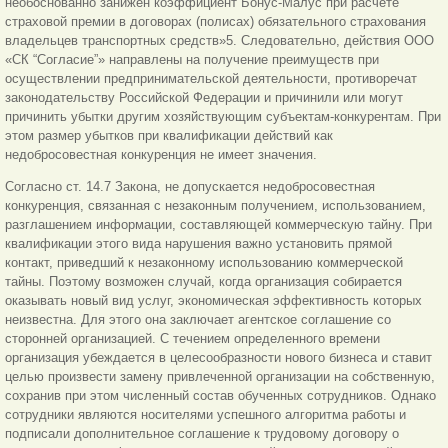
необоснованно занижен коэффициент Бонус-Малус при расчете
страховой премии в договорах (полисах) обязательного страхования
владельцев транспортных средств»5. Следовательно, действия ООО
«СК “Согласие”» направлены на получение преимуществ при
осуществлении предпринимательской деятельности, противоречат
законодательству Российской Федерации и причинили или могут
причинить убытки другим хозяйствующим субъектам-конкурентам. При
этом размер убытков при квалификации действий как
недобросовестная конкуренция не имеет значения.
Согласно ст. 14.7 Закона, не допускается недобросовестная
конкуренция, связанная с незаконным получением, использованием,
разглашением информации, составляющей коммерческую тайну. При
квалификации этого вида нарушения важно установить прямой
контакт, приведший к незаконному использованию коммерческой
тайны. Поэтому возможен случай, когда организация собирается
оказывать новый вид услуг, экономическая эффективность которых
неизвестна. Для этого она заключает агентское соглашение со
сторонней организацией. С течением определенного времени
организация убеждается в целесообразности нового бизнеса и ставит
целью произвести замену привлеченной организации на собственную,
сохранив при этом численный состав обученных сотрудников. Однако
сотрудники являются носителями успешного алгоритма работы и
подписали дополнительное соглашение к трудовому договору о