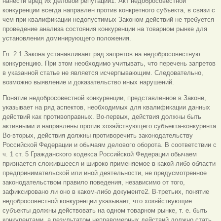
нанести вред их деловой репутации1. Акт недобросовестной
конкуренции всегда направлен против конкретного субъекта, в связи с
чем при квалификации недопустимых Законом действий не требуется
проведение анализа состояния конкуренции на товарном рынке для
установления доминирующего положения.
Гл. 2.1 Закона устанавливает ряд запретов на недобросовестную
конкуренцию. При этом необходимо учитывать, что перечень запретов
в указанной статье не является исчерпывающим. Следовательно,
возможно выявление и доказательство иных нарушений.
Понятие недобросовестной конкуренции, представленное в Законе,
указывает на ряд аспектов, необходимых для квалификации данных
действий как противоправных. Во-первых, действия должны быть
активными и направлены против хозяйствующего субъекта-конкурента.
Во-вторых, действия должны противоречить законодательству
Российской Федерации и обычаям делового оборота. В соответствии с
ч. 1 ст. 5 Гражданского кодекса Российской Федерации обычаем
признается сложившееся и широко применяемое в какой-либо области
предпринимательской или иной деятельности, не предусмотренное
законодательством правило поведения, независимо от того,
зафиксировано ли оно в каком-либо документе2. В-третьих, понятие
недобросовестной конкуренции указывает, что хозяйствующие
субъекты должны действовать на одном товарном рынке, т. е. быть
конкурентами, а результатом неправомерных действий должно стать