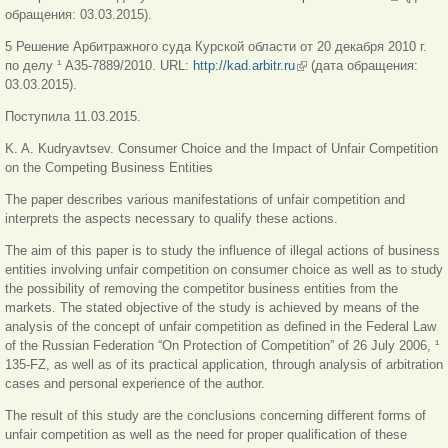
обращения: 03.03.2015).
ссылка)
5 Решение Арбитражного суда Курской области от 20 декабря 2010 г.
по делу ¹ А35-7889/2010. URL:
http://kad.arbitr.ru
(внешняя ссылка)
(дата обращения:
03.03.2015).
Поступила 11.03.2015.
K. A. Kudryavtsev. Consumer Choice and the Impact of Unfair Competition
on the Competing Business Entities
The paper describes various manifestations of unfair competition and
interprets the aspects necessary to qualify these actions.
The aim of this paper is to study the influence of illegal actions of business
entities involving unfair competition on consumer choice as well as to study
the possibility of removing the competitor business entities from the
markets. The stated objective of the study is achieved by means of the
analysis of the concept of unfair competition as defined in the Federal Law
of the Russian Federation “On Protection of Competition” of 26 July 2006, ¹
135-FZ, as well as of its practical application, through analysis of arbitration
cases and personal experience of the author.
The result of this study are the conclusions concerning different forms of
unfair competition as well as the need for proper qualification of these