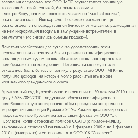
заявления следовало, что ООО “МГК” осуществляет розничную
торговлю бытовой техникой, бытовым газовым и
электрооборудованием через сеть магазинов “БытГазТехника”,
расположенных в г. Йошкар-Оле. Поскольку рекламный щит
располагался в непосредственной близости от магазина, размещенная
на нем информация вводила в заблуждение потребителей, в
результате чего снизились объемы продаж»4.
Действия хозяйствующего субъекта удовлетворяли всем
перечисленным аспектам и были правильно квалифицированы
апелляционным судом по жалобе антимонопольного органа как
недобросовестная конкуренция. Потенциальные покупатели
отказались брать бытовую технику, в результате ООО «МГК» не
получило доходов, на которые могло рассчитывать в ходе
нормального гражданского оборота.
Арбитражный суд Курской области в решении от 20 декабря 2010 г. по
делу ¹ А35-7889/2010 следующим образом квалифицировал
недобросовестную конкуренцию: «При проведении контрольного
мероприятия инспекция Курского УФАС России проанализировала
представленные Курским региональным филиалом ООО “СК
“Согласие” копии страховых полисов ОСАГО (с приложениями),
заключенные страховой компанией с 1 февраля 2009 г. по 1 февраля
2010 г. (выборочно) и установила, что ООО “СК “Согласие”