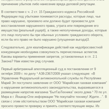
причинение убытков либо нанесение вреда деловой репутации.
В соответствии с ч. 2 ст. 15 Гражданского кодекса Российской
Федерации под убытками понимаются расходы, которые лицо, чье
право нарушено, произвело или должно будет произвести для
восстановления нарушенного права, утрата или повреждение его
имущества (реальный ущерб), а также неполученные доходы, которые
это лицо получило бы при обычных условиях гражданского оборота,
если бы его право не было нарушено (упущенная выгода)3.
Следовательно, для квалификации действий как недобросовестной
конкуренции необходима совокупность перечисленных аспектов.
Каковы варианты применения запретов, установленных в гл. 2.1
Закона? Нам известен ряд случаев.
Первый арбитражный апелляционный суд в постановлении от 9
октября 2009 г. по делу ¹ А38-2367/2009 указал следующее: «В
Управление Федеральной антимонопольной службы по Республике
Марий Эл поступило заявление от ООО “Марийская газовая компания”
о нарушении антимонопольного законодательства, выразившегося в
размещении напротив магазина “БытГазТехника” около дома ¹ 70 по ул.
Мира в г. Йошкар-Оле информации “Не покупайте технику! Ждите…”. В
связи с этим обстоятельством ООО “Марийская газовая компания”
просило провести проверку и принять соответствующие меры. Из