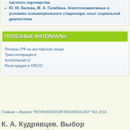
частного партнерства
Ю. Ю. Белова, М. А. Галибина. Алкоголезависимые в
условиях психиатрического стационара: опыт социальной
диагностики
ПОЛЕЗНЫЕ МАТЕРИАЛЫ
Регионы РФ на английском языке
Транслитерация
(внешняя ссылка)
Антиплагиат
(внешняя ссылка)
Регистрация в ORCID
ВЫ ЗДЕСЬ
Главная
»
Журнал "РЕГИОНОЛОГИЯ REGIONOLOGY" №1 2016
К. А. Кудрявцев. Выбор