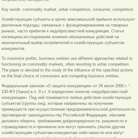
Key words: commodity market, unfair competition, consumer, competitors
Хозяйствующие субъекты в целях максимальной прибыли используют
различные подходы, связанные с функционированием на товарных
рынках, часто прибегая к недобросовестной конкуренции. Статья
посвящена исследованию влияния обозначенных действий на
окончательный выбор потребителей и хозяйствующих субъектов-
конкурентов.
To maximize profits, business entities use different approaches related to
functioning on commodity markets, often resorting to unfair competition.
The paper is devoted to the study of the influence of the specified actions
on the final choice of consumers and competing business entities.
Федеральным законом «О защите конкуренции» от 26 июля 2006 г. ¹
135-ФЗ (Закон) в п. 9 ст. 4 определено понятие «недобросовестной
конкуренции». Под ней понимаются любые действия хозяйствующих
субъектов (группы лиц), которые направлены на получение
преимуществ при осуществлении предпринимательской деятельности,
противоречат законодательству Российской Федерации, обычаям
делового оборота, требованиям добропорядочности, разумности и
справедливости и причинили или могут причинить убытки другим
хозяйствующим субъектам-конкурентам либо нанесли или могут