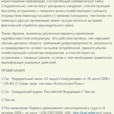
неразглашении информации, составляющей коммерческую тайну.
Следовательно, они не могут раскрывать сведения, способствующие
быстрому устранению с товарного рынка хозяйствующего субъекта,
посредством перехода на работу к прямому конкуренту, тем более что
переход в другую организацию может осуществляться во время
фактической отработки двухнедельного срока.
Таким образом, возможны различные варианты проявления
недобросовестной конкуренции. Эти действия активны, они нарушают
обычаи делового оборота, требования добропорядочности, разумности
и справедливости, влияют на выбор потребителей, принося убытки
хозяйствующим субъектам-конкурентам, и способствуют их
устранению с товарных рынков, в связи с чем необходима правильная
квалификация указанных действий.
ПРИМЕЧАНИЯ
1 См.: Федеральный закон «О защите конкуренции» от 26 июля 2006 г.
¹ 135-ФЗ // Справ.-прав. система «КонсультантПлюс».
2 См.: Гражданский кодекс Российской Федерации // Там же.
3 Там же.
4 Постановление Первого арбитражного апелляционного суда от 9
октября 2009 г. по делу ¹ А38-2367/2009. URL:
http://kad.arbitr.ru
(внешняя
(дата