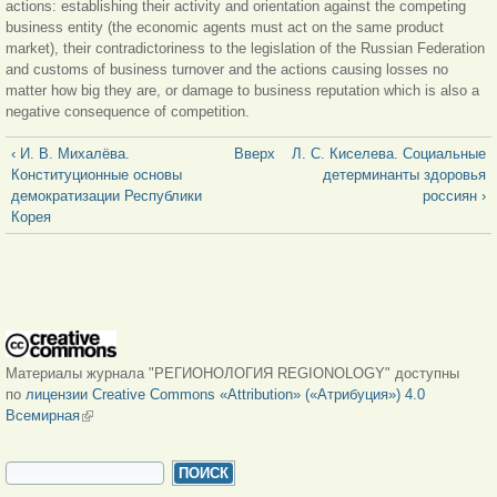
actions: establishing their activity and orientation against the competing
business entity (the economic agents must act on the same product
market), their contradictoriness to the legislation of the Russian Federation
and customs of business turnover and the actions causing losses no
matter how big they are, or damage to business reputation which is also a
negative consequence of competition.
‹ И. В. Михалёва.
Вверх
Л. С. Киселева. Социальные
Конституционные основы
детерминанты здоровья
демократизации Республики
россиян ›
Корея
Материалы журнала "РЕГИОНОЛОГИЯ REGIONOLOGY" доступны
по
лицензии Creative Commons «Attribution» («Атрибуция») 4.0
Всемирная
(внешняя ссылка)
ФОРМА ПОИСКА
Поиск