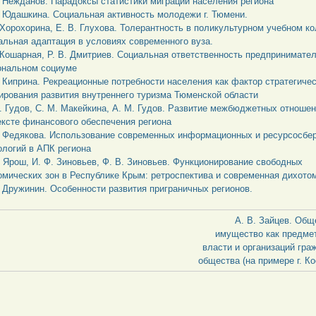
. Нежданов. Парадоксы статистики миграции населения региона
. Юдашкина. Социальная активность молодежи г. Тюмени.
. Хорохорина, Е. В. Глухова. Толерантность в поликультурном учебном ко
альная адаптация в условиях современного вуза.
. Кошарная, Р. В. Дмитриев. Социальная ответственность предпринимате
ональном социуме
. Киприна. Рекреационные потребности населения как фактор стратегичес
ирования развития внутреннего туризма Тюменской области
. Гудов, С. М. Макейкина, А. М. Гудов. Развитие межбюджетных отношен
ексте финансового обеспечения региона
. Федякова. Использование современных информационных и ресурсосб
ологий в АПК региона
. Ярош, И. Ф. Зиновьев, Ф. В. Зиновьев. Функционирование свободных
омических зон в Республике Крым: ретроспектива и современная дихото
. Дружинин. Особенности развития приграничных регионов.
А. В. Зайцев. Об
имущество как предме
власти и организаций гра
общества (на примере г. Ко