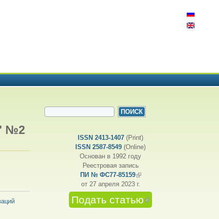
ФОРМА ПОИСКА
Поиск
" №2
ISSN 2413-1407
(Print)
ISSN 2587-8549
(Online)
Основан в 1992 году
Реестровая запись
ПИ № ФС77-85159
(внешняя ссылка)
от 27 апреля 2023 г.
Подать статью
(внешняя
заций
ссылка)