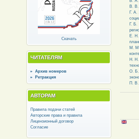
В. А
В. В
Г. А
соци
Г. Б
реги
Е. Н
Скачать
план
М. М
конт
ЧИТАТЕЛЯМ
Н. Н
техн
Архив номеров
О. Б
Ретракция
экон
П. В
АВТОРАМ
Правила подачи статей
Авторские права и правила
Лицензионный договор
Согласие