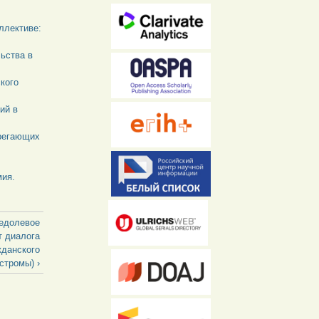
ллективе:
льства в
кого
ий в
ерегающих
мия.
щедолевое
т диалога
жданского
стромы) ›