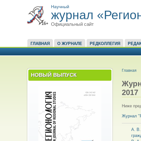
Научный
журнал «Регио
16+
Официальный сайт
ГЛАВНОЕ МЕНЮ
ГЛАВНАЯ
О ЖУРНАЛЕ
РЕДКОЛЛЕГИЯ
РЕДА
ВЫ ЗД
Главная
НОВЫЙ ВЫПУСК
Жур
2017
Ниже пред
Журнал 
А. В
граж