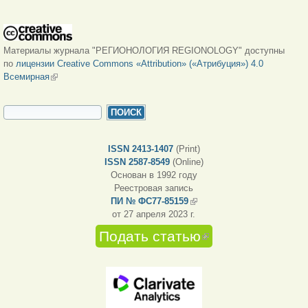
Материалы журнала "РЕГИОНОЛОГИЯ REGIONOLOGY" доступны
по
лицензии Creative Commons «Attribution» («Атрибуция») 4.0
Всемирная
(внешняя ссылка)
ФОРМА ПОИСКА
Поиск
ISSN 2413-1407
(Print)
ISSN 2587-8549
(Online)
Основан в 1992 году
Реестровая запись
ПИ № ФС77-85159
(внешняя ссылка)
от 27 апреля 2023 г.
Подать статью
(внешняя
ссылка)