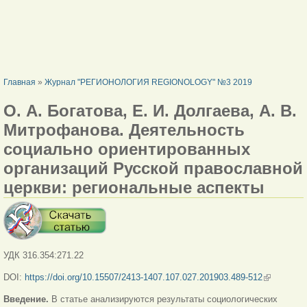
ВЫ ЗДЕСЬ
Главная
»
Журнал "РЕГИОНОЛОГИЯ REGIONOLOGY" №3 2019
О. А. Богатова, Е. И. Долгаева, А. В.
Митрофановa. Деятельность
социально ориентированных
организаций Русской православной
церкви: региональные аспекты
УДК 316.354:271.22
DOI:
https://doi.org/10.15507/2413-1407.107.027.201903.489-512
(внешняя
ссылка)
Введение.
В статье анализируются результаты социологических