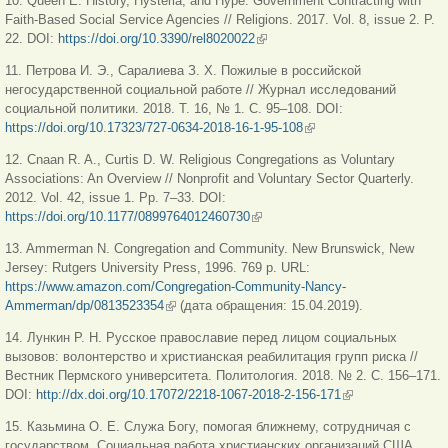
10. Queen E. History, Hysteria, and Hype: Government Contracting with
Faith-Based Social Service Agencies // Religions. 2017. Vol. 8, issue 2. P.
22. DOI:
https://doi.org/10.3390/rel8020022
(внешняя ссылка)
11. Петрова И. Э., Саралиева З. Х. Пожилые в российской
негосударственной социальной работе // Журнал исследований
социальной политики. 2018. Т. 16, № 1. С. 95–108. DOI:
https://doi.org/10.17323/727-0634-2018-16-1-95-108
(внешняя ссылка)
12. Cnaan R. A., Curtis D. W. Religious Congregations as Voluntary
Associations: An Overview // Nonprofit and Voluntary Sector Quarterly.
2012. Vol. 42, issue 1. Pp. 7–33. DOI:
https://doi.org/10.1177/0899764012460730
(внешняя ссылка)
13. Ammerman N. Congregation and Community. New Brunswick, New
Jersey: Rutgers University Press, 1996. 769 p. URL:
https://www.amazon.com/Congregation-Community-Nancy-
Ammerman/dp/0813523354
(внешняя ссылка)
(дата обращения: 15.04.2019).
14. Лункин Р. Н. Русское православие перед лицом социальных
вызовов: волонтерство и христианская реабилитация групп риска //
Вестник Пермского университета. Политология. 2018. № 2. С. 156–171.
DOI:
http://dx.doi.org/10.17072/2218-1067-2018-2-156-171
(внешняя
ссылка)
15. Казьмина О. Е. Служа Богу, помогая ближнему, сотрудничая с
государством. Социальная работа христианских организаций США