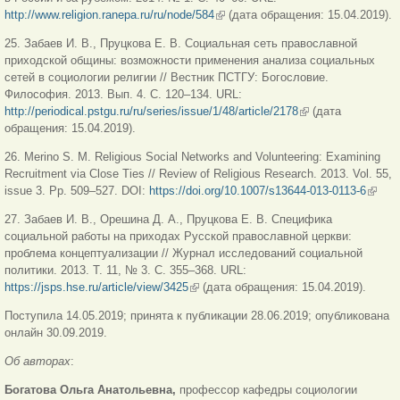
http://www.religion.ranepa.ru/ru/node/584
(внешняя ссылка)
(дата обращения: 15.04.2019).
25. Забаев И. В., Пруцкова Е. В. Социальная сеть православной
приходской общины: возможности применения анализа социальных
сетей в социологии религии // Вестник ПСТГУ: Богословие.
Философия. 2013. Вып. 4. С. 120–134. URL:
http://periodical.pstgu.ru/ru/series/issue/1/48/article/2178
(внешняя ссылка)
(дата
обращения: 15.04.2019).
26. Merino S. M. Religious Social Networks and Volunteering: Examining
Recruitment via Close Ties // Review of Religious Research. 2013. Vol. 55,
issue 3. Pp. 509–527. DOI:
https://doi.org/10.1007/s13644-013-0113-6
(внеш
ссылк
27. Забаев И. В., Орешина Д. А., Пруцкова Е. В. Специфика
социальной работы на приходах Русской православной церкви:
проблема концептуализации // Журнал исследований социальной
политики. 2013. Т. 11, № 3. С. 355–368. URL:
https://jsps.hse.ru/article/view/3425
(внешняя ссылка)
(дата обращения: 15.04.2019).
Поступила 14.05.2019; принята к публикации 28.06.2019; опубликована
онлайн 30.09.2019.
Об авторах
:
Богатова Ольга Анатольевна,
профессор кафедры социологии