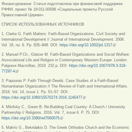
Финансирование.
Статья подготовлена при финансовой поддержке
РФФИ, проект № 18-011-00598 «Социальные проекты Русской
Православной Церкви».
СПИСОК ИСПОЛЬЗОВАННЫХ ИСТОЧНИКОВ
1. Clarke G. Faith Matters: Faith-Based Organizations, Civil Society and
International Development // Journal of International Development. 2006.
Vol. 18, no. 6. Рp. 835–848. DOI:
https://doi.org/10.1002/jid.1317
(внешняя
ссылка)
2. Manuel P.Ch., Glatzer M. Faith-Based Organizations and Social Welfare:
Associational Life and Religion in Contemporary Western Europe. London:
Palgrave Macmillan, 2019. 232 p. DOI:
https://doi.org/10.1007/978-3-319-
77297-4
(внешняя ссылка)
3. Papouras P. Faith Through Deeds: Case Studies of a Faith-Based
Humanitarian Organization // The Review of Faith and International Affairs.
2016. Vol. 14, issue 1. Pp. 51–57. DOI:
https://doi.org/10.1080/15570274.2016.1145477
(внешняя ссылка)
4. Milofsky C., Green B. Re-Building Coal Country: A Church / University
Partnership // Religions. 2016. Vol. 7, issue 6. P. 75. DOI:
https://doi.org/10.3390/rel7060075
(внешняя ссылка)
5. Makris G., Bekridakis D. The Greek Orthodox Church and the Economic