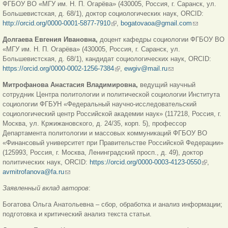
ФГБОУ ВО «МГУ им. Н. П. Огарёва» (430005, Россия, г. Саранск, ул.
Большевистская, д. 68/1), доктор социологических наук, ORCID:
http://orcid.org/0000-0001-5877-7910
(внешняя ссылка)
,
bogatovaoa@gmail.com
(ссылка
для
Долгаева Евгения Ивановна,
доцент кафедры социологии ФГБОУ ВО
отправки
«МГУ им. Н. П. Огарёва» (430005, Россия, г. Саранск, ул.
email)
Большевистская, д. 68/1), кандидат социологических наук, ORCID:
https://orcid.org/0000-0002-1256-7384
(внешняя ссылка)
,
ewgiv@mail.ru
(ссылка для
отправки email)
Митрофанова Анастасия Владимировна,
ведущий научный
сотрудник Центра политологии и политической социологии Института
социологии ФГБУН «Федеральный научно-исследовательский
социологический центр Российской академии наук» (117218, Россия, г.
Москва, ул. Кржижановского, д. 24/35, корп. 5), профессор
Департамента политологии и массовых коммуникаций ФГБОУ ВО
«Финансовый университет при Правительстве Российской Федерации»
(125993, Россия, г. Москва, Ленинградский просп., д. 49), доктор
политических наук, ORCID:
https://orcid.org/0000-0003-4123-0550
(внешня
,
avmitrofanova@fa.ru
(ссылка для отправки email)
ссылка)
Заявленный вклад авторов
:
Богатова Ольга Анатольевна – сбор, обработка и анализ информации;
подготовка и критический анализ текста статьи.