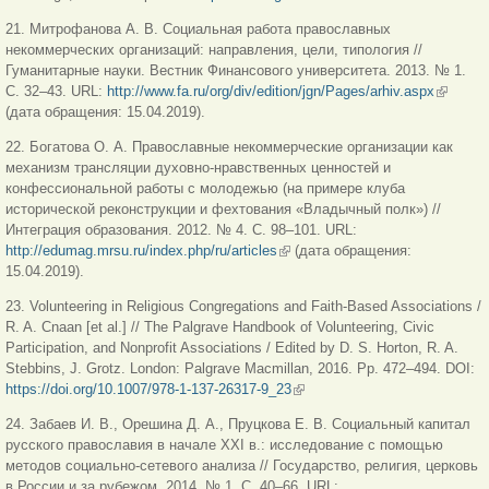
ссылка
21. Митрофанова А. В. Социальная работа православных
некоммерческих организаций: направления, цели, типология //
Гуманитарные науки. Вестник Финансового университета. 2013. № 1.
С. 32–43. URL:
http://www.fa.ru/org/div/edition/jgn/Pages/arhiv.aspx
(внешня
(дата обращения: 15.04.2019).
ссылка)
22. Богатова О. А. Православные некоммерческие организации как
механизм трансляции духовно-нравственных ценностей и
конфессиональной работы с молодежью (на примере клуба
исторической реконструкции и фехтования «Владычный полк») //
Интеграция образования. 2012. № 4. C. 98–101. URL:
http://edumag.mrsu.ru/index.php/ru/articles
(внешняя ссылка)
(дата обращения:
15.04.2019).
23. Volunteering in Religious Congregations and Faith-Based Associations /
R. A. Cnaan [et al.] // The Palgrave Handbook of Volunteering, Civic
Participation, and Nonprofit Associations / Edited by D. S. Horton, R. A.
Stebbins, J. Grotz. London: Palgrave Macmillan, 2016. Pp. 472–494. DOI:
https://doi.org/10.1007/978-1-137-26317-9_23
(внешняя ссылка)
24. Забаев И. В., Орешина Д. А., Пруцкова Е. В. Социальный капитал
русского православия в начале XXI в.: исследование с помощью
методов социально-сетевого анализа // Государство, религия, церковь
в России и за рубежом. 2014. № 1. С. 40–66. URL: