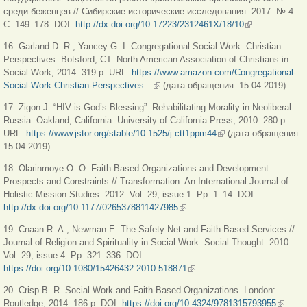
среди беженцев // Сибирские исторические исследования. 2017. № 4.
С. 149–178. DOI:
http://dx.doi.org/10.17223/2312461X/18/10
(внешняя
ссылка)
16. Garland D. R., Yancey G. I. Congregational Social Work: Christian
Perspectives. Botsford, CT: North American Association of Christians in
Social Work, 2014. 319 p. URL:
https://www.amazon.com/Congregational-
Social-Work-Christian-Perspectives...
(внешняя ссылка)
(дата обращения: 15.04.2019).
17. Zigon J. “HIV is God’s Blessing”: Rehabilitating Morality in Neoliberal
Russia. Oakland, California: University of California Press, 2010. 280 p.
URL:
https://www.jstor.org/stable/10.1525/j.ctt1ppm44
(внешняя ссылка)
(дата обращения:
15.04.2019).
18. Olarinmoye O. O. Faith-Based Organizations and Development:
Prospects and Constraints // Transformation: An International Journal of
Holistic Mission Studies. 2012. Vol. 29, issue 1. Pр. 1–14. DOI:
http://dx.doi.org/10.1177/0265378811427985
(внешняя ссылка)
19. Cnaan R. A., Newman E. The Safety Net and Faith-Based Services //
Journal of Religion and Spirituality in Social Work: Social Thought. 2010.
Vol. 29, issue 4. Pp. 321–336. DOI:
https://doi.org/10.1080/15426432.2010.518871
(внешняя ссылка)
20. Crisp B. R. Social Work and Faith-Based Organizations. London:
Routledge, 2014. 186 p. DOI:
https://doi.org/10.4324/9781315793955
(внешн