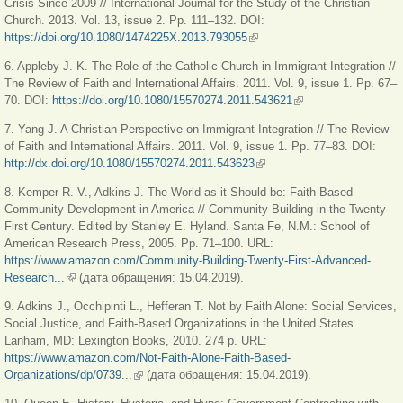
Crisis Since 2009 // International Journal for the Study of the Christian
Church. 2013. Vol. 13, issue 2. Pp. 111–132. DOI:
https://doi.org/10.1080/1474225X.2013.793055
(внешняя ссылка)
6. Appleby J. K. The Role of the Catholic Church in Immigrant Integration //
The Review of Faith and International Affairs. 2011. Vol. 9, issue 1. Pp. 67–
70. DOI:
https://doi.org/10.1080/15570274.2011.543621
(внешняя ссылка)
7. Yang J. A Christian Perspective on Immigrant Integration // The Review
of Faith and International Affairs. 2011. Vol. 9, issue 1. Pp. 77–83. DOI:
http://dx.doi.org/10.1080/15570274.2011.543623
(внешняя ссылка)
8. Kemper R. V., Adkins J. The World as it Should be: Faith-Based
Community Development in America // Community Building in the Twenty-
First Century. Edited by Stanley E. Hyland. Santa Fe, N.M.: School of
American Research Press, 2005. Pp. 71–100. URL:
https://www.amazon.com/Community-Building-Twenty-First-Advanced-
Research...
(внешняя ссылка)
(дата обращения: 15.04.2019).
9. Adkins J., Occhipinti L., Hefferan T. Not by Faith Alone: Social Services,
Social Justice, and Faith-Based Organizations in the United States.
Lanham, MD: Lexington Books, 2010. 274 p. URL:
https://www.amazon.com/Not-Faith-Alone-Faith-Based-
Organizations/dp/0739...
(внешняя ссылка)
(дата обращения: 15.04.2019).