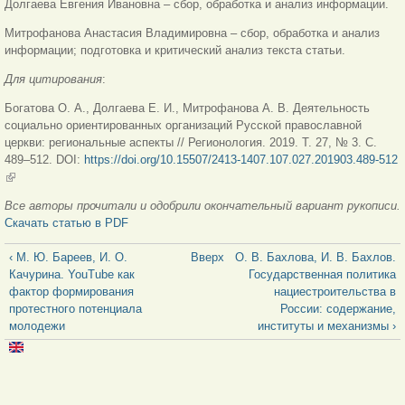
Долгаева Евгения Ивановна – сбор, обработка и анализ информации.
Митрофанова Анастасия Владимировна – сбор, обработка и анализ
информации; подготовка и критический анализ текста статьи.
Для цитирования
:
Богатова О. А., Долгаева Е. И., Митрофанова А. В. Деятельность
социально ориентированных организаций Русской православной
церкви: региональные аспекты // Регионология. 2019. Т. 27, № 3. С.
489–512. DOI:
https://doi.org/10.15507/2413-1407.107.027.201903.489-512
(внешняя ссылка)
Все авторы прочитали и одобрили окончательный вариант рукописи.
Скачать статью в PDF
‹ М. Ю. Бареев, И. О.
Вверх
О. В. Бахлова, И. В. Бахлов.
Качурина. YouTube как
Государственная политика
фактор формирования
нациестроительства в
протестного потенциала
России: содержание,
молодежи
институты и механизмы ›