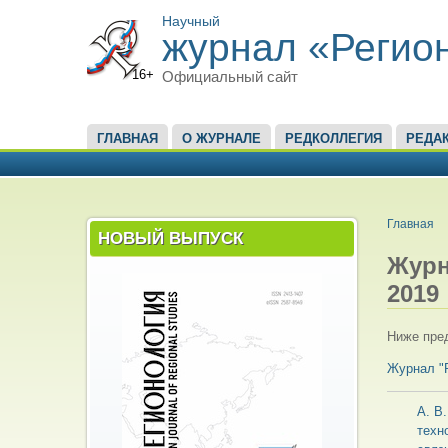
Научный
журнал «Регио
16+
Официальный сайт
ГЛАВНОЕ МЕНЮ
ГЛАВНАЯ
О ЖУРНАЛЕ
РЕДКОЛЛЕГИЯ
РЕДА
ВЫ ЗД
Главная
НОВЫЙ ВЫПУСК
Жур
2019
Ниже пред
Журнал 
А. В
техн