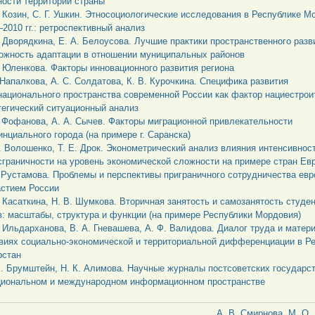
ности территорий страны
. Козин, С. Г. Ушкин. Этносоциологические исследования в Республике М
–2010 гг.: ретроспективный анализ
. Дворядкина, Е. А. Белоусова. Лучшие практики пространственного разв
ожность адаптации в отношении муниципальных районов
. Юленкова. Факторы инновационного развития региона
. Напалкова, А. С. Солдатова, К. В. Курочкина. Специфика развития
национального пространства современной России как фактор нациестрои
тегический ситуационный анализ
. Фофанова, А. А. Сычев. Факторы миграционной привлекательности
инциального города (на примере г. Саранска)
. Волошенко, Т. Е. Дрок. Эконометрический анализ влияния интенсивнос
сграничности на уровень экономической сложности на примере стран Ев
. Рустамова. Проблемы и перспективы приграничного сотрудничества евр
астием России
. Касаткина, Н. В. Шумкова. Вторичная занятость и самозанятость студе
в: масштабы, структура и функции (на примере Республики Мордовия)
. Ильдарханова, В. А. Гневашева, А. Ф. Валидова. Диалог труда и матер
виях социально-экономической и территориальной дифференциации в Р
рстан
. Брумштейн, Н. К. Алимова. Научные журналы постсоветских государст
циональном и международном информационном пространстве
А. В. Смирнова, М. О.