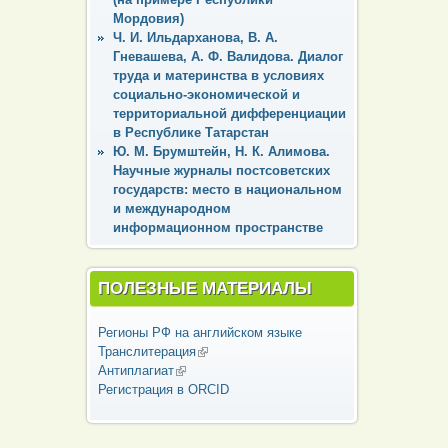
Мордовия)
Ч. И. Ильдарханова, В. А.
Гневашева, А. Ф. Валидова. Диалог
труда и материнства в условиях
социально-экономической и
территориальной дифференциации
в Республике Татарстан
Ю. М. Брумштейн, Н. К. Алимова.
Научные журналы постсоветских
государств: место в национальном
и международном
информационном пространстве
ПОЛЕЗНЫЕ МАТЕРИАЛЫ
Регионы РФ на английском языке
Транслитерация
(внешняя ссылка)
Антиплагиат
(внешняя ссылка)
Регистрация в ORCID