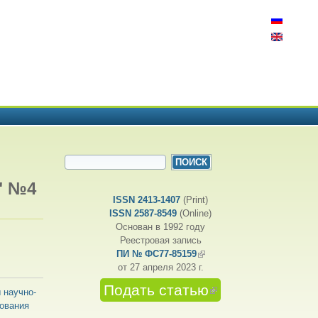
ФОРМА ПОИСКА
Поиск
" №4
ISSN 2413-1407
(Print)
ISSN 2587-8549
(Online)
Основан в 1992 году
Реестровая запись
ПИ № ФС77-85159
(внешняя ссылка)
от 27 апреля 2023 г.
Подать статью
(внешняя
 научно-
ссылка)
рования