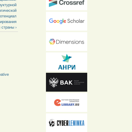
руктурной
огической
потенциал
ирования
 страны ›
ative