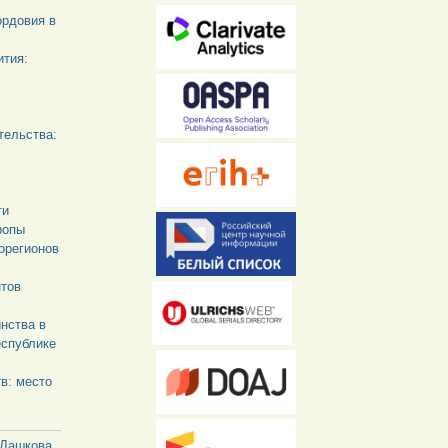
ордовия в
ития:
тельства:
ти
ропы
орегионов
нтов
инства в
еспублике
в: место
 Дашкова.