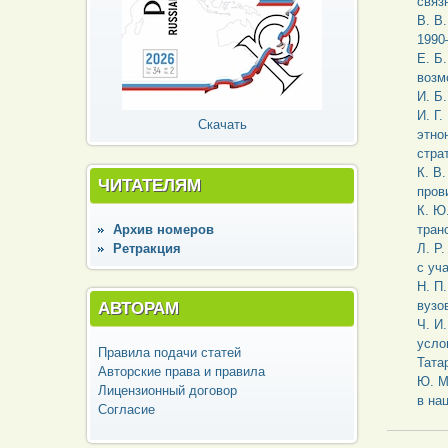
связ
В. В
1990
Е. Б
возм
И. Б
И. Г
Скачать
этно
стра
К. В
ЧИТАТЕЛЯМ
пров
К. Ю
Архив номеров
тран
Ретракция
Л. Р
с уч
Н. П
АВТОРАМ
вузо
Ч. И
усло
Правила подачи статей
Тата
Авторские права и правила
Ю. М
Лицензионный договор
в на
Согласие