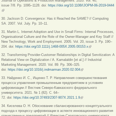
Journal of Operations & Production Management. 2020. Vol. 40,
issue 7/8. Рр. 1095–1128. doi:
https://doi.org/10.1108/IJOPM-06-2019-0444
(внешняя ссылка)
30. Jackson D. Convergence: Has it Reached the SAME? // Computing
SA. 2007. Vol. July. Рр. 10–11.
31. Martin L. Internet Adoption and Use in Small Firms: Internal Processes,
Organisational Culture and the Role of the Owner-Manager and Key Staff //
New Technology, Work and Employment. 2005. Vol. 20, issue 3. Рр. 190–
204. doi:
https://doi.org/10.1111/j.1468-005X.2005.00153.x
(внешняя
ссылка)
32. Transforming Provider-Customer Relationships in Digital Servitization: A
Relational View on Digitalization / A. Kamalaldin [et al.] // Industrial
Marketing Management. 2020. Vol. 89. Рр. 306–325.
doi:
https://doi.org/10.1016/j.indmarman.2020.02.004
(внешняя ссылка)
33. Найденко И. С., Ищенко Т. Р. Направления совершенствования
процесса управления промышленным предприятием в условиях
цифровизации // Вестник Северо-Кавказского федерального
университета. 2021. № 1 (82). С. 64–
72. doi:
https://doi.org/10.37493/2307-907X.2021.1.9
(внешняя ссылка)
34. Киселева О. Н. Обоснование сбалансированного концептуального
подхода к процессу цифровизации в аспекте инновационного развития
отечественных предприятий // Известия Саратовского университета.