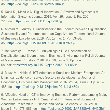
doi:
https://doi.org/10.12821/ijispm050104
(внешняя ссылка)
5. Kohli R., Melville N. Digital Innovation: A Review and Synthesis //
Information Systems Journal. 2019. Vol. 29, issue 1. Рр. 200–
223. doi:
https://doi.org/10.1111/isj.12193
(внешняя ссылка)
6. Ahmad M., Murray J. Understanding the Connect between Digitalisation,
Sustainability and Performance of an Organization // International Journal
of Business Excellence. 2019. Vol. 17, no. 1. Рр. 83–96.
doi:
https://doi.org/10.1504/IJBEX.2019.10017927
(внешняя ссылка)
7. Bejtkovský J., Rózsa Z., Mulyaningsih D. A Phenomenon of
Digitalization and Erecruitment in Business Environment // Polish Journal
of Management Studies. 2018. Vol. 18, issue 1. Рр. 58–
68. doi:
https://doi.org/10.17512/pjms.2018.18.1.05
(внешняя ссылка)
8. Miraz M., Habib M. ICT Adoption in Small and Medium Enterprises: An
Empirical Evidence of Service Sectors in Bangladesh // Journal of
Economics, Business and Management. 2016. Vol. 4, issue 8. Рр. 482–
485. doi:
https://doi.org/10.18178/joebm.2016.4.8.439
(внешняя ссылка)
9. Affective Need of ICT in Improving Business Performance among Malay
Women Entrepreneur / F. I. Omar [et al.] // International Journal of
Academic Research in Business and Social Sciences. 2018. Vol. 8,
issue 6. Pp. 975–987. doi:
https://doi.org/10.6007/IJARBSS/v8-i6/4295
(вне