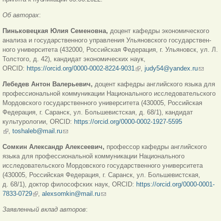
Об авторах
:
Пиньковецкая Юлия Семеновна,
доцент кафедры экономического
анализа и государственного управления Ульяновского государствен­
ного университета (432000, Российская Федерация, г. Ульяновск, ул. Л.
Толстого, д. 42), кандидат экономических наук,
ORCID:
https://orcid.org/0000-0002-8224-9031
(внешняя ссылка)
,
judy54@yandex.ru
(ссылк
для
Лебедев Антон Валерьевич,
доцент кафедры английского языка для
отправ
профессиональной коммуникации Национального исследовательского
email)
Мордовского государственного университета (430005, Российская
Федерация, г. Саранск, ул. Большевистская, д. 68/1), кандидат
культурологии, ORCID:
https://orcid.org/0000-0002-1927-5595
(внешняя ссылка)
,
toshaleb@mail.ru
(ссылка для отправки email)
Сомкин Александр Алексеевич,
профессор кафедры английского
языка для профессиональной коммуникации Национального
исследовательского Мордовского государственного университета
(430005, Российская Федерация, г. Саранск, ул. Большевистская,
д. 68/1), доктор философских наук, ORCID:
https://orcid.org/0000-0001-
7833-0729
(внешняя ссылка)
,
alexsomkin@mail.ru
(ссылка для отправки email)
Заявленный вклад авторов
: