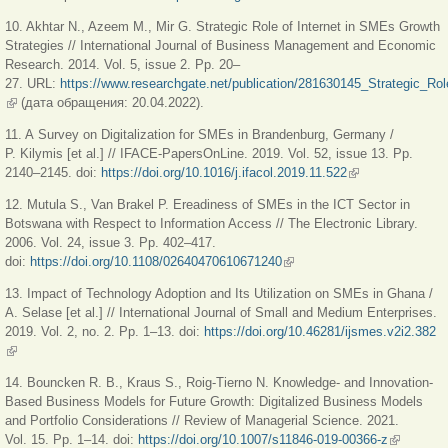
ссыл
10. Akhtar N., Azeem M., Mir G. Strategic Role of Internet in SMEs Growth
Strategies // International Journal of Business Management and Economic
Research. 2014. Vol. 5, issue 2. Рр. 20–
27. URL:
https://www.researchgate.net/publication/281630145_Strategic_R
(внешняя ссылка)
(дата обращения: 20.04.2022).
11. A Survey on Digitalization for SMEs in Brandenburg, Germany /
P. Kilymis [et al.] // IFACE-PapersOnLine. 2019. Vol. 52, issue 13. Рр.
2140–2145. doi:
https://doi.org/10.1016/j.ifacol.2019.11.522
(внешняя
ссылка)
12. Mutula S., Van Brakel P. E­readiness of SMEs in the ICT Sector in
Botswana with Respect to Information Access // The Electronic Library.
2006. Vol. 24, issue 3. Рр. 402­–417.
doi:
https://doi.org/10.1108/02640470610671240
(внешняя ссылка)
13. Impact of Technology Adoption and Its Utilization on SMEs in Ghana /
A. Selase [et al.] // International Journal of Small and Medium Enterprises.
2019. Vol. 2, no. 2. Pp. 1–13. doi:
https://doi.org/10.46281/ijsmes.v2i2.382
(внешняя ссылка)
14. Bouncken R. B., Kraus S., Roig-Tierno N. Knowledge- and Innovation-
Based Business Models for Future Growth: Digitalized Business Models
and Portfolio Considerations // Review of Managerial Science. 2021.
Vol. 15. Рр. 1–14. doi:
https://doi.org/10.1007/s11846-019-00366-z
(внешняя