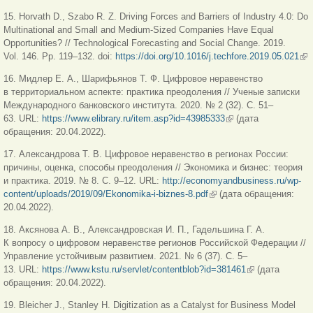
ссылка)
15. Horvath D., Szabo R. Z. Driving Forces and Barriers of Industry 4.0: Do
Multinational and Small and Medium-Sized Companies Have Equal
Opportunities? // Technological Forecasting and Social Change. 2019.
Vol. 146. Рр. 119–132. doi:
https://doi.org/10.1016/j.techfore.2019.05.021
(в
сс
16. Мидлер Е. А., Шарифьянов Т. Ф. Цифровое неравенство
в территориальном аспекте: практика преодоления // Ученые записки
Международного банковского института. 2020. № 2 (32). С. 51–
63. URL:
https://www.elibrary.ru/item.asp?id=43985333
(внешняя ссылка)
(дата
обращения: 20.04.2022).
17. Александрова Т. В. Цифровое неравенство в регионах России:
причины, оценка, способы преодоления // Экономика и бизнес: теория
и практика. 2019. № 8. С. 9–12. URL:
http://economyandbusiness.ru/wp-
content/uploads/2019/09/Ekonomika-i-biznes-8.pdf
(внешняя ссылка)
(дата обращения:
20.04.2022).
18. Аксянова А. В., Александровская И. П., Гадельшина Г. А.
К вопросу о цифровом неравенстве регионов Российской Федерации //
Управление устойчивым развитием. 2021. № 6 (37). С. 5–
13. URL:
https://www.kstu.ru/servlet/contentblob?id=381461
(внешняя
(дата
обращения: 20.04.2022).
ссылка)
19. Bleicher J., Stanley H. Digitization as a Catalyst for Business Model