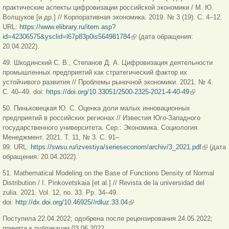
практические аспекты цифровизации российской экономики / М. Ю.
Волщуков [и др.] // Корпоративная экономика. 2019. № 3 (19). С. 4–12.
URL:
https://www.elibrary.ru/item.asp?
id=42306575&ysclid=l67p83p0is564981784
(внешняя ссылка)
(дата обращения:
20.04.2022).
49. Шкодинский С. В., Степанов Д. А. Цифровизация деятельности
промышленных предприятий как стратегический фактор их
устойчивого развития // Проблемы рыночной экономики. 2021. № 4.
С. 40–49. doi:
https://doi.org/10.33051/2500-2325-2021-4-40-49
(внешняя
ссылка)
50. Пиньковецкая Ю. С. Оценка доли малых инновационных
предприятий в российских регионах // Известия Юго-Западного
государственного университета. Сер.: Экономика. Социология.
Менеджмент. 2021. Т. 11, № 3. С. 91–
99. URL:
https://swsu.ru/izvestiya/serieseconom/archiv/3_2021.pdf
(внешня
(дата
обращения: 20.04.2022).
ссылка)
51. Mathematical Modeling on the Base of Functions Density of Normal
Distribution / I. Pinkovetskaia [et al.] // Revista de la universidad del
zulia. 2021. Vol. 12, no. 33. Pp. 34–49.
doi:
http://dx.doi.org/10.46925//rdluz.33.04
(внешняя ссылка)
Поступила 22.04.2022; одобрена после рецензирования 24.05.2022;
принята к публикации 03.06.2022.