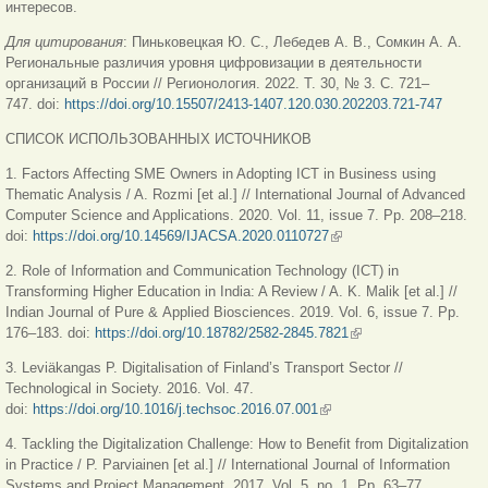
интересов.
Для цитирования
: Пиньковецкая Ю. С., Лебедев А. В., Сомкин А. А.
Региональные различия уровня цифровизации в деятельности
организаций в России // Регионология. 2022. Т. 30, № 3. С. 721–
747. doi:
https://doi.org/10.15507/2413-1407.120.030.202203.721-747
СПИСОК ИСПОЛЬЗОВАННЫХ ИСТОЧНИКОВ
1. Factors Affecting SME Owners in Adopting ICT in Business using
Thematic Analysis / A. Rozmi [et al.] // International Journal of Advanced
Computer Science and Applications. 2020. Vol. 11, issue 7. Рр. 208–218.
doi:
https://doi.org/10.14569/IJACSA.2020.0110727
(внешняя ссылка)
2. Role of Information and Communication Technology (ICT) in
Transforming Higher Education in India: A Review / A. K. Malik [et al.] //
Indian Journal of Pure & Applied Biosciences. 2019. Vol. 6, issue 7. Рр.
176–183. doi:
https://doi.org/10.18782/2582-2845.7821
(внешняя ссылка)
3. Leviäkangas P. Digitalisation of Finland’s Transport Sector //
Technological in Society. 2016. Vol. 47.
doi:
https://doi.org/10.1016/j.techsoc.2016.07.001
(внешняя ссылка)
4. Tackling the Digitalization Challenge: How to Benefit from Digitalization
in Practice / P. Parviainen [et al.] // International Journal of Information
Systems and Project Management. 2017. Vol. 5, no. 1. Рр. 63–77.