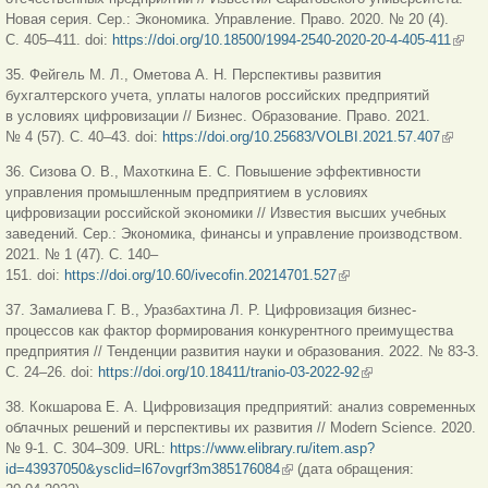
Новая серия. Сер.: Экономика. Управление. Право. 2020. № 20 (4).
С. 405–411. doi:
https://doi.org/10.18500/1994-2540-2020-20-4-405-411
(вне
ссыл
35. Фейгель М. Л., Ометова А. Н. Перспективы развития
бухгалтерского учета, уплаты налогов российских предприятий
в условиях цифровизации // Бизнес. Образование. Право. 2021.
№ 4 (57). С. 40–43. doi:
https://doi.org/10.25683/VOLBI.2021.57.407
(внешн
ссылка
36. Сизова О. В., Махоткина Е. С. Повышение эффективности
управления промышленным предприятием в условиях
цифровизации российской экономики // Известия высших учебных
заведений. Сер.: Экономика, финансы и управление производством.
2021. № 1 (47). С. 140–
151. doi:
https://doi.org/10.60/ivecofin.20214701.527
(внешняя ссылка)
37. Замалиева Г. В., Уразбахтина Л. Р. Цифровизация бизнес-
процессов как фактор формирования конкурентного преимущества
предприятия // Тенденции развития науки и образования. 2022. № 83-3.
С. 24–26. doi:
https://doi.org/10.18411/tranio-03-2022-92
(внешняя ссылка)
38. Кокшарова Е. А. Цифровизация предприятий: анализ современных
облачных решений и перспективы их развития // Modern Science. 2020.
№ 9-1. С. 304–309. URL:
https://www.elibrary.ru/item.asp?
id=43937050&ysclid=l67ovgrf3m385176084
(внешняя ссылка)
(дата обращения: