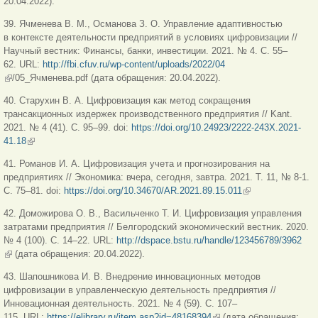
20.04.2022).
39. Ячменева В. М., Османова З. О. Управление адаптивностью
в контексте деятельности предприятий в условиях цифровизации //
Научный вестник: Финансы, банки, инвестиции. 2021. № 4. С. 55–
62. URL:
http://fbi.cfuv.ru/wp-content/uploads/2022/04
(внешняя ссылка)
/05_Ячменева.pdf (дата обращения: 20.04.2022).
40. Старухин В. А. Цифровизация как метод сокращения
трансакционных издержек производственного предприятия // Kant.
2021. № 4 (41). С. 95–99. doi:
https://doi.org/10.24923/2222-243X.2021-
41.18
(внешняя ссылка)
41. Романов И. А. Цифровизация учета и прогнозирования на
предприятиях // Экономика: вчера, сегодня, завтра. 2021. Т. 11, № 8-1.
С. 75–81. doi:
https://doi.org/10.34670/AR.2021.89.15.011
(внешняя
ссылка)
42. Доможирова О. В., Васильченко Т. И. Цифровизация управления
затратами предприятия // Белгородский экономический вестник. 2020.
№ 4 (100). С. 14–22. URL:
http://dspace.bstu.ru/handle/123456789/3962
(внешняя ссылка)
(дата обращения: 20.04.2022).
43. Шапошникова И. В. Внедрение инновационных методов
цифровизации в управленческую деятельность предприятия //
Инновационная деятельность. 2021. № 4 (59). С. 107–
115. URL:
https://elibrary.ru/item.asp?id=48168394
(внешняя ссылка)
(дата обращения: