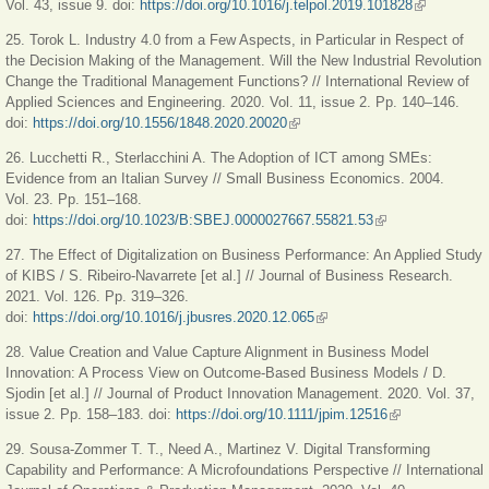
Vol. 43, issue 9. doi:
https://doi.org/10.1016/j.telpol.2019.101828
(внешняя
ссылка)
25. Torok L. Industry 4.0 from a Few Aspects, in Particular in Respect of
the Decision Making of the Management. Will the New Industrial Revolution
Change the Traditional Management Functions? // International Review of
Applied Sciences and Engineering. 2020. Vol. 11, issue 2. Pp. 140–146.
doi:
https://doi.org/10.1556/1848.2020.20020
(внешняя ссылка)
26. Lucchetti R., Sterlacchini A. The Adoption of ICT among SMEs:
Evidence from an Italian Survey // Small Business Economics. 2004.
Vol. 23. Рр. 151–168.
doi:
https://doi.org/10.1023/B:SBEJ.0000027667.55821.53
(внешняя
ссылка)
27. The Effect of Digitalization on Business Performance: An Applied Study
of KIBS / S. Ribeiro-Navarrete [et al.] // Journal of Business Research.
2021. Vol. 126. Рр. 319–326.
doi:
https://doi.org/10.1016/j.jbusres.2020.12.065
(внешняя ссылка)
28. Value Creation and Value Capture Alignment in Business Model
Innovation: A Process View on Outcome-Based Business Models / D.
Sjodin [et al.] // Journal of Product Innovation Management. 2020. Vol. 37,
issue 2. Рр. 158–183. doi:
https://doi.org/10.1111/jpim.12516
(внешняя
ссылка)
29. Sousa-Zommer T. T., Need A., Martinez V. Digital Transforming
Capability and Performance: A Microfoundations Perspective // International