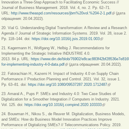
Innovation a Three-Step Approach to Facilitating Economic Success //
Journal of Business Management. 2018. Vol. 4, no. 2. Pp. 62–71.
URL:
http://www.theaspd.com/resources/jbm%20vol.%204-2-1.pdf
(внешняя
(дата
обращения: 20.04.2022).
ссылка)
20. Vial G. Understanding Digital Transformation: A Review and a Research
Agenda // Journal of Strategic Information Systems. 2019. Vol. 28, issue 2.
Pp. 118–144. doi:
https://doi.org/10.1016/j.jsis.2019.01.003
(внешняя
ссылка)
21. Kagermann H., Wolfgang W., Helbig J. Recommendations for
Implementing the Strategic Initiative INDUSTRIE 4.0.
2013. 84 p. URL:
https://www.din.de/blob/76902/e8cac883f42bf28536e7e81
for-implementing-industry-4-0-data.pdf
(внешняя ссылка)
(дата обращения: 20.04.2022).
22. Fatorachian H., Kazemi H. Impact of Industry 4.0 on Supply Chain
Performance // Production Planning and Control. 2021. Vol. 32, issue 1.
Pp. 63–81. doi:
https://doi.org/10.1080/09537287.2020.1712487
(внешняя
ссылка)
23. Amaral A., Pups P. SMEs and Industry 4.0: Two Case Studies of
Digitalization for a Smoother Integration // Computers in Industry. 2021.
Vol. 125. doi:
https://doi.org/10.1016/j.compind.2020.103333
(внешняя
ссылка)
24. Bouwman H., Nikou S., de Reuver M. Digitalization, Business Models,
and SMEs: How do Business Model Innovation Practices Improve
Performance of Digitalizing SMEs? // Telecommunications Policy. 2019.