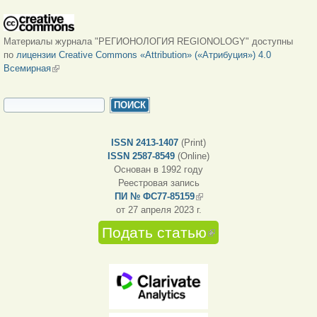
Материалы журнала "РЕГИОНОЛОГИЯ REGIONOLOGY" доступны
по
лицензии Creative Commons «Attribution» («Атрибуция») 4.0
Всемирная
(внешняя ссылка)
ФОРМА ПОИСКА
Поиск
ISSN 2413-1407
(Print)
ISSN 2587-8549
(Online)
Основан в 1992 году
Реестровая запись
ПИ № ФС77-85159
(внешняя ссылка)
от 27 апреля 2023 г.
Подать статью
(внешняя
ссылка)