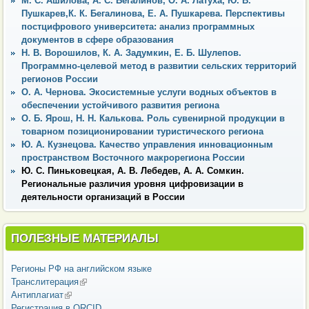
М. С. Ашилова, А. С. Бегалинов, О. А. Латуха, Ю. В.
Пушкарев,К. К. Бегалинова, Е. А. Пушкарева. Перспективы
постцифрового университета: анализ программных
документов в сфере образования
Н. В. Ворошилов, К. А. Задумкин, Е. Б. Шулепов.
Программно-целевой метод в развитии сельских территорий
регионов России
О. А. Чернова. Экосистемные услуги водных объектов в
обеспечении устойчивого развития региона
О. Б. Ярош, Н. Н. Калькова. Роль сувенирной продукции в
товарном позиционировании туристического региона
Ю. А. Кузнецова. Качество управления инновационным
пространством Восточного макрорегиона России
Ю. С. Пиньковецкая, А. В. Лебедев, А. А. Сомкин.
Региональные различия уровня цифровизации в
деятельности организаций в России
ПОЛЕЗНЫЕ МАТЕРИАЛЫ
Регионы РФ на английском языке
Транслитерация
(внешняя ссылка)
Антиплагиат
(внешняя ссылка)
Регистрация в ORCID