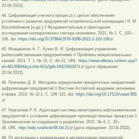
20.04.2022).
44. Цифровизация учетного процесса с целью обеспечения
устойчивого развития предприятий потребительской кооперации / Я. М.
Воскобойников [и др.] // Фундаментальные и прикладные
исследования кооперативного сектора экономики. 2021. № 1. С. 102–
108. doi:
https://doi.org/10.37984/2076-9288-2021-1-102-108
(внешняя
ссылка)
45. Мнацаканян А. Г., Кузин В. И. Цифровизация управления
рыбохозяйственными предприятиями // Проблемы межрегиональных
связей. 2021. Т. 1, № 15. С. 46–51. URL:
https://www.elibrary.ru/item.asp?
id=46130604&ysclid=l67p3g8v19323403071
(внешняя ссылка)
(дата обращения:
20.04.2022).
46. Пличенко Д. В. Методика определения приоритетных направлений
цифровизации предприятий // Вестник Алтайской академии экономики
и права. 2019. № 12-1. С. 108–115. doi:
https://doi.org/10.17513/vaael.855
(внешняя ссылка)
47. Нургалиев Р. К. Адаптация системы мониторинга нефтехимических
предприятий к условиям цифровизации производственных процессов //
Экономические исследования и разработки. 2021. № 4. С. 33–
38. URL:
http://edrj.ru/article/05-04-21
(внешняя ссылка)
(дата обращения: 20.04.2022).
48. От интеграции к конвергенции в автоматизации предприятий: