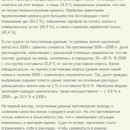
ответить на этот вопрос, и лишь 14,9 % опрошенных указали, что они
не почувствовали влияние кризиса. Наиболее заметными
проявлениями кризиса для большинства белгородцев стали
повышение цен (64,3 %), повышение тарифов на оплату жилья и
коммунальных услуг (54,5 %), а также снижение заработной платы
(45,4 %).
Если судить по полученным данным, то уровень жизни населения
области в 2009 г. заметно снизился. На протяжении 2006—2008 гг. доля
респондентов, заявлявших с различной степенью уверенности, что им
хватает доходов на жизнь, колебалась в переделах 35—45 %. В 2009
г. эта группа составила 32,8 % от числа участников опроса. Как
ни
парадоксально, но оценка участниками опроса уровня жизни своей
семьи в течение 2009 г. изменялась незначительно. Так, доля граждан,
выбравших вариант ответа «денег хватает на основные расходы»,
уменьшилась менее чем на 1 % и составила 50,6 %. Наиболее бедная
категория граждан увеличилась также несущественно — с 9,8 % в
2008 г. до 10,5 % в 2009 г.
На первый взгляд, полученные данные противоречат выводу о
снижении качества жизни «среднего класса». Но это противоречие
только кажется и объясняется тем, что с изменением ситуации
изменились и критерии оценки. Судя по всему, население стало
ограничивать себя в расходах, чтобы удержаться в рамках