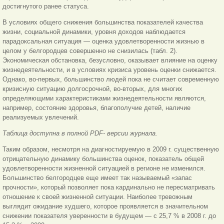
достигнутого ранее статуса.
В условиях общего снижения большинства показателей качества
жизни, социальной динамики, уровня доходов наблюдается
парадоксальная ситуация — оценка удовлетворенности жизнью в
целом у белгородцев совершенно не снизилась (табл. 2).
Экономическая обстановка, безусловно, оказывает влияние на оценку
жизнедеятельности, и в условиях кризиса уровень оценки снижается.
Однако, во-первых, большинство людей пока не считает современную
кризисную ситуацию долгосрочной, во-вторых, для многих
определяющими характеристиками жизнедеятельности являются,
например, состояние здоровья, благополучие детей, наличие
реализуемых увлечений.
Таблица доступна в полной PDF- версии журнала.
Таким образом, несмотря на диагностируемую в 2009 г. существенную
отрицательную динамику большинства оценок, показатель общей
удовлетворенности жизненной ситуацией в регионе не изменился.
Большинство белгородцев еще имеет так называемый «запас
прочности», который позволяет пока кардинально не пересматривать
отношение к своей жизненной ситуации. Наиболее тревожным
выглядит ожидание худшего, которое проявляется в значительном
снижении показателя уверенности в будущем — с 25,7 % в 2008 г. до