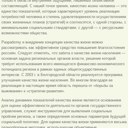
только к области внутренних ощущений, лишенных объективной
составляющей. С нашей точки зрения,
качество жизни человека
— это
единство показателей, которые характеризуют уровень реализации
потребностей человека и степень удовлетворенности осуществлением
своих жизненных планов (стратегий) и соотносятся, с одной стороны, с
минимальными социальными стандартами, с другой — с ресурсными
возможностями общества.
Разработку и внедрение концепции качества жизни можно
рассматривать как эффективное средство повышения благосостояния
россиян. Следует отметить, что забота о качестве жизни населения —
основная задача региональных органов власти, решение которой
требует использования всего имеющегося финансово-экономического
потенциала региона в рамках единых общегосударственных
интересов. С 2003 г. в Белгородской области реализуется программа
улучшения качества жизни населения. Во многом благодаря ее
реализации в настоящее время область перешла от «борьбы за
выживание» к «стратегии развития».
Анализ динамики показателей качества жизни является основанием
для оценки эффективности деятельности органов государственного
управления, служит инструментом для выявления социальных
проблем региона, а также определения основных параметров будущей
социальной политики. Для оценки качества жизни применяются весьма
разнообразные методики, использующие объективные