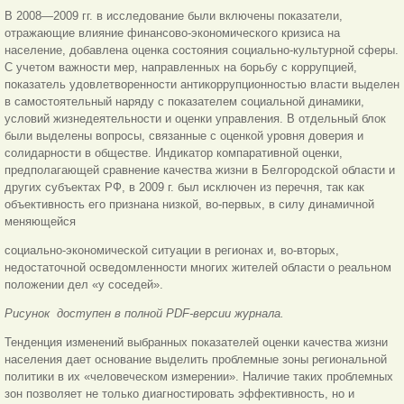
В 2008—2009 гг. в исследование были включены показатели,
отражающие влияние финансово-экономического кризиса на
население, добавлена оценка состояния социально-культурной сферы.
С учетом важности мер, направленных на борьбу с коррупцией,
показатель удовлетворенности антикоррупционностью власти выделен
в самостоятельный наряду с показателем социальной динамики,
условий жизнедеятельности и оценки управления. В отдельный блок
были выделены вопросы, связанные с оценкой уровня доверия и
солидарности в обществе. Индикатор компаративной оценки,
предполагающей сравнение качества жизни в Белгородской области и
других субъектах РФ, в 2009 г. был исключен из перечня, так как
объективность его признана низкой, во-первых, в силу динамичной
меняющейся
социально-экономической ситуации в регионах и, во-вторых,
недостаточной осведомленности многих жителей области о реальном
положении дел «у соседей».
Рисунок доступен в полной PDF-версии журнала.
Тенденция изменений выбранных показателей оценки качества жизни
населения дает основание выделить проблемные зоны региональной
политики в их «человеческом измерении». Наличие таких проблемных
зон позволяет не только диагностировать эффективность, но и