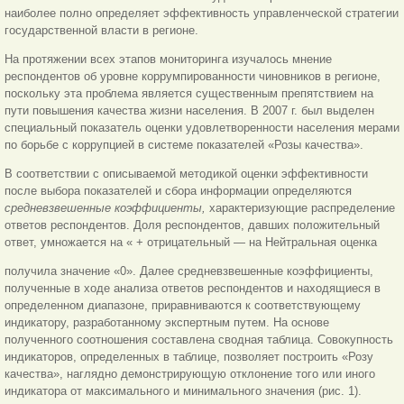
наиболее полно определяет эффективность управленческой стратегии
государственной власти в регионе.
На протяжении всех этапов мониторинга изучалось мнение
респондентов об уровне коррумпированности чиновников в регионе,
поскольку эта проблема является существенным препятствием на
пути повышения качества жизни населения. В 2007 г. был выделен
специальный показатель оценки удовлетворенности населения мерами
по борьбе с коррупцией в системе показателей «Розы качества».
В соответствии с описываемой методикой оценки эффективности
после выбора показателей и сбора информации определяются
средневзвешенные коэффициенты,
характеризующие распределение
ответов респондентов. Доля респондентов, давших положительный
ответ, умножается на « + отрицательный — на Нейтральная оценка
получила значение «0». Далее средневзвешенные коэффициенты,
полученные в ходе анализа ответов респондентов и находящиеся в
определенном диапазоне, приравниваются к соответствующему
индикатору, разработанному экспертным путем. На основе
полученного соотношения составлена сводная таблица. Совокупность
индикаторов, определенных в таблице, позволяет построить «Розу
качества», наглядно демонстрирующую отклонение того или иного
индикатора от максимального и минимального значения (рис. 1).