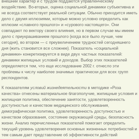
внешний характер и с трудом поддаются управленческому
воздействию. Во-вторых, оценка социальной динамики субъективна и
не всегда соответствует реальной ситуации. Обычно приходится иметь
дело с двумя иллюзиями, которые можно условно определить как
иллюзии «славного прошлого» и «сурового настоящего». Они
совпадают по вектору своего
влияния, но в первом случае мы имеем
дело с приукрашиванием прошлого (когда все было лучше, чем
сегодня), во втором — с преувеличением трудностей сегодняшнего
дня (жить становится все сложнее). Показатель «социальной
динамики» конкретизируется в виде двух частных показателей:
динамики жилищных условий и доходов. Выбор этих показателей
определяется тем, что еще исследование 2002 г. отнесло эти
проблемы к числу наиболее значимых практически для всех групп
респондентов.
К показателям
условий жизнедеятельности
в методике «Роза
качества» отнесены материальное благополучие, жилищные условия и
жилищная политика, обеспечение занятости, удовлетворенность
доступностью и качеством медицинского обслуживания,
демографическая политика, удовлетворенность доступностью и
качеством образования, состояние окружающей среды, безопасность
жизни. Анализ перечисленных показателей помогает определить
текущий уровень удовлетворения основных жизненных потребностей и
тем самым дает представление об эффективности действий