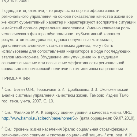
15,3 % в 2009 г.
Подводя итог, отметим, что результаты оценки эффективности
регионального управления на основе показателей качества жизни все
же носят субъективный характер и характеризуют восприятие ситуации
и действий органов управления населением. Именно ключевая роль
человеческого фактора обусловливает субъективный характер
результатов исследования, однако полученные материалы,
дополненные анализом статистических данных, могут быть
использованы для сопоставления индикаторов в ходе последующих
этапов мониторинга. Ухудшение или улучшение их в будущем
означает снижение или повышение эффективности региональной
социально-экономической политики в том или ином направлении.
ПРИМЕЧАНИЯ
1
См.: Бетин О.И., Герасимов Б.И., Дробышева В.В. Экономический
анализ системы управления качеством жизни. Тамбов: Изд-во Тамб.
гос.
техн. ун-та, 2007. С. 10.
2
См.: Фаляхов М.А. К вопросу оценки уровня и качества жизни. URL:
http://www.kampi.ru/scitech/base/nomer5
(внешняя ссылка)
(дата обращения: 09.07.2010).
3
См.: Уровень жизни населения Урала: социальная стратификация
регионального социума и система социальной защиты / отв. ред. А.И.