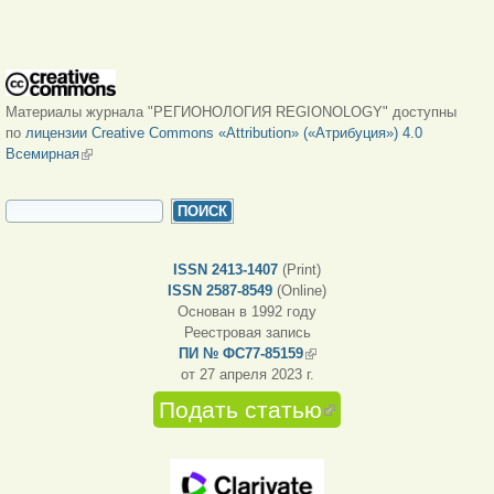
Материалы журнала "РЕГИОНОЛОГИЯ REGIONOLOGY" доступны
по
лицензии Creative Commons «Attribution» («Атрибуция») 4.0
Всемирная
(внешняя ссылка)
ФОРМА ПОИСКА
Поиск
ISSN 2413-1407
(Print)
ISSN 2587-8549
(Online)
Основан в 1992 году
Реестровая запись
ПИ № ФС77-85159
(внешняя ссылка)
от 27 апреля 2023 г.
Подать статью
(внешняя
ссылка)