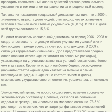
проводить сравнительный анализ действий органов регионального
управления в том или ином направлении за определенный период.
Так, анализ показателя «социальной динамики» выявил, что в 2009 г.
значительно выросла доля людей, считающих, что их жизненные
условия в той или иной степени ухудшились (40,8 %). В 2008 г. доля
этой группы составляла 15,3 %.
В целом показатель «социальной динамики» за период 2006—2008 гг.
свидетельствовал о тенденции общего улучшения условий жизни
белгородцев, прежде всего, за счет роста их доходов. В 2009 г.
ситуация кардинально изменилась. Доля представителей средних
слоев (вариант ответа «денег хватает на основные расходы»),
указывающих на улучшение жизненных условий, сократилась более
чем в два раза. Кроме того, доля наиболее бедных респондентов
(варианты ответов «денег едва хватает на питание и самые
необходимые нужды» и «денег не хватает, живем в долг»),
отмечающих ухудшение своего положения, увеличилась в несколько
раз.
Экономический кризис не просто существенно изменил социально-
экономическую обстановку в регионе, сказался на положении
отдельных граждан, но и повлиял на массовое сознание. 73,3 %
респондентов ответили, что их затронул финансово-экономический
кризис. Примерно каждый десятый респондент (10,9 %) затруднился