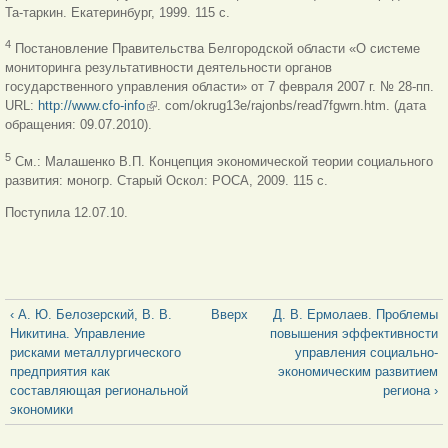
Та-таркин. Екатеринбург, 1999. 115 с.
4
Постановление Правительства Белгородской области «О системе
мониторинга результативности деятельности органов
государственного управления области» от 7 февраля 2007 г. № 28-пп.
URL:
http://www.cfo-info
(внешняя ссылка)
. com/okrug13e/rajonbs/read7fgwrn.htm. (дата
обращения: 09.07.2010).
5
См.: Малашенко В.П. Концепция экономической теории социального
развития: моногр. Старый Оскол: РОСА, 2009. 115 с.
Поступила 12.07.10.
‹ А. Ю. Белозерский, В. В.
Вверх
Д. В. Ермолаев. Проблемы
Никитина. Управление
повышения эффективности
рисками металлургического
управления социально-
предприятия как
экономическим развитием
составляющая региональной
региона ›
экономики