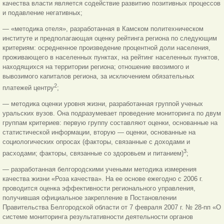
качества власти является содействие развитию позитивных процессов
и подавление негативных;
— «методика отеля», разработанная в Камском политехническом
институте и предполагающая оценку рейтинга региона по следующим
критериям: осредненное произведение процентной доли населения,
проживающего в населенных пунктах, на рейтинг населенных пунктов,
находящихся на территории региона; отношение ввозимого и
вывозимого капиталов региона, за исключением обязательных
2
платежей центру
;
— методика оценки уровня жизни, разработанная группой ученых
уральских вузов. Она подразумевает проведение мониторинга по двум
группам критериев: первую группу составляют оценки, основанные на
статистической информации, вторую — оценки, основанные на
социологических опросах (факторы, связанные с доходами и
3
расходами; факторы, связанные со здоровьем и питанием)
;
— разработанная белгородскими учеными методика измерения
качества жизни «Роза качества». На ее основе ежегодно с 2006 г.
проводится оценка эффективности регионального управления,
получившая официальное закрепление в Постановлении
Правительства Белгородской области от 7 февраля 2007 г. № 28-пп «О
системе мониторинга результативности деятельности органов