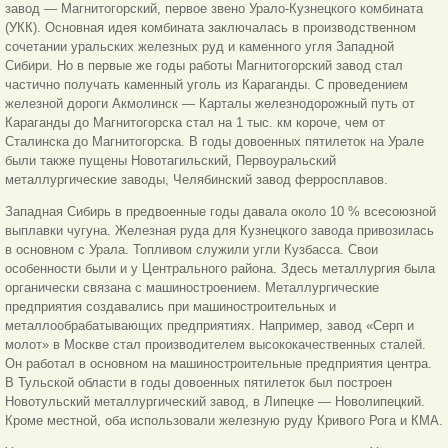
завод — Магнитогорский, первое звено Урало-Кузнецкого комбината
(УКК). Основная идея комбината заключалась в производственном
сочетании уральских железных руд и каменного угля Западной
Сибири. Но в первые же годы работы Магнитогорский завод стал
частично получать каменный уголь из Караганды. С проведением
железной дороги Акмолинск — Карталы железнодорожный путь от
Караганды до Магнитогорска стал на 1 тыс. км короче, чем от
Сталинска до Магнитогорска. В годы довоенных пятилеток на Урале
были также пущены Новотагильский, Первоуральский
металлургические заводы, Челябинский завод ферросплавов.
Западная Сибирь в предвоенные годы давала около 10 % всесоюзной
выплавки чугуна. Железная руда для Кузнецкого завода привозилась
в основном с Урала. Топливом служили угли Кузбасса. Свои
особенности были и у Центрального района. Здесь металлургия была
органически связана с машиностроением. Металлургические
предприятия создавались при машиностроительных и
металлообрабатывающих предприятиях. Например, завод «Серп и
молот» в Москве стал производителем высококачественных сталей.
Он работал в основном на машиностроительные предприятия центра.
В Тульской области в годы довоенных пятилеток был построен
Новотульский металлургический завод, в Липецке — Новолипецкий.
Кроме местной, оба использовали железную руду Кривого Рога и КМА.