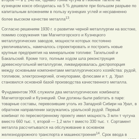
кузнецком коксе обходилась на 5 % дешевле при большом разрыве по
капитальным вложениям в пользу кузнецких углей и несравненно
13
более высоком качестве металла
.
Согласно решениям 1930 г. о развитии черной металлургии на востоке,
помимо сооружения там Магнитогорского и Кузнецкого
металлургических заводов, мощности которых постоянно
увеличивались, намечалось спроектировать и построить новые
крупные предприятия на минеральном
топливе: Тагильский и
Бакальский. Кроме того, полным ходом шла реконструкция
древесноугольной металлургии, ликвидировалась диспропорция
между основными компонентами металлургического хозяйства: рудой,
топливом, электроэнергией, огнеупорами, флюсами и т. д. Урал
становился основной базой производства качественного металла.
Фундаментом УКК служили два металлургических комбината:
Магнитогорский и Кузнецкий. Они должны были работать в паре:
товарные составы, перевозившие уголь из Западной Сибири на Урал, в
обратном направлении загружались уральской рудой. Первый
комбинат по пересмотренному проекту имел мощность 3 млн т чугуна
вместо 660 тыс. т, второй — 1,2 млн т вместо 330 тыс. т. Сортамент
металла рассчитывался на обслуживание в основном
14
железнодорожного транспорта и машиностроения
. Срок ввода в