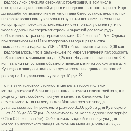
Предпосылкой служила сверхмагистра-лизация, в том числе
электрификация железной дороги и введение льготного тарифа. Еще
до разработки первого пятилетнего плана было установлено, что при
перевозке кузнецкого угля большегрузными вагонами на Урал при
концентрации потока и использовании смягченных уклонов пути по
железнодорожной сверхмагистрали и обратной доставке руды
себестоимость транспортировки составит 0,34 коп. за 1 т/км. Однако
при проектировании Магнитогорского завода и разработке
госплановского варианта УКК в 1926 г. была принята ставка 0,38 коп.
Предполагалось, что в дальнейшем по мере увеличения грузооборота
себестоимость уменьшится до 0,25 коп. Но даже ее снижение до 0,3
коп. за т/км при условии обратного провоза магнитогорской руды для
Кузнецкого завода и полной загрузки порожняка давало накладной
10
расход на 1 т уральского чугуна до 10 руб.
Но и в этих условиях стоимость металла второй угольно-
металлургической базы не превышала в целом показателей юга, а в
ряде случаев, особенно при учете качества, была ниже. Так,
себестоимость тонны чугуна для Магнитогорского завода
устанавливалась Гипромезом в размере 31,06 руб., а для Кузнецкого
— от 32,96 до 35,52 руб. (в зависимости от железнодорожного тарифа
0,25 и 0,38 коп. за т/км). Себестоимость одной тонны чугуна для
нового Криворожского завода на Украине была еще больше (35,66
11
руб.)
.