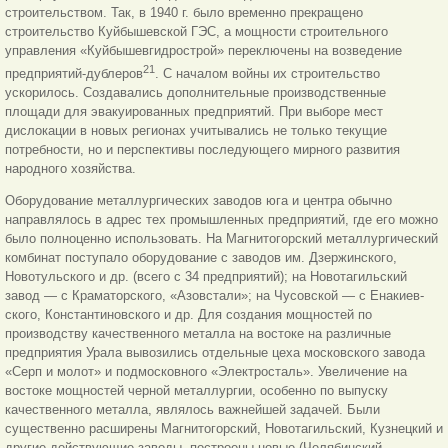
строительством. Так, в 1940 г. было временно прекращено
строительство Куйбышевской ГЭС, а мощности строительного
управления «Куйбышевгидрострой» переключены на возведение
21
предприятий-дублеров
. С началом войны их строительство
ускорилось. Создавались дополнительные производственные
площади для эвакуированных предприятий. При выборе мест
дислокации в новых регионах учитывались не только текущие
потребности, но и перспективы последующего мирного развития
народного хозяйства.
Оборудование металлургических заводов юга и центра обычно
направлялось в адрес тех промышленных предприятий, где его можно
было полноценно использовать. На Магнитогорский металлургический
комбинат поступало оборудование с заводов им. Дзержинского,
Новотульского и др. (всего с 34 предприятий); на Новотагильский
завод — с Краматорского, «Азовстали»; на Чусовской — с Енакиев-
ского, Константиновского и др. Для создания мощностей по
производству качественного металла на востоке на различные
предприятия Урала вывозились отдельные цеха московского завода
«Серп и молот» и подмосковного «Электросталь». Увеличение на
востоке мощностей черной металлургии, особенно по выпуску
качественного металла, являлось важнейшей задачей. Были
существенно расширены Магнитогорский, Новотагильский, Кузнецкий и
другие действующие заводы, построены новые (Челябинский