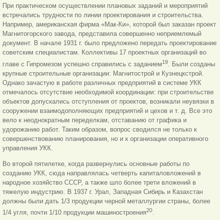
При практическом осуществлении плановых заданий и мероприятий
встречались трудности по линии проектирования и строительства.
Например, американская фирма «Мак-Ки», которой был заказан проект
Магнитогорского завода, представила совершенно неприемлемый
документ. В начале 1931 г. было предложено передать проектирование
советским специалистам. Коллективы 17 проектных организаций во
19
главе с Гипромезом успешно справились с заданием
. Были созданы
крупные строительные организации: Магнитострой и Кузнецкстрой.
Однако зачастую в работе различных предприятий в системе УКК
отмечалось отсутствие необходимой координации: при строительстве
объектов допускались отступления от проектов, возникали неувязки в
сооружении взаимодополняющих предприятий и цехов и т. д. Все это
вело к неоднократным переделкам, отставанию от графика и
удорожанию работ. Таким образом, вопрос сводился не только к
совершенствованию планирования, но и к организации оперативного
управления УКК.
Во второй пятилетке, когда развернулись основные работы по
созданию УКК, сюда направлялась четверть капиталовложений в
народное хозяйство СССР, а также шло более трети вложений в
тяжелую индустрию. В 1937 г. Урал, Западная Сибирь и Казахстан
должны были дать 1/3 продукции черной металлургии страны, более
20
1/4 угля, почти 1/10 продукции машиностроения
.