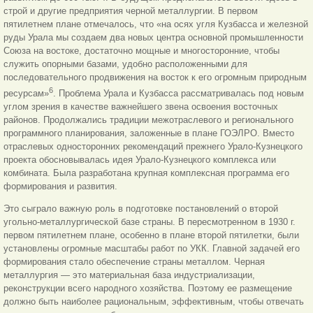
строй и другие предприятия черной металлургии. В первом
пятилетнем плане отмечалось, что «на осях угля Кузбасса и железной
руды Урала мы создаем два новых центра основной промышленности
Союза на востоке, достаточно мощные и многосторонние, чтобы
служить опорными базами, удобно расположенными для
последовательного продвижения на восток к его огромным природным
6
ресурсам»
. Проблема Урала и Кузбасса рассматривалась под новым
углом зрения в качестве важнейшего звена освоения восточных
районов. Продолжались традиции межотраслевого и регионального
программного планирования, заложенные в плане ГОЭЛРО. Вместо
отраслевых односторонних рекомендаций прежнего Урало-Кузнецкого
проекта обосновывалась идея Урало-Кузнецкого комплекса или
комбината. Была разработана крупная комплексная программа его
формирования и развития.
Это сыграло важную роль в подготовке постановлений о второй
угольно-металлургической базе страны. В пересмотренном в 1930 г.
первом пятилетнем плане, особенно в плане второй пятилетки, были
установлены огромные масштабы работ по УКК. Главной задачей его
формирования стало обеспечение страны металлом. Черная
металлургия — это материальная база индустриализации,
реконструкции всего народного хозяйства. Поэтому ее размещение
должно быть наиболее рациональным, эффективным, чтобы отвечать