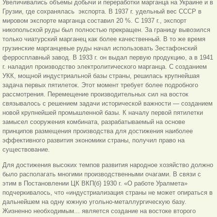
Увеличивались объемы добычи и переработки марганца на Украине и в
Грузии, где сохранялась экспорта. В 1937 г. удельный вес СССР в
мировом экспорте марганца составил 20 %. С 1937 г., экспорт
никопольской руды был полностью прекращен. За границу вывозился
только чиатурский марганец как более качественный. В то же время
грузинские марганцевые руды начал использовать Зестафонский
ферросплавный завод. В 1933 г. он выдал первую продукцию, а в 1941
г. наладил производство электролитического марганца. С созданием
УКК, мощной индустриальной базы страны, решилась крупнейшая
задача первых пятилеток. Этот момент требует более подробного
рассмотрения. Перемещение производительных сил на восток
связывалось с решением задачи исторической важности — созданием
новой крупнейшей промышленной базы. К началу первой пятилетки
замысел сооружения комбината, разрабатываемый на основе
принципов размещения производства для достижения наиболее
эффективного развития экономики страны, получил право на
существование.
Для достижения высоких темпов развития народное хозяйство должно
было располагать многими производственными очагами. В связи с
этим в Постановлении ЦК ВКП(б) 1930 г. «О работе Уралмета»
подчеркивалось, что «индустриализация страны не может опираться в
дальнейшем на одну южную угольно-металлургическую базу.
Жизненно необходимым... является создание на востоке второго