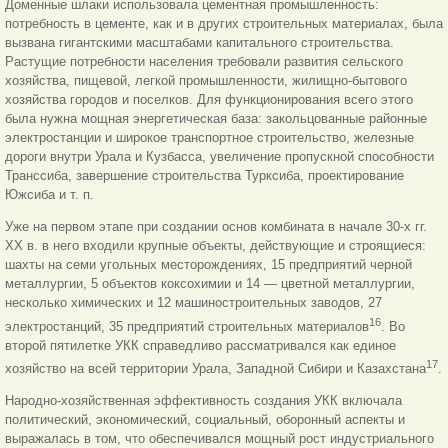
Доменные шлаки использовала цементная промышленность:
потребность в цементе, как и в других строительных материалах, была
вызвана гигантскими масштабами капитального строительства.
Растущие потребности населения требовали развития сельского
хозяйства, пищевой, легкой промышленности, жилищно-бытового
хозяйства городов и поселков. Для функционирования всего этого
была нужна мощная энергетическая база: закольцованные районные
электростанции и широкое транспортное строительство, железные
дороги внутри Урала и Кузбасса, увеличение пропускной способности
Транссиба, завершение строительства Турксиба, проектирование
Южсиба и т. п.
Уже на первом этапе при создании основ комбината в начале 30-х гг.
ХХ в. в него входили крупные объекты, действующие и строящиеся:
шахты на семи угольных месторождениях, 15 предприятий черной
металлургии, 5 объектов коксохимии и 14 — цветной металлургии,
несколько химических и 12 машиностроительных заводов, 27
16
электростанций, 35 предприятий строительных материалов
. Во
второй пятилетке УКК справедливо рассматривался как единое
17
хозяйство на всей территории Урала, Западной Сибири и Казахстана
.
Народно-хозяйственная эффективность создания УКК включала
политический, экономический, социальный, оборонный аспекты и
выражалась в том, что обеспечивался мощный рост индустриального