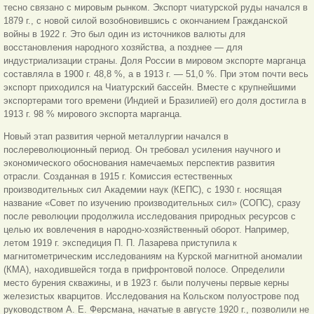
тесно связано с мировым рынком. Экспорт чиатурской руды начался в
1879 г., с новой силой возобновившись с окончанием Гражданской
войны в 1922 г. Это был один из источников валюты для
восстановления народного хозяйства, а позднее — для
индустриализации страны. Доля России в мировом экспорте марганца
составляла в 1900 г. 48,8 %, а в 1913 г. — 51,0 %. При этом почти весь
экспорт приходился на Чиатурский бассейн. Вместе с крупнейшими
экспортерами того времени (Индией и Бразилией) его доля достигла в
1913 г. 98 % мирового экспорта марганца.
Новый этап развития черной металлургии начался в
послереволюционный период. Он требовал усиления научного и
экономического обоснования намечаемых перспектив развития
отрасли. Созданная в 1915 г. Комиссия естественных
производительных сил Академии наук (КЕПС), с 1930 г. носящая
название «Совет по изучению производительных сил» (СОПС), сразу
после революции продолжила исследования природных ресурсов с
целью их вовлечения в народно-хозяйственный оборот. Например,
летом 1919 г. экспедиция П. П. Лазарева приступила к
магнитометрическим исследованиям на Курской магнитной аномалии
(КМА), находившейся тогда в прифронтовой полосе. Определили
место бурения скважины, и в 1923 г. были получены первые керны
железистых кварцитов. Исследования на Кольском полуострове под
руководством А. Е. Ферсмана, начатые в августе 1920 г., позволили не