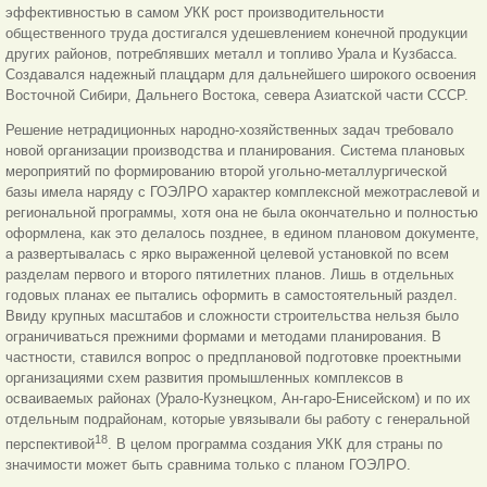
эффективностью в самом УКК рост производительности
общественного труда достигался удешевлением конечной продукции
других районов, потреблявших металл и топливо Урала и Кузбасса.
Создавался надежный плацдарм для дальнейшего широкого освоения
Восточной Сибири, Дальнего Востока, севера Азиатской части СССР.
Решение нетрадиционных народно-хозяйственных задач требовало
новой организации производства и планирования. Система плановых
мероприятий по формированию второй угольно-металлургической
базы имела наряду с ГОЭЛРО характер комплексной межотраслевой и
региональной программы, хотя она не была окончательно и полностью
оформлена, как это делалось позднее, в едином плановом документе,
а развертывалась с ярко выраженной целевой установкой по всем
разделам первого и второго пятилетних планов. Лишь в отдельных
годовых планах ее пытались оформить в самостоятельный раздел.
Ввиду крупных масштабов и сложности строительства нельзя было
ограничиваться прежними формами и методами планирования. В
частности, ставился вопрос о предплановой подготовке проектными
организациями схем развития промышленных комплексов в
осваиваемых районах (Урало-Кузнецком, Ан-гаро-Енисейском) и по их
отдельным подрайонам, которые увязывали бы работу с генеральной
18
перспективой
. В целом программа создания УКК для страны по
значимости может быть сравнима только с планом ГОЭЛРО.