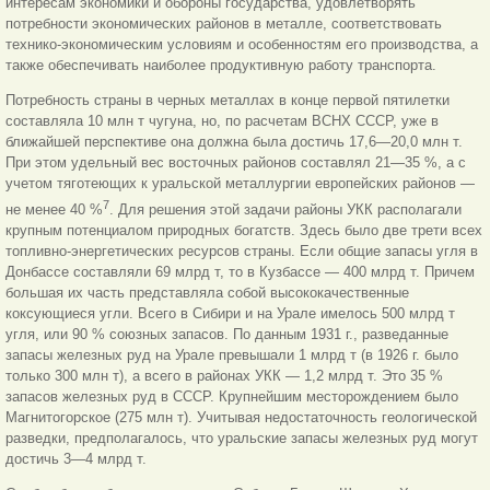
интересам экономики и обороны государства, удовлетворять
потребности экономических районов в металле, соответствовать
технико-экономическим условиям и особенностям его производства, а
также обеспечивать наиболее продуктивную работу транспорта.
Потребность страны в черных металлах в конце первой пятилетки
составляла 10 млн т чугуна, но, по расчетам ВСНХ СССР, уже в
ближайшей перспективе она должна была достичь 17,6—20,0 млн т.
При этом удельный вес восточных районов составлял 21—35 %, а с
учетом тяготеющих к уральской металлургии европейских районов —
7
не менее 40 %
. Для решения этой задачи районы УКК располагали
крупным потенциалом природных богатств. Здесь было две трети всех
топливно-энергетических ресурсов страны. Если общие запасы угля в
Донбассе составляли 69 млрд т, то в Кузбассе — 400 млрд т. Причем
большая их часть представляла собой высококачественные
коксующиеся угли. Всего в Сибири и на Урале имелось 500 млрд т
угля, или 90 % союзных запасов. По данным 1931 г., разведанные
запасы железных руд на Урале превышали 1 млрд т (в 1926 г. было
только 300 млн т), а всего в районах УКК — 1,2 млрд т. Это 35 %
запасов железных руд в СССР. Крупнейшим месторождением было
Магнитогорское (275 млн т). Учитывая недостаточность геологической
разведки, предполагалось, что уральские запасы железных руд могут
достичь 3—4 млрд т.