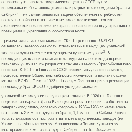
основного угольно-металлургического центра СССР путем
использования богатейших угольных и рудных месторождений Урала и
2
Сибири»
. Тем самым решалась задача обеспечения потребностей
восточных районов в топливе и металле, достижения технико-
экономической независимости страны, повышения ее индустриального
потенциала и укрепления обороноспособности.
Примечательна история создания УКК. Еще в плане ГОЭЛРО
отмечалась целесообразность использования в будущем уральской
3
железной руды вместе с коксующимся кузнецким углем
. В
последующих планах развития металлургии на востоке до первой
пятилетки учитывались разработки так называемого «Урало-Кузнецкого
проекта». К 1921 г. в Госплане СССР находились два его варианта,
подготовленные Обществом сибирских инженеров, и вариант отдела
металла ВСНХ. 17 июля 1923 г. II пленум Госплана принял резолюцию
по докладу УралЭКОСО, одобрившую идею создания
уральской металлургии на кузнецком топливе. В 1926 г. в Госплане
подготовлен вариант Урало-Кузнецкого проекта в связи с работами по
генеральному плану, согласно которому к 1935—1936 гг. намечалось
выплавлять 2,5 млн т чугуна на Урале, 1,1 млн т — в Сибири. Кроме
того, планировалось построить пять металлургических заводов (на
Урале — на Магнитогорском, Алапаевском и Тагило-Кушвинском
месторождениях железных руд, в Сибири — на Тельбесском и