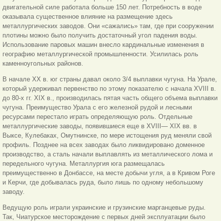
двигательной силе работала больше 150 лет. Потребность в воде
оказывала существенное влияние на размещение здесь
металлургических заводов. Они «сажались» там, где при сооружении
плотины можно было получить достаточный угол падения воды.
Использование паровых машин внесло кардинальные изменения в
географию металлургической промышленности. Усилилась роль
каменноугольных районов.
В начале XX в. юг страны давал около 3/4 выплавки чугуна. На Урале,
который удерживал первенство по этому показателю с начала XVIII в.
до 80-х гг. XIX в., производилась пятая часть общего объема выплавки
чугуна. Преимущество Урала с его железной рудой и лесными
ресурсами перестало играть определяющую роль. Отдельные
металлургические заводы, появившиеся еще в XVIII— XIX вв. в
Выксе, Кулебаках, Омутнинске, по мере истощения руд меняли свой
профиль. Позднее на всех заводах было ликвидировано доменное
производство, а сталь начали выплавлять из металлического лома и
передельного чугуна. Металлургия юга размещалась
преимущественно в Донбассе, на месте добычи угля, а в Кривом Роге
и Керчи, где добывалась руда, было лишь по одному небольшому
заводу.
Ведущую роль играли украинские и грузинские марганцевые руды.
Так, Чиатурское месторождение с первых дней эксплуатации было