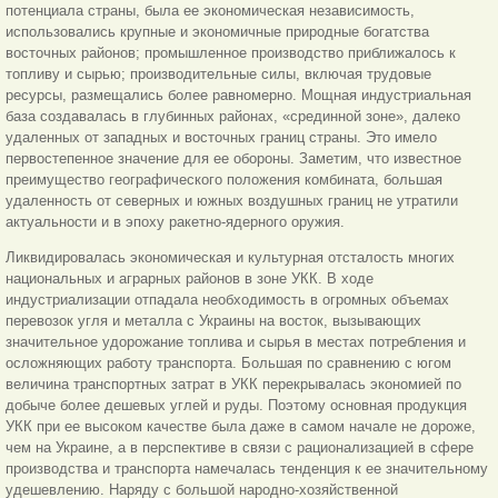
потенциала страны, была ее экономическая независимость,
использовались крупные и экономичные природные богатства
восточных районов; промышленное производство приближалось к
топливу и сырью; производительные силы, включая трудовые
ресурсы, размещались более равномерно. Мощная индустриальная
база создавалась в глубинных районах, «срединной зоне», далеко
удаленных от западных и восточных границ страны. Это имело
первостепенное значение для ее обороны. Заметим, что известное
преимущество географического положения комбината, большая
удаленность от северных и южных воздушных границ не утратили
актуальности и в эпоху ракетно-ядерного оружия.
Ликвидировалась экономическая и культурная отсталость многих
национальных и аграрных районов в зоне УКК. В ходе
индустриализации отпадала необходимость в огромных объемах
перевозок угля и металла с Украины на восток, вызывающих
значительное удорожание топли
ва и сырья в местах потребления и
осложняющих работу транспорта. Большая по сравнению с югом
величина транспортных затрат в УКК перекрывалась экономией по
добыче более дешевых углей и руды. Поэтому основная продукция
УКК при ее высоком качестве была даже в самом начале не дороже,
чем на Украине, а в перспективе в связи с рационализацией в сфере
производства и транспорта намечалась тенденция к ее значительному
удешевлению. Наряду с большой народно-хозяйственной