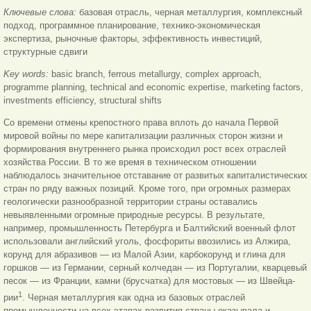
Ключевые слова:
базовая отрасль, черная металлургия, комплексный
подход, программное планирование, технико-экономическая
экспертиза, рыночные факторы, эффективность инвестиций,
структурные сдвиги
Key words:
basic branch, ferrous metallurgy, complex approach,
programme planning, technical and economic expertise, marketing factors,
investments efficiency, structural shifts
Со времени отмены крепостного права вплоть до начала Первой
мировой войны по мере капитализации различных сторон жизни и
формирования внутреннего рынка происходил рост всех отраслей
хозяйства России. В то же время в техническом отношении
наблюдалось значительное отставание от развитых капиталистических
стран по ряду важных позиций. Кроме того, при огромных размерах
геологически разнообразной территории страны оставались
невыявленными огромные природные ресурсы. В результате,
например, промышленность Петербурга и Балтийский военный флот
использовали английский уголь, фосфориты ввозились из Алжира,
корунд для абразивов — из Малой Азии, карбокорунд и глина для
горшков — из Германии, серный колчедан — из Португалии, кварцевый
песок — из Франции, камни (брусчатка) для мостовых — из Швейца-
1
рии
. Черная металлургия как одна из базовых отраслей
промышленности на всех этапах развития страны оказывала и