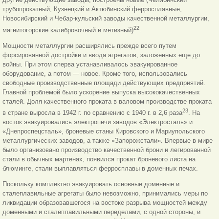
трубопрокатный, Кузнецкий и Актюбинский ферросплавные,
Новосибирский и Чебар-кульский заводы качественной металлургии,
22
магнитогорские калибровочный и метизный)
.
Мощности металлургии расширялись прежде всего путем
форсированной достройки и ввода агрегатов, заложенных еще до
войны. При этом сперва устанавливалось эвакуированное
оборудование, а потом — новое. Кроме того, использовались
свободные производственные площади действующих предприятий.
Главной проблемой было ускорение выпуска высококачественных
сталей. Доля качественного проката в валовом производстве проката
23
в стране выросла в 1942 г. по сравнению с 1940 г. в 2,6 раза
. На
восток эвакуировались электропечи заводов «Электросталь» и
«Днепроспецсталь», броневые станы Кировского и Мариупольского
металлургических заводов, а также «Запорожстали». Впервые в мире
было организовано производство качественной брони и легированной
стали в обычных мартенах, появился прокат броневого листа на
блюминге, стали выплавляться ферросплавы в доменных печах.
Поскольку комплектно эвакуировать основные доменные и
сталеплавильные агрегаты было невозможно, принимались меры по
ликвидации образовавшегося на востоке разрыва мощностей между
доменными и сталеплавильными переделами, с одной стороны, и