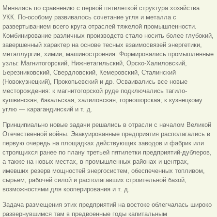
Менялась по сравнению с первой пятилеткой структура хозяйства
УКК. По-особому развивалось сочетание угля и металла с
развертыванием всего круга отраслей тяжелой промышленности.
Комбинирование различных производств стало носить более глубокий,
завершенный характер на основе тесных взаимосвязей энергетики,
металлургии, химии, машиностроения. Формировались промышленные
узлы: Магнитогорский, Нижнетагильский, Орско-Халиловский,
Березниковский, Свердловский, Кемеровский, Сталинский
(Новокузнецкий), Прокопьевский и др. Осваивались все новые
месторождения: к магнитогорской руде подключались тагило-
кушвинская, бакальская, халиловская, горношорская; к кузнецкому
углю — карагандинский и т. д.
Принципиально новые задачи решались в отрасли с началом Великой
Отечественной войны. Эвакуированные предприятия располагались в
первую очередь на площадках действующих заводов и фабрик или
строящихся ранее по плану третьей пятилетки предприятий-дублеров,
а также на новых местах, в промышленных районах и центрах,
имевших резерв мощностей энергосистем, обеспеченных топливом,
сырьем, рабочей силой и располагавших строительной базой,
возможностями для кооперирования и т. д.
Задача размещения этих предприятий на востоке облегчалась широко
развернувшимся там в предвоенные годы капитальным