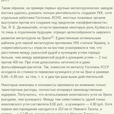
Таким образом, на примере первых крупных металлургических заводов
востока удалось доказать полную рентабельность создания УКК, хотя
отдельные работники Госплана, ВСНХ, местных плановых органов
выступали против его создания под предлогом «неэффективности».
Так, Я. Б. Ди-манштейн, отчасти признавая некоторую роль Кузбасса и
то лишь в отдаленном будущем, отрицал целесообразность широкого
12
развития металлургии на Урале
. Единственным оптимальным
районом для черной металлургии противники УКК считали Украину, а
«нерентабельность» отрасли на востоке усматривали в том, что
расстояние между уральской рудой и кузнецким углем гораздо
больше, чем между криворожской рудой и донецким углем — 2 тыс.
против 400 км. При этом допускались неточности и даже
фальсификация расчетов. Так, комиссия по металлу Госплана УССР
исходила из стоимости перевозки кузнецкого угля на Урал в размере
0,68—0,85 коп. за т/км, т. е. в два-три раза выше действительной.
Некоторые инженеры и экономисты принимали во внимание только
транспортные расходы, полностью игнорируя производственные
издержки. Получалось, что использование кизеловского угля на Урале
выгоднее, чем кузнецкого. Между тем себестоимость одной тонны
кизеловского угля составляла 8,65 руб., а кузнецкого — 4,90 руб. Хотя
первое месторождение находится в 253 км от Нижнего Тагила, а
второе — в 2 148 км, однако тонна чугуна в Нижнем Тагиле на