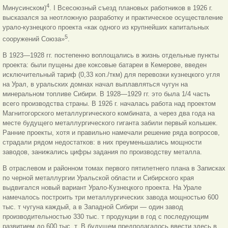
4
Минусинском)
. I Всесоюзный съезд плановых работников в 1926 г.
высказался за неотложную разработку и практическое осуществление
урало-кузнецкого проекта «как одного из крупнейших капитальных
5
сооружений Союза»
.
В 1923—1928 гг. постепенно воплощались в жизнь отдельные пункты
проекта: были пущены две коксовые батареи в Кемерове, введен
исключительный тариф (0,33 коп./ткм) для перевозки кузнецкого угля
на Урал, в уральских домнах начал выплавляться чугун на
минеральном топливе Сибири. В 1928—1929 гг. это была 1/4 часть
всего производства страны. В 1926 г. началась работа над проектом
Магнитогорского металлургического комбината, а через два года на
месте будущего металлургического гиганта забили первый колышек.
Ранние проекты, хотя и правильно намечали решение ряда вопросов,
страдали рядом недостатков: в них преуменьшались мощности
заводов, занижались цифры задания по производству металла.
В отраслевом и районном томах первого пятилетнего плана в Записках
по черной металлургии Уральской области и Сибирского края
выдвигался новый вариант Урало-Кузнецкого проекта. На Урале
намечалось построить три металлургических завода мощностью 600
тыс. т чугуна каждый, а в Западной Сибири — один завод
производительностью 330 тыс. т продукции в год с последующим
развитием до 600 тыс. т. В будущем предполагалось ввести здесь в