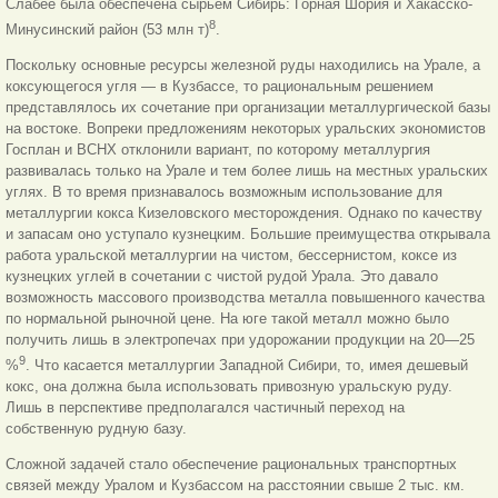
Слабее была обеспечена сырьем Сибирь: Горная Шория и Хакасско-
8
Минусинский район (53 млн т)
.
Поскольку основные ресурсы железной руды находились на Урале, а
коксующегося угля — в Кузбассе, то рациональным решением
представлялось их сочетание при организации металлургической базы
на востоке. Вопреки предложениям некоторых уральских экономистов
Госплан и ВСНХ отклонили вариант, по которому металлургия
развивалась только на Урале и тем более лишь на местных уральских
углях. В то время признавалось возможным использование для
металлургии кокса Кизеловского месторождения. Однако по качеству
и запасам оно уступало кузнецким. Большие преимущества открывала
работа уральской металлургии на чистом, бессернистом, коксе из
кузнецких углей в сочетании с чистой рудой Урала. Это давало
возможность массового производства металла повышенного качества
по нормальной рыночной цене. На юге такой металл можно было
получить лишь в электропечах при удорожании продукции на 20—25
9
%
. Что касается металлургии Западной Сибири, то, имея дешевый
кокс, она должна была использовать привозную уральскую руду.
Лишь в перспективе предполагался частичный переход на
собственную рудную базу.
Сложной задачей стало обеспечение рациональных транспортных
связей между Уралом и Кузбассом на расстоянии свыше 2 тыс. км.