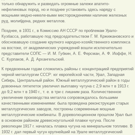
только обнаружить и разведать огромные залежи апатито-
нефелиновых пород, но и позднее установить здесь наряду с
мощными медно-никеле-выми месторождениями наличие железных
руд, молибдена, редких металлов.
Позднее, в 1931 г., в Комиссию АН СССР по проблемам Урало-
Кузбасса, работавшую под председательством Г. М. Кржижановского и
обосновавшую создание крупного народно-хозяйственного комплекса
на востоке, от академических учреждений вошли исключительно
представители СОПС — И. М. Губкин, А. Е. Ферсман, А. Ф. Иоффе,
Н.
С. Курпаков, А. Д. Архангельский.
К предвоенным годам сложились районы с концентрацией предприятий
черной металлургии СССР: юг европейской части, Урал, Западная
Сибирь, Центральный район. Южный металлургический район в годы
довоенных пятилеток увеличил выплавку чугуна с 2,9 млн т в 1913 г.
до 9,2 млн т в 1940 г., т. е. в три с лишним раза. Количественное
увеличение производства металла сопровождалось большими
качественными изменениями: была проведена реконструкция старых
металлургических заводов, построены современные мощные
металлургические комбинаты. В дореволюционном прошлом Урал был
в основном районом древесноугольной плавки чугуна. После
революции 1917 г. началась плавка чугуна на минеральном топливе. В
1932 г. дал первый чугун крупнейший на Урале металлургический