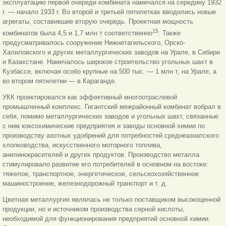
эксплуатацию первой очереди комбината намечался на середину 1932
г. — начало 1933 г. Во второй и третьей пятилетках вводились новые
агрегаты, составившие вторую очередь. Проектная мощность
15
комбинатов была 4,5 и 1,7 млн т соответственно
. Также
предусматривалось сооружение Нижнетагильского, Орско-
Халиловского и других металлургических заводов на Урале, в Сибири
и Казахстане. Намечалось широкое строительство угольных шахт в
Кузбассе, включая особо крупные на 500 тыс. — 1 млн т, на Урале, а
во втором пятилетии — в Караганде.
УКК проектировался как эффективный многоотраслевой
промышленный комплекс. Гигантский межрайонный комбинат вобрал в
себя, помимо металлургических заводов и угольных шахт, связанные
с ним коксохимические предприятия и заводы основной химии по
производству азотных удобрений для потребностей среднеазиатского
хлопководства, искусственного моторного топлива,
анилинокрасителей и других продуктов. Производство металла
стимулировало развитие его потребителей в основном на востоке:
тяжелое, транспортное, энергетическое, сельскохозяйственное
машиностроение, железнодорожный транспорт и т. д.
Цветная металлургия являлась не только поставщиком высокоценной
продукции, но и источником производства серной кислоты,
необходимой для функционирования предприятий основной химии.