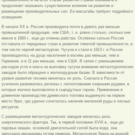
продолжает оказывать существенное влияние на развитие и
размещение производительных сил. Ее масштабы требуют подробного
освещения.
В начале XX в. Россия производила почти в девять раз меньше
промышленной продукции, чем США, т. е. ровно столько, сколько они
имели в 1860 г., еще до отмены рабства. Особенно сильно Россия
отставала от передовых стран в развитии тяжелой промышленности, в
том числе черной металлургии. Чугуна и стали в 1913 г. в России
производилось на душу населения в восемь раз меньше, чем в
Германии, и в 11 раз меньше, чем в США. В связи с уменьшением
расходов угля и кокса на выплавку чугуна внимание металлургических
заводов было обращено к железорудным базам. В зависимости от
уровня развития техники менялась их роль. Сначала в России
усиленно развивались регионы с легкоплавкими озерными рудами, в
которых железо выплавляли в сыродутных горнах. Применение в
доменном производстве древесного топлива выдвинуло на первое
место Урал, где удачно сочеталось наличие железной руды и лесных
ресурсов.
С размещением металлургических заводов менялась роль
энергетического фактора. Так, в первой половине XVIII в., еще до
паровых машин, основной двигательной силой была вода, она
запускала механизмы путем привода. Металлургия Урала на водной