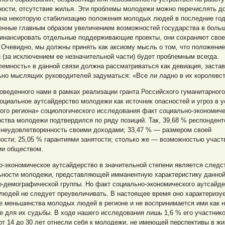
ости, отсутствие жилья. Эти проблемы молодежи можно перечислять до
 на некоторую стабилизацию положения молодых людей в последние го
енные главным образом увеличением возможностей государства в боль
инансировать отдельные поддерживающие проекты, они сохраняют свое
 Очевидно, мы должны принять как аксиому мысль о том, что положение
(за исключением ее незначительной части) будет проблемным всегда.
лемность» в данной связи должна рассматриваться как девиация, заст
но мыслящих руководителей задуматься: «Все ли ладно в их королевст
оведенного нами в рамках реализации гранта Российского гуманитарного
циальное аутсайдерство молодежи как источник опасностей и угроз в 
ого региона» социологического исследования факт социально-экономиче
ства молодежи подтвердился по ряду позиций. Так, 39,68 % респондент
 неудовлетворенность своими доходами; 33,47 % — размером своей
ости; 25,05 % гарантиями занятости; столько же — возможностью участ
ии обществом.
-экономическое аутсайдерство в значительной степени является следс
ьности молодежи, представляющей имманентную характеристику данно
о-демографической группы. Но факт социально-экономического аутсайд
людей не следует преувеличивать. В настоящее время оно характеризу
е меньшинства молодых людей в регионе и не воспринимается ими как н
 для их судьбы. В ходе нашего исследования лишь 1,6 % его участнико
от 14 до 30 лет отнесли себя к молодежи, не имеющей перспективы в жи