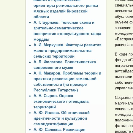
специальн
ориентиры регионального рынка
несмотря
мясных изделий Кировской
обусловл
области
объеме ф
А. Г. Бурнаев. Телесная схема и
значение.
зрительно-семантическое
молодежи 
восприятие этнокультурного танца
«Беспроб
мордвы
рациональ
А. И. Меркушев. Факторы развития
малого предпринимательства
В ходе пр
сельских территорий
фонда «Со
А. Л. Филатова. Полистилистика
пограничн
современного музея
аутсайдер
А. Н. Макаров. Проблемы теории и
выразили
практики реализации земельной
собственн
собственности (на примере
управлен
Республики Татарстан)
А. Н. Сыров. Оценка
Социально
экономического потенциала
маргинал
территорий
социальн
А. Ю. Ивлева. Об этнической
молодых 
идентичности и культурной
положени
самоидентификации
фатальное
А. Ю. Салеева. Реализация
возрасте 