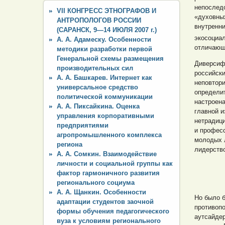
непослед
VII КОНГРЕСС ЭТНОГРАФОВ И
«духовны
АНТРОПОЛОГОВ РОССИИ
внутренни
(САРАНСК, 9—14 ИЮЛЯ 2007 г.)
экосоциал
А. А. Адамеску. Особенности
отличающи
методики разработки первой
Генеральной схемы размещения
Диверсиф
производительных сил
российск
А. А. Башкарев. Интернет как
неповтори
универсальное средство
определит
политической коммуникации
настроен
А. А. Пиксайкина. Оценка
главной и
управления корпоративными
нетрадиц
предприятиями
и професс
агропромышленного комплекса
молодых л
региона
лидерств
А. А. Сомкин. Взаимодействие
личности и социальной группы как
фактор гармоничного развития
регионального социума
А. А. Щанкин. Особенности
Но было б
адаптации студентов заочной
противоп
формы обучения педагогического
аутсайде
вуза к условиям регионального