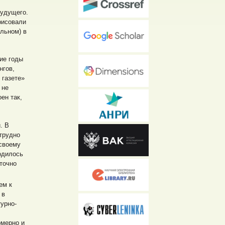
будущего.
рисовали
альном) в
ие годы
нгов,
 газете»
 не
ен так,
. В
 трудно
 своему
одилось
точно
ем к
 в
урно-
омерно и