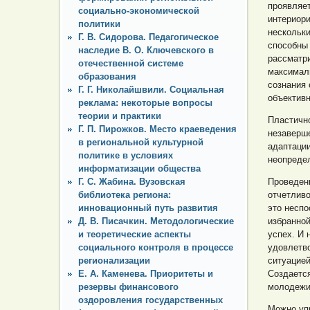
проявляет
социально-экономической
интериори
политики
нескольки
Г. В. Сидорова. Педагогическое
способны 
наследие В. О. Ключевского в
рассматри
отечественной системе
максимал
образования
сознания
Г. Г. Николайшвили. Социальная
объективн
реклама: некоторые вопросы
теории и практики
Пластично
Г. П. Пирожков. Место краеведения
незаверш
в региональной культурной
адаптаци
политике в условиях
неопредел
информатизации общества
Проведен
Г. С. Жабина. Вузовская
отчетливо
библиотека региона:
это неспо
инновационный путь развития
избранно
Д. В. Писачкин. Методологические
успех. И 
и теоретические аспекты
удовлетво
социального контроля в процессе
ситуацие
регионализации
Создается
Е. А. Каменева. Приоритеты и
молодежи 
резервы финансового
оздоровления государственных
Можно упр