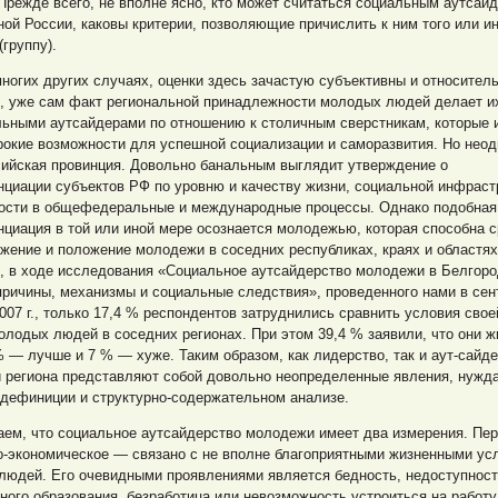
Прежде всего, не вполне ясно, кто может считаться социальным аутсай
ой России, каковы критерии, позволяющие причислить к ним того или и
(группу).
многих других случаях, оценки здесь зачастую субъективны и относител
и, уже сам факт региональной принадлежности молодых людей делает и
льными аутсайдерами по отношению к столичным сверстникам, которые
окие возможности для успешной социализации и саморазвития. Но неод
сийская провинция. Довольно банальным выглядит утверждение о
циации субъектов РФ по уровню и качеству жизни, социальной инфраст
ости в общефедеральные и международные процессы. Однако подобная
циация в той или иной мере осознается молодежью, которая способна с
жение и положение молодежи в соседних республиках, краях и областях
и, в ходе исследования «Социальное аутсайдерство молодежи в Белгор
причины, механизмы и социальные следствия», проведенного нами в сен
007 г., только 17,4 % респондентов затруднились сравнить условия свое
лодых людей в соседних регионах. При этом 39,4 % заявили, что они ж
% — лучше и 7 % — хуже. Таким образом, как лидерство, так и аут-сайд
 региона представляют собой довольно неопределенные явления, нуж
 дефиниции и структурно-содержательном анализе.
аем, что социальное аутсайдерство молодежи имеет два измерения. Пе
о-экономиче
ское — связано с не вполне благоприятными жизненными ус
людей. Его очевидными проявлениями является бедность, недоступнос
ного образования, безработица или невозможность устроиться на работу