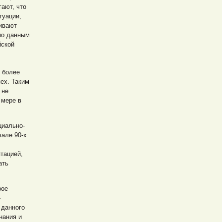
гают, что
туации,
ивают
по данным
йской
 более
ех. Таким
 не
 мере в
циально-
чале 90-х
тацией,
ать
рое
-
 данного
нания и