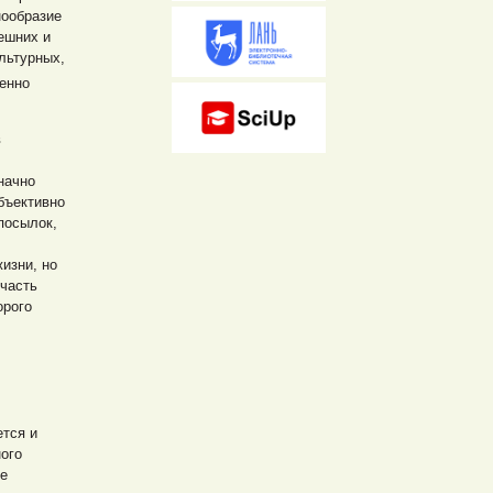
нообразие
ешних и
льтурных,
енно
в
начно
бъективно
посылок,
изни, но
 часть
орого
ется и
ого
ое