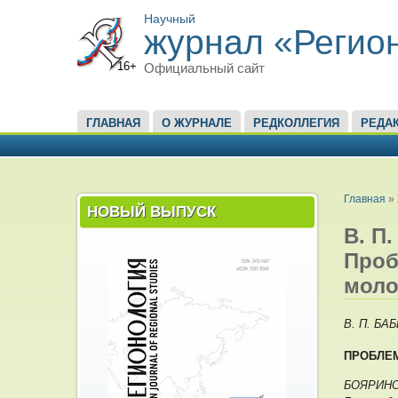
Научный
журнал «Регио
16+
Официальный сайт
ГЛАВНОЕ МЕНЮ
ГЛАВНАЯ
О ЖУРНАЛЕ
РЕДКОЛЛЕГИЯ
РЕДА
ВЫ ЗД
Главная
»
НОВЫЙ ВЫПУСК
В. П.
Проб
моло
В. П. БА
ПРОБЛЕ
БОЯРИНОВ