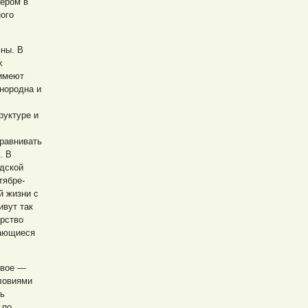
дером в
ного
ьны. В
х
 имеют
нородна и
руктуре и
равнивать
. В
одской
тябре-
й жизни с
ивут так
ерство
дающиеся
рвое —
ловиями
ть
 по