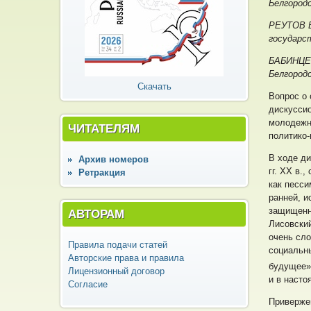
Белгород
РЕУТОВ Е
государс
БАБИНЦЕВ
Белгород
Скачать
Вопрос о 
дискуссио
молодежно
ЧИТАТЕЛЯМ
политико
В ходе ди
Архив номеров
гг. ХХ в.
Ретракция
как песси
ранней, и
защищенны
АВТОРАМ
Лисовский
очень сл
Правила подачи статей
социальны
Авторские права и правила
будущее»
Лицензионный договор
и в насто
Согласие
Приверже