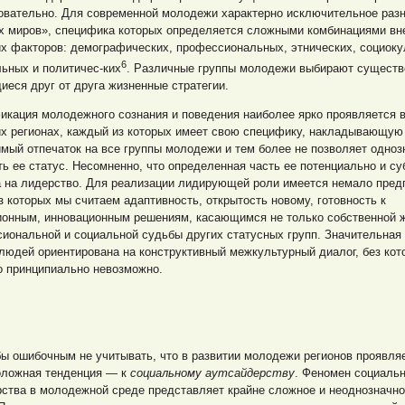
овательно. Для современной молодежи характерно исключительное раз
х миров», специфика которых определяется сложными комбинациями вн
х факторов: демографических, профессиональных, этнических, социоку
6
ьных и политичес-ких
. Различные группы молодежи выбирают существ
еся друг от друга жизненные стратегии.
икация молодежного сознания и поведения наиболее ярко проявляется 
их регионах, каждый из которых имеет свою специфику, накладывающую
мый отпечаток на все группы молодежи и тем более не позволяет одноз
ь ее статус. Несомненно, что определенная часть ее потенциально и су
а на лидерство. Для реализации лидирующей роли имеется немало пред
з которых мы считаем адаптивность, открытость новому, готовность к
ионным, инновационным решениям, касающимся не только собственной ж
иональной и социальной судьбы других статусных групп. Значительная
юдей ориентирована на конструктивный межкультурный диалог, без кот
о принципиально невозможно.
ы ошибочным не учитывать, что в развитии молодежи регионов проявля
оложная тенденция — к
социальному аутсайдерству
. Феномен социальн
рства в молодежной среде представляет крайне сложное и неоднозначн