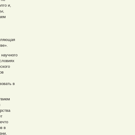
лго и,
ды,
шем
авляющая
ве».
 научного
условиях
ского
ов
вовать в
твием
й
ерства
ет
ечто
в в
зни,