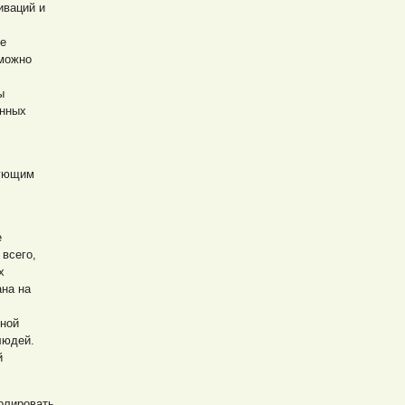
иваций и
не
зможно
ы
енных
вующим
е
всего,
х
ана на
нной
людей.
й
олировать