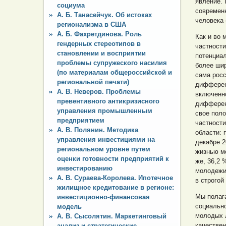
явление. 
социума
современн
А. Б. Танасейчук. Об истоках
человека 
регионализма в США
А. Б. Фахретдинова. Роль
Как и во 
гендерных стереотипов в
частност
становлении и восприятии
потенциа
проблемы супружеского насилия
более шир
(по материалам общероссийской и
сама рос
региональной печати)
дифферен
А. В. Неверов. Проблемы
включенн
превентивного антикризисного
дифферен
управления промышленным
свое поло
предприятием
частност
А. В. Полянин. Методика
области: 
управления инвестициями на
декабре 2
региональном уровне путем
жизнью мо
оценки готовности предприятий к
же, 36,2 
инвестированию
молодежи
А. В. Сураева-Королева. Ипотечное
в строгой
жилищное кредитование в регионе:
Мы полаг
инвестиционно-финансовая
социальн
модель
молодых 
А. В. Сысолятин. Маркетинговый
качествен
анализ и стратегические