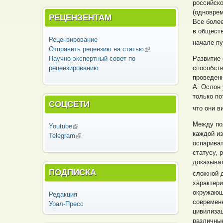
российско
(одноврем
РЕЦЕНЗЕНТАМ
Все более
в обществ
Рецензирование
начале пу
Отправить рецензию на статью
(внешняя
Научно-экспертный совет по
ссылка)
Развитие 
рецензированию
способств
проведенн
А. Ослон
только по
СОЦСЕТИ
что они в
Между по
Youtube
(внешняя ссылка)
каждой из
Telegram
(внешняя ссылка)
оспариват
статусу, 
доказыват
ПОДПИСКА
сложной 
характер
окружающ
Редакция
современн
Урал-Пресс
цивилизац
различны