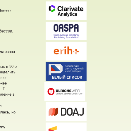
дского
фессор.
иктована
ых в 90-е
пределить
лее
енее
. Т.
вление в
и
илась, но
ппу