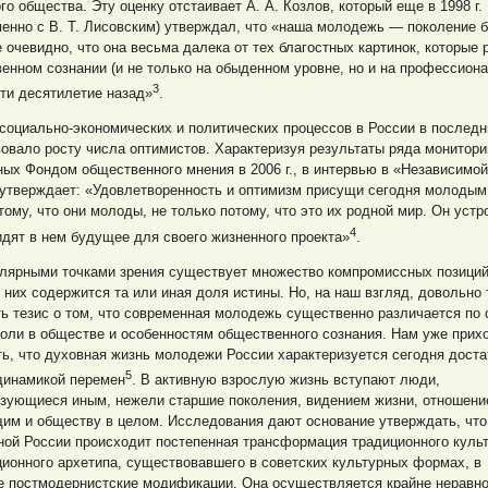
го общества. Эту оценку отстаивает А. А. Козлов, который еще в 1998 г.
енно с В. Т. Лисовским) утверждал, что «наша молодежь — поколение 
 очевидно, что она весьма далека от тех благостных картинок, которые 
енном сознании (и не только на обыденном уровне, но и на профессион
3
ти десятилетие назад»
.
социально-экономических и политических процессов в России в последн
овало росту числа оптимистов. Характеризуя результаты ряда монитори
ых Фондом общественного мнения в 2006 г., в интервью в «Независимой
 утверждает: «Удовлетворенность и оптимизм присущи сегодня молодым
тому, что они молоды, не только потому, что это их родной мир. Он устро
4
идят в нем будущее для своего жизненного проекта»
.
лярными точками зрения существует множество компромиссных позиций
 них содержится та или иная доля истины. Но, на наш взгляд, довольно
ь тезис о том, что современная молодежь существенно различается по
роли в обществе и особенностям общественного сознания. Нам уже прих
ь, что духовная жизнь молодежи России характеризуется сегодня доста
5
динамикой перемен
. В активную взрослую жизнь вступают люди,
изующиеся иным, нежели старшие поколения, видением жизни, отношени
им и обществу в целом. Исследования дают основание утверждать, что
ой России происходит постепенная трансформация традиционного культ
ионного архетипа, существовавшего в советских культурных формах, в
е постмодернистские модификации. Она осуществляется крайне неравн