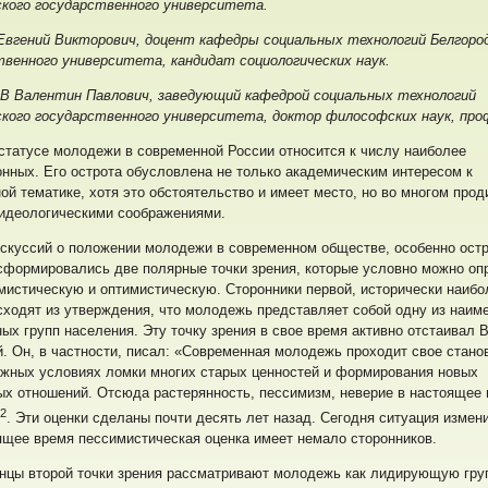
ского государственного университета.
вгений Викторович, доцент кафедры социальных технологий Белгоро
твенного университета, кандидат социологических наук.
 Валентин Павлович, заведующий кафедрой социальных технологий
ского государственного университета, доктор философских наук, про
статусе молодежи в современной России относится к числу наиболее
нных. Его острота обусловлена не только академическим интересом к
й тематике, хотя это обстоятельство и имеет место, но во многом прод
-идеологическими соображениями.
скуссий о положении молодежи в современном обществе, особенно остр
, сформировались две полярные точки зрения, которые условно можно о
мистическую и оптимистическую. Сторонники первой, исторически наибо
сходят из утверждения, что молодежь представляет собой одну из наим
х групп населения. Эту точку зрения в свое время активно отстаивал В
. Он, в частности, писал: «Современная молодежь проходит свое стано
ожных условиях ломки многих старых ценностей и формирования новых
х отношений. Отсюда растерянность, пессимизм, неверие в настоящее 
2
. Эти оценки сделаны почти десять лет назад. Сегодня ситуация измен
ящее время пессимистическая оценка имеет немало сторонников.
нцы второй точки зрения рассматривают молодежь как лидирующую гру