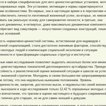
ся в наборе специфических для него ценностно-целевых установок, мот
зированных норм. Эти установки, мотивации и нормы характеризуются
ми особенностями. Во-первых, они в настоящее время и в перспективе 
обеспечить личности легитимный жизненный успех; во-вторых, их нево
вать как реальную основу для саморазвития личности; в-третьих, они
ьно динамичны; в-четвертых, даже максимально динамичные компонент
 обретают вид симулякров — искусственно созданных конструкций, лиш
ых оснований.
сть нормативно-ценностной системы, естественная для индивидов с
енной социализацией, стала достаточно значимым фактором, способст
и молодых людей и компенсации социальной эксклюзии в
ситуации
енности и трансформации социальных структур и институтов.
ные нами исследования позволяют выделить несколько более или мене
 диагностируемых показателей диспозиционного аутсайдерства. Прежде 
собность к реалистической оценке жизненной ситуации и шансов на успе
й жизненной стратегии. Молодежь в своем большинстве запрограммиров
не потому, что она недовольна нынешним положением. Уровень
ренности им, напротив, достаточно высок, и недовольство своей жизне
й высказали в ходе исследования только 12,42 % опрошенных молодых 
 впечатление, что трагизм в оценке настоящего и будущего современно
типичен для старших, но не для самих юношей и девушек.
екать старшее поколение в чрезмерном алармизме, в попытках экстрап