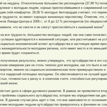
й на неудачу. Относительное большинство респондентов (37,88 %) пола
адлежат к молодым людям, хорошо приспособившимся к современной си
щим себя комфортно. 28,06 % молодых белгородцев считают, что переж
 трудности, но имеют хорошую жизненную перспективу. Отметим, что, 
нгов Левада-Центра в 2006 г., от 8 до 12 % респондентов (по общеросси
7
заявили, что не смогли и не смогут приспособиться к нынешней жизни
.
на все трудности, большинство молодых людей, как они сами полагают,
 успешно адаптируются к жизненной ситуации, или рассчитывают на усп
социально-экономический аспект аутсайдерства в настоящее время ярко
 жизнедеятельности молодежи региона, хотя имеет место и по меньшей
 время будет сохраняться.
полученные результаты, можно утверждать, что аутсайдерство в его со
ском измерении уже не столь типично для молодежи, как это было в на
 Напротив, именно на социально-экономическом поле преимущественно и
тся лидерский потенциал молодежи. Он обеспечивается ее лучшей адап
тью, готовностью к риску и, в конечном счете, способностью регулиров
своей жизни.
бстоит дело в сфере духовного развития. В рамках ее проявляется вто
 проблемы социального аутсайдерства, которое мы определяем как дис
ое. В данном случае речь идет о том, что вне зависимости от осознания
огими молодыми людьми аутсайдерство превратилось в феномен их соз