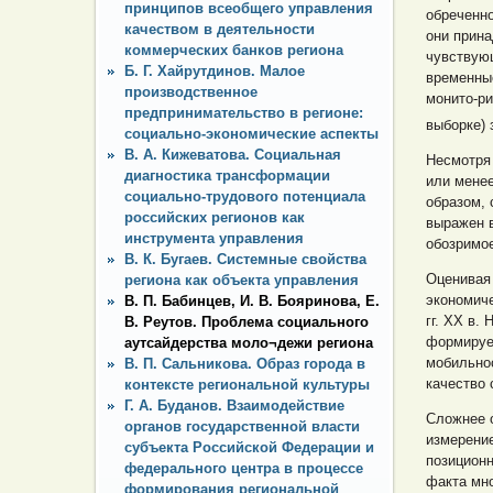
принципов всеобщего управления
обреченно
качеством в деятельности
они прин
коммерческих банков региона
чувствую
Б. Г. Хайрутдинов. Малое
временные
производственное
монито-ри
предпринимательство в регионе:
выборке) 
социально-экономические аспекты
В. А. Кижеватова. Социальная
Несмотря 
диагностика трансформации
или менее
социально-трудового потенциала
образом, 
российских регионов как
выражен в
инструмента управления
обозримое
В. К. Бугаев. Системные свойства
Оценивая 
региона как объекта управления
экономиче
В. П. Бабинцев, И. В. Бояринова, Е.
гг. ХХ в.
В. Реутов. Проблема социального
формируе
аутсайдерства моло¬дежи региона
мобильнос
В. П. Сальникова. Образ города в
качество 
контексте региональной культуры
Г. А. Буданов. Взаимодействие
Сложнее о
органов государственной власти
измерение
субъекта Российской Федерации и
позиционн
федерального центра в процессе
факта мн
формирования региональной