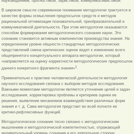
науковедением, прогностикой, эвристикой, коммуникативистикой.
В широком смысле современное понимание методологии трактуется в
качестве формы осмысления предпосылок средств и методов
рациональной оптимизации познавательной, преобразовательной и
коммуникативной деятельности. При этом методология оказывается
способом формирования методологического сознания науки. Это
сознание становится активным компонентом производства знания. На
определенном уровне общности стандартных методологических
представлений смена критических оценок ведет к изменению всего
общепринятого концептуального аппарата методологии, который
«направляется на оценку корректности методологических предпосылок
1
данного конкретного фрагмента знания»
.
Применительно к практике человеческой деятельности методология
научного исследования связана с выбором методов исследования.
Важными моментами методологии являются уточнение целей и задач
исследования, корректировка проблемы и критериев оценки ее
решения, выявление механизмов взаимодействия различных форм
знания и т. д. Сама методология предстает во всей полноте ее
критико-рефлексивных функций.
Методологическое сознание тесно связано с методологическим
мышлением и методологической компетентностью, отражающей
индивидуальный уровень сознания и его деятельную сторону.