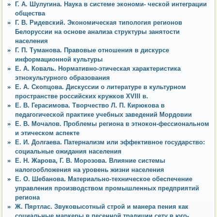
Г. А. Шулугина. Наука в системе экономи- ческой интеграции
общества
Г. В. Ридевский. Экономическая типология регионов
Белоруссии на основе анализа структуры занятости
населения
Г. П. Туманова. Правовые отношения в дискурсе
информационной культуры
Е. А. Коваль. Нормативно-этическая характеристика
этнокультурного образования
Е. А. Скопцова. Дискуссии о литературе в культурном
пространстве российских кружков XVIII в.
Е. В. Герасимова. Творчество Л. П. Кирюкова в
педагогической практике учебных заведений Мордовии
Е. В. Мочалов. Проблемы региона в этнокон-фессиональном
и этическом аспекте
Е. И. Долгаева. Патернализм или эффективное государство:
социальные ожидания населения
Е. Н. Жарова, Г. В. Морозова. Влияние системы
налогообложения на уровень жизни населения
Е. О. Шебанова. Материально-техническое обеспечение
управления производством промышленных предприятий
региона
Ж. Пяртлас. Звуковысотный строй и манера пения как
социальные маркеры в песенной традиции сету в юго-