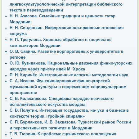
лингвокультурологической интерпретации библейского
текста в переводоведении
Н. Н. Азисова. Семейные традиции и ценности татар
Мордовии
Н. Н. Синдянкин. Информационно-правовые отношения
социума
Н. П. Трегулова. Хоровые обработки в творчестве
композиторов Мордовии
О. В. Савина. Развитие корпоративных университетов в
регионе
О. Ю. Кузиванова. Национальные движения финно-угорских
народов через призму идей М. Хроха
П. Н. Киричёк. Интеграционные аспекты методологии наук
С. А. Исаева. Функционирование финно-угорской
музыкальной культуры в современном социокультурном
пространстве
С. В. Колесникова. Специфика народно-певческого
исполнительского искусства мордвы
С. В. Полутин. Интеграция государства, на- уки и бизнеса в
контексте теории «тройной спирали»
С. П. Бурланков, И. В. Захватова. Туристский рынок России
и перспективы его развития в Мордовии
Т. В. Тюрина. К проблеме сценического воплощения