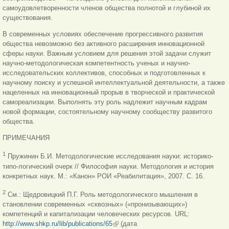
самоудовлетворенности членов общества полнотой и глубиной их
существования.
В современных условиях обеспечение прогрессивного развития
общества невозможно без активного расширения инновационной
сферы науки. Важным условием для решения этой задачи служит
научно-методологическая компетентность ученых и научно-
исследовательских коллективов, способных и подготовленных к
научному поиску и успешной интеллектуальной деятельности, а также
нацеленных на инновационный прорыв в творческой и практической
самореализации. Выполнять эту роль надлежит научным кадрам
новой формации, состоятельному научному сообществу развитого
общества.
ПРИМЕЧАНИЯ
1
Пружинин Б.И. Методологические исследования науки: историко-
типо-логический очерк // Философия науки. Методология и история
конкретных наук. М.: «Канон» РОИ «Реабилитация», 2007. С. 16.
2
См.: Щедровицкий П.Г. Роль методологического мышления в
становлении современных «сквозных» («пронизывающих»)
компетенций и капитализации человеческих ресурсов. URL:
http://www.shkp.ru/lib/publications/65
(внешняя ссылка)
(дата