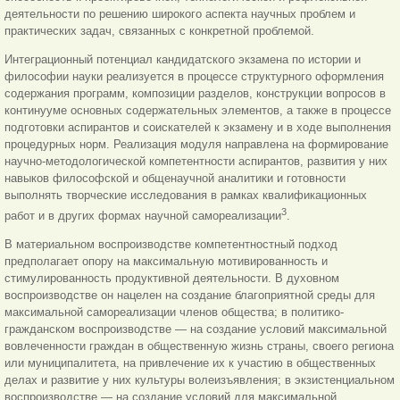
деятельности по решению широкого аспекта научных проблем и
практических задач, связанных с конкретной проблемой.
Интеграционный потенциал кандидатского экзамена по истории и
философии науки реализуется в процессе структурного оформления
содержания программ, композиции разделов, конструкции вопросов в
континууме основных содержательных элементов, а также в процессе
подготовки аспирантов и соискателей к экзамену и в ходе выполнения
процедурных норм. Реализация модуля направлена на формирование
научно-методологической компетентности аспирантов, развития у них
навыков философской и общенаучной аналитики и готовности
выполнять творческие исследования в рамках квалификационных
3
работ и в других формах научной самореализации
.
В материальном воспроизводстве компетентностный подход
предполагает опору на максимальную мотивированность и
стимулированность продуктивной деятельности. В духовном
воспроизводстве он нацелен на создание благоприятной среды для
максимальной самореализации членов общества; в политико-
гражданском воспроизводстве — на создание условий максимальной
вовлеченности граждан в общественную жизнь страны, своего региона
или муниципалитета, на привлечение их к участию в общественных
делах и развитие у них культуры волеизъявления; в экзистенциальном
воспроизводстве — на создание условий для максимальной