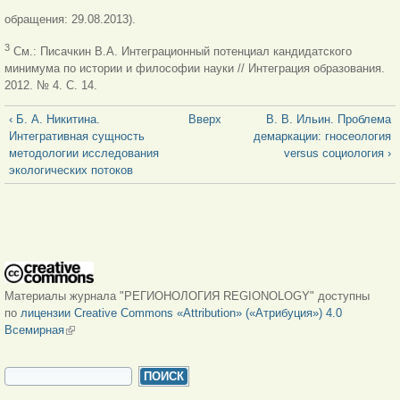
обращения: 29.08.2013).
3
См.: Писачкин В.А. Интеграционный потенциал кандидатского
минимума по истории и философии науки // Интеграция образования.
2012. № 4. С. 14.
‹ Б. А. Никитина.
Вверх
В. В. Ильин. Проблема
Интегративная сущность
демаркации: гносеология
методологии исследования
versus социология ›
экологических потоков
Материалы журнала "РЕГИОНОЛОГИЯ REGIONOLOGY" доступны
по
лицензии Creative Commons «Attribution» («Атрибуция») 4.0
Всемирная
(внешняя ссылка)
ФОРМА ПОИСКА
Поиск