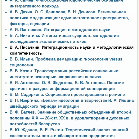
А. А. Сычев. Философско-методологические основания
интегративного подхода
А. В. Дахин, О. С. Данилова, В. Н. Денисов. Региональная
политика модернизации: административное пространство,
факторы, сценарии
А. И. Пантюшин. Интеграция в методологии науки
Б. А. Никитина. Интегративная сущность методологии
исследования экологических потоков
В. А. Писачкин. Интеграционность науки и методологическая
компетентность
В. В. Ильин. Проблема демаркации: гносеология versus
социология
В. В. Козин. Трансформация российских социальных
институтов: некоторые направления анализа
В. И. Антонова, О. В. Федотова, В. В. Антонова. Понятие
«регион» в ракурсе информационной конвергенции
В. М. Сидоркина. Социальное проектирование в регионе
В. П. Изергина. «Белая» идеология в творчестве И. А. Ильина
швейцарского периода эмиграции
В. Ф. Батяев. Значение общественных объединений второй
половины XIX — 20-х гг. XX в. в удовлетворении духовных
потребностей белорусов
В. Ю. Жданов, В. Е. Рыгин. Теоретический анализ понятий
«несостоятельность» и «банкротство» предприятия