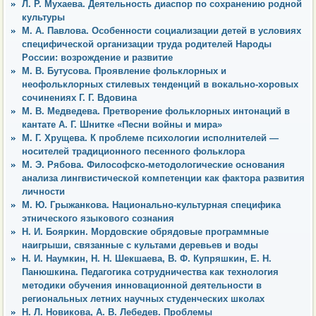
Л. Р. Мухаева. Деятельность диаспор по сохранению родной
культуры
М. А. Павлова. Особенности социализации детей в условиях
специфической организации труда родителей Народы
России: возрождение и развитие
М. В. Бутусова. Проявление фольклорных и
неофольклорных стилевых тенденций в вокально-хоровых
сочинениях Г. Г. Вдовина
М. В. Медведева. Претворение фольклорных интонаций в
кантате А. Г. Шнитке «Песни войны и мира»
М. Г. Хрущева. К проблеме психологии исполнителей —
носителей традиционного песенного фольклора
М. Э. Рябова. Философско-методологические основания
анализа лингвистической компетенции как фактора развития
личности
М. Ю. Грыжанкова. Национально-культурная специфика
этнического языкового сознания
Н. И. Бояркин. Мордовские обрядовые программные
наигрыши, связанные с культами деревьев и воды
Н. И. Наумкин, Н. Н. Шекшаева, В. Ф. Купряшкин, Е. Н.
Панюшкина. Педагогика сотрудничества как технология
методики обучения инновационной деятельности в
региональных летних научных студенческих школах
Н. Л. Новикова, А. В. Лебедев. Проблемы