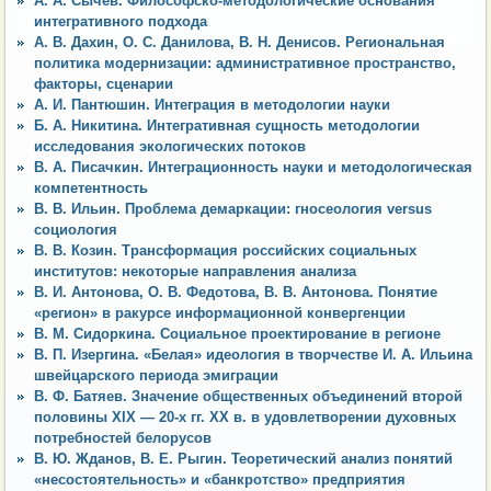
А. А. Сычев. Философско-методологические основания
интегративного подхода
А. В. Дахин, О. С. Данилова, В. Н. Денисов. Региональная
политика модернизации: административное пространство,
факторы, сценарии
А. И. Пантюшин. Интеграция в методологии науки
Б. А. Никитина. Интегративная сущность методологии
исследования экологических потоков
В. А. Писачкин. Интеграционность науки и методологическая
компетентность
В. В. Ильин. Проблема демаркации: гносеология versus
социология
В. В. Козин. Трансформация российских социальных
институтов: некоторые направления анализа
В. И. Антонова, О. В. Федотова, В. В. Антонова. Понятие
«регион» в ракурсе информационной конвергенции
В. М. Сидоркина. Социальное проектирование в регионе
В. П. Изергина. «Белая» идеология в творчестве И. А. Ильина
швейцарского периода эмиграции
В. Ф. Батяев. Значение общественных объединений второй
половины XIX — 20-х гг. XX в. в удовлетворении духовных
потребностей белорусов
В. Ю. Жданов, В. Е. Рыгин. Теоретический анализ понятий
«несостоятельность» и «банкротство» предприятия