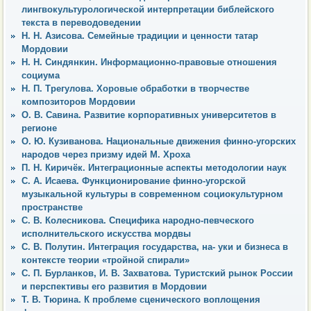
лингвокультурологической интерпретации библейского
текста в переводоведении
Н. Н. Азисова. Семейные традиции и ценности татар
Мордовии
Н. Н. Синдянкин. Информационно-правовые отношения
социума
Н. П. Трегулова. Хоровые обработки в творчестве
композиторов Мордовии
О. В. Савина. Развитие корпоративных университетов в
регионе
О. Ю. Кузиванова. Национальные движения финно-угорских
народов через призму идей М. Хроха
П. Н. Киричёк. Интеграционные аспекты методологии наук
С. А. Исаева. Функционирование финно-угорской
музыкальной культуры в современном социокультурном
пространстве
С. В. Колесникова. Специфика народно-певческого
исполнительского искусства мордвы
С. В. Полутин. Интеграция государства, на- уки и бизнеса в
контексте теории «тройной спирали»
С. П. Бурланков, И. В. Захватова. Туристский рынок России
и перспективы его развития в Мордовии
Т. В. Тюрина. К проблеме сценического воплощения