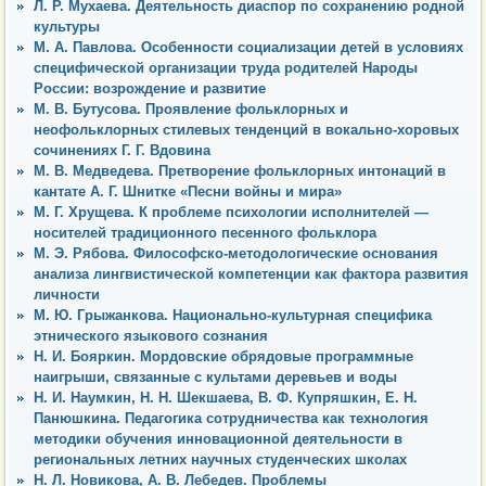
Л. Р. Мухаева. Деятельность диаспор по сохранению родной
культуры
М. А. Павлова. Особенности социализации детей в условиях
специфической организации труда родителей Народы
России: возрождение и развитие
М. В. Бутусова. Проявление фольклорных и
неофольклорных стилевых тенденций в вокально-хоровых
сочинениях Г. Г. Вдовина
М. В. Медведева. Претворение фольклорных интонаций в
кантате А. Г. Шнитке «Песни войны и мира»
М. Г. Хрущева. К проблеме психологии исполнителей —
носителей традиционного песенного фольклора
М. Э. Рябова. Философско-методологические основания
анализа лингвистической компетенции как фактора развития
личности
М. Ю. Грыжанкова. Национально-культурная специфика
этнического языкового сознания
Н. И. Бояркин. Мордовские обрядовые программные
наигрыши, связанные с культами деревьев и воды
Н. И. Наумкин, Н. Н. Шекшаева, В. Ф. Купряшкин, Е. Н.
Панюшкина. Педагогика сотрудничества как технология
методики обучения инновационной деятельности в
региональных летних научных студенческих школах
Н. Л. Новикова, А. В. Лебедев. Проблемы