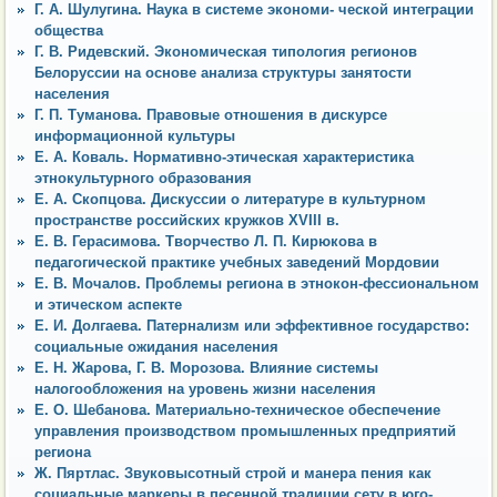
Г. А. Шулугина. Наука в системе экономи- ческой интеграции
общества
Г. В. Ридевский. Экономическая типология регионов
Белоруссии на основе анализа структуры занятости
населения
Г. П. Туманова. Правовые отношения в дискурсе
информационной культуры
Е. А. Коваль. Нормативно-этическая характеристика
этнокультурного образования
Е. А. Скопцова. Дискуссии о литературе в культурном
пространстве российских кружков XVIII в.
Е. В. Герасимова. Творчество Л. П. Кирюкова в
педагогической практике учебных заведений Мордовии
Е. В. Мочалов. Проблемы региона в этнокон-фессиональном
и этическом аспекте
Е. И. Долгаева. Патернализм или эффективное государство:
социальные ожидания населения
Е. Н. Жарова, Г. В. Морозова. Влияние системы
налогообложения на уровень жизни населения
Е. О. Шебанова. Материально-техническое обеспечение
управления производством промышленных предприятий
региона
Ж. Пяртлас. Звуковысотный строй и манера пения как
социальные маркеры в песенной традиции сету в юго-