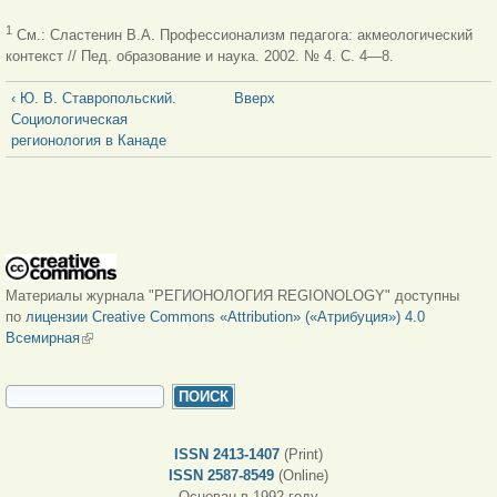
1
См.: Сластенин В.А. Профессионализм педагога: акмеологический
контекст // Пед. образование и наука. 2002. № 4. С. 4—8.
‹ Ю. В. Ставропольский.
Вверх
Социологическая
регионология в Канаде
Материалы журнала "РЕГИОНОЛОГИЯ REGIONOLOGY" доступны
по
лицензии Creative Commons «Attribution» («Атрибуция») 4.0
Всемирная
(внешняя ссылка)
ФОРМА ПОИСКА
Поиск
ISSN 2413-1407
(Print)
ISSN 2587-8549
(Online)
Основан в 1992 году