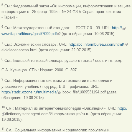
5
См.: Федеральный закон «Об информации, информатизации и защите
информации» от 25 февр. 1995 г. № 24-ФЗ // Справ.-прав. система
«Гарант».
(вне
6
См.: Межгосударственный стандарт — ГОСТ 7.0—99. URL:
http://
ссыл
www.ifap.ru/library/gost/7099.pdf
(внешняя ссылка)
(дата обращения: 10.06.2015).
(вн
7
См.: Экономический словарь. URL:
http:abc.informbureau.com/html/
ссы
eioidiaoecaoess.html (дата обращения: 22.07.2015).
8
См.: Большой толковый словарь русского языка / сост. и гл. ред.
С.А. Кузнецов. СПб.: Норинт, 2000. С. 397.
9
См.: Информационные системы и технологии в экономике и
управлении: учебник / под ред. В.В. Трофимова. URL:
http://static.ozone.ru/multimedia/
(внешняя ссылка)
book_file/1009531194.pdf (дата
обращения: 19.08.2015).
10
См.: Материал из интернет-энциклопедии «Википедия». URL:
http://
(внешняя ссылка)
dictionary.sensagent.com/Информатизация/ru-ru (дата обращения:
19.08.2015).
11
См.: Социальная информатика и социология: проблемы и