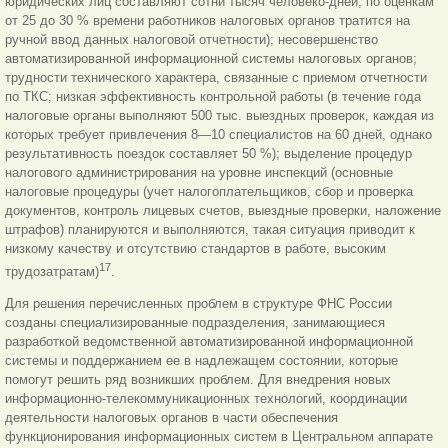
юридических лиц составляют сотни тысяч человеко-дней, по оценкам
от 25 до 30 % времени работников налоговых органов тратится на
ручной ввод данных налоговой отчетности); несовершенство
автоматизированной информационной системы налоговых органов;
трудности технического характера, связанные с приемом отчетности
по ТКС; низкая эффективность контрольной работы (в течение года
налоговые органы выполняют 500 тыс. выездных проверок, каждая из
которых требует привлечения 8—10 специалистов на 60 дней, однако
результативность поездок составляет 50 %); выделение процедур
налогового администрирования на уровне инспекций (основные
налоговые процедуры (учет налогоплательщиков, сбор и проверка
документов, контроль лицевых счетов, выездные проверки, наложение
штрафов) планируются и выполняются, такая ситуация приводит к
низкому качеству и отсутствию стандартов в работе, высоким
17
трудозатратам)
.
Для решения перечисленных проблем в структуре ФНС России
созданы специализированные подразделения, занимающиеся
разработкой ведомственной автоматизированной информационной
системы и поддержанием ее в надлежащем состоянии, которые
помогут решить ряд возникших проблем. Для внедрения новых
информационно-телекоммуникационных технологий, координации
деятельности налоговых органов в части обеспечения
функционирования информационных систем в Центральном аппарате