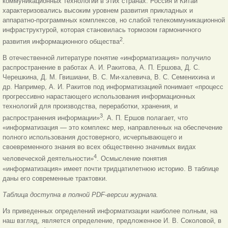
коммуникационных технологий в этих странах. Россия и Китай
характеризовались высоким уровнем развития прикладных и
аппаратно-программных комплексов, но слабой телекоммуникационной
инфраструктурой, которая становилась тормозом гармоничного
2
развития информационного общества
.
В отечественной литературе понятие «информатизация» получило
распространение в работах А. И. Ракитова, А. П. Ершова, Д. С.
Черешкина, Д. М. Гвишиани, В. С. Ми-халевича, В. С. Семенихина и
др. Например, А. И. Ракитов под информатизацией понимает «процесс
прогрессивно нарастающего использования информационных
технологий для производства, переработки, хранения, и
3
распространения информации»
. А. П. Ершов полагает, что
«информатизация — это комплекс мер, направленных на обеспечение
полного использования достоверного, исчерпывающего и
своевременного знания во всех общественно значимых видах
4
человеческой деятельности»
. Осмысление понятия
«информатизация» имеет почти тридцатилетнюю историю. В таблице
даны его современные трактовки.
Таблица доступна в полной PDF-версии журнала.
Из приведенных определений информатизации наиболее полным, на
наш взгляд, является определение, предложенное И. В. Соколовой, в