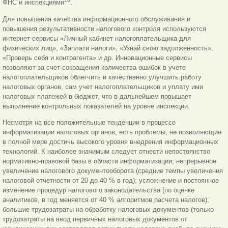
16
ФНС и инспекциями
.
Для повышения качества информационного обслуживания и
повышения результативности налогового контроля используются
интернет-сервисы «Личный кабинет налогоплательщика для
физических лиц», «Заплати налоги», «Узнай свою задолженность»,
«Проверь себя и контрагента» и др. Инновационные сервисы
позволяют за счет сокращения количества ошибок в учете
налогоплательщиков облегчить и качественно улучшить работу
налоговых органов, сам учет налогоплательщиков и уплату ими
налоговых платежей в бюджет, что в дальнейшем повышает
выполнение контрольных показателей на уровне инспекции.
Несмотря на все положительные тенденции в процессе
информатизации налоговых органов, есть проблемы, не позволяющие
в полной мере достичь высокого уровня внедрения информационных
технологий. К наиболее значимым следует отнести непостоянство
нормативно-правовой базы в области информатизации; непрерывное
увеличение налогового документооборота (средние темпы увеличения
налоговой отчетности от 20 до 40 % в год); усложнение и постоянное
изменение процедур налогового законодательства (по оценке
аналитиков, в год меняется от 40 % алгоритмов расчета налогов);
большие трудозатраты на обработку налоговых документов (только
трудозатраты на ввод первичных налоговых документов от