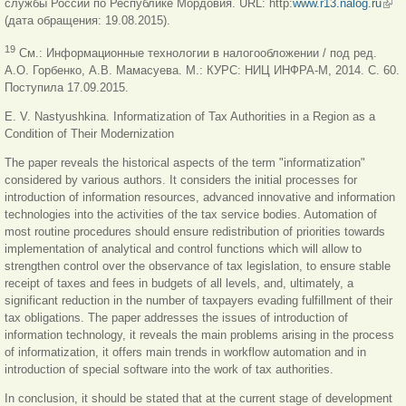
службы России по Республике Мордовия. URL: http:
www.r13.nalog.ru
(вн
(дата обращения: 19.08.2015).
ссы
19
См.: Информационные технологии в налогообложении / под ред.
А.О. Горбенко, А.В. Мамасуева. М.: КУРС: НИЦ ИНФРА-М, 2014. С. 60.
Поступила 17.09.2015.
E. V. Nastyushkina. Informatization of Tax Authorities in a Region as a
Condition of Their Modernization
The paper reveals the historical aspects of the term "informatization"
considered by various authors. It considers the initial processes for
introduction of information resources, advanced innovative and information
technologies into the activities of the tax service bodies. Automation of
most routine procedures should ensure redistribution of priorities towards
implementation of analytical and control functions which will allow to
strengthen control over the observance of tax legislation, to ensure stable
receipt of taxes and fees in budgets of all levels, and, ultimately, a
significant reduction in the number of taxpayers evading fulfillment of their
tax obligations. The paper addresses the issues of introduction of
information technology, it reveals the main problems arising in the process
of informatization, it offers main trends in workflow automation and in
introduction of special software into the work of tax authorities.
In conclusion, it should be stated that at the current stage of development