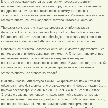
В статье рассматриваются исторические процессы развития
информатизации налоговых органов, предполагающие постепенное
внедрение различных информационных коммуникационных
технологий. Ее основная цель — повышение собираемости налогов и
эффективность работы кадрового состава налоговых органов.
The paper considers the historical processes of informatization
development of tax authorities involving gradual introduction of various
information and communication technologies. Its primary objective is to
increase tax collection and efficiency of personnel of tax authorities.
Современная система налоговых органов не может существовать без
использования информационных технологий. Главным направлением
ее развития является разработка и внедрение передовых
инновационных и информационных технологий для перехода на новый
уровень развития налогового администрирования и повышения
1
эффективности налогового контроля
.
В экономической литературе термин «информатизация» считается
общепринятым, без формального определения. Информатизация была
широко распространена лишь в 80—90-е гг. XX в. в России и Китае.
Это было связано, во-первых, с недостаточной разработанностью
информационных технологий, информационного общества, во-вторых,
со специфическими особенностями развития информационно-