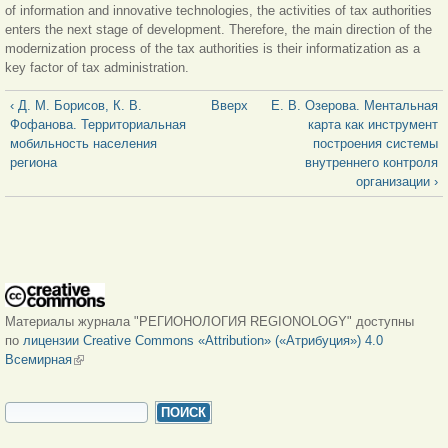
of information and innovative technologies, the activities of tax authorities
enters the next stage of development. Therefore, the main direction of the
modernization process of the tax authorities is their informatization as a
key factor of tax administration.
‹ Д. М. Борисов, К. В.
Вверх
Е. В. Озерова. Ментальная
Фофанова. Территориальная
карта как инструмент
мобильность населения
построения системы
региона
внутреннего контроля
организации ›
Материалы журнала "РЕГИОНОЛОГИЯ REGIONOLOGY" доступны
по
лицензии Creative Commons «Attribution» («Атрибуция») 4.0
Всемирная
(внешняя ссылка)
ФОРМА ПОИСКА
Поиск