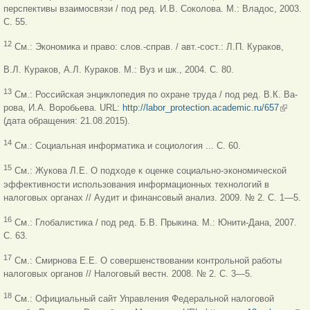
перспективы взаимосвязи / под ред. И.В. Соколова. М.: Владос, 2003.
С. 55.
12
См.: Экономика и право: слов.-справ. / авт.-сост.: Л.П. Кураков,
В.Л. Кураков, А.Л. Кураков. М.: Вуз и шк., 2004. С. 80.
13
См.: Российская энциклопедия по охране труда / под ред. В.К. Ва-
рова, И.А. Воробьева. URL:
http://labor_protection.academic.ru/657
(внешн
(дата обращения: 21.08.2015).
ссылка
14
См.: Социальная информатика и социология ... С. 60.
15
См.: Жукова Л.Е. О подходе к оценке социально-экономической
эффективности использования информационных технологий в
налоговых органах // Аудит и финансовый анализ. 2009. № 2. С. 1—5.
16
См.: Глобалистика / под ред. Б.В. Прыкина. М.: Юнити-Дана, 2007.
С. 63.
17
См.: Смирнова Е.Е. О совершенствовании контрольной работы
налоговых органов // Налоговый вестн. 2008. № 2. С. 3—5.
18
См.: Официальный сайт Управления Федеральной налоговой