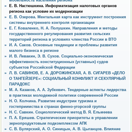
мобильность населения региона
Е. В. Настюшкина. Информатизация налоговых органов
региона как условие их модернизации
Е. В. Озерова. Ментальная карта как инструмент построения
системы внутреннего контроля организации
Е. Г. Коваленко, Н. А. Полушкин. Направления и методы
государственного регулирования развития сельских
территорий региона в условиях членства России в ВТО
И. А. Саков. Основные тенденции и проблемы развития
малого бизнеса в регионе
И. В. Левакин, Э. В. Сухов. Социально-экономическая
эффективность конституционных (уставных) судов
субъектов Российской Федерации
Л. В. САВИНОВ, E. А. ДОРОЖИНСКАЯ, А. В. СИГАРЕВ «ДЕЛО
О ТАНГЕЙЗЕРЕ»: СОЦИАЛЬНЫЙ КОНФЛИКТ И СЕКУЛЯРНЫЙ
ПАРАДОКС
М. А. Казаков, А. А. Зубкевич. Тендерные аспекты лидерства
в практиках молодежной политики современной России
Н. О. Колчина. Развитие индустрии туризма и
гостеприимства в странах финно-угорской группы
Н. С. Савкин. Социологический метод В. Я. Ельмеева
П. А. Еряшев. Стратегические приоритеты в управлении
зернопродуктовым подкомплексом АПК
С. В. Булярский, А. О. Синицын, А. В. Цыганцов. Влияние