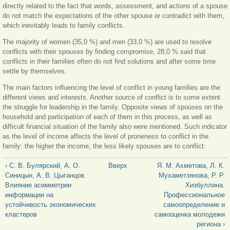
directly related to the fact that words, assessment, and actions of a spouse
do not match the expectations of the other spouse or contradict with them,
which inevitably leads to family conflicts.
The majority of women (35,0 %) and men (33,0 %) are used to resolve
conflicts with their spouses by finding compromise, 28,0 % said that
conflicts in their families often do not find solutions and after some time
settle by themselves.
The main factors influencing the level of conflict in young families are the
different views and interests. Another source of conflict is to some extent
the struggle for leadership in the family. Opposite views of spouses on the
household and participation of each of them in this process, as well as
difficult financial situation of the family also were mentioned. Such indicator
as the level of income affects the level of proneness to conflict in the
family: the higher the income, the less likely spouses are to conflict.
‹ С. В. Булярский, А. О.
Вверх
Я. М. Ахметова, Л. К.
Синицын, А. В. Цыганцов.
Мухаметзянова, Р. Р.
Влияние асимметрии
Хизбуллина.
информации на
Профессиональное
устойчивость экономических
самоопределение и
кластеров
самооценка молодежи
региона ›