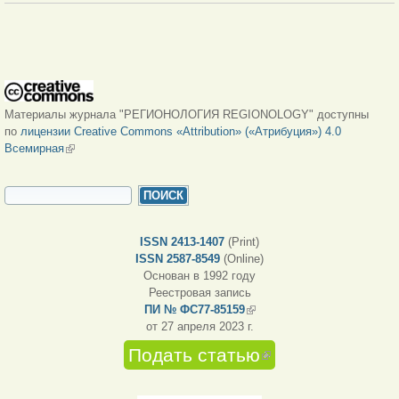
Материалы журнала "РЕГИОНОЛОГИЯ REGIONOLOGY" доступны
по
лицензии Creative Commons «Attribution» («Атрибуция») 4.0
Всемирная
(внешняя ссылка)
ФОРМА ПОИСКА
Поиск
ISSN 2413-1407
(Print)
ISSN 2587-8549
(Online)
Основан в 1992 году
Реестровая запись
ПИ № ФС77-85159
(внешняя ссылка)
от 27 апреля 2023 г.
Подать статью
(внешняя
ссылка)