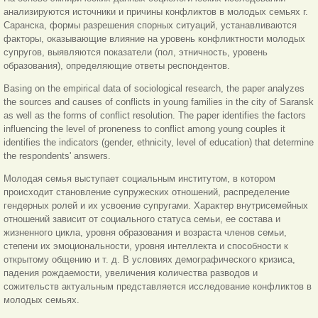
анализируются источники и причины конфликтов в молодых семьях г.
Саранска, формы разрешения спорных ситуаций, устанавливаются
факторы, оказывающие влияние на уровень конфликтности молодых
супругов, выявляются показатели (пол, этничность, уровень
образования), определяющие ответы респондентов.
Basing on the empirical data of sociological research, the paper analyzes
the sources and causes of conflicts in young families in the city of Saransk
as well as the forms of conflict resolution. The paper identifies the factors
influencing the level of proneness to conflict among young couples it
identifies the indicators (gender, ethnicity, level of education) that determine
the respondents' answers.
Молодая семья выступает социальным институтом, в котором
происходит становление супружеских отношений, распределение
гендерных ролей и их усвоение супругами. Характер внутрисемейных
отношений зависит от социального статуса семьи, ее состава и
жизненного цикла, уровня образования и возраста членов семьи,
степени их эмоциональности, уровня интеллекта и способности к
открытому общению и т. д. В условиях демографического кризиса,
падения рождаемости, увеличения количества разводов и
сожительств актуальным представляется исследование конфликтов в
молодых семьях.