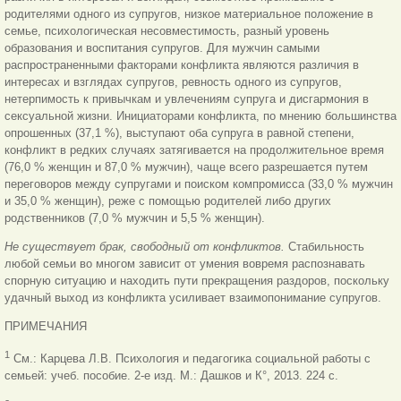
родителями одного из супругов, низкое материальное положение в
семье, психологическая несовместимость, разный уровень
образования и воспитания супругов. Для мужчин самыми
распространенными факторами конфликта являются различия в
интересах и взглядах супругов, ревность одного из супругов,
нетерпимость к привычкам и увлечениям супруга и дисгармония в
сексуальной жизни. Инициаторами конфликта, по мнению большинства
опрошенных (37,1 %), выступают оба супруга в равной степени,
конфликт в редких случаях затягивается на продолжительное время
(76,0 % женщин и 87,0 % мужчин), чаще всего разрешается путем
переговоров между супругами и поиском компромисса (33,0 % мужчин
и 35,0 % женщин), реже с помощью родителей либо других
родственников (7,0 % мужчин и 5,5 % женщин).
Не существует брак, свободный от конфликтов.
Стабильность
любой семьи во многом зависит от умения вовремя распознавать
спорную ситуацию и находить пути прекращения раздоров, поскольку
удачный выход из конфликта усиливает взаимопонимание супругов.
ПРИМЕЧАНИЯ
1
Cм.: Карцева Л.В. Психология и педагогика социальной работы с
семьей: учеб. пособие. 2-е изд. М.: Дашков и К°, 2013. 224 с.