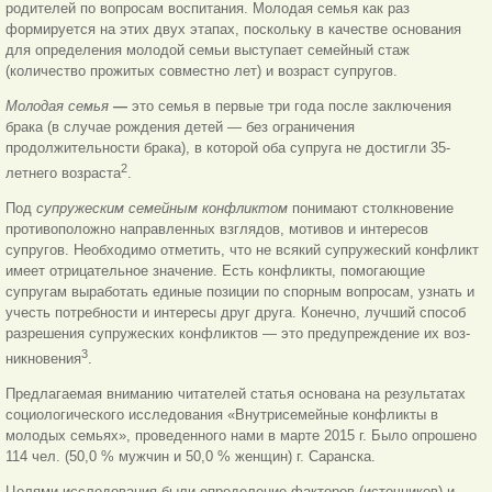
родителей по вопросам воспитания. Молодая семья как раз
формируется на этих двух этапах, поскольку в качестве основания
для определения молодой семьи выступает семейный стаж
(количество прожитых совместно лет) и возраст супругов.
Молодая семья
—
это семья в первые три года после заключения
брака (в случае рождения детей — без ограничения
продолжительности брака), в которой оба супруга не достигли 35-
2
летнего возраста
.
Под
супружеским семейным конфликтом
понимают столкновение
противоположно направленных взглядов, мотивов и интересов
супругов. Необходимо отметить, что не всякий супружеский конфликт
имеет отрицательное значение. Есть конфликты, помогающие
супругам выработать единые позиции по спорным вопросам, узнать и
учесть потребности и интересы друг друга. Конечно, лучший способ
разрешения супружеских конфликтов — это предупреждение их воз-
3
никновения
.
Предлагаемая вниманию читателей статья основана на результатах
социологического исследования «Внутрисемейные конфликты в
молодых семьях», проведенного нами в марте 2015 г. Было опрошено
114 чел. (50,0 % мужчин и 50,0 % женщин) г. Саранска.
Целями исследования были определение факторов (источников) и