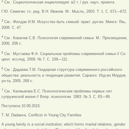
2
Cм.: Социологическая энциклопедия: в2 т. / рук. науч. проекта
Г.Ю. Семигин: гл. ред. В.Н. Иванов. М.: Мысль, 2003. Т. 1. С. 671—672.
3
Cм.: Желдак И.М. Искусство быть семьей: практ. рук-во. Минск: Язь,
2008. С. 47.
4
См.: Ковалев С.В. Психология современной семьи. М.: Просвещение,
2006. 208 с.
5
См.: Мустаева Ф.А. Социальные проблемы современной семьи // Со-
циол. исслед. 2009. № 7. С. 109—111.
6
См.: Дадаева Т.М. Гендерная структура современного российского
общества: реальность и тенденции развития. Саранск: Изд-во Мордов.
ун-та, 2005. 269 c.
7
Cм.: Калмыкова Е.С. Психологические проблемы первых лет
супружеской жизни // Вопр. психологии. 1983. № 3. С. 83—89.
Поступила 10.09.2015.
T. M. Dadaeva. Conflicts in Young City Families
A young family is a social institution, which forms marital relations, gender