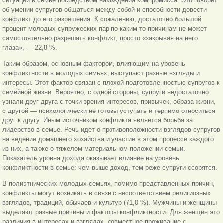
ситуации в семье посредством нахождения компромисса. Это говорит
об умении супругов общаться между собой и способности довести
конфликт до его разрешения. К сожалению, достаточно большой
процент молодых супружеских пар по каким-то причинам не может
самостоятельно разрешать конфликт, просто «закрывая на него
глаза», — 22,8 %.
Таким образом, основным фактором, влияющим на уровень
конфликтности в молодых семьях, выступают разные взгляды и
интересы. Этот фактор связан с плохой подготовленностью супругов к
семейной жизни. Вероятно, с одной стороны, супруги недостаточно
узнали друг друга с точки зрения интересов, привычек, образа жизни,
с другой — психологически не готовы уступать и терпимо относиться
друг к другу. Иным источником конфликта является борьба за
лидерство в семье. Речь идет о противоположности взглядов супругов
на ведение домашнего хозяйства и участие в этом процессе каждого
из них, а также о тяжелом материальном положении семьи.
Показатель уровня дохода оказывает влияние на уровень
конфликтности в семье: чем выше доход, тем реже супруги ссорятся.
В полиэтнических молодых семьях, помимо представленных причин,
конфликты могут возникать в связи с несоответствием религиозных
взглядов, традиций, обычаев и культур (71,0 %). Мужчины и женщины
выделяют разные причины и факторы конфликтности. Для женщин это
различия в интересах и взглядах, совместное проживание с