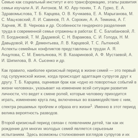
Семью как социальный институт и его трансформацию, этапы развития
семьи изучали А. И. Антонов, М. Ю. Ару-тюнян, Т. А. Гурко, Е. А.
Здравомыслова, Т. Б. Карцева, О. В. Кучмаева, Е. А. Марыганова, М.
С. Мац-ковский, Л. И. Савинов, П. А. Сорокин, А. А. Темкина, А. Г.
Харчев, Ж. В. Чернова и др. Особенности гендерного разделения
труда в современной семье отражены в работах Е. С. Балабановой, Л.
П. Богдановой, Т. М. Дадаевой, С. Н. Варамова, С. И. Голода, Н. М.
Давыдовой, И. Ф. Дементьева, Л. В. Карцевой, Т. С. Лыткиной.
Аспекты семейных конфликтов представлены в трудах А. Я.
Анцупова, С. М. Емельянова, Н. В. Казариновой, А. Ф. Мустаевой, А.
И. Шипилова, В. А. Сысенко и др.
Как правило, наиболее кризисный период в жизни семей — это первый
год супружеской жизни, когда происходит адаптация супругов друг к
другу. Т. Б. Карцева, оценивая брак как «одно из поворотных событий в
жизни человека», указывает на изменение всей ситуации развития
личности, что ведет к смене ролей, которые человеку приходится
играть, изменению круга лиц, включенных во взаимодействие с ним,
1
спектра решаемых проблем и образа его жизни
. Именно в этот период
велика вероятность разводов.
Второй кризисный период связан с появлением детей, так как их
рождение для многих молодых семей является серьезным
испытанием. Здесь возможны столкновения взглядов супругов и их