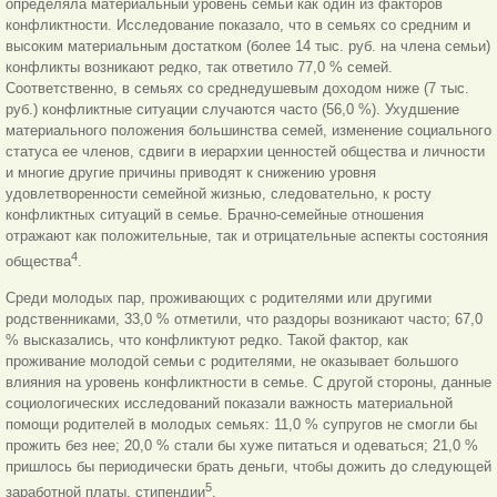
определяла материальный уровень семьи как один из факторов
конфликтности. Исследование показало, что в семьях со средним и
высоким материальным достатком (более 14 тыс. руб. на члена семьи)
конфликты возникают редко, так ответило 77,0 % семей.
Соответственно, в семьях со среднедушевым доходом ниже (7 тыс.
руб.) конфликтные ситуации случаются часто (56,0 %). Ухудшение
материального положения большинства семей, изменение социального
статуса ее членов, сдвиги в иерархии ценностей общества и личности
и многие другие причины приводят к снижению уровня
удовлетворенности семейной жизнью, следовательно, к росту
конфликтных ситуаций в семье. Брачно-семейные отношения
отражают как положительные, так и отрицательные аспекты состояния
4
общества
.
Среди молодых пар, проживающих с родителями или другими
родственниками, 33,0 % отметили, что раздоры возникают часто; 67,0
% высказались, что конфликтуют редко. Такой фактор, как
проживание молодой семьи с родителями, не оказывает большого
влияния на уровень конфликтности в семье. С другой стороны, данные
социологических исследований показали важность материальной
помощи родителей в молодых семьях: 11,0 % супругов не смогли бы
прожить без нее; 20,0 % стали бы хуже питаться и одеваться; 21,0 %
пришлось бы периодически брать деньги, чтобы дожить до следующей
5
заработной платы, стипендии
.