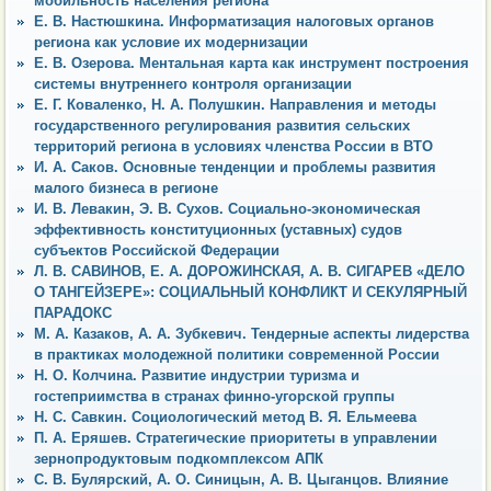
мобильность населения региона
Е. В. Настюшкина. Информатизация налоговых органов
региона как условие их модернизации
Е. В. Озерова. Ментальная карта как инструмент построения
системы внутреннего контроля организации
Е. Г. Коваленко, Н. А. Полушкин. Направления и методы
государственного регулирования развития сельских
территорий региона в условиях членства России в ВТО
И. А. Саков. Основные тенденции и проблемы развития
малого бизнеса в регионе
И. В. Левакин, Э. В. Сухов. Социально-экономическая
эффективность конституционных (уставных) судов
субъектов Российской Федерации
Л. В. САВИНОВ, E. А. ДОРОЖИНСКАЯ, А. В. СИГАРЕВ «ДЕЛО
О ТАНГЕЙЗЕРЕ»: СОЦИАЛЬНЫЙ КОНФЛИКТ И СЕКУЛЯРНЫЙ
ПАРАДОКС
М. А. Казаков, А. А. Зубкевич. Тендерные аспекты лидерства
в практиках молодежной политики современной России
Н. О. Колчина. Развитие индустрии туризма и
гостеприимства в странах финно-угорской группы
Н. С. Савкин. Социологический метод В. Я. Ельмеева
П. А. Еряшев. Стратегические приоритеты в управлении
зернопродуктовым подкомплексом АПК
С. В. Булярский, А. О. Синицын, А. В. Цыганцов. Влияние