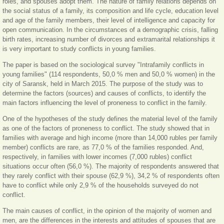
roles, and spouses adopt them. The nature of family relations depends on
the social status of a family, its composition and life cycle, education level
and age of the family members, their level of intelligence and capacity for
open communication. In the circumstances of a demographic crisis, falling
birth rates, increasing number of divorces and extramarital relationships it
is very important to study conflicts in young families.
The paper is based on the sociological survey "Intrafamily conflicts in
young families" (114 respondents, 50,0 % men and 50,0 % women) in the
city of Saransk, held in March 2015. The purpose of the study was to
determine the factors (sources) and causes of conflicts, to identify the
main factors influencing the level of proneness to conflict in the family.
One of the hypotheses of the study defines the material level of the family
as one of the factors of proneness to conflict. The study showed that in
families with average and high income (more than 14,000 rubles per family
member) conflicts are rare, as 77,0 % of the families responded. And,
respectively, in families with lower incomes (7,000 rubles) conflict
situations occur often (56,0 %). The majority of respondents answered that
they rarely conflict with their spouse (62,9 %), 34,2 % of respondents often
have to conflict while only 2,9 % of the households surveyed do not
conflict.
The main causes of conflict, in the opinion of the majority of women and
men, are the differences in the interests and attitudes of spouses that are