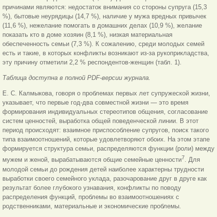
причинами являются: недостаток внимания со стороны супруга (15,3
%), бытовые неурядицы (14,7 %), наличие у мужа вредных привычек
(11,6 %), нежелание помогать в домашних делах (10,9 %), желание
показать кто в доме хозяин (8,1 %), низкая материальная
обеспеченность семьи (7,3 %). К сожалению, среди молодых семей
есть и такие, в которых конфликты возникают из-за рукоприкладства,
эту причину отметили 2,2 % респондентов-женщин (табл. 1).
Таблица доступна в полной PDF-версии журнала.
Е. С. Калмыкова, говоря о проблемах первых лет супружеской жизни,
указывает, что первые год-два совместной жизни — это время
формирования индивидуальных стереотипов общения, согласование
систем ценностей, выработка общей поведенческой линии. В этот
период происходят: взаимное приспособление супругов, поиск такого
типа взаимоотношений, которые удовлетворяют обоих. На этом этапе
формируется структура семьи, распределяются функции (роли) между
7
мужем и женой, вырабатываются общие семейные ценности
. Для
молодой семьи до рождения детей наиболее характерны трудности
выработки своего семейного уклада, разочарование друг в друге как
результат более глубокого узнавания, конфликты по поводу
распределения функций, проблемы во взаимоотношениях с
родственниками, материальные и экономические проблемы.