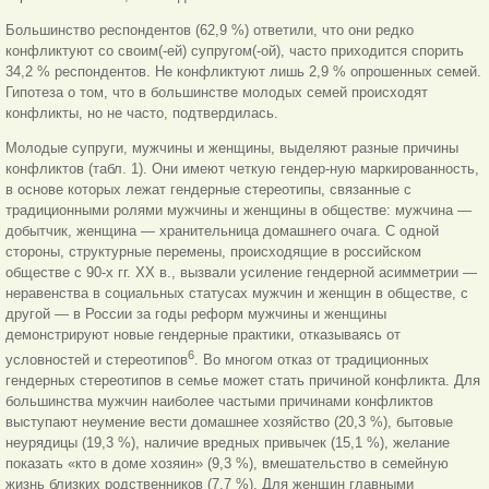
Большинство респондентов (62,9 %) ответили, что они редко
конфликтуют со своим(-ей) супругом(-ой), часто приходится спорить
34,2 % респондентов. Не конфликтуют лишь 2,9 % опрошенных семей.
Гипотеза о том, что в большинстве молодых семей происходят
конфликты, но не часто, подтвердилась.
Молодые супруги, мужчины и женщины, выделяют разные причины
конфликтов (табл. 1). Они имеют четкую гендер-ную маркированность,
в основе которых лежат гендерные стереотипы, связанные с
традиционными ролями мужчины и женщины в обществе: мужчина —
добытчик, женщина — хранительница домашнего очага. С одной
стороны, структурные перемены, происходящие в российском
обществе с 90-х гг. ХХ в., вызвали усиление гендерной асимметрии —
неравенства в социальных статусах мужчин и женщин в обществе, с
другой — в России за годы реформ мужчины и женщины
демонстрируют новые гендерные практики, отказываясь от
6
условностей и стереотипов
. Во многом отказ от традиционных
гендерных стереотипов в семье может стать причиной конфликта. Для
большинства мужчин наиболее частыми причинами конфликтов
выступают неумение вести домашнее хозяйство (20,3 %), бытовые
неурядицы (19,3 %), наличие вредных привычек (15,1 %), желание
показать «кто в доме хозяин» (9,3 %), вмешательство в семейную
жизнь близких родственников (7,7 %). Для женщин главными