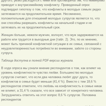
другого, резко расходятся с ними или противоречат им, что неминуемо
приводит к внутрисемейному конфликту. Проведенный опрос
подтвердил гипотезу о том, что конфликты в молодых семьях редко
затягиваются на продолжительное время. Несомненно,
положительным для отношений молодых супругов является то, что
они способны разрешать конфликты на начальной стадии и не
затягивать их на продолжительный срок.
Женщин больше, нежели мужчин, волнует, что муж задерживается на
работе или трудится в выходные дни (табл. 2). Это, по их мнению,
может быть причиной конфликтной ситуации в их семье, связанной с
неудовлетворенностью потребности во внимании, заботе со стороны
супруга.
Таблица доступна в полной PDF-версии журнала.
В ходе опроса мы узнали мнение респондентов о том, как влияет на
уровень конфликтности чувство любви. Большинство молодых
супругов считают, что если два человека любят друг друга, то
конфликтов в семье будет меньше (41,4 %). Вместе с тем 18,6 %
респондентов отметили, что любовь на конфликтность в семье никак
не влияет, а 31,4 % сказали, что все зависит от конкретного человека.
Затруднились ответить на этот вопрос 8,6 % супругов. Половина
респондентов