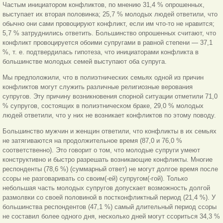
Частым инициатором конфликтов, по мнению 31,4 % опрошенных,
выступает их вторая половинка; 25,7 % молодых людей ответили, что
обычно они сами провоцируют конфликт, если им что-то не нравится;
5,7 % затруднились ответить. Большинство опрошенных считают, что
конфликт провоцируется обоими супругами в равной степени — 37,1
%, т. е. подтвердилась гипотеза, что инициаторами конфликта в
большинстве молодых семей выступают оба супруга.
Мы предположили, что в полиэтнических семьях одной из причин
конфликтов могут служить различные религиозные верования
супругов. Эту причину возникновения спорной ситуации отметили 71,0
% супругов, состоящих в полиэтническом браке, 29,0 % молодых
людей ответили, что у них не возникает конфликтов по этому поводу.
Большинство мужчин и женщин ответили, что конфликты в их семьях
не затягиваются на продолжительное время (87,0 и 76,0 %
соответственно). Это говорит о том, что молодые супруги умеют
конструктивно и быстро разрешать возникающие конфликты. Многие
респонденты (78,6 %) (суммарный ответ) не могут долгое время после
ссоры не разговаривать со своим(-ей) супругом(-гой). Только
небольшая часть молодых супругов допускает возможность долгой
размолвки со своей половиной в постконфликтный период (21,4 %). У
большинства респондентов (47,1 %) самый длительный период ссоры
не составил более одного дня, несколько дней могут ссориться 34,3 %