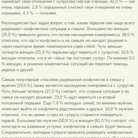
оценивает свои отношения с супругом(-гой) как хорошие, 41,0 % — как
очень хорошие; 2,9 % опрошенных считают свои отношения не очень
хорошими, 4,3 % — плохими.
Респондентам был задан вопрос о том, каким образом они чаще всего
разрешают конфликтные ситуации в семьях. Большинство женщин
(35,0 %) привыкли делать это путем нахождения компромисса, 28,0 %
ответили, что часто конфликты в их семьях не находят решения и
через некоторое время локализуются сами собой. Чуть меньше
четверти женщин (21,0 %) первыми идут мириться с супругом; 10,5 %
женщин ответили, что в их семье так поступает супруг. По мнению 5,5
% женщин, в решении конфликтных ситуаций им помогает помощь
родных и друзей.
Самым популярным способом разрешения конфликтов в семье у
мужчин (33,0 %) также является нахождение компромисса с супругой.
Чуть больше четверти (27,0 %) считают, что спорные ситуации в их
семье не находят решения, 23,0 % идут мириться со второй
половинкой первыми. Еще 7,0 % молодых семей, по мнению мужчин,
помогают выйти из конфликта родственники и друзья; 10,0 % мужчин
ответили, что во время ссоры их супруга старается помириться
первой. Большинство мужчин (50,8 %) и женщин (61,0 %) считают, что
если идти на взаимные уступки, конфликтов в семьях будет меньше.
Следовательно, молодые супруги привыкли разрешать конфликтные