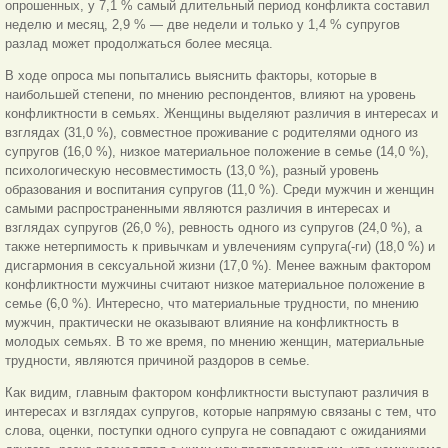
опрошенных, у 7,1 % самый длительный период конфликта составил
неделю и месяц, 2,9 % — две недели и только у 1,4 % супругов
разлад может продолжаться более месяца.
В ходе опроса мы попытались выяснить факторы, которые в
наибольшей степени, по мнению респондентов, влияют на уровень
конфликтности в семьях. Женщины выделяют различия в интересах и
взглядах (31,0 %), совместное проживание с родителями одного из
супругов (16,0 %), низкое материальное положение в семье (14,0 %),
психологическую несовместимость (13,0 %), разный уровень
образования и воспитания супругов (11,0 %). Среди мужчин и женщин
самыми распространенными являются различия в интересах и
взглядах супругов (26,0 %), ревность одного из супругов (24,0 %), а
также нетерпимость к привычкам и увлечениям супруга(-ги) (18,0 %) и
дисгармония в сексуальной жизни (17,0 %). Менее важным фактором
конфликтности мужчины считают низкое материальное положение в
семье (6,0 %). Интересно, что материальные трудности, по мнению
мужчин, практически не оказывают влияние на конфликтность в
молодых семьях. В то же время, по мнению женщин, материальные
трудности, являются причиной раздоров в семье.
Как видим, главным фактором конфликтности выступают различия в
интересах и взглядах супругов, которые напрямую связаны с тем, что
слова, оценки, поступки одного супруга не совпадают с ожиданиями