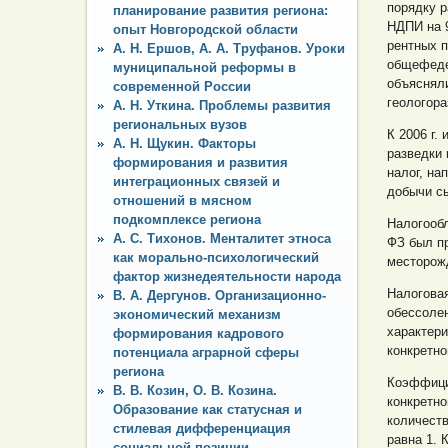
порядку 
планирование развития региона:
НДПИ на 
опыт Новгородской области
рентных 
А. Н. Ершов, А. А. Труфанов. Уроки
общефеде
муниципальной реформы в
объясняли
современной России
геологора
А. Н. Уткина. Проблемы развития
региональных вузов
К 2006 г.
А. Н. Щукин. Факторы
разведки
формирования и развития
налог, на
интеграционных связей и
добычи сы
отношений в мясном
подкомплексе региона
Налогообл
А. С. Тихонов. Менталитет этноса
ФЗ был п
как морально-психологический
месторожд
фактор жизнедеятельности народа
Налоговая
В. А. Дергунов. Организационно-
обессоле
экономический механизм
характер
формирования кадрового
конкретно
потенциала аграрной сферы
региона
Коэффиц
В. В. Козин, О. В. Козина.
конкретно
Образование как статусная и
количеств
стилевая дифференциация
равна 1.
социальной позиции