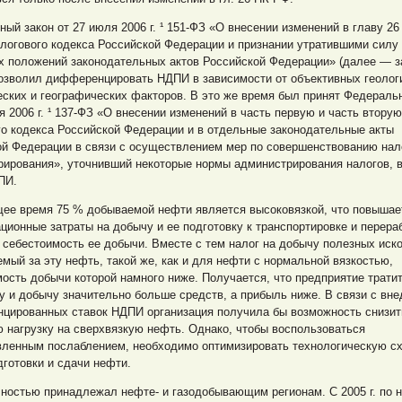
ый закон от 27 июля 2006 г. ¹ 151-ФЗ «О внесении изменений в главу 26
логового кодекса Российской Федерации и признании утратившими силу
 положений законодательных актов Российской Федерации» (далее — за
позволил дифференцировать НДПИ в зависимости от объективных геолог
ских и географических факторов. В это же время был принят Федераль
я 2006 г. ¹ 137-ФЗ «О внесении изменений в часть первую и
часть вторую
о кодекса Российской Федерации и в отдельные законодательные акты
ой Федерации в связи с осуществлением мер по совершенствованию нал
рирования», уточнивший некоторые нормы администрирования налогов, в
ПИ.
щее время 75 % добываемой нефти является высоковязкой, что повышае
ционные затраты на добычу и ее подготовку к транспортировке и перера
себестоимость ее добычи. Вместе с тем налог на добычу полезных иск
мый за эту нефть, такой же, как и для нефти с нормальной вязкостью,
ость добычи которой намного ниже. Получается, что предприятие тратит
у и добычу значительно больше средств, а прибыль ниже. В связи с вн
цированных ставок НДПИ организация получила бы возможность снизит
 нагрузку на сверхвязкую нефть. Однако, чтобы воспользоваться
вленным послаблением, необходимо оптимизировать технологическую с
дготовки и сдачи нефти.
ностью принадлежал нефте- и газодобывающим регионам. С 2005 г. по 