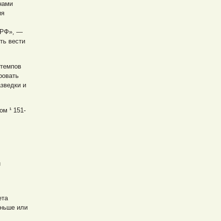
нами
ия
 РФ», —
ть вести
 темпов
ровать
азведки и
м ¹ 151-
и
ета
еньше или