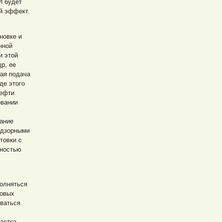
И будет
й эффект.
новке и
нной
и этой
р, ее
ная подача
де этого
нефти
овании
вание
адзорными
товки с
лностью
полняться
товых
ываться
частка