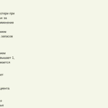
отери при
ых за
рименение
нием
 запасов
нием
евышает 1,
мается
ает
циента
до
ных