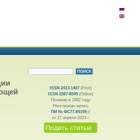
ФОРМА ПОИСКА
Поиск
ции
ISSN 2413-1407
(Print)
ающей
ISSN 2587-8549
(Online)
Основан в 1992 году
Реестровая запись
ПИ № ФС77-85159
(внешняя ссылка)
от 27 апреля 2023 г.
Подать статью
(внешняя
ссылка)