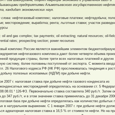
ывающими предприятиями Альметьевского государственного нефтя
а, кандидат экономических наук.
 слова:
нефтегазовый комплекс; налоговые платежи; нефтедобыча; пол
е; месторождение; выработка; рента; льготные ставки; участок разведки
сурсы
s:
oil and gas complex; tax payments; oil extracting; natural resources; oil-field
erential rates; prospecting section; power recourses
овый комплекс России является важнейшим элементом бюджетообразу
редприятия нефтегазового комплекса дают более четверти объема прои
ной продукции страны, более трети всех налоговых платежей и других
ую систему, более половины поступлений от экспорта. С момента ввода
гл. 26 Налогового кодекса РФ (НК РФ) прослеживалась тенденция к рост
а добычу полезных ископаемых (НДПИ) при добыче нефти.
ря 2007 г. налоговая ставка при добыче нефти газового конденсата из
оконденсатных месторождений определялась на основании ст. 5 Федера
 08.08.01 ¹ 126-ФЗ. Первоначально ставка составляла 340 руб./т. Затем 
 до 347 руб./т, и в этом значении ставка применялась до 31 декабря 2006
логовая база при добыче нефти определялась как количество добытых 
х в натуральном выражении. С 1 января 2007 г. при добыче нефти дол
ся адвалорная налоговая ставка в 16,5 % от стоимости нефти. Но на пр