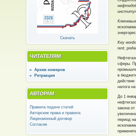
нефтедоб
институт
Ключевые
ископаемы
энергоре
Скачать
Key word
rent; pref
ЧИТАТЕЛЯМ
Нефтегаз
сферы. П
промышлен
Архив номеров
в бюджетн
Ретракция
действие 
налога н
АВТОРАМ
До 1 янва
нефтегаз
Правила подачи статей
закона от
Авторские права и правила
увеличена
Лицензионный договор
период на
Согласие
ископаемы
применять