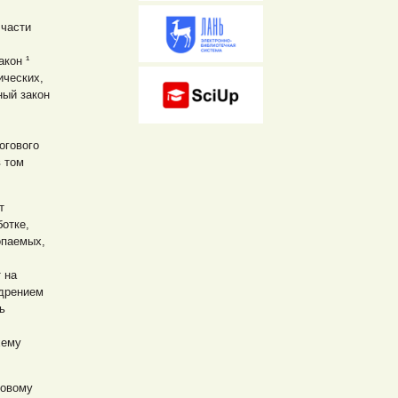
 части
кон ¹
ических,
ный закон
огового
 том
т
ботке,
опаемых,
 на
едрением
ь
хему
новому