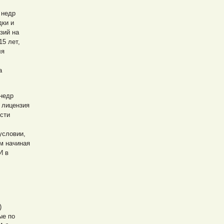
 недр
дки и
зий на
15 лет,
ля
а
 недр
 лицензия
ости
условии,
ам начиная
И в
)
ые по