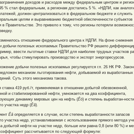
разграничения доходов и расходов между федеральным центром и регио
95 % стал федеральным, а регионам достались 5 %. «НДПИ, как аналог
платежей, должен централизоваться в федеральном бюджете и служить
ральным целям и выравниванию бюджетной обеспеченности субъектов
 в Правительстве. Это привело к тому, что регионы потеряли возможнос
зведку.
 изменилось отношение федерального центра к НДПИ. На фоне снижения
 и добычи полезных ископаемых Правительство РФ решило дифференци
пример, ввести льготные ставки НДПИ для наиболее трудных участков р
рья, чтобы стимулировать производство и экспорт энергоресурсов.
ожение добычи полезных ископаемых регулируется гл. 26 НК РФ. Законо
редложен механизм льготирования нефти, добываемой из выработанных
ений. Суть этого механизма такова.
 ставка 419 руб./т, применяемая в отношении добытой обезвоженной,
нной и стабилизированной нефти, умножается на два коэффициента,
изующих динамику мировых цен на нефть (
Êö
) и степень выработан-ност
го участка недр (
Êâ
).
иент
Êâ
определяется в случае, если степень выработанности запасов
го участка недр, устанавливаемая с использованием прямого метода уч
а добытой нефти на участке недр, больше или равна 0,8 (или 80 %) и м
 Коэффициент рассчитывается по следующей формуле: