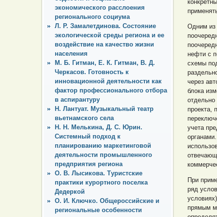
конкретны
экономического расслоения
применять
регионального социума
Л. Р. Замалетдинова. Состояние
Одним из
экологической среды региона и ее
поочередн
воздействие на качество жизни
поочередн
населения
нефти с п
М. Б. Гитман, Е. К. Гитман, В. Д.
схемы под
Черкасов. Готовность к
раздельно
инновационной деятельности как
через авт
фактор профессионального отбора
блока изм
в аспирантуру
отдельно 
Н. Лантуат. Музыкальный театр
проекта, 
вьетнамского села
переключе
Н. Н. Мелькина, Д. С. Юрин.
учета пре
Системный подход к
органами.
планированию маркетинговой
использов
деятельности промышленного
отвечающ
предприятия региона
коммерче
О. В. Лысикова. Туристские
При прим
практики курортного поселка
ряд услов
Дедеркой
условиях)
О. И. Ключко. Общероссийские и
прямым ме
региональные особенности
определят