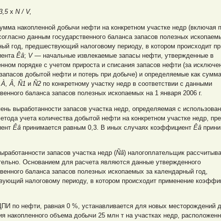
3,5
x
N / V,
умма накопленной добычи нефти на конкретном участке недр (включая п
согласно данным государственного баланса запасов полезных ископаем
ный год, предшествующий налоговому периоду, в котором происходит п
иента
Êâ
;
V
— начальные извлекаемые запасы нефти, утвержденные в
нном порядке с учетом прироста и списания запасов нефти (за исключе
запасов добытой нефти и потерь при добыче) и определяемые как сумма
й
À, Â, Ñ1
и
Ñ2
по конкретному участку недр в соответствии с данными
венного баланса запасов полезных ископаемых на 1 января 2006 г.
ень выработанности запасов участка недр, определяемая с использова
етода учета количества добытой нефти на конкретном участке недр, пр
иент
Êâ
принимается равным 0,3. В иных случаях коэффициент
Êâ
прини
ыработанности запасов участка недр (
Ñâ
) налогоплательщик рассчитыв
тельно. Основанием для расчета являются данные утвержденного
венного баланса запасов полезных ископаемых за календарный год,
вующий налоговому периоду, в котором происходит применение коэффи
ДПИ по нефти, равная 0 %, устанавливается для новых месторождений 
я накопленного объема добычи 25 млн т на участках недр, расположен