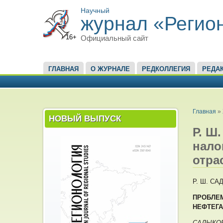
Научный
журнал «Регио
16+
Официальный сайт
ГЛАВНОЕ МЕНЮ
ГЛАВНАЯ
О ЖУРНАЛЕ
РЕДКОЛЛЕГИЯ
РЕДА
ВЫ ЗД
Главная
»
НОВЫЙ ВЫПУСК
Р. Ш
нало
отра
Р. Ш. С
ПРОБЛЕ
НЕФТЕГ
САДЫКОВА