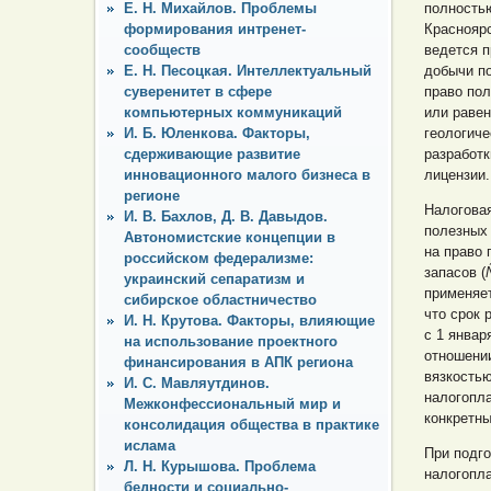
Е. Н. Михайлов. Проблемы
полностью
формирования интренет-
Красноярс
сообществ
ведется п
Е. Н. Песоцкая. Интеллектуальный
добычи по
суверенитет в сфере
право пол
компьютерных коммуникаций
или равен
И. Б. Юленкова. Факторы,
геологиче
сдерживающие развитие
разработк
инновационного малого бизнеса в
лицензии.
регионе
Налоговая
И. В. Бахлов, Д. В. Давыдов.
полезных 
Автономистские концепции в
на право 
российском федерализме:
запасов (
украинский сепаратизм и
применяет
сибирское областничество
что срок 
И. Н. Крутова. Факторы, влияющие
с 1 январ
на использование проектного
отношени
финансирования в АПК региона
вязкостью
И. С. Мавляутдинов.
налогопл
Межконфессиональный мир и
конкретны
консолидация общества в практике
ислама
При подго
Л. Н. Курышова. Проблема
налогопл
бедности и социально-