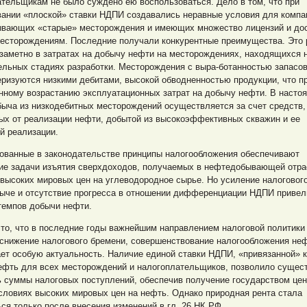
тельщикам не было суждено ею воспользоваться. Дело в том, что при
вании «плоской» ставки НДПИ создавались неравные условия для компа
ывающих «старые» месторождения и имеющих множество лицензий и дос
есторождениям. Последние получали конкурентные преимущества. Это 
заметно в затратах на добычу нефти на месторождениях, находящихся 
льных стадиях разработки. Месторождения с выра-ботанностью запасов
ризуются низкими дебитами, высокой обводненностью продукции, что п
нному возрастанию эксплуатационных затрат на добычу нефти. В насто
ыча из низкодебитных месторождений осуществляется за счет средств,
ых от реализации нефти, добытой из высокоэффективных скважин и ее
й реализации.
ованные в законодательстве принципы налогообложения обеспечивают
ие задачи изъятия сверхдоходов, получаемых в нефтедобывающей отра
высоких мировых цен на углеводородное сырье. Но усиление налогового
ыче и отсутствие прогресса в отношении дифференциации НДПИ привел
темпов добычи нефти.
то, что в последние годы важнейшим направлением налоговой политики
 снижение налогового бремени, совершенствование налогообложения не
ет особую актуальность. Наличие единой ставки НДПИ, «привязанной» 
нефть для всех месторождений и налогоплательщиков, позволило сущес
ь суммы налоговых поступлений, обеспечив получение государством це
словиях высоких мировых цен на нефть. Однако природная рента стала
ся только после внесения изменений в гл. 26 НК РФ.