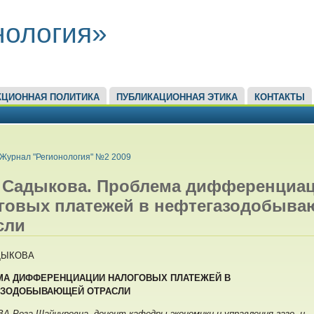
нология»
КЦИОННАЯ ПОЛИТИКА
ПУБЛИКАЦИОННАЯ ЭТИКА
КОНТАКТЫ
ЕСЬ
Журнал "Регионология" №2 2009
. Садыкова. Проблема дифференциа
говых платежей в нефтегазодобыв
сли
АДЫКОВА
МА ДИФФЕРЕНЦИАЦИИ
НАЛОГОВЫХ ПЛАТЕЖЕЙ
В
АЗОДОБЫВАЮЩЕЙ
ОТРАСЛИ
 Роза Шайнуровна, доцент кафедры экономики и управления газо- и