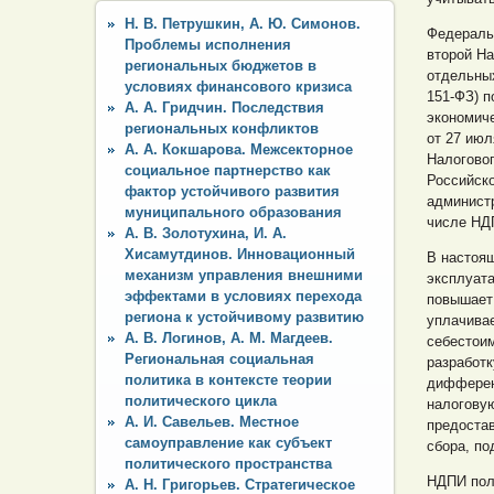
Н. В. Петрушкин, А. Ю. Симонов.
Федеральн
Проблемы исполнения
второй На
региональных бюджетов в
отдельных
условиях финансового кризиса
151-ФЗ) 
А. А. Гридчин. Последствия
экономиче
региональных конфликтов
от 27 июл
А. А. Кокшарова. Межсекторное
Налоговог
социальное партнерство как
Российск
фактор устойчивого развития
админист
муниципального образования
числе НД
А. В. Золотухина, И. А.
Хисамутдинов. Инновационный
В настоя
механизм управления внешними
эксплуата
эффектами в условиях перехода
повышает 
региона к устойчивому развитию
уплачивае
А. В. Логинов, А. М. Магдеев.
себестоим
Региональная социальная
разработк
политика в контексте теории
дифферен
политического цикла
налоговую
А. И. Савельев. Местное
предоста
самоуправление как субъект
сбора, по
политического пространства
НДПИ пол
А. Н. Григорьев. Стратегическое