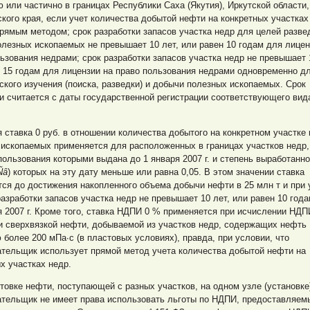
 или частично в границах Республики Саха (Якутия), Иркутской области,
кого края, если учет количества добытой нефти на конкретных участках
рямым методом; срок разработки запасов участка недр для
целей разве
лезных ископаемых не превышает 10 лет, или равен 10 годам для лицен
ьзования недрами; срок разработки запасов участка недр не превышает 
 15 годам для лицензии на право пользования недрами одновременно д
ского изучения (поиска, разведки) и добычи полезных ископаемых. Срок
и считается с даты государственной регистрации соответствующего вид
 ставка 0 руб. в отношении количества добытого на конкретном участке
ископаемых применяется для расположенных в границах участков недр,
пользования которыми выдана до 1 января 2007 г. и степень выработанн
Ñâ
) которых на эту дату меньше или равна 0,05. В этом значении ставка
ся до достижения накопленного объема добычи нефти в 25 млн т и при 
разработки запасов участка недр не превышает 10 лет, или равен 10 год
я 2007 г. Кроме того, ставка НДПИ 0 % применяется при исчислении НДП
и сверхвязкой нефти, добываемой из участков недр, содержащих нефть
 более 200 мПа∙с (в пластовых условиях), правда, при условии, что
ательщик использует прямой метод учета количества добытой нефти на
х участках недр.
товке нефти, поступающей с разных участков, на одном узле (установке
ательщик не имеет права использовать льготы по НДПИ, предоставляем