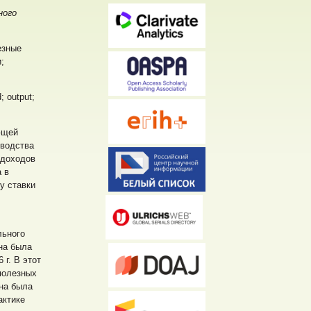
ного
езные
;
; output;
ющей
зводства
 доходов
 в
у ставки
льного
она была
 г. В этот
полезных
жна была
актике