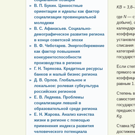
В. П. Букин. Ценностные
KB = 3,8–
ориентации и идеалы как фактор
где
N
— с
социализации провинциальной
добыче), 
молодежи
календар
В. С. Афанасьев. Социально-
коэффиц
демографическое развитие региона
установле
в конце советской эпохи
списания 
В. Ф. Чеботарев. Энергосбережение
категори
как фактор повышения
государст
конкурентоспособности
производства в регионе
Если степ
Г. Н. Терякова. Кредитные ресурсы
прямого м
банков и малый бизнес региона
коэффиц
Д. В. Орлов. Глобальное и
равным 1.
локальное: ролевая субкультура
российских регионов
Степень в
Е. В. Ледяева. Проблемы
самостоя
социализации левшей в
государст
образовательной среде региона
предшест
Е. Н. Жарова. Анализ качества
Kg
.
жизни в регионе с помощью
применения индекса развития
Ставка Н
человеческого потенциала
достижени