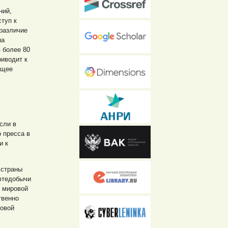
ний,
туп к
различие
на
 более 80
риводит к
ящее
сли в
 пресса в
и к
 страны
фтедобычи
к мировой
твенно
новой