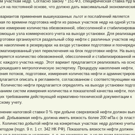
м участкам недр. Согласно закону ¹ 151-ФЗ, специфическая ставка НДП
ся на постоянной основе, что должно дать максимальный экономически
 вариантов применения вышеуказанных льгот и послаблений является
ая по времени подготовка нефти из разных участков недр на одной уста
ое измерение количества обезвоженной, обессоленной и стабилизирова
омощью узла коммерческого учета на выходе установки. Для реализаци
готовки организуются раздельный сбор нефти с различных участков нед
е накопление в резервуарах на входе установки подготовки и поочеред
оматизированный узел переключения на блок подготовки нефти. На выхо
еряется количество обезвоженной, обессоленной и стабилизированной 
с каждого участка недр. Этот вариант предлагается реализовать на осн
прошедшего метрологическую экспертизу. Процедуру накопления нефти,
ния потоков, подготовки, измерения количества нефти и администриро
длагается описать в регламенте, согласованном с соответствующими н
 Количество нефти предлагается определять на выходе установки подго
анием систем измерения количества и показателей качества нефти, по
их требованиям действующей нормативно-технической документации к
скому учету.
енении налоговой ставки 0 % при добыче сверхвязкой нефти должен вы
ий. Добываемая нефть должна иметь вязкость более 200 мПа∙с (в плас
. Количество добытой нефти на конкретных участках недр должно учит
тодом (подп. 9 п. 1 ст. 342 НК РФ). Показатель вязкости нефти должен
ься в пластовых условиях, т. е. по конкретным, а не по всем пластам у