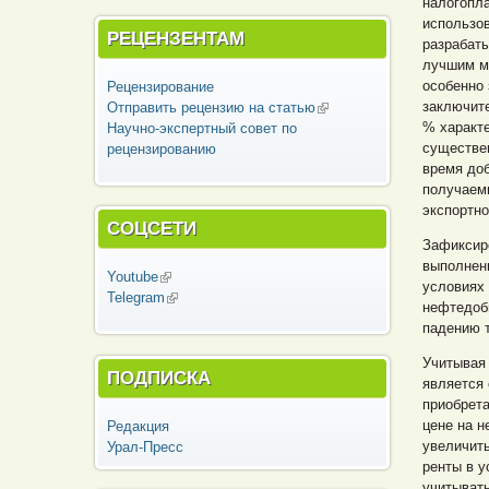
налогопла
использо
РЕЦЕНЗЕНТАМ
разрабат
лучшим м
особенно 
Рецензирование
заключите
Отправить рецензию на статью
(внешняя
% характе
Научно-экспертный совет по
ссылка)
существе
рецензированию
время доб
получаем
экспортно
СОЦСЕТИ
Зафиксир
выполнен
Youtube
(внешняя ссылка)
условиях 
Telegram
(внешняя ссылка)
нефтедоб
падению 
Учитывая 
ПОДПИСКА
является
приобрета
цене на 
Редакция
увеличит
Урал-Пресс
ренты в у
учитывать