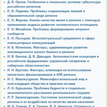
Д. В. Орлов. Глобальное и локальное: ролевая субкультура
российских регионов
Е. В. Ледяева. Проблемы социализации левшей в
образовательной среде региона
Е. Н. Жарова. Анализ качества жизни в регионе с помощью
применения индекса развития человеческого потенциала
Е. Н. Михайлов. Проблемы формирования интренет-
сообществ
Е. Н. Песоцкая. Интеллектуальный суверенитет в сфере
компьютерных коммуникаций
И. Б. Юленкова. Факторы, сдерживающие развитие
инновационного малого бизнеса в регионе
И. В. Бахлов, Д. В. Давыдов. Автономистские концепции в
российском федерализме: украинский сепаратизм и
сибирское областничество
И. Н. Крутова. Факторы, влияющие на использование
проектного финансирования в АПК региона
И. С. Мавляутдинов. Межконфессиональный мир и
консолидация общества в практике ислама
Л. Н. Курышова. Проблема бедности и социально-
экономического расслоения регионального социума
Л. Р. Замалетдинова. Состояние экологической среды
региона и ее воздействие на качество жизни населения
М. Б. Гитман, Е. К. Гитман, В. Д. Черкасов. Готовность к