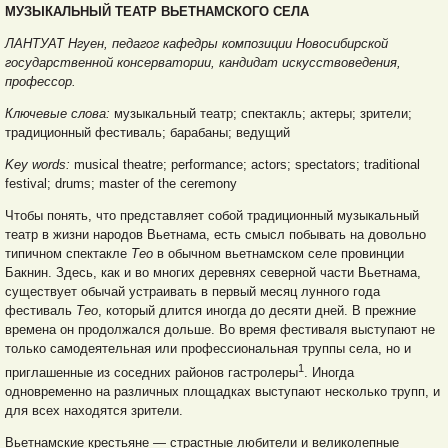
МУЗЫКАЛЬНЫЙ ТЕАТР ВЬЕТНАМСКОГО СЕЛА
ЛАНТУАТ Нгуен, педагог кафедры композиции Новосибирской
государственной консерватории, кандидат искусствоведения,
профессор.
Ключевые слова:
музыкальный театр; спектакль; актеры; зрители;
традиционный фестиваль; барабаны; ведущий
Key words:
musical theatre; performance; actors; spectators; traditional
festival; drums; master of the ceremony
Чтобы понять, что представляет собой традиционный музыкальный
театр в жизни народов Вьетнама, есть смысл побывать на довольно
типичном спектакле
Тео
в обычном вьетнамском селе провинции
Бакнин. Здесь, как и во многих деревнях северной части Вьетнама,
существует обычай устраивать в первый месяц лунного года
фестиваль
Тео
, который длится иногда до десяти дней. В прежние
времена он продолжался дольше. Во время фестиваля выступают не
только самодеятельная или профессиональная труппы села, но и
1
приглашенные из соседних районов гастролеры
. Иногда
одновременно на различных площадках выступают несколько трупп, и
для всех находятся зрители.
Вьетнамские крестьяне — страстные любители и великолепные