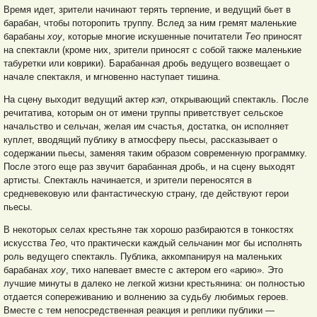
Время идет, зрители начинают терять терпение, и ведущий бьет в
барабан, чтобы поторопить труппу. Вслед за ним гремят маленькие
барабаны
хоу
, которые многие искушенные почитатели
Тео
приносят
на спектакли (кроме них, зрители приносят с собой также маленькие
табуретки или коврики). Барабанная дробь ведущего возвещает о
начале спектакля, и мгновенно наступает тишина.
На сцену выходит ведущий актер
кэп
, открывающий спектакль. После
речитатива, которым он от имени труппы приветствует сельское
начальство и сельчан, желая им счастья, достатка, он исполняет
куплет, вводящий публику в атмосферу пьесы, рассказывает о
содержании пьесы, заменяя таким образом современную программку.
После этого еще раз звучит барабанная дробь, и на сцену выходят
артисты. Спектакль начинается, и зрители переносятся в
средневековую или фантастическую страну, где действуют герои
пьесы.
В некоторых селах крестьяне так хорошо разбираются в тонкостях
искусства
Тео
, что практически каждый сельчанин мог бы исполнять
роль ведущего спектакль. Публика, аккомпанируя на маленьких
барабанах
хоу
, тихо напевает вместе с актером его «арию». Это
лучшие минуты в далеко не легкой жизни крестьянина: он полностью
отдается сопереживанию и волнению за судьбу любимых героев.
Вместе с тем непосредственная реакция и реплики публики —