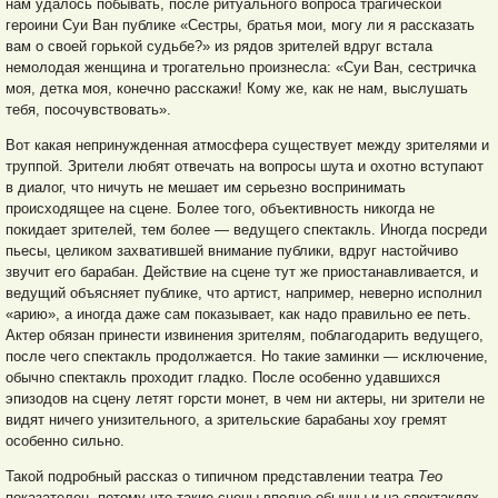
нам удалось побывать, после ритуального вопроса трагической
героини Суи Ван публике «Сестры, братья мои, могу ли я рассказать
вам о своей горькой судьбе?» из рядов зрителей вдруг встала
немолодая женщина и трогательно произнесла: «Суи Ван, сестричка
моя, детка моя, конечно расскажи! Кому же, как не нам, выслушать
тебя, посочувствовать».
Вот какая непринужденная атмосфера существует между зрителями и
труппой. Зрители любят отвечать на вопросы шута и охотно вступают
в диалог, что ничуть не мешает им серьезно воспринимать
происходящее на сцене. Более того, объективность никогда не
покидает зрителей, тем более — ведущего спектакль. Иногда посреди
пьесы, целиком захватившей внимание публики, вдруг настойчиво
звучит его барабан. Действие на сцене тут же приостанавливается, и
ведущий объясняет публике, что артист, например, неверно исполнил
«арию», а иногда даже сам показывает, как надо правильно ее петь.
Актер обязан принести извинения зрителям, поблагодарить ведущего,
после чего спектакль продолжается. Но такие заминки — исключение,
обычно спектакль проходит гладко. После особенно удавшихся
эпизодов на сцену летят горсти монет, в чем ни актеры, ни зрители не
видят ничего унизительного, а зрительские барабаны хоу гремят
особенно сильно.
Такой подробный рассказ о типичном представлении театра
Тео
показателен, потому что такие сцены вполне обычны и на спектаклях