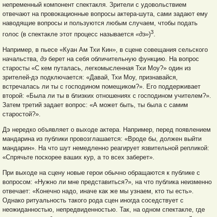
не
пременный компонент спектакля. Зрители с удовольствием
отвечают на провокационные вопросы актера-шута, сами задают ему
наводящие вопросы и пользуются любым случаем, чтобы подать
3
голос (в спектакле этот процесс называется
«дэ»
)
.
Например, в пьесе «Куан Ам Тхи Кин», в сцене совещания сельского
начальства,
дэ
берет на себя обличительную функцию. На вопрос
старосты «С кем путалась, легкомысленная Тхи Моу?» один из
зрителей-дэ подключается: «Давай, Тхи Моу, признавайся,
встречалась ли ты с господином помещиком?». Его поддерживает
второй: «Была ли ты в близких отношениях с господином учителем?».
Затем третий задает вопрос: «А может быть, ты была с самим
старостой?».
Дэ нередко объявляет о выходе актера. Например, перед появлением
мандарина из публики провозглашается: «Вроде бы, должен выйти
мандарин». На что шут немедленно реагирует язвительной репликой:
«Спрячьте поскорее ваших кур, а то всех заберет».
При выходе на сцену новые герои обычно обращаются к публике с
вопросом: «Нужно ли мне представиться?», на что публика неизменно
отвечает: «Конечно надо, иначе как же мы узнаем, кто ты есть».
Однако ритуальность такого рода сцен иногда соседствует с
неожиданностью, непредвиденностью. Так, на одном спектакле, где