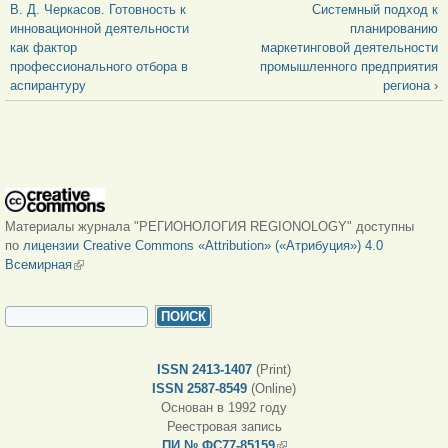
В. Д. Черкасов. Готовность к
Системный подход к
инновационной деятельности
планированию
как фактор
маркетинговой деятельности
профессионального отбора в
промышленного предприятия
аспирантуру
региона ›
Материалы журнала "РЕГИОНОЛОГИЯ REGIONOLOGY" доступны
по
лицензии Creative Commons «Attribution» («Атрибуция») 4.0
Всемирная
(внешняя ссылка)
ФОРМА ПОИСКА
Поиск
ISSN 2413-1407
(Print)
ISSN 2587-8549
(Online)
Основан в 1992 году
Реестровая запись
ПИ № ФС77-85159
(внешняя ссылка)