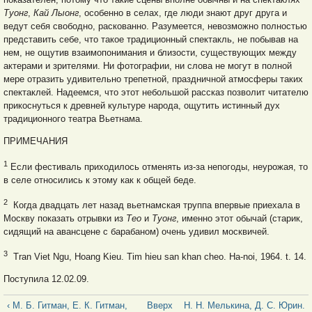
Туонг
,
Кай Лыонг
, особенно в селах, где люди знают друг друга и
ведут себя свободно, раскованно. Разумеется, невозможно полностью
представить себе, что такое традиционный спектакль, не побывав на
нем, не ощутив взаимопонимания и близости, существующих между
актерами и зрителями. Ни фотографии, ни слова не могут в полной
мере отразить удивительно трепетной, праздничной атмосферы таких
спектаклей. Надеемся, что этот небольшой рассказ позволит читателю
прикоснуться к древней культуре народа, ощутить истинный дух
традиционного театра Вьетнама.
ПРИМЕЧАНИЯ
1
Если фестиваль приходилось отменять из-за непогоды, неурожая, то
в селе относились к этому как к общей беде.
2
Когда двадцать лет назад вьетнамская труппа впервые приехала в
Москву показать отрывки из
Тео
и
Туонг
, именно этот обычай (старик,
сидящий на авансцене с барабаном) очень удивил москвичей.
3
Tran Viet Ngu, Hoang Kieu. Tim hieu san khan cheo. Ha-noi, 1964. t. 14.
Поступила 12.02.09.
‹ М. Б. Гитман, Е. К. Гитман,
Вверх
Н. Н. Мелькина, Д. С. Юрин.