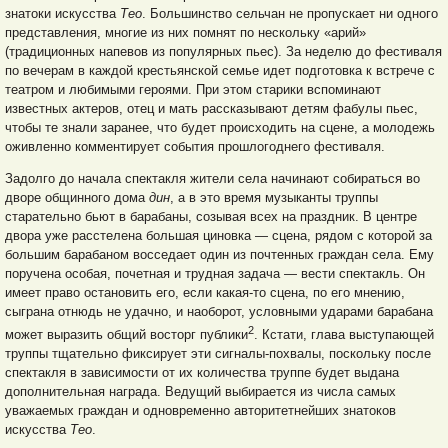
знатоки искусства
Тео
. Большинство сельчан не пропускает ни одного
представления, многие из них помнят по нескольку «арий»
(традиционных напевов из популярных пьес). За неделю до фестиваля
по вечерам в каждой крестьянской семье идет подготовка к встрече с
театром и любимыми героями. При этом старики вспоминают
известных актеров, отец и мать рассказывают детям фабулы пьес,
чтобы те знали заранее, что будет происходить на сцене, а молодежь
оживленно комментирует события прошлогоднего фестиваля.
Задолго до начала спектакля жители села начинают собираться во
дворе общинного дома
дин
, а в это время музыканты труппы
старательно бьют в барабаны, созывая всех на праздник. В центре
двора уже расстелена большая циновка — сцена, рядом с которой за
большим барабаном восседает один из почтенных граждан села. Ему
поручена особая, почетная и трудная задача — вести спектакль. Он
имеет право остановить его, если какая-то сцена, по его мнению,
сыграна отнюдь не удачно, и наоборот, условными ударами барабана
2
может выразить общий восторг публики
. Кстати, глава выступающей
труппы тщательно фиксирует эти сигналы-похвалы, поскольку после
спектакля в зависимости от их количества труппе будет выдана
дополнительная награда. Ведущий выбирается из числа самых
уважаемых граждан и одновременно авторитетнейших знатоков
искусства
Тео
.