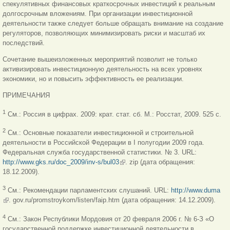
спекулятивных финансовых краткосрочных инвестиций к реальным
долгосрочным вложениям. При организации инвестиционной
деятельности также следует больше обращать внимание на создание
регуляторов, позволяющих минимизировать риски и масштаб их
последствий.
Сочетание вышеизложенных мероприятий позволит не только
активизировать инвестиционную деятельность на всех уровнях
экономики, но и повысить эффективность ее реализации.
ПРИМЕЧАНИЯ
1
См.: Россия в цифрах. 2009: крат. стат. сб. M.: Росстат, 2009. 525 с.
2
См.: Основные показатели инвестиционной и строительной
деятельности в Российской Федерации в I полугодии 2009 года.
Федеральная служба государственной статистики. № 3. URL:
http://www.gks.ru/doc_2009/inv-s/bul03
(внешняя ссылка)
. zip (дата обращения:
18.12.2009).
3
См.: Рекомендации парламентских слушаний. URL:
http://www.duma
(внешняя ссылка)
. gov.ru/promstroykom/listen/faip.htm (дата обращения: 14.12.2009).
4
См.: Закон Республики Мордовия от 20 февраля 2006 г. № 6-З «О
государственной поддержке инвестиционной деятельности в