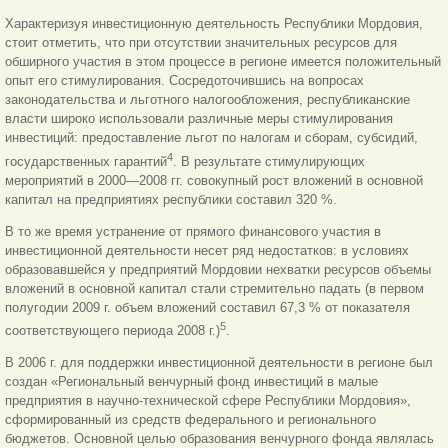
Характеризуя инвестиционную деятельность Республики Мордовия,
стоит отметить, что при отсутствии значительных ресурсов для
обширного участия в этом процессе в регионе имеется положительный
опыт его стимулирования. Сосредоточившись на вопросах
законодательства и льготного налогообложения, республиканские
власти широко использовали различные меры стимулирования
инвестиций: предоставление льгот по налогам и сборам, субсидий,
4
государственных гарантий
. В результате стимулирующих
мероприятий в 2000—2008 гг. совокупный рост вложений в основной
капитал на предприятиях республики составил 320 %.
В то же время устранение от прямого финансового участия в
инвестиционной деятельности несет ряд недостатков: в условиях
образовавшейся у предприятий Мордовии нехватки ресурсов объемы
вложений в основной капитал стали стремительно падать (в первом
полугодии 2009 г. объем вложений составил 67,3 % от показателя
5
соответствующего периода 2008 г.)
.
В 2006 г. для поддержки инвестиционной деятельности в регионе был
создан «Региональный венчурный фонд
инвестиций в малые
предприятия в научно-технической сфере Республики Мордовия»,
сформированный из средств федерального и регионального
бюджетов. Основной целью образования венчурного фонда являлась