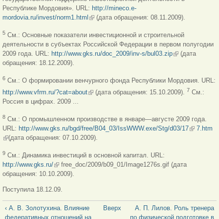
Республике Мордовия». URL:
http://mineco.e-
mordovia.ru/invest/norm1.html
(внешняя ссылка)
(дата
обращения: 08.11.2009).
5
См.: Основные показатели инвестиционной и строительной
деятельности в субъектах Российской Федерации в первом полугодии
2009 года. URL:
http://www.gks.ru/doc_2009/inv-s/bul03.zip
(внешняя
(дата
обращения: 18.12.2009).
ссылка)
6
См.: О формировании венчурного фонда Республики Мордовия. URL:
(внешняя ссылка)
7
http://www.vfrm.ru/?cat=about
(дата обращения: 15.10.2009).
См.:
Россия в цифрах. 2009 ...
8
См.: О промышленном производстве в январе—августе 2009 года.
URL:
http://www.gks.ru/bgd/free/B04_03/IssWWW.exe/Stg/d03/17
(внешняя
7.htm
(внешняя ссылка)
(дата
обращения: 07.10.2009).
ссылка)
9
См.: Динамика инвестиций в основной капитал. URL:
http://www.gks.ru/
(внешняя ссылка)
free_doc/2009/b09_01/Image1276s.gif (дата
обращения: 10.10.2009).
Поступила 18.12.09.
‹ А. В. Золотухина. Влияние
Вверх
А. П. Лилов. Роль тренера
федеративных отношений на
по физической подготовке в