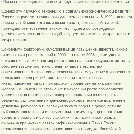
объема производимого продукта. Круг взаимозависимости замкнулся.
Однако эту пагубную тенденцию в социально-экономическом развитии
России на рубеже тысячелетий удалось переломить. В 1999 г. начался
период устойчивого экономического роста, показавший высокий
потенциал отечественной экономики. Подъем сопровождался
увеличением объема инвестиций, осуществляемых на макро-, мезо- и
микроуровнях.
Основными факторами, обусловившими повышение инвестиционной
активности и рост вложений в 2000 — начале 2008 г., выступали
сохранение высоких цен мирового рынка на энергоресурсы и металлы,
обеспечивавшие рост накоплений активов в экспортно-
ориентированных отраслях и производствах; улучшение финансового
положения предприятий; рост спроса на отечественные
инвестиционные товары при высоком уровне цен на аналогичные
импортные, нашедшие отражение в ускорении роста производства;
увеличение инвестиционных ресурсов населения за счет роста
реальных располагаемых денежных доходов; активное вовлечение
денежных ресурсов в инвестиции за счет падения доходности по
рублевым финансовым инструментам, стимулирующее вложение
средств в реальный сектор экономики частными инвесторами;
снижение процентных ставок рефинансирования Банка России;
формирование позитивного инвестиционного имиджа Российской