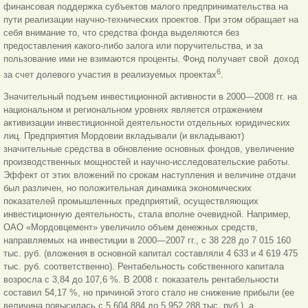
финансовая поддержка субъектов малого предпринимательства на
пути реализации научно-технических проектов. При этом обращает на
себя внимание то, что средства фонда выделяются без
предоставления какого-либо залога или поручительства, и за
пользование ими не взимаются проценты. Фонд получает свой доход
6
за счет долевого участия в реализуемых проектах
.
Значительный подъем инвестиционной активности в 2000—2008 гг. на
национальном и региональном уровнях является отражением
активизации инвестиционной деятельности отдельных юридических
лиц. Предприятия Мордовии вкладывали (и вкладывают)
значительные средства в обновление основных фондов, увеличение
производственных мощностей и научно-исследовательские работы.
Эффект от этих вложений по срокам наступления и величине отдачи
был различен, но положительная динамика экономических
показателей промышленных предприятий, осуществляющих
инвестиционную деятельность, стала вполне очевидной. Например,
ОАО «Мордовцемент» увеличило объем денежных средств,
направляемых на инвестиции в 2000—2007 гг., с 38 228 до 7 015 160
тыс. руб. (вложения в основной капитал составляли 4 633 и 4 619 475
тыс. руб. соответственно). Рентабельность собственного капитала
возросла с 3,84 до 107,6 %. В 2008 г. показатель рентабельности
составил 54,17 %, но причиной этого стало не снижение прибыли (ее
величина повысилась с 5 604 884 до 5 952 288 тыс. руб.), а