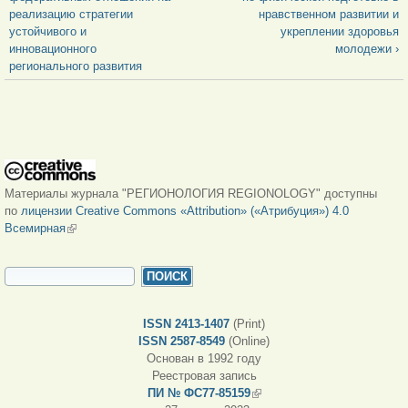
реализацию стратегии
нравственном развитии и
устойчивого и
укреплении здоровья
инновационного
молодежи ›
регионального развития
Материалы журнала "РЕГИОНОЛОГИЯ REGIONOLOGY" доступны
по
лицензии Creative Commons «Attribution» («Атрибуция») 4.0
Всемирная
(внешняя ссылка)
ФОРМА ПОИСКА
Поиск
ISSN 2413-1407
(Print)
ISSN 2587-8549
(Online)
Основан в 1992 году
Реестровая запись
ПИ № ФС77-85159
(внешняя ссылка)