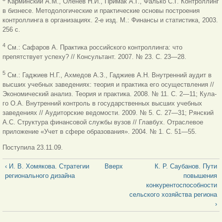
Карминский А.М., Оленев Н.И., Примак А.Г., Фалько С.Г. Контроллинг
в бизнесе. Методологические и практические основы построения
контроллинга в организациях. 2-е изд. М.: Финансы и статистика, 2003.
256 с.
4
См.: Сафаров А. Практика российского контроллинга: что
препятствует
успеху? // Консультант. 2007. № 23. С. 23—28.
5
См.: Гаджиев Н.Г., Ахмедов А.З., Гаджиев А.Н. Внутренний аудит в
высших учебных заведениях: теория и практика его осуществления //
Экономический анализ. Теория и практика. 2008. № 11. С. 2—11; Кула-
го О.А. Внутренний контроль в государственных высших учебных
заведениях // Аудиторские ведомости. 2009. № 5. С. 27—31; Рянский
А.С. Структура финансовой службы вузов // Главбух. Отраслевое
приложение «Учет в сфере образования». 2004. № 1. С. 51—55.
Поступила 23.11.09.
‹ И. В. Хомякова. Стратегии
Вверх
К. Р. Саубанов. Пути
регионального дизайна
повышения
конкурентоспособности
сельского хозяйства региона
›