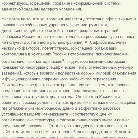
корректирующих
решений; создание информационной системы,
адекватной задачам целевого управления.
Несмотря на то, что контроллинг является достаточно эффективным и
широко востребованным управленческим инструментом в
деятельности субъектов хозяйствования различных отраслей
экономики России, в практике деятельности российских вузов он пока
не получил достаточного распространения. А. Сафаров выделяет
несколько факторов, препятствующих успешной организации
контроллинга в компаниях России: исторические, психологические,
4
организационные, методические
. Под историческими факторами
понимаются некоторые специфические черты отечественных учебных
заведений, которые возникли вследствие особых условий становления
и функционирования современного российского образования.
Психологические факторы, как правило, связаны с тем, что процесс
внедрения контроллинга достаточно продолжителен: в западных
компаниях на это уходит два-три года. Однако для России эти
ориентиры весьма условны, так как применимы только к организациям,
где отлажены бизнес-процессы, давно и эффективно работают
устоявшиеся модели менеджмента и соответствующие им
организационные структуры, а система финансового учета и бизнес
предприятий прозрачны. Тот факт, что внедрение этого новшества
займет длительное время и отвлечет большие средства из бюджета
организации, может увеличить срок внедрения в российских вузах.