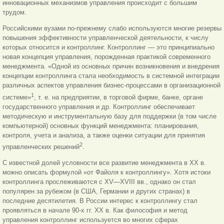
инновационных механизмов управления происходит с большим
трудом.
Российскими вузами по-прежнему слабо используются многие резервы
повышения эффективности управленческой деятельности, к числу
которых относится и контроллинг. Контроллинг — это принципиально
новая концепция управления, порожденная практикой современного
менеджмента. «Одной из основных причин возникновения и внедрения
концепции контроллинга стала необходимость в системной интеграции
различных аспектов управления бизнес-процессами в организационной
1
системе»
, т. е. на предприятии, в торговой фирме, банке, органе
государственного управления и др. Контроллинг обеспечивает
методическую и инструментальную базу для поддержки (в том числе
компьютерной) основных функций менеджмента: планирования,
контроля, учета и анализа, а также оценки ситуации для принятия
2
управленческих решений
.
С известной долей условности все развитие менеджмента в ХХ в.
можно описать формулой «от Файоля к контроллингу». Хотя истоки
контроллинга прослеживаются с XV—XVIII вв., однако он стал
популярен за рубежом (в США, Германии и других странах) в
последние десятилетия. В России интерес к контроллингу стал
проявляться в начале 90-х гг. ХХ в. Как философия и метод
управления контроллинг используется во многих сферах