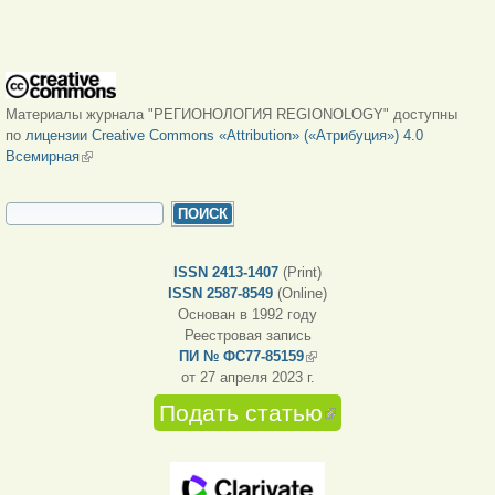
Материалы журнала "РЕГИОНОЛОГИЯ REGIONOLOGY" доступны
по
лицензии Creative Commons «Attribution» («Атрибуция») 4.0
Всемирная
(внешняя ссылка)
ФОРМА ПОИСКА
Поиск
ISSN 2413-1407
(Print)
ISSN 2587-8549
(Online)
Основан в 1992 году
Реестровая запись
ПИ № ФС77-85159
(внешняя ссылка)
от 27 апреля 2023 г.
Подать статью
(внешняя
ссылка)