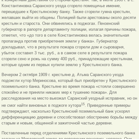
Константиновка Саранского уезда сгорело помещичье имение,
перешедшее к Крестьянскому банку. Также сгорели гумна крестьян,
желавших выйти из общины. Полицией были арестованы около десяти
крестьян и староста. Они обвинялись в поджогах. Пензенский
губернатор в рапорте департаменту полиции, излагая причины пожара,
отметил, что «до того в селе Константиновка велась значительная
пропаганда против приобретения земли у банка». Губернатор
докладывал, что в результате пожара сгорели дом и сыроварня,
убыток составил 3 тыс. руб., а в самом селе в
результате пожара
сгорели сено и рожь на сумму 400 руб., принадлежащие крестьянам,
которые одним из первых купили землю у Крестьянского банка.
Вечером 2 октября 1909 г. крестьяне д. Атьма Саранского уезда
подожгли хутор Мериносова, который был приобретен у Крестьянского
поземельного банка. Крестьяне во время пожара «стояли совершенно
спокойно и не приняли никаких мер к тушению пожара». Для
расследования на место выезжал Саранский уездный исправник, но он
15
не смог найти виновных в поджоге хутора
. Приведенные примеры
подтверждают, насколько Крестьянский поземельный банк ускорял
дифференциацию деревни и способствовал обострению борьбы между
старым и новым, общинной и зажиточной частью деревни.
Поставленные перед отделениями Крестьянского поземельного банка
задачи на Мордовской земле до революции решались неплохо. Они