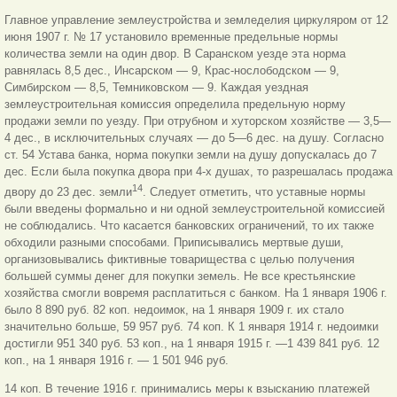
Главное управление землеустройства и земледелия циркуляром от 12
июня 1907 г. № 17 установило временные предельные нормы
количества земли на один двор. В Саранском уезде эта норма
равнялась 8,5 дес., Инсарском — 9, Крас-нослободском — 9,
Симбирском — 8,5, Темниковском — 9. Каждая уездная
землеустроительная комиссия определила предельную норму
продажи земли по уезду. При отрубном и хуторском хозяйстве — 3,5—
4 дес., в исключительных случаях — до 5—6 дес. на душу. Согласно
ст. 54 Устава банка, норма покупки земли на душу допускалась до 7
дес. Если была покупка двора при 4-х душах, то разрешалась продажа
14
двору до 23 дес. земли
. Следует отметить, что уставные нормы
были введены формально и ни одной землеустроительной комиссией
не соблюдались. Что касается банковских ограничений, то их также
обходили разными способами. Приписывались мертвые души,
организовывались фиктивные товарищества с целью получения
большей суммы денег для покупки земель. Не все крестьянские
хозяйства смогли вовремя расплатиться с банком. На 1 января 1906 г.
было 8 890 руб. 82 коп. недоимок, на 1 января 1909 г. их стало
значительно больше, 59 957 руб. 74 коп. К 1 января 1914 г. недоимки
достигли 951 340 руб. 53 коп., на 1 января 1915 г. —
1 439 841 руб. 12
коп., на 1 января 1916 г. — 1 501 946 руб.
14 коп. В течение 1916 г. принимались меры к взысканию платежей