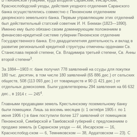
В Пензенской губернии, куда входили Саранский, Инсар-ский,
Краснослободский уезды, действия уездного отделения Саранского
банка осуществлялись совместно с Пензенским отделением
дворянского земельного банка. Первым управляющим этих отделений
был действительный статский советник И. Н. Бекман (1823—1890).
Именно ему было обязано своим доминирующим положением в
финансово-кредитной системе губернии Пензенское отделение
Государственного банка. Его двадцатилетняя деятельность и вклад в
развитие региональной кредитной структуры отмечены орденами Св.
Станислава первой степени, Св. Владимира третьей степени, Св. Анны
3
второй степени
.
За 1884—1903 гг. банк получил 778 заявлений на ссуды для покупки
180 тыс. десятин, в том числе 180 заявлений (65 886 дес.) от сельских
обществ, 508 (113 093 дес.) от товариществ и 90 (1 421 дес.) от
отдельных домохозяев. Были удовлетворены 294 заявления на 66 632
4
дес., в
1914 г. — 245
.
Главными продавцами земель Крестьянскому поземельному банку
были помещики. Лишь за восемь месяцев (с 1 октября 1905 г. по 1
июня 1906 г.) в банк поступили более 127 заявлений от помещиков
Пензенской, Симбирской и Тамбовской губерний с предложением о
продаже земель (в Саранском уезде — 44, Инсарском — 16,
Краснослобод-ском — 6, Темниковском — 38, Ардатовском — 23). С