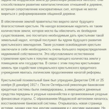
способствовали развитию капиталистических отношений в деревне,
встречая сопротивление консервативных сил, которые не могли
мириться с реформированием общинной деревни.
В обеспечении землей правительство видело залог будущего
благосостояния крестьян. Не находя возможным наделить их таким
количеством земли, которое могло бы обеспечить их безбедное
существование, оно посчитало необходимым дать крестьянам такой
земельный надел, который послужил бы ядром будущего развития
крестьянского земледелия. Такие условия освобождения крестьян
заключали в себе необходимость очень большого перераспределения
недвижимой собственности. Это обусловливало естественное
стремление крестьян к покупке недостающего количества земли у
помещиков или государства. В связи с этим покупка крестьянами
земель при содействии специального крестьянского кредитного
учреждения явилась логическим продолжением начатой реформы.
Крестьянский поземельный банк был упразднен Декретом СНК от 25
ноября (8 декабря) 1917 г. После Октябрьской революции банковские
кредитные системы были ликвидированы, а имеющиеся денежные
средства переданы в уездные казначейства и организованные уездные
финансовые отделы. С образованием Мордовской автономии началось
восстановление банковской системы. Открывалась новая страница
истории, однако уже под другим названием и с другими задачами. Но