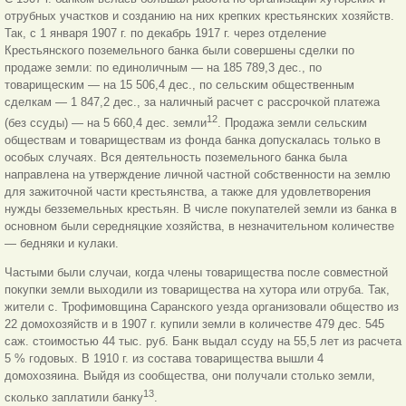
отрубных участков и созданию на них крепких крестьянских хозяйств.
Так, с 1 января 1907 г. по декабрь
1917 г. через отделение
Крестьянского поземельного банка были совершены сделки по
продаже земли: по единоличным — на 185 789,3 дес., по
товарищеским — на 15 506,4 дес., по сельским общественным
сделкам — 1 847,2 дес., за наличный расчет с рассрочкой платежа
12
(без ссуды) — на 5 660,4 дес. земли
. Продажа земли сельским
обществам и товариществам из фонда банка допускалась только в
особых случаях. Вся деятельность поземельного банка была
направлена на утверждение личной частной собственности на землю
для зажиточной части крестьянства, а также для удовлетворения
нужды безземельных крестьян. В числе покупателей земли из банка в
основном были середняцкие хозяйства, в незначительном количестве
— бедняки и кулаки.
Частыми были случаи, когда члены товарищества после совместной
покупки земли выходили из товарищества на хутора или отруба. Так,
жители с. Трофимовщина Саранского уезда организовали общество из
22 домохозяйств и в 1907 г. купили земли в количестве 479 дес. 545
саж. стоимостью 44 тыс. руб. Банк выдал ссуду на 55,5 лет из расчета
5 % годовых. В 1910 г. из состава товарищества вышли 4
домохозяина. Выйдя из сообщества, они получали столько земли,
13
сколько заплатили банку
.