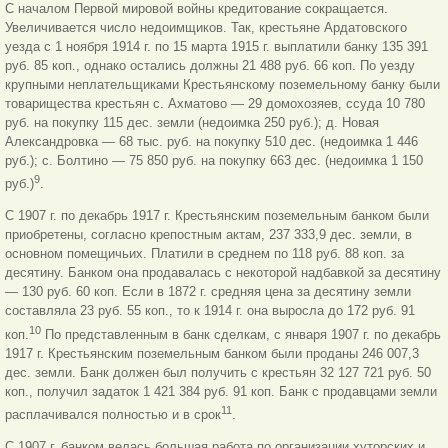
С началом Первой мировой войны кредитование сокращается.
Увеличивается число недоимщиков. Так, крестьяне Ардатовского
уезда с 1 ноября 1914 г. по 15 марта 1915 г. выплатили банку 135 391
руб. 85 коп., однако остались должны 21 488 руб. 66 коп. По уезду
крупными неплательщиками Крестьянскому поземельному банку были
товарищества крестьян с. Ахматово — 29 домохозяев, ссуда 10 780
руб. на покупку 115 дес. земли (недоимка 250 руб.); д. Новая
Александровка — 68 тыс. руб. на покупку 510 дес. (недоимка 1 446
руб.); с. Болтино — 75 850 руб. на покупку 663 дес. (недоимка 1 150
9
руб.)
.
С 1907 г. по декабрь 1917 г. Крестьянским поземельным банком были
приобретены, согласно крепостным актам, 237 333,9 дес. земли, в
основном помещичьих. Платили в среднем по 118 руб. 88 коп. за
десятину. Банком она продавалась с некоторой надбавкой за десятину
— 130 руб. 60 коп. Если в 1872 г. средняя цена за десятину земли
составляла 23 руб. 55 коп., то к 1914 г. она выросла до 172 руб. 91
10
коп.
По представленным в банк сделкам, с января 1907 г. по декабрь
1917 г. Крестьянским поземельным банком были проданы 246 007,3
дес. земли. Банк должен был получить с крестьян 32 127 721 руб. 50
коп., получил задаток 1 421 384 руб. 91 коп. Банк с продавцами земли
11
расплачивался полностью и в срок
.
С 1907 г. банком велась большая работа по организации хуторских и