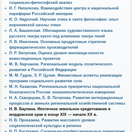
социально-философский анализ
И. Г. Напалкова. Взаимодействие центра и национальной
периферии Российской империи
И. О. Надточий. Научная этика в свете философии: опыт
воронежской школы этики
Л. А. Башинская. Обогащение художественного языка
русского театра кукол под влиянием театра теней
Л. В. Инюткина. Основные продуктовые стратегии
фармацевтических производителей
Л. Р. Батукова. Оценка уровня инноваци-онности
инвестиционных проектов
М. В. Кирчанов. Региональная модель политического
развития в Российской Федерации
М. М. Гудов, Э. Р. Цулая. Финансовые аспекты реализации
программ социального развития села
М. Н. Казакова. Региональные приоритеты национальной
безопасности России: внешнеполитическое измерение
Н. А. Скворцова, Е. В. Потапова. Развитие интеграционных
процессов в звеньях региональной хозяйственной системы
Н. В. Баулина. Ипотечное земельное кредитование в
мордовском крае в конце XIX — начале ХХ в.
Н. В. Проказина. Развитие массового уровня
социологической культуры в регионе
Н. П. Касаткина. Социально-профессиональные ориентации