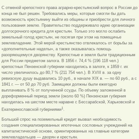
С отменой крепостного права аграрно-крестьянский вопрос в России до
конца не был решен. Требовались меры, которые смогли бы дать
возможность крестьянину выйти из общины и приобрести для личного
пользования землю. Правительство поддерживало идею организации
долгосрочного кредита для крестьян. Только это могло ослабить
земельный голод крестьян, не посягая при этом на помещичье
землевладение. Этой мерой крестьянство отвлекалось от борьбы за
«дополнительные наделы», а также оказывалась помощь
разоряющемуся дворянству. Крепостные и земля были традиционным
для России предметом залога. В 1856 г. 74,4 % (196 118 чел.)
крепостных Пензенской губернии находились в залоге, к 1859 г. их
число увеличилось до 80,7 % (211 754 чел.). В XVIII в. за одну
ревизскую душу выдавались 10 руб., в начале XIX в. — по 60 руб., а с
1841 г. — от 50 до 70 руб. Заемщики должны были ежегодно
выплачивать 8 % от полученной ссуды. По объему заложенной в
дореформенный период земли (около 60 %) Пензенская губерния
находилась на шестом месте наравне с Бессарабской, Харьковской и
1
Екатеринославской губерниями
.
Большой спрос на поземельный кредит вызвал необходимость
создания специализированных ипотечных сословных учреждений на
капиталистической основе, ориентированных на главные категории
землевладельцев — дворян и крестьян.