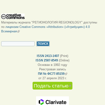
Материалы журнала "РЕГИОНОЛОГИЯ REGIONOLOGY" доступны
по
лицензии Creative Commons «Attribution» («Атрибуция») 4.0
Всемирная
(внешняя ссылка)
ФОРМА ПОИСКА
Поиск
ISSN 2413-1407
(Print)
ISSN 2587-8549
(Online)
Основан в 1992 году
Реестровая запись
ПИ № ФС77-85159
(внешняя ссылка)
от 27 апреля 2023 г.
Подать статью
(внешняя
ссылка)