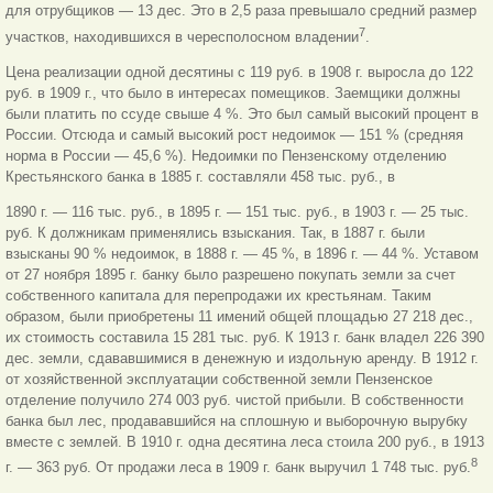
для отрубщиков — 13 дес. Это в 2,5 раза превышало средний размер
7
участков, находившихся в чересполосном владении
.
Цена реализации одной десятины с 119 руб. в 1908 г. выросла до 122
руб. в 1909 г., что было в интересах помещиков. Заемщики должны
были платить по ссуде свыше 4 %. Это был самый высокий процент в
России. Отсюда и самый высокий рост недоимок — 151 % (средняя
норма в России — 45,6 %). Недоимки по Пензенскому отделению
Крестьянского банка в 1885 г. составляли 458 тыс. руб., в
1890 г. — 116 тыс. руб., в 1895 г. — 151 тыс. руб., в 1903 г. — 25 тыс.
руб. К должникам применялись взыскания. Так, в 1887 г. были
взысканы 90 % недоимок, в 1888 г. — 45 %, в 1896 г. — 44 %. Уставом
от 27 ноября 1895 г. банку было разрешено покупать земли за счет
собственного капитала для перепродажи их крестьянам. Таким
образом, были приобретены 11 имений общей площадью 27 218 дес.,
их стоимость составила 15 281 тыс. руб. К 1913 г. банк владел 226 390
дес. земли, сдававшимися в денежную и издольную аренду. В 1912 г.
от хозяйственной эксплуатации собственной земли Пензенское
отделение получило 274 003 руб. чистой прибыли. В собственности
банка был лес, продававшийся на сплошную и выборочную вырубку
вместе с землей. В 1910 г. одна десятина леса стоила 200 руб., в 1913
8
г. — 363 руб. От продажи леса в 1909 г. банк выручил 1 748 тыс. руб.