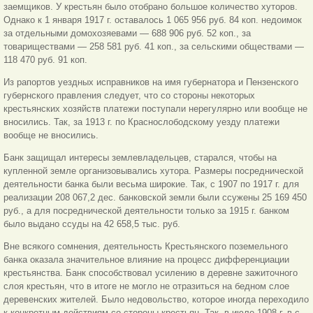
заемщиков. У крестьян было отобрано большое количество хуторов.
Однако к 1 января 1917 г. оставалось 1 065 956 руб. 84 коп. недоимок
за отдельными домохозяевами — 688 906 руб. 52 коп., за
товариществами — 258 581 руб. 41 коп., за сельскими обществами —
118 470 руб. 91 коп.
Из рапортов уездных исправников на имя губернатора и Пензенского
губернского правления следует, что со стороны некоторых
крестьянских хозяйств платежи поступали нерегулярно или вообще не
вносились. Так, за 1913 г. по Краснослободскому уезду платежи
вообще не вносились.
Банк защищал интересы землевладельцев, старался, чтобы на
купленной земле организовывались хутора. Размеры посреднической
деятельности банка были весьма широкие. Так, с 1907 по 1917 г. для
реализации 208 067,2 дес. банковской земли были ссужены 25 169 450
руб., а для посреднической деятельности только за 1915 г. банком
было выдано ссуды на 42 658,5 тыс. руб.
Вне всякого сомнения, деятельность Крестьянского поземельного
банка оказала значительное влияние на процесс дифференциации
крестьянства. Банк способствовал усилению в деревне зажиточного
слоя крестьян, что в итоге не могло не отразиться на бедном слое
деревенских жителей. Было недовольство, которое иногда переходило
к конкретным действиям со стороны крестьян. Так, в июле 1908 г. в с.