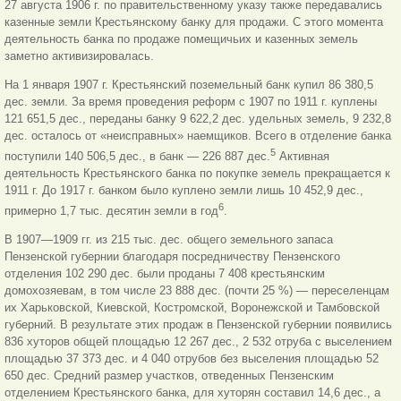
27 августа 1906 г. по правительственному указу также передавались
казенные земли Крестьянскому банку для продажи. С этого момента
деятельность банка по продаже помещичьих и казенных земель
заметно активизировалась.
На 1 января 1907 г. Крестьянский поземельный банк купил 86 380,5
дес. земли. За время проведения реформ с 1907 по 1911 г. куплены
121 651,5 дес., переданы банку
9 622,2 дес. удельных земель, 9 232,8
дес. осталось от «неисправных» наемщиков. Всего в отделение банка
5
поступили 140 506,5 дес., в банк — 226 887 дес.
Активная
деятельность Крестьянского банка по покупке земель прекращается к
1911 г. До 1917 г. банком было куплено земли лишь
10 452,9 дес.,
6
примерно 1,7 тыс. десятин земли в год
.
В 1907—1909 гг. из 215 тыс. дес. общего земельного запаса
Пензенской губернии благодаря посредничеству Пензенского
отделения 102 290 дес. были проданы 7 408 крестьянским
домохозяевам, в том числе 23 888 дес. (почти 25 %) — переселенцам
их Харьковской, Киевской, Костромской, Воронежской и Тамбовской
губерний. В результате этих продаж в Пензенской губернии появились
836 хуторов общей площадью 12 267 дес., 2 532 отруба с выселением
площадью 37 373 дес. и 4 040 отрубов без выселения площадью 52
650 дес. Средний размер участков, отведенных Пензенским
отделением Крестьянского банка, для хуторян составил 14,6 дес., а