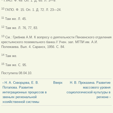
ГУАО. Ф. 49. Оп. 1. Д. 65. Л. 3—9.
10
ГАПО. Ф. 15. Оп. 1. Д. 72. Л. 23—24.
11
Там же. Л. 45.
12
Там же. Л. 76, 77, 83.
13
См.: Гребнев А.М. К вопросу о деятельности Пензенского отделения
крестьянского поземельного банка // Учен. зап. МГПИ им. А.И.
Полежаева.
Вып. 4. Саранск, 1956. С. 84.
14
Там же.
15
Там же. С. 95.
Поступила 08.04.10.
‹ Н. А. Скворцова, Е. В.
Вверх
Н. В. Проказина. Развитие
Потапова. Развитие
массового уровня
интеграционных процессов в
социологической культуры в
звеньях региональной
регионе ›
хозяйственной системы