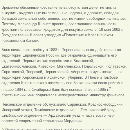
Временно обязанные крестьяне из-за отсутствия денег не могли
выкупить выделенные им земельные наделы, а дворяне, обладая
большой земельной собственностью, не имели свободных капиталов.
Поэтому Александр III внес проекты, облегчающие возможности
крестьян пользоваться кредитом для покупки земель. 18 мая 1882 г.
Государственный совет утвердил «Положение о Крестьянском
поземельном банке».
Банк начал свою работу в 1883 г. Первоначально он действовал на
территории Европейской России, где открылись одиннадцать его
отделений. Первые из них заработали в Волынской,
Екатеринославской, Киевской, Могилевской, Подольской, Полтавской,
Саратовской, Тверской, Черниговской губерниях, а чуть позже — на
территории Херсонской и Уфимской губерний. В Пензе и Тамбове
отделения Крестьянского поземельного банка начали свою работу в
2
январе 1884 г., в Симбирске банк был основан 3 июня 1885 г.
Крестьянский банк подчинялся непосредственно министру финансов.
Пензенское отделение обслуживало Саранский, Краснос-лободский,
Инсарский уезды, Тамбовское отделение — Тем-никовский уезд,
Симбирское отделение — Ардатовский уезд и часть восточных
волостей современной территории Мордовии.