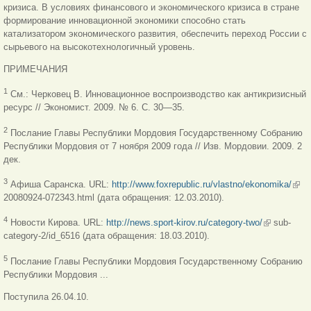
кризиса. В условиях финансового и экономического кризиса в стране
формирование инновационной экономики способно стать
катализатором экономического развития, обеспечить переход России с
сырьевого на высокотехнологичный уровень.
ПРИМЕЧАНИЯ
1
См.: Черковец В. Инновационное воспроизводство как антикризисный
ресурс // Экономист. 2009. № 6. С. 30—35.
2
Послание Главы Республики Мордовия Государственному Собранию
Республики Мордовия от 7 ноября 2009 года // Изв. Мордовии. 2009. 2
дек.
(вне
3
Афиша Саранска. URL:
http://www.foxrepublic.ru/vlastno/ekonomika/
ссыл
20080924-072343.html (дата обращения: 12.03.2010).
(внешняя
4
Новости Кирова. URL:
http://news.sport-kirov.ru/category-two/
sub-
ссылка)
category-2/id_6516 (дата обращения: 18.03.2010).
5
Послание Главы Республики Мордовия Государственному Собранию
Республики Мордовия ...
Поступила 26.04.10.