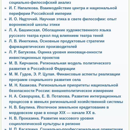
социально-философский анализ
И. Г. Напалкова. Взаимодействие центра и национальной
периферии Российской империи
И. О. Надточий. Научная этика в свете философии: опыт
воронежской школы этики
Л. А. Башинская. Обогащение художественного языка
русского театра кукол под влиянием театра теней
Л. В. Инюткина. Основные продуктовые стратегии
фармацевтических производителей
Л. Р. Батукова. Оценка уровня инноваци-онности
инвестиционных проектов
М. В. Кирчанов. Региональная модель политического
развития в Российской Федерации
М. М. Гудов, Э. Р. Цулая. Финансовые аспекты реализации
программ социального развития села
М. Н. Казакова. Региональные приоритеты национальной
безопасности России: внешнеполитическое измерение
Н. А. Скворцова, Е. В. Потапова. Развитие интеграционных
процессов в звеньях региональной хозяйственной системы
Н. В. Баулина. Ипотечное земельное кредитование в
мордовском крае в конце XIX — начале ХХ в.
Н. В. Проказина. Развитие массового уровня
социологической культуры в регионе
Н. П. Касаткина. Социально-профессиональные ориентации