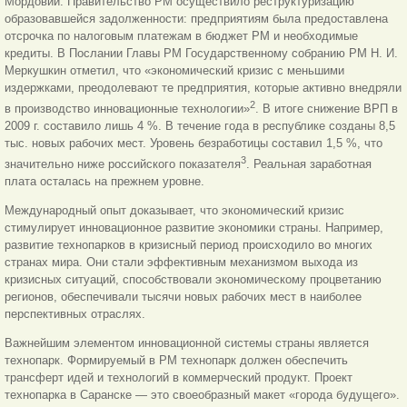
Мордовии. Правительство РМ осуществило реструктуризацию
образовавшейся задолженности: предприятиям была предоставлена
отсрочка по налоговым платежам в бюджет РМ и необходимые
кредиты. В Послании Главы РМ Государственному собранию РМ Н. И.
Меркушкин отметил, что «экономический кризис с меньшими
издержками, преодолевают те предприятия, которые активно внедряли
2
в производство инновационные технологии»
. В итоге снижение ВРП в
2009 г. составило лишь 4 %. В течение года в республике созданы 8,5
тыс. новых рабочих мест. Уровень безработицы составил 1,5 %, что
3
значительно ниже российского показателя
. Реальная заработная
плата осталась на прежнем уровне.
Международный опыт доказывает, что экономический кризис
стимулирует инновационное развитие экономики страны. Например,
развитие технопарков в кризисный период происходило во многих
странах мира. Они стали эффективным механизмом выхода из
кризисных ситуаций, способствовали экономическому процветанию
регионов, обеспечивали тысячи новых рабочих мест в наиболее
перспективных отраслях.
Важнейшим элементом инновационной системы страны является
технопарк. Формируемый в РМ технопарк должен обеспечить
трансферт идей и технологий в коммерческий продукт. Проект
технопарка в Саранске — это своеобразный макет «города будущего».