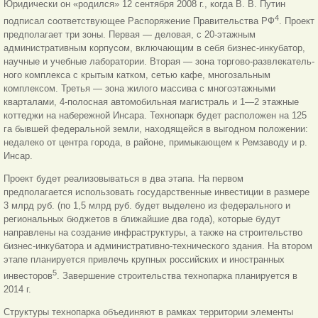
Юридически он «родился» 12 сентября 2008 г., когда В. В. Путин
4
подписал соответствующее Распоряжение Правительства РФ
. Проект
предполагает три зоны. Первая — деловая, с 20-этажным
административным корпусом, включающим в себя бизнес-инкубатор,
научные и учебные лаборатории. Вторая — зона торгово-развлекатель-
ного комплекса с крытым катком, сетью кафе, многозальным
комплексом. Третья — зона жилого массива с многоэтажными
кварталами, 4-полосная автомобильная магистраль и 1—2 этажные
коттеджи на набережной Инсара. Технопарк будет расположен на 125
га бывшей федеральной земли, находящейся в выгодном положении:
недалеко от центра города, в районе, примыкающем к Ремзаводу и р.
Инсар.
Проект будет реализовываться в два этапа. На первом
предполагается использовать государственные инвестиции в размере
3 млрд руб. (по 1,5 млрд руб. будет выделено из федерального и
региональных бюджетов в ближайшие два года), которые будут
направлены на создание инфраструктуры, а также на строительство
бизнес-инкубатора и административно-технического здания. На втором
этапе планируется привлечь крупных российских и иностранных
5
инвесторов
. Завершение строительства технопарка планируется в
2014 г.
Структуры технопарка объединяют в рамках территории элементы