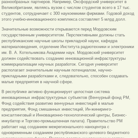
разнообразных партнеров. Например, Оксфордский университет в
Великобритании, являясь вузом с числом студентов всего в 17 тыс.
студентов, сотрудничает с 300 наукоемкими фирмами. Годовой доход
этого учебно-инновационного комплекса составляет 5 млрд долл.
Значительные возможности открываются перед Мордовским
государственным университетом. Перспективными должны стать
республиканские научные школы прикладной науки, кафедра
материаловедения, отделение Института радиотехники и электроники
им. В. А. Котельникова Академии наук. Мордовский университет
должен содействовать созданию инновационной инфраструктуры
коммерциализации научных разработок. Сегодня университет
располагает значительным научным потенциалом, научно-
прикладными разработками и, следовательно, способен создавать
малые предприятия в научной сфере.
В республике активно функционирует целостная система
инновационных инфраструктурных субъектов (Венчурный фонд РМ,
Фонд содействия развитию венчурных инвестиций в малые
предприятия, Фонд смешанных инвестиций, Ин-жиниринго-
консалтинговый и Инновационно-технологический центры, Бизнес-
инкубатор и Торгово-промышленная палата). Правительство РМ
работает над созданием межрегионального наноцентра с
одновременным созданием республиканского целевого бюджетного