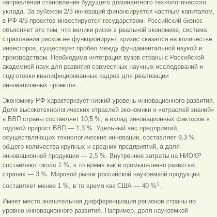
направления становления будущего доминантного технологического
уклада. За рубежом 2/3 инноваций финансируется частным капиталом,
в РФ 4/5 проектов инвестируется государством. Российский бизнес
объясняет это тем, что велики риски в реальной экономике, система
страхования рисков не функционирует, кризис сказался на количестве
инвесторов, существует пробел между фундаментальной наукой и
производством. Необходима интеграция вузов страны с Российской
академией наук для развития совместных научных исследований и
подготовки квалифицированных кадров для реализации
инновационных проектов.
Экономику РФ характеризует низкий уровень инновационного развития.
Доля высокотехнологических отраслей экономики и «отраслей знаний»
в ВВП страны составляет 10,5 %, а вклад инновационных факторов в
годовой прирост ВВП — 1,3 %. Удельный вес предприятий,
осуществляющих технологические инновации, составляет 9,3 %
общего количества крупных и средних предприятий, а доля
инновационной продукции — 2,5 %. Внутренние затраты на НИОКР
составляют около 1 %, в то время как в промыш-ленно развитых
странах — 3 %. Мировой рынок российской наукоемкой продукции
1
составляет менее 1 %, в то время как США — 40 %
.
Имеет место значительная дифференциация регионов страны по
уровню инновационного развития. Например, доля наукоемкой