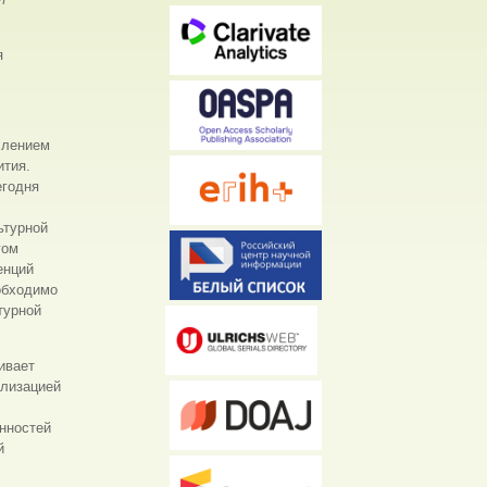
я
слением
ития.
егодня
ьтурной
гом
енций
еобходимо
турной
ивает
ализацией
енностей
й