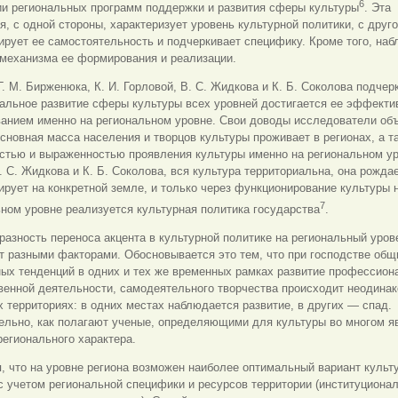
6
ии региональных программ поддержки и развития сферы культуры
. Эта
, с одной стороны, характеризует уровень культурной политики, с друг
ирует ее самостоятельность и подчеркивает специфику. Кроме того, на
 механизма ее формирования и реализации.
Г. М. Бирженюка, К. И. Горловой, В. С. Жидкова и К. Б. Соколова подчер
мальное развитие сферы культуры всех уровней достигается ее эффект
ванием именно на региональном уровне. Свои доводы исследователи об
основная масса населения и творцов культуры проживает в регионах, а т
стью и выраженностью проявления культуры именно на региональном ур
 С. Жидкова и К. Б. Соколова, вся культура территориальна, она рожда
рует на конкретной земле, и только через функционирование культуры 
7
ном уровне реализуется культурная политика государства
.
азность переноса акцента в культурной политике на региональный уров
 разными факторами. Обосновывается это тем, что при господстве общ
ых тенденций в одних и тех же временных рамках развитие профессион
енной деятельности, самодеятельного творчества происходит неодинак
 территориях: в одних местах наблюдается развитие, в других — спад.
ельно, как полагают ученые, определяющими для культуры во многом я
егионального характера.
, что на уровне региона возможен наиболее оптимальный вариант культ
с учетом региональной специфики и ресурсов территории (институциона