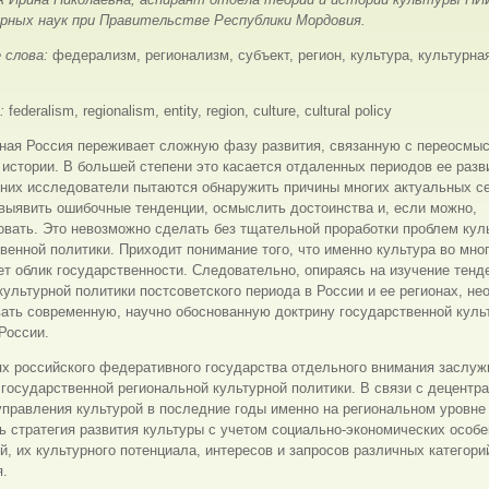
рных наук при Правительстве Республики Мордовия.
 слова:
федерализм, регионализм, субъект, регион, культура, культурна
s:
federalism, regionalism, entity, region, culture, cultural policy
ная Россия переживает сложную фазу развития, связанную с переосмы
 истории. В большей степени это касается отдаленных периодов ее разв
 них исследователи пытаются обнаружить причины многих актуальных с
выявить ошибочные тенденции, осмыслить достоинства и, если можно,
вать. Это невозможно сделать без тщательной проработки проблем кул
венной политики. Приходит понимание того, что именно культура во мно
т облик государственности. Следовательно, опираясь на изучение тенд
культурной политики постсоветского периода в России и ее регионах, н
ать современную, научно обоснованную доктрину государственной куль
России.
х российского федеративного государства отдельного внимания заслуж
государственной региональной культурной политики. В связи с децентр
правления культурой в последние годы именно на региональном уровне
 стратегия развития культуры с учетом социально-экономических особ
й, их культурного потенциала, интересов и запросов различных категори
я.