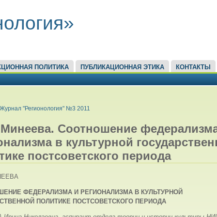
нология»
КЦИОННАЯ ПОЛИТИКА
ПУБЛИКАЦИОННАЯ ЭТИКА
КОНТАКТЫ
ЕСЬ
Журнал "Регионология" №3 2011
. Минеева. Соотношение федерализма
онализма в культурной государствен
тике постсоветского периода
НЕЕВА
ШЕНИЕ ФЕДЕРАЛИЗМА
И РЕГИОНАЛИЗМА В КУЛЬТУРНОЙ
СТВЕННОЙ ПОЛИТИКЕ ПОСТСОВЕТСКОГО ПЕРИОДА
Ирина Николаевна, аспирант отдела теории и истории культуры НИ