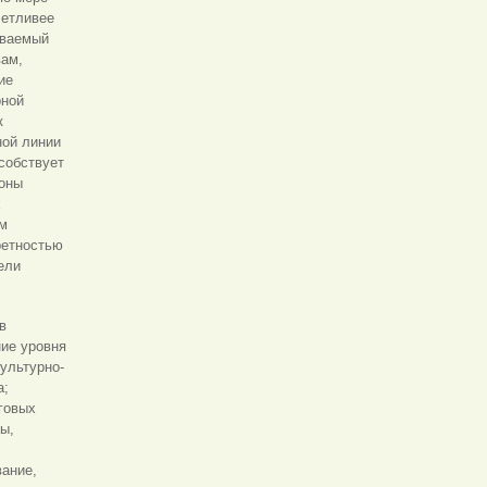
четливее
ываемый
вам,
ие
рной
к
ной линии
собствует
роны
х
ом
ретностью
ели
в
ние уровня
ультурно-
а;
говых
ы,
вание,