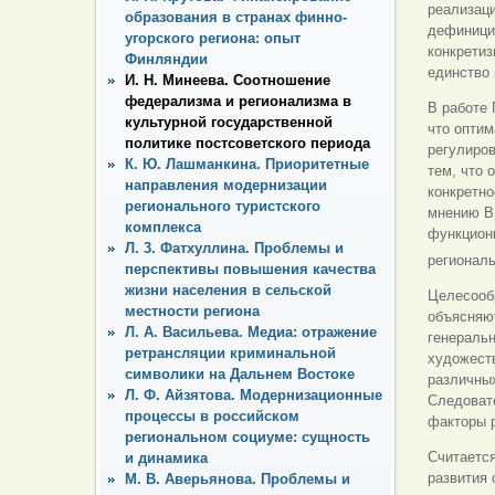
реализац
образования в странах финно-
дефиниция
угорского региона: опыт
конкретиз
Финляндии
единство
И. Н. Минеева. Соотношение
федерализма и регионализма в
В работе 
культурной государственной
что опти
политике постсоветского периода
регулиро
К. Ю. Лашманкина. Приоритетные
тем, что 
направления модернизации
конкретно
регионального туристского
мнению В.
комплекса
функциони
Л. 3. Фатхуллина. Проблемы и
региональ
перспективы повышения качества
жизни населения в сельской
Целесообр
местности региона
объясняют
Л. А. Васильева. Медиа: отражение
генеральн
ретрансляции криминальной
художеств
символики на Дальнем Востоке
различных
Л. Ф. Айзятова. Модернизационные
Следоват
процессы в российском
факторы р
региональном социуме: сущность
Считается
и динамика
развития 
М. В. Аверьянова. Проблемы и