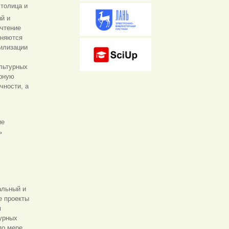
столица и
й и
чтение
сняются
билизации
льтурных
урную
чности, а
ие
ь
альный и
е проекты
м
турных
по мере