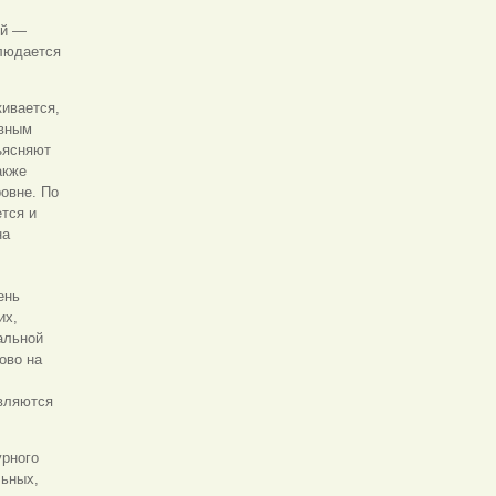
ой —
блюдается
кивается,
ивным
ъясняют
акже
овне. По
ется и
на
ень
их,
альной
ово на
вляются
урного
льных,