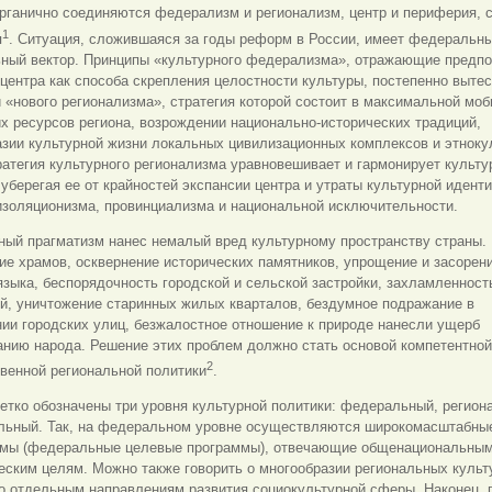
рганично соединяются федерализм и регионализм, центр и периферия, 
1
я
. Ситуация, сложившаяся за годы реформ в России, имеет федеральны
ьный вектор. Принципы «культурного федерализма», отражающие предпо
центра как способа скрепления целостности культуры, постепенно выте
 «нового регионализма», стратегия которой состоит в максимальной мо
х ресурсов региона, возрождении национально-исторических традиций,
азии культурной жизни локальных цивилизационных комплексов и этноку
ратегия культурного регионализма уравновешивает и гармонирует культ
 уберегая ее от крайностей экспансии центра и утраты культурной иденти
изоляционизма, провинциализма и национальной исключительности.
ный прагматизм нанес немалый вред культурному пространству страны.
е храмов, осквернение исторических памятников, упрощение и засорен
языка, беспорядочность городской и сельской застройки, захламленност
й, уничтожение старинных жилых кварталов, бездумное подражание в
ии городских улиц, безжалостное отношение к природе нанесли ущерб
анию народа. Решение этих проблем должно стать основой компетентной
2
венной региональной политики
.
етко обозначены три уровня культурной политики: федеральный, регион
льный. Так, на федеральном уровне осуществляются широкомасштабны
ммы (федеральные целевые программы), отвечающие общенациональны
еским целям. Можно также говорить о многообразии региональных куль
о отдельным направлениям развития социокультурной сферы. Наконец, 