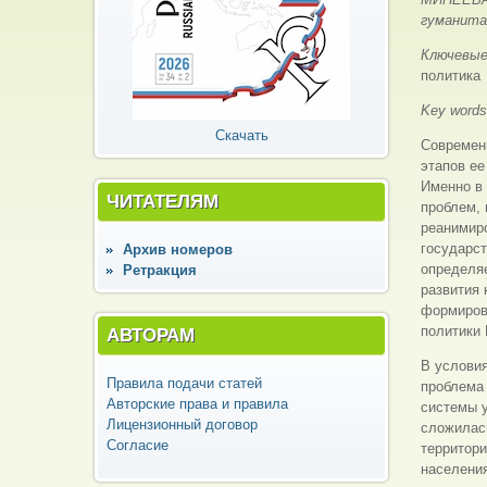
гуманита
Ключевые
политика
Key word
Скачать
Современ
этапов ее
Именно в
ЧИТАТЕЛЯМ
проблем, 
реанимиро
государст
Архив номеров
определяе
Ретракция
развития 
формиров
политики 
АВТОРАМ
В условия
Правила подачи статей
проблема 
Авторские права и правила
системы у
Лицензионный договор
сложилась
Согласие
территори
населени