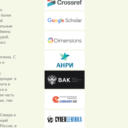
о-
 более
ой
нальным
обмена
урой,
ого
егиона. С
е и
и
денции: в
жета в
ся в
ая часть
ми, тем
 Севера и
енций
России, в