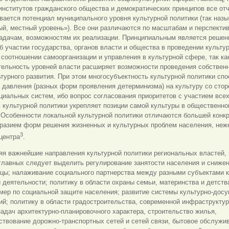
институтов гражданского общества и демократических принципов все от
ается потенциал муниципального уровня культурной политики (так наз
й, местный уровень»). Все они различаются по масштабам и перспекти
задачам, возможностям их реализации. Принципиальным является решен
б участии государства, органов власти и общества в проведении культу
 соотношении самоорганизации и управления в культурной сфере, так ка
тельность уровней власти расширяет возможности проведения собствен
турного развития. При этом многосубъектность культурной политики спо
 давления (разных форм проявления детерминизма) на культуру со сто
циальных систем, ибо вопрос согласования приоритетов с участием все
 культурной политики укрепляет позиции самой культуры в общественн
 Особенности локальной культурной политики отличаются большей конк
бразием форм решения жизненных и культурных проблем населения, неж
3
центра
.
я важнейшие направления культурной политики региональных властей, 
главных следует выделить регулирование занятости населения и сниже
цы; налаживание социального партнерства между разными субъектами к
 деятельности; политику в области охраны семьи, материнства и детств
мер по социальной защите населения; развитие системы культурно-досу
й; политику в области градостроительства, современной инфраструктур
адач архитектурно-планировочного характера, строительство жилья,
твование дорожно-транспортных сетей и сетей связи, бытовое обслужи