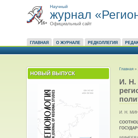
Научный
журнал «Регио
16+
Официальный сайт
ГЛАВНОЕ МЕНЮ
ГЛАВНАЯ
О ЖУРНАЛЕ
РЕДКОЛЛЕГИЯ
РЕДА
ВЫ ЗД
Главная
»
НОВЫЙ ВЫПУСК
И. Н
реги
поли
И. Н. МИ
СООТНО
ГОСУДАР
МИНЕЕВА 