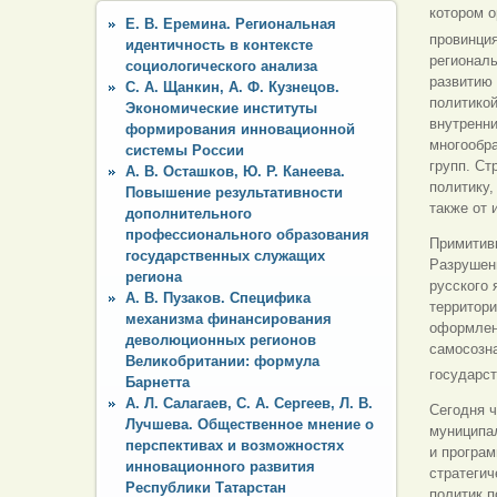
котором о
Е. В. Еремина. Региональная
провинци
идентичность в контексте
регионал
социологического анализа
развитию 
С. А. Щанкин, А. Ф. Кузнецов.
политикой
Экономические институты
внутренни
формирования инновационной
многообр
системы России
групп. Ст
А. В. Осташков, Ю. Р. Канеева.
политику,
Повышение результативности
также от 
дополнительного
профессионального образования
Примитив
государственных служащих
Разрушени
региона
русского 
А. В. Пузаков. Специфика
территори
механизма финансирования
оформлен
деволюционных регионов
самосозн
Великобритании: формула
государст
Барнетта
А. Л. Салагаев, С. А. Сергеев, Л. В.
Сегодня ч
Лучшева. Общественное мнение о
муниципа
перспективах и возможностях
и програ
инновационного развития
стратегич
Республики Татарстан
политик п