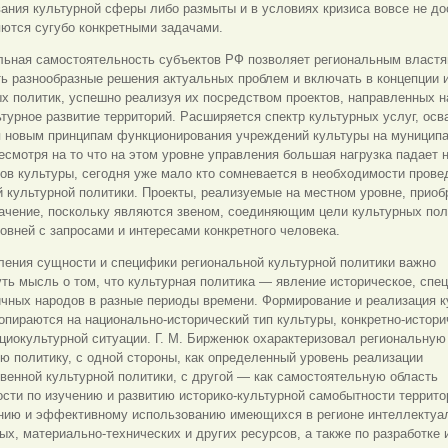
ания культурной сферы либо размыты и в условиях кризиса вовсе не до
ются сугубо конкретными задачами.
льная самостоятельность субъектов РФ позволяет региональным власт
ь разнообразные решения актуальных проблем и включать в концепции 
х политик, успешно реализуя их посредством проектов, направленных н
турное развитие территорий. Расширяется спектр культурных услуг, ос
я новым принципам функционирования учреждений культуры на муницип
есмотря на то что на этом уровне управления большая нагрузка падает 
в культуры, сегодня уже мало кто сомневается в необходимости прове
 культурной политики. Проекты, реализуемые на местном уровне, приоб
ачение, поскольку являются звеном, соединяющим цели культурных пол
овней с запросами и интересами конкретного человека.
ления сущности и специфики региональной культурной политики важно
ть мысль о том, что культурная политика — явление историческое, спе
чных народов в разные периоды времени. Формирование и реализация к
опираются на национально-исторический тип культуры, конкретно-истори
циокультурной ситуации. Г. М. Бирженюк охарактеризовал региональную
ю политику, с одной стороны, как определенный уровень реализации
венной культурной политики, с другой — как самостоятельную область
сти по изучению и развитию историко-культурной самобытности террито
нию и эффективному использованию имеющихся в регионе интеллектуа
х, материально-технических и других ресурсов, а также по разработке 