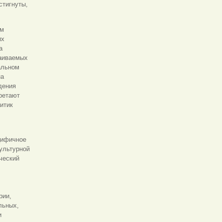
стигнуты,
ям
их
а
ваиваемых
альном
на
дения
ретают
итик
цифичное
ультурной
ческий
рии,
льных,
и