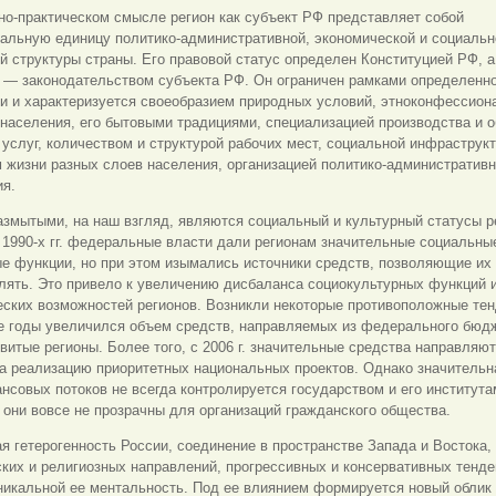
но-практическом смысле регион как субъект РФ представляет собой
иальную единицу политико-
административной, экономической и социальн
й структуры страны. Его правовой статус определен Конституцией РФ, а
о — законодательством субъекта РФ. Он ограничен рамками определенн
ии и характеризуется своеобразием природных условий, этноконфессио
населения, его бытовыми традициями, специализацией производства и 
 услуг, количеством и структурой рабочих мест, социальной инфраструкт
 жизни разных слоев населения, организацией политико-административн
ия.
змытыми, на наш взгляд, являются социальный и культурный статусы р
1990-х гг. федеральные власти дали регионам значительные социальны
е функции, но при этом изымались источники средств, позволяющие их
лять. Это привело к увеличению дисбаланса социокультурных функций 
ских возможностей регионов. Возникли некоторые противоположные тен
е годы увеличился объем средств, направляемых из федерального бюд
витые регионы. Более того, с 2006 г. значительные средства направляют
а реализацию приоритетных национальных проектов. Однако значительн
нсовых потоков не всегда контролируется государством и его института
 они вовсе не прозрачны для организаций гражданского общества.
я гетерогенность России, соединение в пространстве Запада и Востока,
ких и религиозных направлений, прогрессивных и консервативных тенд
икальной ее ментальность. Под ее влиянием формируется новый облик 