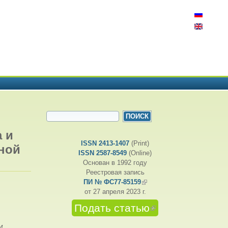
ФОРМА ПОИСКА
Поиск
 и
ISSN 2413-1407
(Print)
ной
ISSN 2587-8549
(Online)
Основан в 1992 году
Реестровая запись
ПИ № ФС77-85159
(внешняя ссылка)
от 27 апреля 2023 г.
Подать статью
(внешняя
ссылка)
И