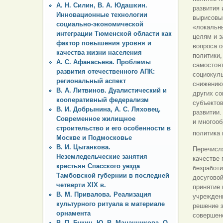
А. Н. Силин, В. А. Юдашкин.
развития 
Инновационные технологии
вырисовыв
социально-экономической
«локальны
интеграции Тюменской области как
целям и 
фактор повышения уровня и
вопроса о
качества жизни населения
политики,
А. С. Афанасьева. Проблемы
самостоя
развития отечественного АПК:
социокуль
региональный аспект
снижению
В. А. Литвинов. Дуалистический и
других со
кооперативный федерализм
субъектов
В. И. Добрынина, А. С. Ляховец.
развитии.
Современное жилищное
и многоо
строительство и его особенности в
политика 
Москве и Подмосковье
В. И. Цыганкова.
Перечисля
Неземледельческие занятия
качестве 
крестьян Спасского уезда
безработи
Тамбовской губернии в последней
досуговой
четверти XIX в.
принятие 
В. М. Привалова. Реализация
учреждени
культурного ритуала в материале
решение з
орнамента
совершенс
В. П. Букин, Ю. В. Мананникова, О.