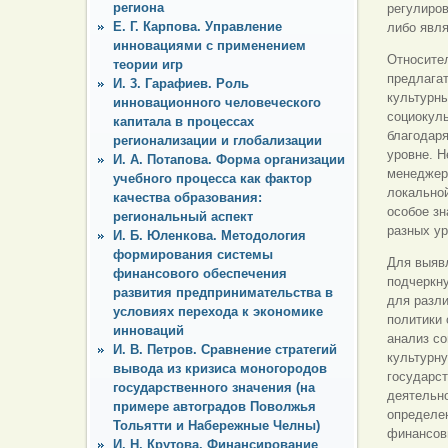
региона
регулиров
Е. Г. Карпова. Управление
либо явля
инновациями с применением
Относите
теории игр
предлагат
И. 3. Гарафиев. Роль
культурны
инновационного человеческого
социокуль
капитала в процессах
благодар
регионализации и глобализации
уровне. Н
И. А. Потапова. Форма организации
менеджеро
учебного процесса как фактор
локальной
качества образования:
особое зн
региональный аспект
разных ур
И. Б. Юленкова. Методология
формирования системы
Для выяв
финансового обеспечения
подчеркну
развития предпринимательства в
для разли
условиях перехода к экономике
политики 
инноваций
анализ со
И. В. Петров. Сравнение стратегий
культурну
вывода из кризиса моногородов
государст
государственного значения (на
деятельно
примере автоградов Поволжья
определе
Тольятти и Набережные Челны)
финансовы
И. Н. Крутова. Финансирование