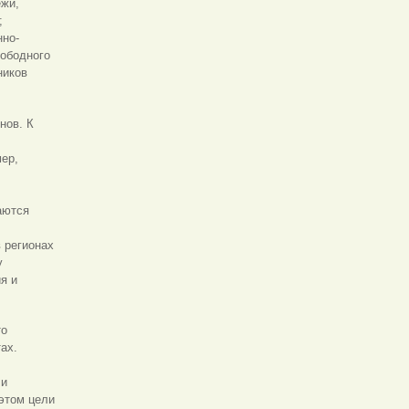
ежи,
;
нно-
вободного
ников
нов. К
ер,
аются
 регионах
у
я и
то
ах.
 и
этом цели