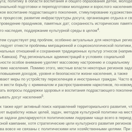
уга; политику в области воспитания и общего образования детей, молод
нальной подготовки и переподготовки молодежи и взрослого населения
ское воспитание подрастающего поколения, стимулирование художестве
х процессов; развитие инфраструктуры досуга; организацию отдыха и с
проведение праздников, памятных дат; сохранность исторических памят
4
го наследия, поддержание культурной среды в целом
.
тем существует ряд проблем, особенно актуальных для некоторых регио
ледует отнести проблемы миграционной и социоэкологической политики,
нальных отношений и сохранения традиционных культур этносов (наприм
 Кавказа). Ряд региональных администраций в условиях социальной
ьности особое внимание уделяет массовому настроению и социальному
вию населения. Помимо этого, местные власти некоторых регионов зад
повышения доходов, уровня и безопасности жизни населения, а также
вают меры по устройству переселенцев и иностранных граждан. Часто в
я вести борьбу с криминалом и распространением наркотиков, по-новом
ать вопросы поддержки здоровья и воспитания подрастающего поколени
5
ывать досуг населения
.
х также идет активный поиск направлений территориального развития, ч
ет выработку новых целей, задач, методов культурной политики на мест
ые задачи декларируются политическими лидерами чаще всего в период
ной кампании, хотя стратегические цели культурного развития регионов
ва вовсе не связаны с политическими или хозяйственными целями. При 