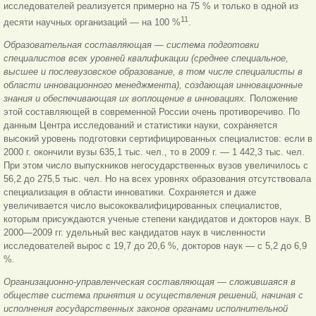
исследователей реализуется примерно на 75 % и только в одной из
11
десяти научных организаций — на 100 %
.
Образовательная составляющая — система подготовки
специалистов всех уровней квалификации (среднее специальное,
высшее и послевузовское образование, в том числе специалисты в
области инновационного менеджмента), создающая инновационные
знания и обеспечивающая их воплощение в инновациях.
Положение
этой составляющей в современной России очень противоречиво. По
данным Центра исследований и статистики науки, сохраняется
высокий уровень подготовки сертифицированных специалистов: если в
2000 г. окончили вузы 635,1 тыс. чел., то в 2009 г. — 1 442,3 тыс. чел.
При этом число выпускников негосударственных вузов увеличилось с
56,2 до 275,5 тыс. чел. Но на всех уровнях образования отсутствовала
специализация в области инноватики. Сохраняется и даже
увеличивается число высококвалифицированных специалистов,
которым присуждаются ученые степени кандидатов и докторов наук. В
2000—2009 гг. удельный вес кандидатов наук в численности
исследователей вырос с 19,7 до 20,6 %, докторов наук — с 5,2 до 6,9
%.
Организационно-управленческая составляющая — сложившаяся в
обществе система принятия и осуществления решений, начиная с
исполнения государственных законов органами исполнительной