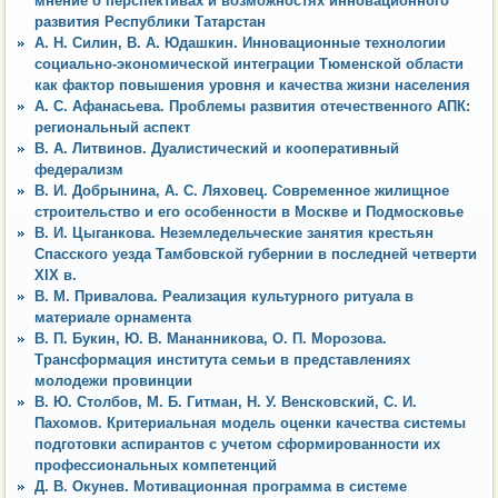
мнение о перспективах и возможностях инновационного
развития Республики Татарстан
А. Н. Силин, В. А. Юдашкин. Инновационные технологии
социально-экономической интеграции Тюменской области
как фактор повышения уровня и качества жизни населения
А. С. Афанасьева. Проблемы развития отечественного АПК:
региональный аспект
В. А. Литвинов. Дуалистический и кооперативный
федерализм
В. И. Добрынина, А. С. Ляховец. Современное жилищное
строительство и его особенности в Москве и Подмосковье
В. И. Цыганкова. Неземледельческие занятия крестьян
Спасского уезда Тамбовской губернии в последней четверти
XIX в.
В. М. Привалова. Реализация культурного ритуала в
материале орнамента
В. П. Букин, Ю. В. Мананникова, О. П. Морозова.
Трансформация института семьи в представлениях
молодежи провинции
В. Ю. Столбов, М. Б. Гитман, Н. У. Венсковский, С. И.
Пахомов. Критериальная модель оценки качества системы
подготовки аспирантов с учетом сформированности их
профессиональных компетенций
Д. В. Окунев. Мотивационная программа в системе