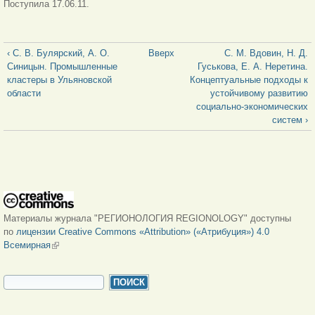
Поступила 17.06.11.
‹ С. В. Булярский, А. О.
Вверх
С. М. Вдовин, Н. Д.
Синицын. Промышленные
Гуськова, Е. А. Неретина.
кластеры в Ульяновской
Концептуальные подходы к
области
устойчивому развитию
социально-экономических
систем ›
Материалы журнала "РЕГИОНОЛОГИЯ REGIONOLOGY" доступны
по
лицензии Creative Commons «Attribution» («Атрибуция») 4.0
Всемирная
(внешняя ссылка)
ФОРМА ПОИСКА
Поиск