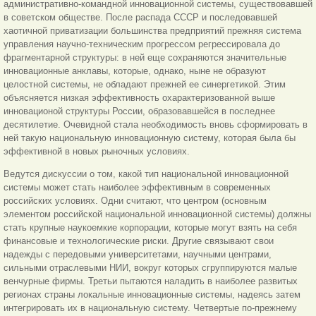
административно-командной инновационной системы, существовавшей
в советском обществе. После распада СССР и последовавшей
хаотичной приватизации большинства предприятий прежняя система
управления научно-техническим прогрессом регрессировала до
фрагментарной структуры: в ней еще сохраняются значительные
инновационные анклавы, которые, однако, ныне не образуют
целостной системы, не обладают прежней ее синергетикой. Этим
объясняется низкая эффективность охарактеризованной выше
инновационой структуры России, образовавшейся в последнее
десятилетие. Очевидной стала необходимость вновь сформировать в
ней такую национальную инновационную систему, которая была бы
эффективной в новых рыночных условиях.
Ведутся дискуссии о том, какой тип национальной инновационной
системы может стать наиболее эффективным в современных
российских условиях. Одни считают, что центром (основным
элементом российской национальной инновационной системы) должны
стать крупные наукоемкие корпорации, которые могут взять на себя
финансовые и технологические риски. Другие связывают свои
надежды с передовыми университетами, научными центрами,
сильными отраслевыми НИИ, вокруг которых сгруппируются малые
венчурные фирмы. Третьи пытаются наладить в наиболее развитых
регионах страны локальные инновационные системы, надеясь затем
интегрировать их в национальную систему. Четвертые по-прежнему