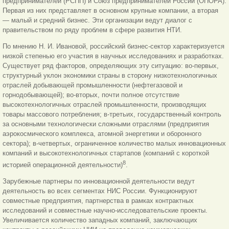
предпринимателей (РСПП) и Союз предпринимателей России (ОПОРА).
Первая из них представляет в основном крупные компании, а вторая
— малый и средний бизнес. Эти организации ведут диалог с
правительством по ряду проблем в сфере развития НТИ.
По мнению Н. И. Ивановой, российский бизнес-сектор характеризуется
низкой степенью его участия в научных исследованиях и разработках.
Существует ряд факторов, определяющих эту ситуацию: во-первых,
структурный уклон экономики страны в сторону низкотехнологичных
отраслей добывающей промышленности (нефтегазовой и
горнодобывающей); во-вторых, почти полное отсутствие
высокотехнологичных отраслей промышленности, производящих
товары массового потребления; в-третьих, государственный контроль
за основными технологически сложными отраслями (предприятия
аэрокосмического комплекса, атомной энергетики и оборонного
сектора); в-четвертых, ограниченное количество малых инновационных
компаний и высокотехнологичных стартапов (компаний с короткой
8
историей операционной деятельности)
.
Зарубежные партнеры по инновационной деятельности ведут
деятельность во всех сегментах НИС России. Функционируют
совместные предприятия, партнерства в рамках контрактных
исследований и совместные научно-исследовательские проекты.
Увеличивается количество западных компаний, заключающих