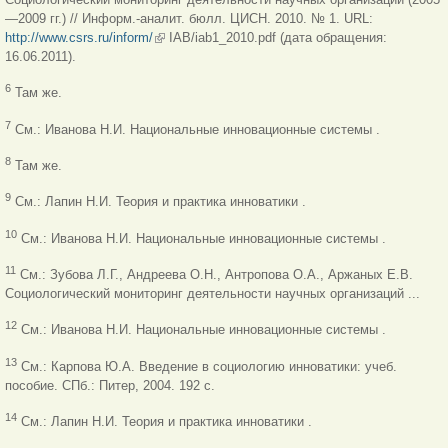
—2009 гг.) // Информ.-аналит. бюлл. ЦИСН. 2010. № 1. URL:
http://www.csrs.ru/inform/
(внешняя ссылка)
IAB/iab1_2010.pdf (дата обращения:
16.06.2011).
6
Там же.
7
См.: Иванова Н.И. Национальные инновационные системы .
8
Там же.
9
См.: Лапин Н.И. Теория и практика инноватики .
10
См.: Иванова Н.И. Национальные инновационные системы .
11
См.: Зубова Л.Г., Андреева О.Н., Антропова О.А., Аржаных Е.В.
Социологический мониторинг деятельности научных организаций ...
12
См.: Иванова Н.И. Национальные инновационные системы .
13
См.: Карпова Ю.А. Введение в социологию инноватики: учеб.
пособие.
СПб.: Питер, 2004. 192 с.
14
См.: Лапин Н.И. Теория и практика инноватики .