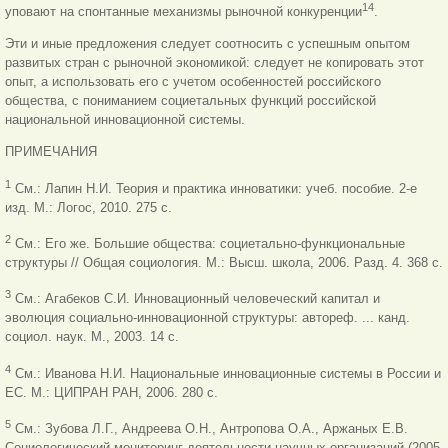
14
уповают на спонтанные механизмы рыночной конкуренции
.
Эти и иные предложения следует соотносить с успешным опытом
развитых стран с рыночной экономикой: следует не копировать этот
опыт, а использовать его с учетом особенностей российского
общества, с пониманием социетальных функций российской
национальной инновационной системы.
ПРИМЕЧАНИЯ
1
См.: Лапин Н.И. Теория и практика инноватики: учеб. пособие. 2-е
изд. М.: Логос, 2010. 275 с.
2
См.: Его же. Большие общества: социетально-функциональные
структуры // Общая социология. М.: Высш. школа, 2006. Разд. 4. 368 с.
3
См.: Агабеков С.И. Инновационный человеческий капитал и
эволюция социально-инновационной структуры: автореф. ... канд.
социол. наук. М.,
2003. 14 с.
4
См.: Иванова Н.И. Национальные инновационные системы в России и
ЕС. М.: ЦИПРАН РАН, 2006. 280 с.
5
См.: Зубова Л.Г., Андреева О.Н., Антропова О.А., Аржаных Е.В.
Социологический мониторинг деятельности научных организаций (2005