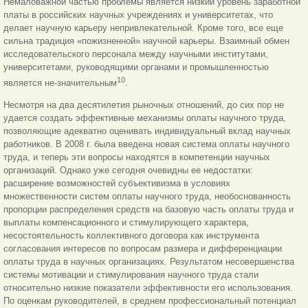
Немаловажной частью проблемы является низкий уровень заработной
платы в российских научных учреждениях и университетах, что
делает научную карьеру непривлекательной. Кроме того, все еще
сильна традиция «пожизненной» научной карьеры. Взаимный обмен
исследовательского персонала между научными институтами,
университетами, руководящими органами и промышленностью
10
является не-значительным
.
Несмотря на два десятилетия рыночных отношений, до сих пор не
удается создать эффективные механизмы оплаты научного труда,
позволяющие адекватно оценивать индивидуальный вклад научных
работников. В 2008 г. была введена новая система оплаты научного
труда, и теперь эти вопросы находятся в компетенции научных
организаций. Однако уже сегодня очевидны ее недостатки:
расширение возможностей субъективизма в условиях
множественности систем оплаты научного труда, необоснованность
пропорции распределения средств на базовую часть оплаты труда и
выплаты компенсационного и стимулирующего характера,
несостоятельность коллективного договора как инструмента
согласования интересов по вопросам размера и дифференциации
оплаты труда в научных организациях. Результатом несовершенства
системы мотивации и стимулирования научного труда стали
относительно низкие показатели эффективности его использования.
По оценкам руководителей, в среднем профессиональный потенциал