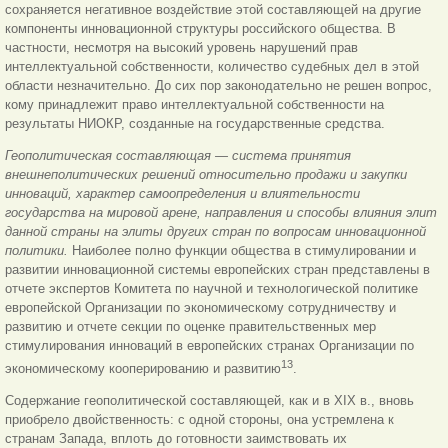
сохраняется негативное воздействие этой составляющей на другие
компоненты инновационной структуры российского общества. В
частности, несмотря на высокий уровень нарушений прав
интеллектуальной собственности, количество судебных дел в этой
области незначительно. До сих пор законодательно не решен вопрос,
кому принадлежит право интеллектуальной собственности на
результаты НИОКР, созданные на государственные средства.
Геополитическая составляющая — система принятия
внешнеполитических решений относительно продажи и закупки
инноваций, характер самоопределения и влиятельности
государства на мировой арене, направления и способы влияния элит
данной страны на элиты других стран по вопросам инновационной
политики.
Наиболее полно функции общества в стимулировании и
развитии инновационной системы европейских стран представлены в
отчете экспертов Комитета по научной и технологической политике
европейской Организации по экономическому сотрудничеству и
развитию и отчете секции по оценке правительственных мер
стимулирования инноваций в европейских странах Организации по
13
экономическому кооперированию и развитию
.
Содержание геополитической составляющей, как и в XIX в., вновь
приобрело двойственность: с одной стороны, она устремлена к
странам Запада, вплоть до готовности заимствовать их