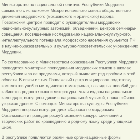
Министерство по национальной политике Республики Мордовия
совместно с исполкомом Межрегионального совета общественного
движения мордовского (мокшанского и эрзянского) народа,
Поволжским центром проводит с руководителями мордовских
национально-культурных автономий, объединений, центров семинары-
совещания, посвященные исследованию национально-культурного,
интеллектуального потенциала мордовского населения субъектов РФ
в научно-образовательных и культурно-просветительских учреждениях
Мордовии.
По согласованию с Министерством образования Республики Мордовия
проводится мониторинг преподавания мордовских языков в школах
республики и за ее пределами, который выявляет ряд проблем в этой
области. В связи с этим Поволжский центр инициировал подготовку
комплектов учебно-методического материала, наглядных пособий для
кабинетов родного языка и литературы. Были изданы национальные
календари, выпущены диски с национальной музыкой, плакат «Финно-
угорское древо». С помощью Министерства культуры Республики
Мордовия впервые выпущен диск «Караоке по-мордовски».
Организован и проведен республиканский конкурс сочинений и
творческих работ по краеведению и родному языку среди учащихся
школ.
В республике появляются различные организационные формы