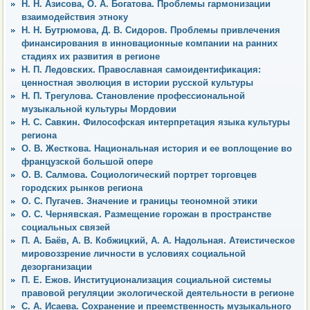
Н. Н. Азисова, О. А. Богатова. Проблемы гармонизации
взаимодействия этноку
Н. Н. Бутрюмова, Д. В. Сидоров. Проблемы привлечения
финансирования в инновационные компании на ранних
стадиях их развития в регионе
Н. П. Ледовских. Православная самоидентификация:
ценностная эволюция в истории русской культуры
Н. П. Трегулова. Становление профессиональной
музыкальной культуры Мордовии
Н. С. Савкин. Философская интерпретация языка культуры
региона
О. В. Жесткова. Национальная история и ее воплощение во
французской большой опере
О. В. Салмова. Социологический портрет торговцев
городских рынков региона
О. С. Пугачев. Значение и границы теономной этики
О. С. Чернявская. Размещение горожан в пространстве
социальных связей
П. А. Баёв, А. В. Кобжицкий, А. А. Надольная. Атеистическое
мировоззрение личности в условиях социальной
дезорганизации
П. Е. Ежов. Институционализация социальной системы
правовой регуляции экологической деятельности в регионе
С. А. Исаева. Сохранение и преемственность музыкального