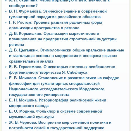
А. П. Скрипник. Через моральную ответственность к
свободе воли?
В. П. Фурманова. Этическое знание в современной
гуманитарной парадигме российского общества
Г. Р. Ростом. Уровень развития различных форм
организации пространства в регионе
Д. В. Кормишкин. Организация маркетингового
планирования на предприятии строительной индустрии
региона
Д. В. Цыганкин. Этимологически общие уральские именные
и глагольные основы в мордовских и ненецком языках:
сравнительный анализ
Е. В. Герасимова. О некоторых стилевых особенностях
фортепианного творчества Я. Сибелиуса
Е. В. Мочалов. Становление и развитие этики на кафедре
философии для гуманитарных специальностей
Национального исследовательского Мордовского
государственного университета
Е. Н. Мокшина. Историография религиозной жизни
мордовского народа
Е. О. Модина. Фольклор в системе современной
музыкальной культуры
Ж. В. Чернова. Восприятие мер семейной политики и
потребности семей в государственной поддержке