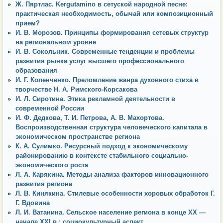
Ж. Пяртлас. Kergutamino в сетуской народной песне:
практическая необходимость, обычай или композиционный
прием?
И. В. Морозов. Принципы формирования сетевых структур
на региональном уровне
И. В. Сокольник. Современные тенденции и проблемы
развития рынка услуг высшего профессионального
образования
И. Г. Коленченко. Преломление жанра духовного стиха в
творчестве Н. А. Римского-Корсакова
И. Л. Сиротина. Этика рекламной деятельности в
современной России
И. Ф. Дедкова, Т. И. Петрова, А. В. Махортова.
Воспроизводственная структура человеческого капитала в
экономическом пространстве региона
К. А. Сулимко. Ресурсный подход к экономическому
районированию в контексте стабильного социально-
экономического роста
Л. А. Карякина. Методы анализа факторов инновационного
развития региона
Л. В. Кинякина. Стилевые особенности хоровых обработок Г.
Г. Вдовина
Л. И. Ватанина. Сельское население региона в конце XX —
начале XXI в.: социокультурный аспект