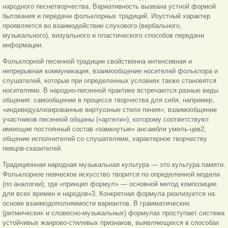
народного песнетворчества. Вариативность вызвана устной формой
бытования и передачи фольклорных традиций. Изустный характер
проявляется во взаимодействии слухового (вербального,
музыкального), визуального и пластического способов передачи
информации.
Фольклорной песенной традиции свойственна интенсивная и
непрерывная коммуникация, взаимообщение носителей фольклора и
слушателей, которые при определенных условиях также становятся
носителями. В народно-песенной практике встречаются разные виды
общения: самообщение в процессе творчества для себя, например,
«индивидуализированные виртуозные стили пения»; взаимообщение
участников песенной общины («артели»), которому соответствуют
имеющие постоянный состав «замкнутые» ансамбли умель-цев2;
общение исполнителей со слушателями, характерное творчеству
певцов-сказителей.
Традиционная народная музыкальная культура — это культура памяти.
Фольклорное певческое искусство творится по определенной модели
(по аналогии), где «принцип формул» — основной метод композиции.
для всех времен и народов»3. Конкретная формула реализуется на
основе взаимодополняемости вариантов. В грамматических
(ритмических и словесно-музыкальных) формулах проступает система
устойчивых жанрово-стилевых признаков, выявляющихся в способах