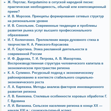
Ж. Пяртлас. Kergutamino в сетуской народной песне:
практическая необходимость, обычай или композиционный
прием?
И. В. Морозов. Принципы формирования сетевых структур
на региональном уровне
И. В. Сокольник. Современные тенденции и проблемы
развития рынка услуг высшего профессионального
образования
И. Г. Коленченко. Преломление жанра духовного стиха в
творчестве Н. А. Римского-Корсакова
И. Л. Сиротина. Этика рекламной деятельности в
современной России
И. Ф. Дедкова, Т. И. Петрова, А. В. Махортова.
Воспроизводственная структура человеческого капитала в
экономическом пространстве региона
К. А. Сулимко. Ресурсный подход к экономическому
районированию в контексте стабильного социально-
экономического роста
Л. А. Карякина. Методы анализа факторов инновационного
развития региона
Л. В. Кинякина. Стилевые особенности хоровых обработок Г.
Г. Вдовина
Л. И. Ватанина. Сельское население региона в конце XX —
начале XXI в.: социокультурный аспект