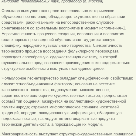
кандидат педагогических наук, профессор (г. Москва)
Фольклор выступает как целостное социально-историческое
обусловленное явление, обладающее «художественно-образными
средствами, рассчитанными на непосредственное слуховое
сочетающееся со зрительным восприятие в момент исполнения»1.
Нерасчлененность процессов создания, исполнения и восприятия
фольклорных произведений обусловливает художественную
специфику народного музыкального творчества. Синкретичность
творческого процесса воссоздания фольклорного первообраза
порождает своеобразную художественную систему, в которой
функциональное предназначение произведения и его содержательно-
структурные особенности выступают как единое целое.
Фольклорное песнетворчество обладает специфическими свойствами:
служит этнообъединяющим фактором; основано на эстетике
канонического тождества; подразумевает множественное,
вероятностное воплощение художественных текстов; предполагает
особый тип общения; базируется на коллективной художественной
памяти народа; отражает мифологическое сознание носителей
традиций; передает закодированную информацию, обладающую
недосказанностью; наследует не многовариантные продукты
творческой деятельности, а порождающие их модели.
Многовариантность выступает структурно-художественным принципом