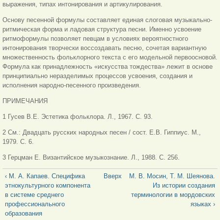
выражения, типах интонирования и артикулирования.
Основу песенной формулы составляет единая слоговая музыкально-
ритмическая форма и ладовая структура песни. Именно усвоение
ритмоформулы позволяет певцам в условиях вероятностного
интонирования творчески воссоздавать песню, сочетая вариантную
множественность фольклорного текста с его модельной первоосновой.
Формула как принадлежность «искусства тождества» лежит в основе
принципиально неразделимых процессов усвоения, создания и
исполнения народно-песенного произведения.
ПРИМЕЧАНИЯ
1 Гусев В.Е. Эстетика фольклора. Л., 1967. С. 93.
2 См.: Двадцать русских народных песен / сост. Е.В. Гиппиус. М.,
1979. С. 6.
3 Герцман Е. Византийское музыкознание. Л., 1988. С. 256.
‹ М. А. Капаев. Специфика
Вверх
М. В. Мосин, Т. М. Шеянова.
этнокультурного компонента
Из истории создания
в системе среднего
терминологии в мордовских
профессионального
языках ›
образования