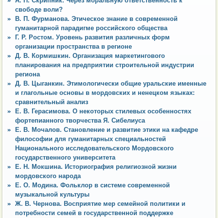
А. П. Скрипник. Через моральную ответственность к
свободе воли?
В. П. Фурманова. Этическое знание в современной
гуманитарной парадигме российского общества
Г. Р. Ростом. Уровень развития различных форм
организации пространства в регионе
Д. В. Кормишкин. Организация маркетингового
планирования на предприятии строительной индустрии
региона
Д. В. Цыганкин. Этимологически общие уральские именные
и глагольные основы в мордовских и ненецком языках:
сравнительный анализ
Е. В. Герасимова. О некоторых стилевых особенностях
фортепианного творчества Я. Сибелиуса
Е. В. Мочалов. Становление и развитие этики на кафедре
философии для гуманитарных специальностей
Национального исследовательского Мордовского
государственного университета
Е. Н. Мокшина. Историография религиозной жизни
мордовского народа
Е. О. Модина. Фольклор в системе современной
музыкальной культуры
Ж. В. Чернова. Восприятие мер семейной политики и
потребности семей в государственной поддержке