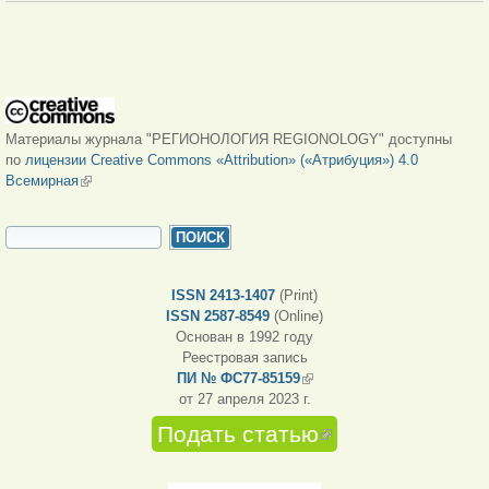
Материалы журнала "РЕГИОНОЛОГИЯ REGIONOLOGY" доступны
по
лицензии Creative Commons «Attribution» («Атрибуция») 4.0
Всемирная
(внешняя ссылка)
ФОРМА ПОИСКА
Поиск
ISSN 2413-1407
(Print)
ISSN 2587-8549
(Online)
Основан в 1992 году
Реестровая запись
ПИ № ФС77-85159
(внешняя ссылка)
от 27 апреля 2023 г.
Подать статью
(внешняя
ссылка)