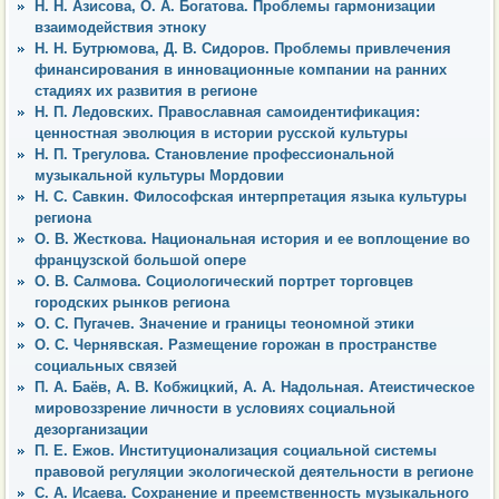
Н. Н. Азисова, О. А. Богатова. Проблемы гармонизации
взаимодействия этноку
Н. Н. Бутрюмова, Д. В. Сидоров. Проблемы привлечения
финансирования в инновационные компании на ранних
стадиях их развития в регионе
Н. П. Ледовских. Православная самоидентификация:
ценностная эволюция в истории русской культуры
Н. П. Трегулова. Становление профессиональной
музыкальной культуры Мордовии
Н. С. Савкин. Философская интерпретация языка культуры
региона
О. В. Жесткова. Национальная история и ее воплощение во
французской большой опере
О. В. Салмова. Социологический портрет торговцев
городских рынков региона
О. С. Пугачев. Значение и границы теономной этики
О. С. Чернявская. Размещение горожан в пространстве
социальных связей
П. А. Баёв, А. В. Кобжицкий, А. А. Надольная. Атеистическое
мировоззрение личности в условиях социальной
дезорганизации
П. Е. Ежов. Институционализация социальной системы
правовой регуляции экологической деятельности в регионе
С. А. Исаева. Сохранение и преемственность музыкального