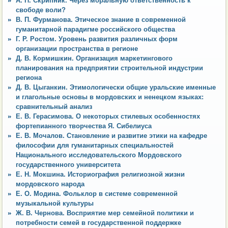
А. П. Скрипник. Через моральную ответственность к
свободе воли?
В. П. Фурманова. Этическое знание в современной
гуманитарной парадигме российского общества
Г. Р. Ростом. Уровень развития различных форм
организации пространства в регионе
Д. В. Кормишкин. Организация маркетингового
планирования на предприятии строительной индустрии
региона
Д. В. Цыганкин. Этимологически общие уральские именные
и глагольные основы в мордовских и ненецком языках:
сравнительный анализ
Е. В. Герасимова. О некоторых стилевых особенностях
фортепианного творчества Я. Сибелиуса
Е. В. Мочалов. Становление и развитие этики на кафедре
философии для гуманитарных специальностей
Национального исследовательского Мордовского
государственного университета
Е. Н. Мокшина. Историография религиозной жизни
мордовского народа
Е. О. Модина. Фольклор в системе современной
музыкальной культуры
Ж. В. Чернова. Восприятие мер семейной политики и
потребности семей в государственной поддержке