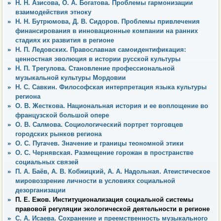
Н. Н. Азисова, О. А. Богатова. Проблемы гармонизации
взаимодействия этноку
Н. Н. Бутрюмова, Д. В. Сидоров. Проблемы привлечения
финансирования в инновационные компании на ранних
стадиях их развития в регионе
Н. П. Ледовских. Православная самоидентификация:
ценностная эволюция в истории русской культуры
Н. П. Трегулова. Становление профессиональной
музыкальной культуры Мордовии
Н. С. Савкин. Философская интерпретация языка культуры
региона
О. В. Жесткова. Национальная история и ее воплощение во
французской большой опере
О. В. Салмова. Социологический портрет торговцев
городских рынков региона
О. С. Пугачев. Значение и границы теономной этики
О. С. Чернявская. Размещение горожан в пространстве
социальных связей
П. А. Баёв, А. В. Кобжицкий, А. А. Надольная. Атеистическое
мировоззрение личности в условиях социальной
дезорганизации
П. Е. Ежов. Институционализация социальной системы
правовой регуляции экологической деятельности в регионе
С. А. Исаева. Сохранение и преемственность музыкального