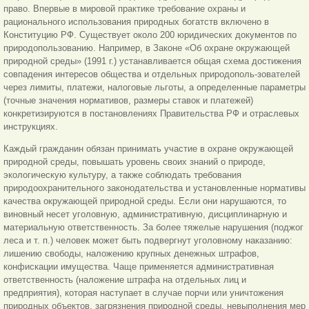
право. Впервые в мировой практике требование охраны и
рационального использования природных богатств включено в
Конституцию РФ. Существует около 200 юридических документов по
природопользованию. Например, в Законе «Об охране окружающей
природной среды» (1991 г.) устанавливается общая схема достижения
совпадения интересов общества и отдельных природополь-зователей
через лимиты, платежи, налоговые льготы, а определенные параметры
(точные значения нормативов, размеры ставок и платежей)
конкретизируются в постановлениях Правительства РФ и отраслевых
инструкциях.
Каждый гражданин обязан принимать участие в охране окружающей
природной среды, повышать уровень своих знаний о природе,
экологическую культуру, а также соблюдать требования
природоохранительного законодательства и установленные нормативы
качества окружающей природной среды. Если они нарушаются, то
виновный несет уголовную, административную, дисциплинарную и
материальную ответственность. За более тяжелые нарушения (поджог
леса и т. п.) человек может быть подвергнут уголовному наказанию:
лишению свободы, наложению крупных денежных штрафов,
конфискации имущества. Чаще применяется административная
ответственность (наложение штрафа на отдельных лиц и
предприятия), которая наступает в случае порчи или уничтожения
природных объектов, загрязнения природной среды, невыполнения мер