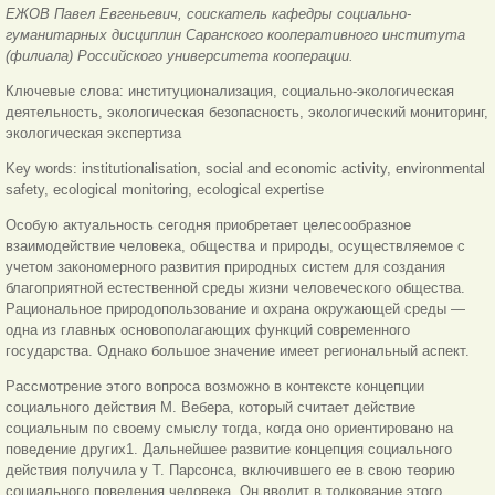
ЕЖОВ Павел Евгеньевич, соискатель кафедры социально-
гуманитарных дисциплин Саранского кооперативного института
(филиала) Российского университета кооперации.
Ключевые слова: институционализация, социально-экологическая
деятельность, экологическая безопасность, экологический мониторинг,
экологическая экспертиза
Key words: institutionalisation, social and economic activity, environmental
safety, ecological monitoring, ecological expertise
Особую актуальность сегодня приобретает целесообразное
взаимодействие человека, общества и природы, осуществляемое с
учетом закономерного развития природных систем для создания
благоприятной естественной среды жизни человеческого общества.
Рациональное природопользование и охрана окружающей среды —
одна из главных основополагающих функций современного
государства. Однако большое значение имеет региональный аспект.
Рассмотрение этого вопроса возможно в контексте концепции
социального действия М. Вебера, который считает действие
социальным по своему смыслу тогда, когда оно ориентировано на
поведение других1. Дальнейшее развитие концепция социального
действия получила у Т. Парсонса, включившего ее в свою теорию
социального поведения человека. Он вводит в толкование этого