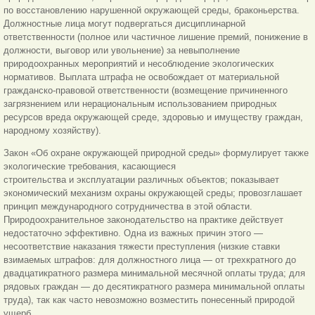
по восстановлению нарушенной окружающей среды, браконьерства.
Должностные лица могут подвергаться дисциплинарной
ответственности (полное или частичное лишение премий, понижение в
должности, выговор или увольнение) за невыполнение
природоохранных мероприятий и несоблюдение экологических
нормативов. Выплата штрафа не освобождает от материальной
гражданско-правовой ответственности (возмещение причиненного
загрязнением или нерациональным использованием природных
ресурсов вреда окружающей среде, здоровью и имуществу граждан,
народному хозяйству).
Закон «Об охране окружающей природной среды» формулирует также
экологические требования, касающиеся
строительства и эксплуатации различных объектов; показывает
экономический механизм охраны окружающей среды; провозглашает
принцип международного сотрудничества в этой области.
Природоохранительное законодательство на практике действует
недостаточно эффективно. Одна из важных причин этого —
несоответствие наказания тяжести преступления (низкие ставки
взимаемых штрафов: для должностного лица — от трехкратного до
двадцатикратного размера минимальной месячной оплаты труда; для
рядовых граждан — до десятикратного размера минимальной оплаты
труда), так как часто невозможно возместить понесенный природой
ущерб.