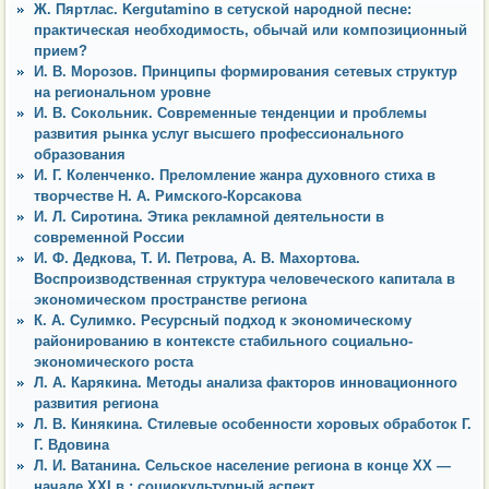
Ж. Пяртлас. Kergutamino в сетуской народной песне:
практическая необходимость, обычай или композиционный
прием?
И. В. Морозов. Принципы формирования сетевых структур
на региональном уровне
И. В. Сокольник. Современные тенденции и проблемы
развития рынка услуг высшего профессионального
образования
И. Г. Коленченко. Преломление жанра духовного стиха в
творчестве Н. А. Римского-Корсакова
И. Л. Сиротина. Этика рекламной деятельности в
современной России
И. Ф. Дедкова, Т. И. Петрова, А. В. Махортова.
Воспроизводственная структура человеческого капитала в
экономическом пространстве региона
К. А. Сулимко. Ресурсный подход к экономическому
районированию в контексте стабильного социально-
экономического роста
Л. А. Карякина. Методы анализа факторов инновационного
развития региона
Л. В. Кинякина. Стилевые особенности хоровых обработок Г.
Г. Вдовина
Л. И. Ватанина. Сельское население региона в конце XX —
начале XXI в.: социокультурный аспект