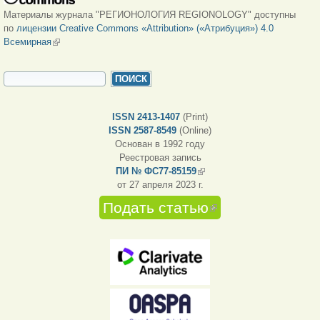
Материалы журнала "РЕГИОНОЛОГИЯ REGIONOLOGY" доступны
по
лицензии Creative Commons «Attribution» («Атрибуция») 4.0
Всемирная
(внешняя ссылка)
ФОРМА ПОИСКА
Поиск
ISSN 2413-1407
(Print)
ISSN 2587-8549
(Online)
Основан в 1992 году
Реестровая запись
ПИ № ФС77-85159
(внешняя ссылка)
от 27 апреля 2023 г.
Подать статью
(внешняя
ссылка)