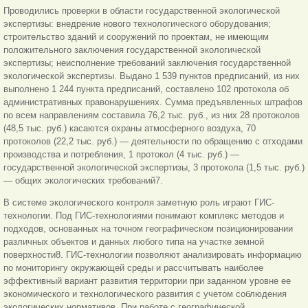
Проводились проверки в области государственной экологической
экспертизы: внедрение нового технологического оборудования;
строительство зданий и сооружений по проектам, не имеющим
положительного заключения государственной экологической
экспертизы; неисполнение требований заключения государственной
экологической экспертизы. Выдано 1 539 пунктов предписаний, из них
выполнено 1 244 пункта предписаний, составлено 102 протокола об
административных правонарушениях. Сумма предъявленных штрафов
по всем направлениям составила 76,2 тыс. руб., из них 28 протоколов
(48,5 тыс. руб.) касаются охраны атмосферного воздуха, 70
протоколов (22,2 тыс. руб.) — деятельности по обращению с отходами
производства и потребления, 1 протокол (4 тыс. руб.) —
государственной экологической экспертизы, 3 протокола (1,5 тыс. руб.)
— общих экологических требований7.
В системе экологического контроля заметную роль играют ГИС-
технологии. Под ГИС-технологиями понимают комплекс методов и
подходов, основанных на точном географическом позиционировании
различных объектов и данных любого типа на участке земной
поверхности8. ГИС-технологии позволяют анализировать информацию
по мониторингу окружающей среды и рассчитывать наиболее
эффективный вариант развития территории при заданном уровне ее
экономического и технологического развития с учетом соблюдения
экологических нормативов. При работе с географической