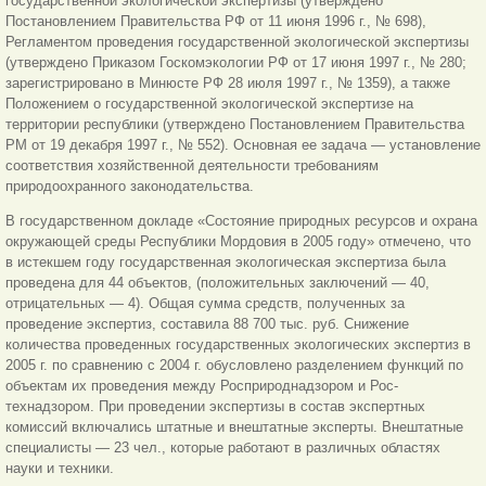
государственной экологической экспертизы (утверждено
Постановлением Правительства РФ от 11 июня 1996 г., № 698),
Регламентом проведения государственной экологической экспертизы
(утверждено Приказом Госкомэкологии РФ от 17 июня 1997 г., № 280;
зарегистрировано в Минюсте РФ 28 июля 1997 г., № 1359), а также
Положением о государственной экологической экспертизе на
территории республики (утверждено Постановлением Правительства
РМ от 19 декабря 1997 г., № 552). Основная ее задача — установление
соответствия хозяйственной деятельности требованиям
природоохранного законодательства.
В государственном докладе «Состояние природных ресурсов и охрана
окружающей среды Республики Мордовия в 2005 году» отмечено, что
в истекшем году государственная экологическая экспертиза была
проведена для 44 объектов, (положительных заключений — 40,
отрицательных — 4). Общая сумма средств, полученных за
проведение экспертиз, составила 88 700 тыс. руб. Снижение
количества проведенных государственных экологических экспертиз в
2005 г. по сравнению с 2004 г. обусловлено разделением функций по
объектам их проведения между Росприроднадзором и Рос-
технадзором. При проведении экспертизы в состав экспертных
комиссий включались штатные и внештатные эксперты. Внештатные
специалисты — 23 чел., которые работают в различных областях
науки и техники.