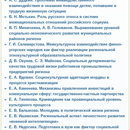
А. С. Дудкин. Проблемы межведомственного
взаимодействия в оказании помощи детям, попавшим в
трудную жизненную ситуацию
В. Н. Мотькин. Роль русского этноса в системе
межнациональных отношений российского социума
В. П. Миничкина, А. В. Голованов. Выравнивание уровней
социально-экономического развития муниципальных
районов региона
Г. И. Селиверстова. Межкультурное взаимодействие финно-
угорских народов как фактор реализации региональной
этнокультурной образовательной политики
Д. В. Окунев, С. Э. Майкова. Социальные детерминанты
качества трудовой жизни работников промышленных
предприятий региона
Е. А. Вдовин. Социокультурная адаптация мордвы в
процессе христианизации
Е. А. Каменева. Механизмы привлечения инвестиций в
коммунальную сферу: государственно-частные партнерства
Е. А. Тинякова. Краеведение как провинциальный уровень
культурного процесса
Е. В. Балыкова. Молодежь в политической жизни региона
Е. В. Ишимская. Региональный аспект личностного развития
«военной интеллигенции»
Е. В. Недосека. Подготовка в вузе как фактор социальной