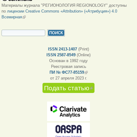
Материалы журнала "РЕГИОНОЛОГИЯ REGIONOLOGY" доступны
по
лицензии Creative Commons «Attribution» («Атрибуция») 4.0
Всемирная
(внешняя ссылка)
ФОРМА ПОИСКА
Поиск
ISSN 2413-1407
(Print)
ISSN 2587-8549
(Online)
Основан в 1992 году
Реестровая запись
ПИ № ФС77-85159
(внешняя ссылка)
от 27 апреля 2023 г.
Подать статью
(внешняя
ссылка)