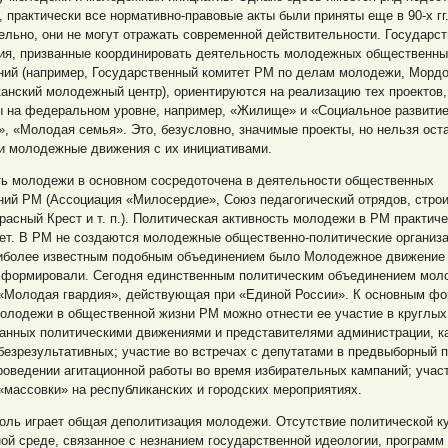
 практически все нормативно-правовые акты были приняты еще в 90-х гг.
льно, они не могут отражать современной действительности. Государс
ия, призванные координировать деятельность молодежных общественн
ний (например, Государственный комитет РМ по делам молодежи, Морд
анский молодежный центр), ориентируются на реализацию тех проектов,
ы на федеральном уровне, например, «Жилище» и «Социальное развитие
», «Молодая семья». Это, безусловно, значимые проекты, но нельзя ост
и молодежные движения с их инициативами.
ть молодежи в основном сосредоточена в деятельности общественных
ний РМ (Ассоциация «Милосердие», Союз педагогический отрядов, стро
расный Крест и т. п.). Политическая активность молодежи в РМ практич
ет. В РМ не создаются молодежные общественно-политические организа
наиболее известным подобным объединением было Молодежное движени
асформировали. Сегодня единственным политическим объединением мол
 «Молодая гвардия», действующая при «Единой России». К основным ф
олодежи в общественной жизни РМ можно отнести ее участие в круглых
ванных политическими движениями и представителями администрации, к
безрезультативных; участие во встречах с депутатами в предвыборный п
роведении агитационной работы во время избирательных кампаний; учас
«массовки» на республиканских и городских мероприятиях.
оль играет общая деполитизация молодежи. Отсутствие политической к
й среде, связанное с незнанием государственной идеологии, программ