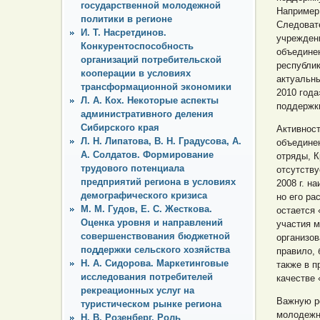
государственной молодежной
Например,
политики в регионе
Следовате
И. Т. Насретдинов.
учрежден
Конкурентоспособность
объедине
организаций потребительской
республик
кооперации в условиях
актуальн
трансформационной экономики
2010 года
Л. А. Кох. Некоторые аспекты
поддержк
административного деления
Сибирского края
Активнос
Л. Н. Липатова, В. Н. Градусова, А.
объедине
А. Солдатов. Формирование
отряды, К
трудового потенциала
отсутству
предприятий региона в условиях
2008 г. 
демографического кризиса
но его р
М. М. Гудов, Е. С. Жесткова.
остается
Оценка уровня и направлений
участия м
совершенствования бюджетной
организо
поддержки сельского хозяйства
правило, 
Н. А. Сидорова. Маркетинговые
также в п
исследования потребителей
качестве 
рекреационных услуг на
Важную р
туристическом рынке региона
молодежно
Н. В. Розенберг. Роль