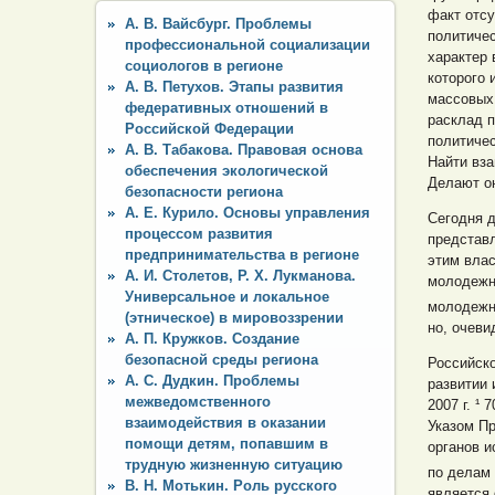
факт отсу
А. В. Вайсбург. Проблемы
политичес
профессиональной социализации
характер
социологов в регионе
которого 
А. В. Петухов. Этапы развития
массовых 
федеративных отношений в
расклад п
Российской Федерации
политичес
А. В. Табакова. Правовая основа
Найти вз
обеспечения экологической
Делают он
безопасности региона
А. Е. Курило. Основы управления
Сегодня д
процессом развития
представл
предпринимательства в регионе
этим влас
А. И. Столетов, Р. Х. Лукманова.
молодежн
Универсальное и локальное
молодежн
(этническое) в мировоззрении
но, очеви
А. П. Кружков. Создание
безопасной среды региона
Российск
А. С. Дудкин. Проблемы
развитии 
межведомственного
2007 г. ¹
взаимодействия в оказании
Указом Пр
помощи детям, попавшим в
органов и
трудную жизненную ситуацию
по делам 
В. Н. Мотькин. Роль русского
является