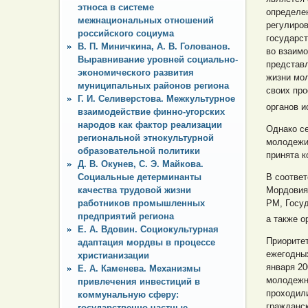
этноса в системе
определе
межнациональных отношений
регулиров
российского социума
государс
В. П. Миничкина, А. В. Голованов.
во взаим
Выравнивание уровней социально-
представл
экономического развития
жизни мол
муниципальных районов региона
своих пр
Г. И. Селиверстова. Межкультурное
органов 
взаимодействие финно-угорских
народов как фактор реализации
Однако с
региональной этнокультурной
молодежи
образовательной политики
принята к
Д. В. Окунев, С. Э. Майкова.
В соответ
Социальные детерминанты
Мордовия»
качества трудовой жизни
РМ, Госу
работников промышленных
предприятий региона
а также о
Е. А. Вдовин. Социокультурная
Приорите
адаптация мордвы в процессе
ежегодны
христианизации
января 20
Е. А. Каменева. Механизмы
молодежны
привлечения инвестиций в
проходил
коммунальную сферу:
гражданс
государственно-частные