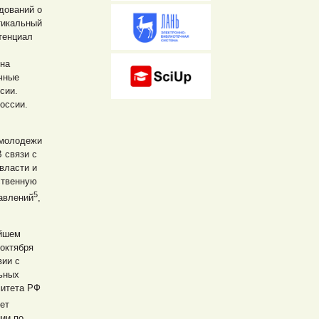
дований о
тикальный
тенциал
 на
ичные
сии.
оссии.
 молодежи
 связи с
власти и
ственную
5
авлений
,
ейшем
 октября
вии с
льных
митета РФ
ет
ии по