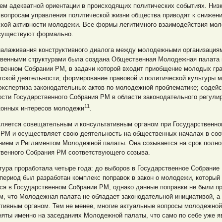
ем адекватной ориентации в происходящих политических событиях. Низ
 вопросам управления политической жизни общества приводят к снижен
ской активности молодежи. Все формы легитимного взаимодействия мол
существуют формально.
 налаживания конструктивного диалога между молодежными организация
твенными структурами была создана Общественная Молодежная палата 
твенном Собрании РМ, в задачи которой входит приобщение молодых гр
тской деятельности; формирование правовой и политической культуры 
экспертиза законодательных актов по молодежной проблематике; содей
сти Государственного Собрания РМ в области законодательного регули
11
аконных интересов молодежи
.
вляется совещательным и консультативным органом при Государственн
 РМ и осуществляет свою деятельность на общественных началах в соо
нием и Регламентом Молодежной палаты. Она созывается на срок полн
твенного Собрания РМ соответствующего созыва.
тура проработала четыре года: до выборов в Государственное Собрание
т период был разработан комплекс поправок в закон о молодежи, который
ся в Государственном Собрании РМ, однако данные поправки не были п
м, что Молодежная палата не обладает законодательной инициативой, а
тивным органом. Тем не менее, многие актуальные вопросы молодежной
яты именно на заседаниях Молодежной палаты, что само по себе уже я