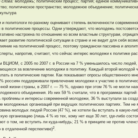
 слова:
молодежь; политический процесс; партия; единое коммуникатив
тво; политическое пространство; молодежное объединение; политическа
культура
 и политологи по-разному оценивают степень включенности современно
 в политические процессы. Одни утверждают, что молодежь постсоветс
гативно настроена по отношению ко всем властным структурам, отрицат
ает развитие политической ситуации в стране и не видит для себя возм
лияние на политический процесс, поэтому граждански пассивна и аполит
сперты, напротив, считают, что сейчас интерес молодежи к политике рас
 ВЦИОМ, с 2005 по 2007 г. в России на 7 % уменьшилось число людей,
ающихся за вовлечение молодежи в политику. Каждый второй молодой ч
упать в политические партии. Как показывают опросы общественного мне
2 % россиян поддерживали привлечение молодежи к участию в политичес
ной жизни страны, в 2007 г. — 75 %, однако при этом 76 % не могли наз
лодежного объединения. Из них 59 % считали, что в программах партий
ь проблемы и интересы современной молодежи, 36 % выступали за созд
е молодежных организаций при ведущих политических партиях. Тем не 
овина молодых людей России (47 %), не хотели бы вступать в какую-ли
кую организацию (лишь 4 % из тех, кому нет еще 30 лет, где-либо состо
т о том, не вступить ли куда-нибудь; 21 %
в принципе не против членс
2
о в отдаленной перспективе)
.