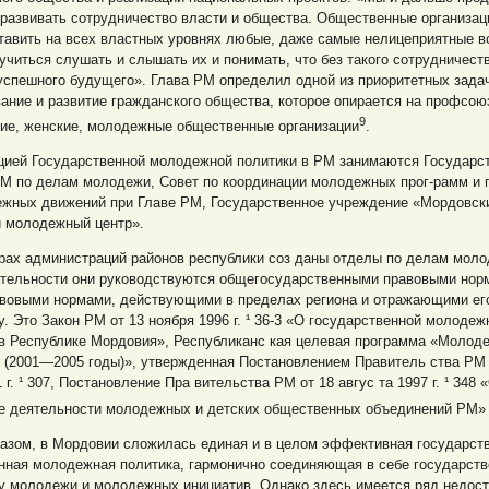
развивать сотрудничество власти и общества. Общественные организац
тавить на всех властных уровнях любые, даже самые нелицеприятные в
учиться слушать и слышать их и понимать, что без такого сотрудничеств
 успешного будущего». Глава РМ определил одной из приоритетных зада
ние и развитие гражданского общества, которое опирается на профсою
9
кие, женские, молодежные общественные организации
.
цией Государственной молодежной политики в РМ занимаются Государс
РМ по делам молодежи, Совет по координации молодежных прог-рамм и
ежных движений при Главе РМ, Государственное учреждение «Мордовск
й молодежный центр».
рах администраций районов республики соз даны отделы по делам моло
ятельности они руководствуются общегосударственными правовыми нор
авовыми нормами, действующими в пределах региона и отражающими ег
. Это Закон РМ от 13 ноября 1996 г. ¹ 36-3 «О государственной молодеж
 в Республике Мордовия», Республиканс кая целевая программа «Молод
 (2001—2005 годы)», утвержденная Постановлением Правитель ства РМ 
 г. ¹ 307, Постановление Пра вительства РМ от 18 авгус та 1997 г. ¹ 348 
е деятельности молодежных и детских общественных объединений РМ» 
разом, в Мордовии сложилась единая и в целом эффективная государст
нная молодежная политика, гармонично соединяющая в себе государств
у молодежи и молодежных инициатив. Однако здесь имеется ряд недост