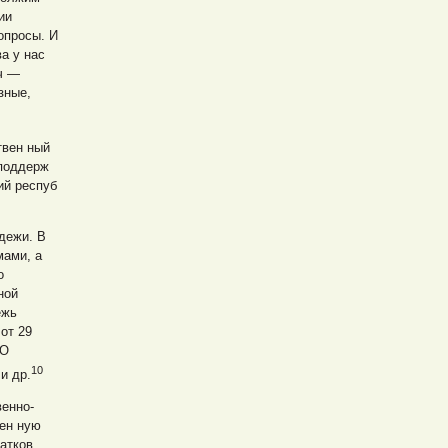
ии
опросы. И
а у нас
ч —
зные,
твен ный
 поддерж
ий респуб
дежи. В
мами, а
о
ной
ежь
от 29
«О
10
и др.
венно-
ен ную
атков.