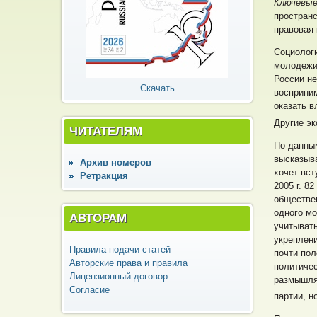
Ключевые
пространс
правовая 
Социологи
молодежи
России не
Скачать
восприним
оказать в
Другие эк
ЧИТАТЕЛЯМ
По данным
высказыв
Архив номеров
хочет вст
Ретракция
2005 г. 8
обществен
одного мо
АВТОРАМ
учитыват
укреплени
Правила подачи статей
почти пол
Авторские права и правила
политичес
Лицензионный договор
размышляю
Согласие
партии, н