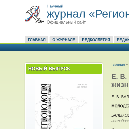
Научный
журнал «Регио
16+
Официальный сайт
ГЛАВНОЕ МЕНЮ
ГЛАВНАЯ
О ЖУРНАЛЕ
РЕДКОЛЛЕГИЯ
РЕДА
ВЫ ЗД
Главная
»
НОВЫЙ ВЫПУСК
Е. В
жизн
Е. В. Б
МОЛОДЕЖ
БАЛЫКОВА
исследов