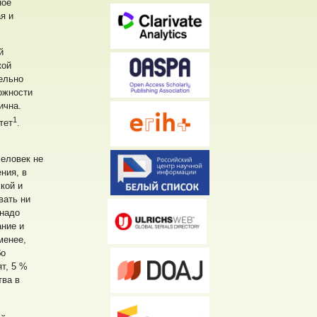
ное
я и
й
кой
ельно
ожности
ична.
1
тет
.
еловек не
ния, в
кой и
вать ни
 надо
ание и
менее,
бо
ят, 5 %
тва в