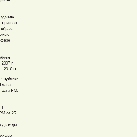
озданию
т призван
 образа
дежью
сфере
облем
е
2007 г.
—2010 гг.
Республики
 Глава
ласти РМ,
 в
РМ от 25
е
ке дважды
должим