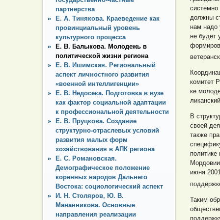
системно 
партнерства
должны с
Е. А. Тинякова. Краеведение как
нам надо 
провинциальный уровень
не будет
культурного процесса
формирова
Е. В. Балыкова. Молодежь в
политической жизни региона
ветеранс
Е. В. Ишимская. Региональный
Координа
аспект личностного развития
комитет 
«военной интеллигенции»
ке молод
Е. В. Недосека. Подготовка в вузе
ликански
как фактор социальной адаптации
к профессиональной деятельности
В структу
Е. В. Пруцкова. Создание
своей де
структурно-отраслевых условий
также пр
развития малых форм
специфику
хозяйствования в АПК региона
политике
Е. С. Романовская.
Мордовии
Демографическое положение
июня 2001
коренных народов Дальнего
поддержк
Востока: социологический аспект
И. Н. Столяров, Ю. В.
Таким об
Мананникова. Основные
обществе
направления реализации
поддержк