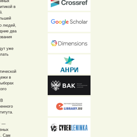
ейных
итикой в
й.
ольшей
то людей,
едние два
ования
дут уже
елать
тической
дежи в
выборах
кого
 В
венного
титута.
у —
ивных
м. Сам