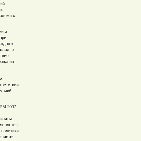
кий
ию
одежи с
ми и
при
аждан к
молодых
ствие
рования
ом
тветствии
омочий
 РМ 2007
риняты.
 является
 политики
вляется