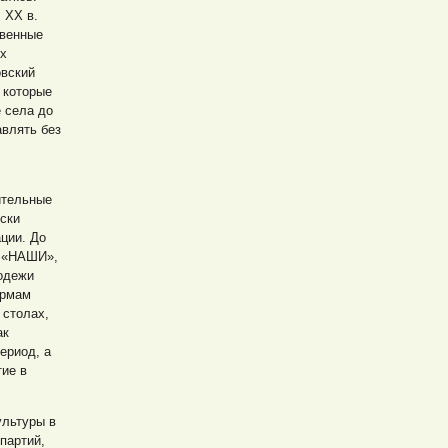
 ХХ в.
твенные
ых
овский
 которые
 села до
авлять без
ительные
ески
ции. До
е «НАШИ»,
одежи
ормам
 столах,
ак
ериод, а
тие в
ультуры в
партий,