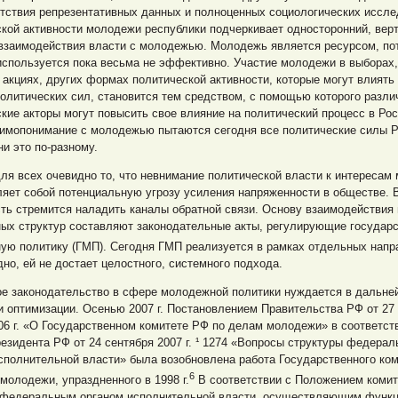
тствия репрезентативных данных и полноценных социологических иссле
кой активности молодежи республики подчеркивает односторонний, вер
 взаимодействия власти с молодежью. Молодежь является ресурсом, по
используется пока весьма не эффективно. Участие молодежи в выборах,
акциях, других формах политической активности, которые могут влиять
олитических сил, становится тем средством, с помощью которого разл
кие акторы могут повысить свое влияние на политический процесс в Рос
аимопонимание с молодежью пытаются сегодня все политические силы Р
и это по-разному.
ля всех очевидно то, что невнимание политической власти к интересам
яет собой потенциальную угрозу усиления напряженности в обществе. В
ть стремится наладить каналы обратной связи. Основу взаимодействия 
ых структур составляют законодательные акты, регулирующие государ
ую политику (ГМП). Сегодня ГМП реализуется в рамках отдельных напр
дно, ей не достает целостного, системного подхода.
ое законодательство в сфере молодежной политики нуждается в дальн
и оптимизации. Осенью 2007 г. Постановлением Правительства РФ от 27
 706 г. «О Государственном комитете РФ по делам молодежи» в соответст
езидента РФ от 24 сентября 2007 г. ¹ 1274 «Вопросы структуры федера
сполнительной власти» была возобновлена работа Государственного ко
6
молодежи, упраздненного в 1998 г.
В соответствии с Положением комит
 федеральным органом исполнительной власти, осуществляющим функц