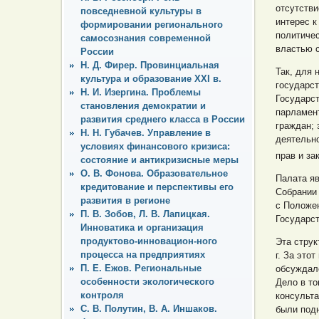
отсутстви
повседневной культуры в
интерес к
формировании регионального
политиче
самосознания современной
властью 
России
Н. Д. Фирер. Провинциальная
Так, для
культура и образование XXI в.
государс
Н. И. Изергина. Проблемы
Государс
становления демократии и
парламен
развития среднего класса в России
граждан; 
Н. Н. Губачев. Управление в
деятельно
условиях финансового кризиса:
прав и з
состояние и антикризисные меры
О. В. Фонова. Образовательное
Палата я
кредитование и перспективы его
Собрании
развития в регионе
с Положе
П. В. Зобов, Л. В. Лапицкая.
Государс
Инноватика и организация
продуктово-инновацион-ного
Эта струк
процесса на предприятиях
г. За это
П. Е. Ежов. Региональные
обсуждал
особенности экологического
Дело в то
контроля
консульта
С. В. Полутин, В. А. Иншаков.
были подн