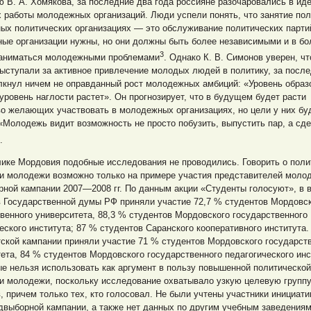
 В. А. Хомякова, за последние два года россияне разочаровались в ид
 работы молодежных организаций. Люди успели понять, что занятие пол
ых политических организациях — это обслуживание политических парти
ые организации нужны, но они должны быть более независимыми и в б
3
заниматься молодежными проблемами
. Однако К. В. Симонов уверен, ч
ыступали за активное привлечение молодых людей в политику, за посл
лкнул ничем не оправданный рост молодежных амбиций: «Уровень образ
 уровень наглости растет». Он прогнозирует, что в будущем будет расти
о желающих участвовать в молодежных организациях, но цели у них бу
«Молодежь видит возможность не просто побузить, выпустить пар, а сд
.
ике Мордовия подобные исследования не проводились. Говорить о поли
ти молодежи возможно только на примере участия представителей моло
ной кампании 2007—2008 гг. По данным акции «Студенты голосуют», в 
в Государственной думы РФ приняли участие 72,7 % студентов Мордовс
венного университета, 88,3 % студентов Мордовского государственного
еского института; 87 % студентов Саранского кооперативного института.
ской кампании приняли участие 71 % студентов Мордовского государст
ета, 84 % студентов Мордовского государственного педагогического инс
е нельзя использовать как аргумент в пользу повышенной политической
ти молодежи, поскольку исследование охватывало узкую целевую групп
, причем только тех, кто голосовал. Не были учтены участники инициат
двыборной кампании, а также нет данных по другим учебным заведения