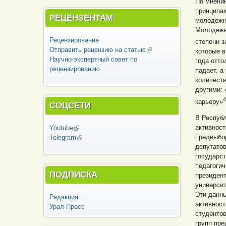
По мнению
принципах
РЕЦЕНЗЕНТАМ
молодежн
Молодежн
Рецензирование
степени 
Отправить рецензию на статью
(внешняя
которые в
Научно-экспертный совет по
ссылка)
года отто
рецензированию
падает, а
количеств
другими: 
4
карьеру»
СОЦСЕТИ
В Республ
активнос
Youtube
(внешняя ссылка)
предвыбор
Telegram
(внешняя ссылка)
депутато
государст
педагогич
ПОДПИСКА
президент
университ
Эти данны
Редакция
активнос
Урал-Пресс
студентов
групп пре