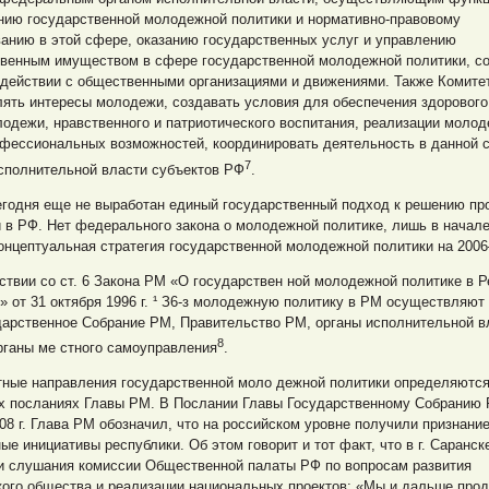
нию государственной молодежной политики и нормативно-правовому
анию в этой сфере, оказанию государственных услуг и управлению
твенным имуществом в сфере государственной молодежной политики, с
одействии с общественными организациями и движениями. Также Комите
ять интересы молодежи, создавать условия для обеспечения здорового
одежи, нравственного и патриотического воспитания, реализации моло
офессиональных возможностей, координировать деятельность в данной 
7
исполнительной власти субъектов РФ
.
егодня еще не выработан единый государственный подход к решению пр
 в РФ. Нет федерального закона о молодежной политике, лишь в начал
онцептуальная стратегия государственной молодежной политики на 2006
ствии со ст. 6 Закона РМ «О государствен ной молодежной политике в 
 от 31 октября 1996 г. ¹ З6-з молодежную политику в РМ осуществляют
дарственное Собрание РМ, Правительство РМ, органы исполнительной в
8
рганы ме стного самоуправления
.
тные направления государственной моло дежной политики определяются
х посланиях Главы РМ. В Послании Главы Государственному Собранию 
08 г. Глава РМ обозначил, что на российском уровне получили признани
е инициативы республики. Об этом говорит и тот факт, что в г. Саранс
и слушания комиссии Общественной палаты РФ по вопросам развития
кого общества и реализации национальных проектов: «Мы и дальше про