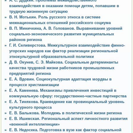
А. С. Дудкин. Проблемы межведомственного
взаимодействия в оказании помощи детям, попавшим в
трудную жизненную ситуацию
В. Н. Мотькин. Роль русского этноса в системе
межнациональных отношений российского социума
В. П. Миничкина, А. В. Голованов. Выравнивание уровней
социально-экономического развития муниципальных
районов региона
Г. И. Селиверстова. Межкультурное взаимодействие финно-
угорских народов как фактор реализации региональной
этнокультурной образовательной политики
Д. В. Окунев, С. Э. Майкова. Социальные детерминанты
качества трудовой жизни работников промышленных
предприятий региона
Е. А. Вдовин. Социокультурная адаптация мордвы в
процессе христианизации
Е. А. Каменева. Механизмы привлечения инвестиций в
коммунальную сферу: государственно-частные партнерства
Е. А. Тинякова. Краеведение как провинциальный уровень
культурного процесса
Е. В. Балыкова. Молодежь в политической жизни региона
Е. В. Ишимская. Региональный аспект личностного развития
«военной интеллигенции»
Е. В. Недосека. Подготовка в вузе как фактор социальной