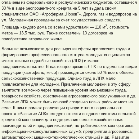
оплачены из федерального и республиканского бюджетов, оставшиеся
30 % в виде беспроцентного кредита на 5 лет выдала своим
специалистам ОАО «Агрофирма „Норов”». Дорога, газ и водопровод на
ул. Молодежная проведены за счет государственных средств.
2
Площадь каждого дома со всеми удобствами — 110 м
, стоимость
метра — 13,5 тыс. руб. Также составлены 10 договоров на
приобретение вторичного жилья.
Большие возможности для расширения сферы приложения труда и
формирования профессионального статуса молодых специалистов
имеют личные подсобные хозяйства (ЛПХ) и малое
предпринимательство. В настоящее время в ЛПХ по отдельным видам
продукции (картофель, мясо) производятся около 50 % всего объема
сельскохозяйственной продукции. Однако труд в ЛПХ мало
привлекателен для молодежи. Привлечение молодежи в эту сферу
занятости возможно через повышение уровня механизации труда,
товарности хозяйств, обеспечение агросервисного обслуживания и др.
Развитие ЛПХ может быть основой созданию новых рабочих мест на
селе. К ним в рамках реализации приоритетного национального
проекта «Развитие АПК» следует отнести создание системы сельской
кредитной кооперации для поддержания сельскохозяйственных
производителей и предпринимателей; потребительских кооперативов;
информационно-консультационных служб; предприятий агросервиса,
автомастерских; машинно-технологических станций и др. Развитие