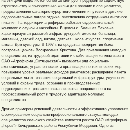
на эти цели выделяются более 15 млн руб. Предприятие содействует
строительству и приобретению жилья для рабочих и специалистов,
предоставлению санаторно-курортного лечения и путевок в детские
оздоровительные лагеря отдыха, обеспечению сотрудникам льготного
питания. На территории агрофирмы работает оздоровительный
комплекс с сауной и бассейном. В целом с. Большая Елхов-ка
характеризуется развитой инфраструктурой, имеются больница,
магазины, детский сад, школа, детская школа искусств, спортивная
школа, Дом культуры. В 1997 г. на средства предприятия была
построена церковь Воскресения Христова. Для привлечения молодых
специалистов, их трудовой адаптации и стабилизации коллективов в
ОАО «Агрофирма „Октябрьская”» выработан ряд социально-
экономических, управленческих и организационно-технических мер:
повышение уровня реальных доходов работников; расширение пакета
социальных льгот; развитие социальной инфраструктуры; улучшение
условий и охраны труда, особенно в производственных
подразделениях; развитие наставничества, направленного на
профессиональный рост и трудовую адаптацию молодых
специалистов.
Другим примером успешной деятельности и эффективного управления
формированием социально-профессионального статуса молодых
специалистов сельского хозяйства является работа ОАО «Агрофирма
„Норов”» Кочкуровского района Республики Мордовия. Одно из