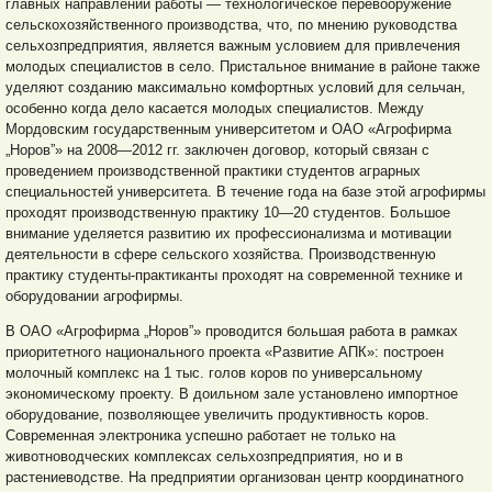
главных направлений работы — технологическое перевооружение
сельскохозяйственного производства, что, по мнению руководства
сельхозпредприятия, является важным условием для привлечения
молодых специалистов в село. Пристальное внимание в районе также
уделяют созданию максимально комфортных условий для сельчан,
особенно когда дело касается молодых специалистов. Между
Мордовским государственным университетом и ОАО «Агрофирма
„Норов”» на 2008—2012 гг. заключен договор, который связан с
проведением производственной практики студентов аграрных
специальностей университета. В течение года на базе этой агрофирмы
проходят производственную практику 10—20 студентов. Большое
внимание уделяется развитию их профессионализма и мотивации
деятельности в сфере сельского хозяйства. Производственную
практику студенты-практиканты проходят на современной технике и
оборудовании агрофирмы.
В ОАО «Агрофирма „Норов”» проводится большая работа в рамках
приоритетного национального проекта «Развитие АПК»: построен
молочный комплекс на 1 тыс. голов коров по универсальному
экономическому проекту. В доильном зале установлено импортное
оборудование, позволяющее увеличить продуктивность коров.
Современная электроника успешно работает не только на
животноводческих комплексах сельхозпредприятия, но и в
растениеводстве. На предприятии организован центр координатного