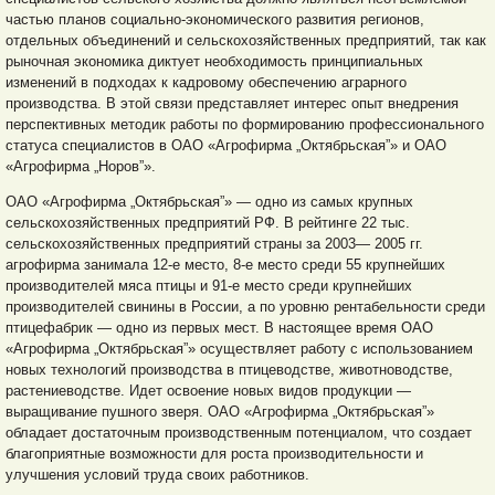
частью планов социально-экономического развития регионов,
отдельных объединений и сельскохозяйственных предприятий, так как
рыночная экономика диктует необходимость принципиальных
изменений в подходах к кадровому обеспечению аграрного
производства. В этой связи представляет интерес опыт внедрения
перспективных методик работы по формированию профессионального
статуса специалистов в ОАО «Агрофирма „Октябрьская”» и ОАО
«Агрофирма „Норов”».
ОАО «Агрофирма „Октябрьская”» — одно из самых крупных
сельскохозяйственных предприятий РФ. В рейтинге 22 тыс.
сельскохозяйственных предприятий страны за 2003— 2005 гг.
агрофирма занимала 12-е место, 8-е место среди 55 крупнейших
производителей мяса птицы и 91-е место среди крупнейших
производителей свинины в России, а по уровню рентабельности среди
птицефабрик — одно из первых мест. В настоящее время ОАО
«Агрофирма „Октябрьская”» осуществляет работу с использованием
новых технологий производства в птицеводстве, животноводстве,
растениеводстве. Идет освоение новых видов продукции —
выращивание пушного зверя. ОАО «Агрофирма „Октябрьская”»
обладает достаточным производственным потенциалом, что создает
благоприятные возможности для роста производительности и
улучшения условий труда своих работников.