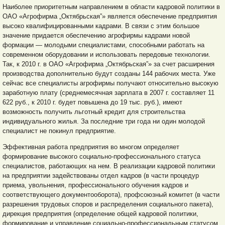
Наиболее приоритетным направлением в области кадровой политики в
ОАО «Агрофирма „Октябрьская”» является обеспечение предприятия
высоко квалифицированными кадрами. В связи с этим большое
значение придается обеспечению агрофирмы кадрами новой
формации — молодыми специалистами, способными работать на
современном оборудовании и использовать передовые технологии.
Так, к 2010 г. в ОАО «Агрофирма „Октябрьская”» за счет расширения
производства дополнительно будут созданы 144 рабочих места. Уже
сейчас все специалисты агрофирмы получают относительно высокую
заработную плату (среднемесячная зарплата в 2007 г. составляет 11
622 руб., к 2010 г. будет повышена до 19 тыс. руб.), имеют
возможность получить льготный кредит для строительства
индивидуального жилья. За последние три года ни один молодой
специалист не покинул предприятие.
Эффективная работа предприятия во многом определяет
формирование высокого социально-профессионального статуса
специалистов, работающих на нем. В реализации кадровой политики
на предприятии задействованы отдел кадров (в части процедур
приема, увольнения, профессионального обучения кадров и
соответствующего документооборота), профсоюзный комитет (в части
разрешения трудовых споров и распределения социального пакета),
дирекция предприятия (определение общей кадровой политики,
формирование и управление социально-профессиональным статусом