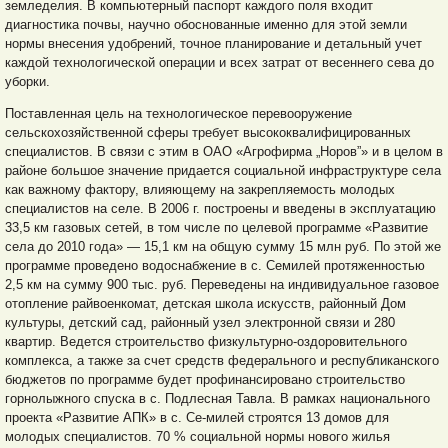
земледелия. В компьютерный паспорт каждого поля входит
диагностика
почвы, научно обоснованные именно для этой земли
нормы внесения удобрений, точное планирование и детальный учет
каждой технологической операции и всех затрат от весеннего сева до
уборки.
Поставленная цель на технологическое перевооружение
сельскохозяйственной сферы требует высококвалифицированных
специалистов. В связи с этим в ОАО «Агрофирма „Норов”» и в целом в
районе большое значение придается социальной инфраструктуре села
как важному фактору, влияющему на закрепляемость молодых
специалистов на селе. В 2006 г. построены и введены в эксплуатацию
33,5 км газовых сетей, в том числе по целевой программе «Развитие
села до 2010 года» — 15,1 км на общую сумму 15 млн руб. По этой же
программе проведено водоснабжение в с. Семилей протяженностью
2,5 км на сумму 900 тыс. руб. Переведены на индивидуальное газовое
отопление райвоенкомат, детская школа искусств, районный Дом
культуры, детский сад, районный узел электронной связи и 280
квартир. Ведется строительство физкультурно-оздоровительного
комплекса, а также за счет средств федерального и республиканского
бюджетов по программе будет профинансировано строительство
горнолыжного спуска в с. Подлесная Тавла. В рамках национального
проекта «Развитие АПК» в с. Се-милей строятся 13 домов для
молодых специалистов. 70 % социальной нормы нового жилья