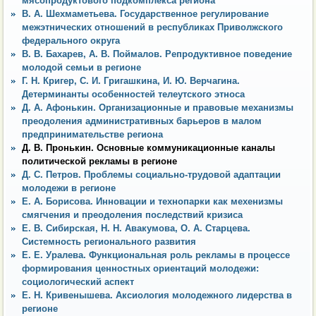
мясопродуктового подкомплекса региона
В. А. Шехмаметьева. Государственное регулирование
межэтнических отношений в республиках Приволжского
федерального округа
В. В. Бахарев, А. В. Поймалов. Репродуктивное поведение
молодой семьи в регионе
Г. Н. Кригер, С. И. Григашкина, И. Ю. Верчагина.
Детерминанты особенностей телеутского этноса
Д. А. Афонькин. Организационные и правовые механизмы
преодоления административных барьеров в малом
предпринимательстве региона
Д. В. Пронькин. Основные коммуникационные каналы
политической рекламы в регионе
Д. С. Петров. Проблемы социально-трудовой адаптации
молодежи в регионе
Е. А. Борисова. Инновации и технопарки как мехенизмы
смягчения и преодоления последствий кризиса
Е. В. Сибирская, Н. Н. Авакумова, О. А. Старцева.
Системность регионального развития
Е. Е. Уралева. Функциональная роль рекламы в процессе
формирования ценностных ориентаций молодежи:
социологический аспект
Е. Н. Кривенышева. Аксиология молодежного лидерства в
регионе