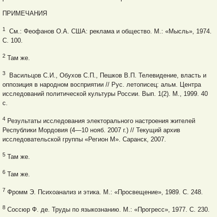
ПРИМЕЧАНИЯ
1
См.: Феофанов О.А. США: реклама и общество. М.: «Мысль», 1974.
С. 100.
2
Там же.
3
Васильцов С.И., Обухов С.П., Пешков В.П. Телевидение, власть и
оппозиция в народном восприятии // Рус. летописец: альм. Центра
исследований политической культуры России. Вып. 1(2). М., 1999. 40
с.
4
Результаты исследования электорального настроения жителей
Республики Мордовия (4—10 нояб. 2007 г.) // Текущий архив
исследовательской группы «Регион М». Саранск, 2007.
5
Там же.
6
Там же.
7
Фромм Э. Психоанализ и этика. М.: «Просвещение», 1989. С. 248.
8
Соссюр Ф. де. Труды по языкознанию. М.: «Прогресс», 1977. С. 230.