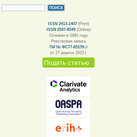
ФОРМА ПОИСКА
Поиск
ISSN 2413-1407
(Print)
ISSN 2587-8549
(Online)
Основан в 1992 году
Реестровая запись
ПИ № ФС77-85159
(внешняя ссылка)
от 27 апреля 2023 г.
Подать статью
(внешняя
ссылка)