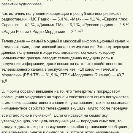
развитии аудиообраза.
Как источник получения информации в республике воспринимают
радиостанции: «МС Радио» — 5,4 %, «Маяк» — 4,1 %, «Европа плюс
Саранск» — 4,1 %, «Динамит FM» — 3,1 %, «Русское радио» — 2,8 %,
5
«Радио России / Радио Мордовии» — 2,4 %
.
Телевидение — самый мощный и массовый информационный канал и,
следовательно, политической канал коммуникации. Это подтверждают
данные, полученные в ходе ис
следования, согласно которому
большинство граждан отводит телевидению ведущую роль в
получении информации, даже несмотря на то, что «собственного»
телевизионного канала в республике нет: «10 канал— ТелеСеть
Мордовии» (РЕН-ТВ) — 61,9 %, ГТРК «Мордовия» (2 канал) — 49,7
6
%
.
Э. Фромм обратил внимание на то, что телезритель посредством
совмещения увиденного на экране и собственного опыта погружается
в иллюзию ассоциативного знания и чувствования, так и не осознавая
«имманентное свойство телевидения внушать, будто после передачи
7
все стало ясно и понятно»
. Если опираться на семиотику,
утверждающую, что цель коммуникации — передача смыслов, то
следует делать акцент на изучении способов организации сообщения,
его элементов, знаков и символов. У истоков этого направления