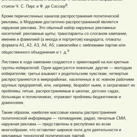
8
стояли Ч. С. Пирс и Ф. де Соссюр
.
Кроме перечисленных каналов распространения политической
рекламы, в Мордовии достаточно распространенной является
наружная реклама. Это обычный набор наружных рекламных
носителей: рекламные щиты; транспаранты со слоганом кампании,
именем и фамилией (а иногда и портретом) кандидата; плакаты
формата А1, А2, АЗ, А4, А5; самоклейки с эмблемами партии или
9
общественного объединения и т. д.
Листовки в ходе кампании создаются с ориентацией на кон кретные
группы избирателей. Одни адресуются пожилым; другие — молодым
избирателям; третьи взывают к родительским чувствам; четвертые
распространяются в микрорайонах, населенных в ос новном рабочими
крупных предприятий, или, например, безработ ными, и затрагивают их
проблемы; пятые, распространяемые в школах, детских садах,
больницах и поликлиниках, отражают проблемы бюджетников и
домохозяек.
Таким образом, наиболее массовые каналы распространения
политической информации — телевидение, радио, печатные СМИ,
наружная реклама — представлены в республике во всем
многообразии, что оставляет широкое поле для деятельности и
рекламных технологий политических партий.