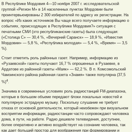
В Республике Мордовия 4—10 ноября 2007 г. исследовательской
группой «Регион М» в 14 населенных пунктах Мордовии были
проинтервьюированы 2 300 избирателей по адресу их регистрации. На
вопрос «Из каких источников Вы чаще всего получаете информацию о
событиях, происходящих в Республике Мордовия?» ситуация с
печатными СМИ (это республиканские газеты) была следующая:
(«Столица С» — 30,4 %, «Вечерний Саранск» — 18,9 %, «Известия
Мордовии» — 5,8 %, «Республика молодая» — 5,4 %, «Время» — 3,5
%).
Стоит отметить роль районных газет. Например, информацию из
«Рузаевской» газеты получают 16,7 % опрошенных в Рузаевке, в
Ардатове из районной газеты «Маяк» — 62,2 %. В п. Комсомольский
Чамзинского района районная газета «Знамя» также популярна (37,5
4
%)
.
Значима в современных условиях роль радиостанций FM-диапазона,
которые в большом объеме передают блоки локальных новостей и
популярную эстрадную музыку. Поскольку слушание не требует
отказа от основной деятельности, который неизбежен при визуальном
восприятии информации, радиостанции часто сопровождают человека
дома, в пути, на работе. Радио дешевле телевидения, доступнее,
более оперативно и активно воздействует на сознание человека, так
как дает больший простор для воображения при формировании и