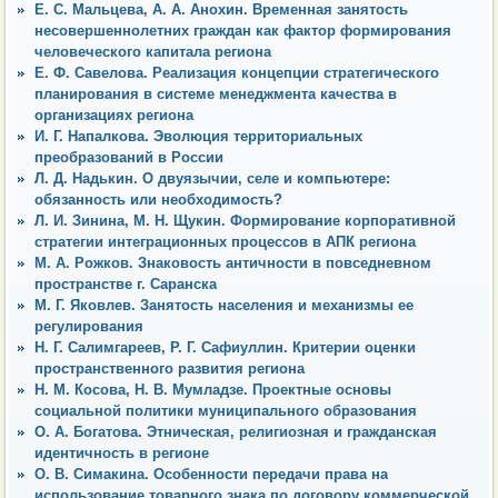
Е. С. Мальцева, А. А. Анохин. Временная занятость
несовершеннолетних граждан как фактор формирования
человеческого капитала региона
Е. Ф. Савелова. Реализация концепции стратегического
планирования в системе менеджмента качества в
организациях региона
И. Г. Напалкова. Эволюция территориальных
преобразований в России
Л. Д. Надькин. О двуязычии, селе и компьютере:
обязанность или необходимость?
Л. И. Зинина, М. Н. Щукин. Формирование корпоративной
стратегии интеграционных процессов в АПК региона
М. А. Рожков. Знаковость античности в повседневном
пространстве г. Саранска
М. Г. Яковлев. Занятость населения и механизмы ее
регулирования
Н. Г. Салимгареев, Р. Г. Сафиуллин. Критерии оценки
пространственного развития региона
Н. М. Косова, Н. В. Мумладзе. Проектные основы
социальной политики муниципального образования
О. А. Богатова. Этническая, религиозная и гражданская
идентичность в регионе
О. В. Симакина. Особенности передачи права на
использование товарного знака по договору коммерческой