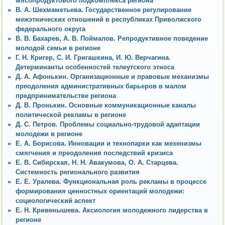
мясопродуктового подкомплекса региона
В. А. Шехмаметьева. Государственное регулирование
межэтнических отношений в республиках Приволжского
федерального округа
В. В. Бахарев, А. В. Поймалов. Репродуктивное поведение
молодой семьи в регионе
Г. Н. Кригер, С. И. Григашкина, И. Ю. Верчагина.
Детерминанты особенностей телеутского этноса
Д. А. Афонькин. Организационные и правовые механизмы
преодоления административных барьеров в малом
предпринимательстве региона
Д. В. Пронькин. Основные коммуникационные каналы
политической рекламы в регионе
Д. С. Петров. Проблемы социально-трудовой адаптации
молодежи в регионе
Е. А. Борисова. Инновации и технопарки как мехенизмы
смягчения и преодоления последствий кризиса
Е. В. Сибирская, Н. Н. Авакумова, О. А. Старцева.
Системность регионального развития
Е. Е. Уралева. Функциональная роль рекламы в процессе
формирования ценностных ориентаций молодежи:
социологический аспект
Е. Н. Кривенышева. Аксиология молодежного лидерства в
регионе