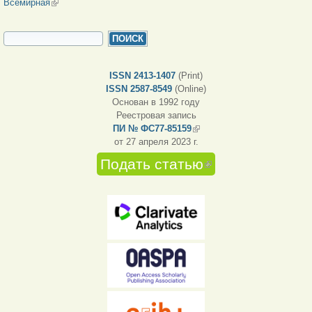
Всемирная
(внешняя ссылка)
ФОРМА ПОИСКА
Поиск
ISSN 2413-1407
(Print)
ISSN 2587-8549
(Online)
Основан в 1992 году
Реестровая запись
ПИ № ФС77-85159
(внешняя ссылка)
от 27 апреля 2023 г.
Подать статью
(внешняя
ссылка)