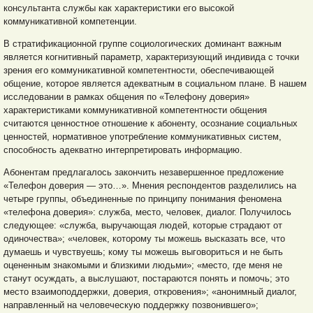
консультанта службы как характеристики его высокой
коммуникативной компетенции.
В стратификационной группе социологических доминант важным
является когнитивный параметр, характеризующий индивида с точки
зрения его коммуникативной компетентности, обеспечивающей
общение, которое является адекватным
в социальном плане. В нашем
исследовании в рамках общения по «Телефону доверия»
характеристиками коммуникативной компетентности общения
считаются ценностное отношение к абоненту, осознание социальных
ценностей, нормативное употребление коммуникативных систем,
способность адекватно интерпретировать информацию.
Абонентам предлагалось закончить незавершенное предложение
«Телефон доверия — это…». Мнения респондентов разделились на
четыре группы, объединенные по принципу понимания феномена
«телефона доверия»: служба, место, человек, диалог. Получилось
следующее: «служба, выручающая людей, которые страдают от
одиночества»; «человек, которому ты можешь высказать все, что
думаешь и чувствуешь; кому ты можешь выговориться и не быть
оцененным знакомыми и близкими людьми»; «место, где меня не
станут осуждать, а выслушают, постараются понять и помочь; это
место взаимоподдержки, доверия, откровения»; «анонимный диалог,
направленный на человеческую поддержку позвонившего»;