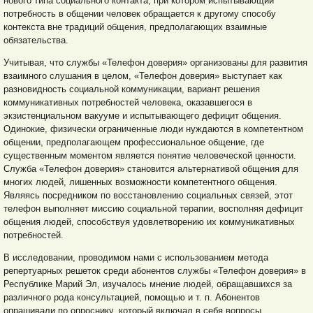
нового типа социального контакта, при котором испытывающий
потребность в общении человек обращается к другому способу
контекста вне традиций общения, предполагающих взаимные
обязательства.
Учитывая, что службы «Телефон доверия» организованы для развития
взаимного слушания в целом, «Телефон доверия» выступает как
разновидность социальной коммуникации, вариант решения
коммуникативных потребностей человека, оказавшегося в
экзистенциальном вакууме и испытывающего дефицит общения.
Одинокие, физически ограниченные люди нуждаются в компетентном
общении, предполагающем профессиональное общение, где
существенным моментом является понятие человеческой ценности.
Служба «Телефон доверия» становится альтернативой общения для
многих людей, лишенных возможности компетентного общения.
Являясь посредником по восстановлению социальных связей, этот
телефон выполняет миссию социальной терапии, восполняя дефицит
общения людей, способствуя удовлетворению их коммуникативных
потребностей.
В исследовании, проводимом нами с использованием метода
репертуарных решеток среди абонентов службы «Телефон доверия» в
Республике Марий Эл, изучалось мнение людей, обращавшихся за
различного рода консультацией, помощью и т. п. Абонентов
опрашивали по опроснику, который включал в себя вопросы,