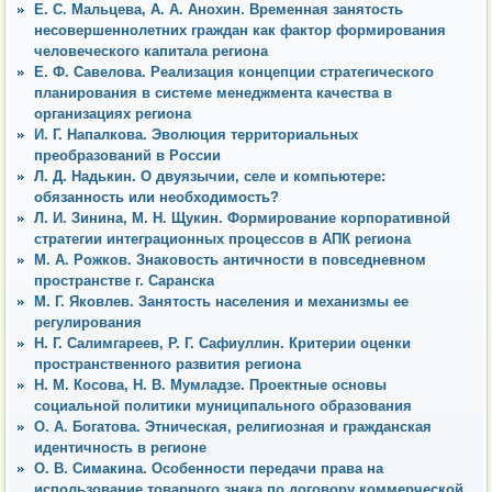
Е. С. Мальцева, А. А. Анохин. Временная занятость
несовершеннолетних граждан как фактор формирования
человеческого капитала региона
Е. Ф. Савелова. Реализация концепции стратегического
планирования в системе менеджмента качества в
организациях региона
И. Г. Напалкова. Эволюция территориальных
преобразований в России
Л. Д. Надькин. О двуязычии, селе и компьютере:
обязанность или необходимость?
Л. И. Зинина, М. Н. Щукин. Формирование корпоративной
стратегии интеграционных процессов в АПК региона
М. А. Рожков. Знаковость античности в повседневном
пространстве г. Саранска
М. Г. Яковлев. Занятость населения и механизмы ее
регулирования
Н. Г. Салимгареев, Р. Г. Сафиуллин. Критерии оценки
пространственного развития региона
Н. М. Косова, Н. В. Мумладзе. Проектные основы
социальной политики муниципального образования
О. А. Богатова. Этническая, религиозная и гражданская
идентичность в регионе
О. В. Симакина. Особенности передачи права на
использование товарного знака по договору коммерческой